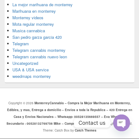
La mejor marihuana de monterrey
Marihuana en monterrey
Monterrey videos
Mota regular monterrey
Musica cannabica
San pedro garza garcia 420
Telegram
Telegram cannabis monterrey
Telegram cannabis nuevo leon
Uncategorized
USA & USA service
weedmaps monterrey
Copyright © 2026
MonterreyCannabis – Compra la Mejor Marihuana en Monterrey,
Edibles, y mas, Entrega a domicilio – Envios a toda la Republica – 420 Entrega en
Casa y Envios Nacionales – Whatsapp: 00528135669557 – Eva Whatsapp
Contact us
Secundario : 00528132769756 Mike – Comprar Mota Monterrey
. All Rights Reserved.
Theme: Catch Box by
Catch Themes
Open