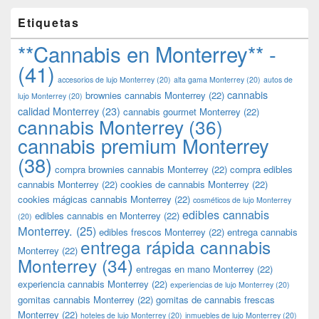
Etiquetas
**Cannabis en Monterrey** -
(41)
accesorios de lujo Monterrey
(20)
alta gama Monterrey
(20)
autos de
cannabis
brownies cannabis Monterrey
(22)
lujo Monterrey
(20)
calidad Monterrey
(23)
cannabis gourmet Monterrey
(22)
cannabis Monterrey
(36)
cannabis premium Monterrey
(38)
compra brownies cannabis Monterrey
(22)
compra edibles
cannabis Monterrey
(22)
cookies de cannabis Monterrey
(22)
cookies mágicas cannabis Monterrey
(22)
cosméticos de lujo Monterrey
edibles cannabis
edibles cannabis en Monterrey
(22)
(20)
Monterrey.
(25)
edibles frescos Monterrey
(22)
entrega cannabis
entrega rápida cannabis
Monterrey
(22)
Monterrey
(34)
entregas en mano Monterrey
(22)
experiencia cannabis Monterrey
(22)
experiencias de lujo Monterrey
(20)
gomitas cannabis Monterrey
(22)
gomitas de cannabis frescas
Monterrey
(22)
hoteles de lujo Monterrey
(20)
inmuebles de lujo Monterrey
(20)