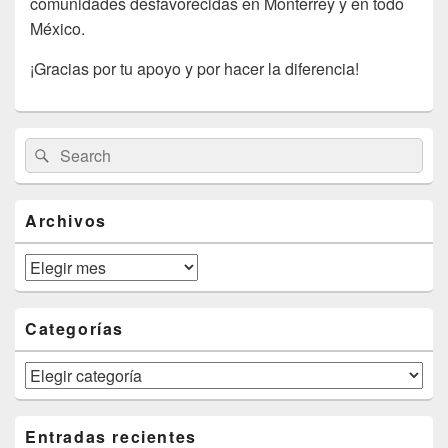
comunidades desfavorecidas en Monterrey y en todo
México.
¡Gracias por tu apoyo y por hacer la diferencia!
Primary
Search
Search
Sidebar
for:
Widget
Area
Archivos
Archivos
Categorías
Categorías
Entradas recientes