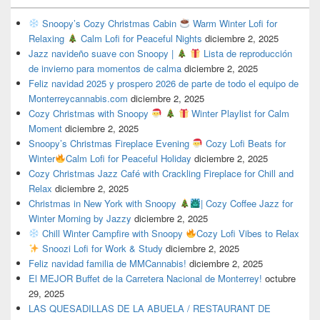
Snoopy’s Cozy Christmas Cabin
Warm Winter Lofi for
Relaxing
Calm Lofi for Peaceful Nights
diciembre 2, 2025
Jazz navideño suave con Snoopy |
Lista de reproducción
de invierno para momentos de calma
diciembre 2, 2025
Feliz navidad 2025 y prospero 2026 de parte de todo el equipo de
Monterreycannabis.com
diciembre 2, 2025
Cozy Christmas with Snoopy
Winter Playlist for Calm
Moment
diciembre 2, 2025
Snoopy’s Christmas Fireplace Evening
Cozy Lofi Beats for
Winter
Calm Lofi for Peaceful Holiday
diciembre 2, 2025
Cozy Christmas Jazz Café with Crackling Fireplace for Chill and
Relax
diciembre 2, 2025
Christmas in New York with Snoopy
| Cozy Coffee Jazz for
Winter Morning by Jazzy
diciembre 2, 2025
Chill Winter Campfire with Snoopy
Cozy Lofi Vibes to Relax
Snoozi Lofi for Work & Study
diciembre 2, 2025
Feliz navidad familia de MMCannabis!
diciembre 2, 2025
El MEJOR Buffet de la Carretera Nacional de Monterrey!
octubre
29, 2025
LAS QUESADILLAS DE LA ABUELA / RESTAURANT DE