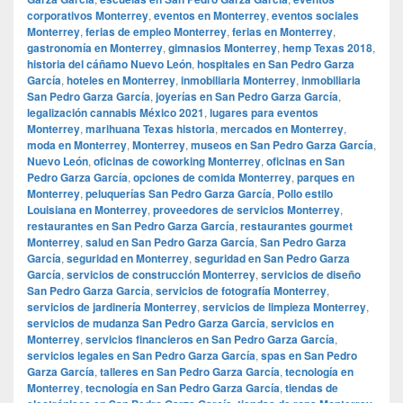
corporativos Monterrey
,
eventos en Monterrey
,
eventos sociales
Monterrey
,
ferias de empleo Monterrey
,
ferias en Monterrey
,
gastronomía en Monterrey
,
gimnasios Monterrey
,
hemp Texas 2018
,
historia del cáñamo Nuevo León
,
hospitales en San Pedro Garza
García
,
hoteles en Monterrey
,
inmobiliaria Monterrey
,
inmobiliaria
San Pedro Garza García
,
joyerías en San Pedro Garza García
,
legalización cannabis México 2021
,
lugares para eventos
Monterrey
,
marihuana Texas historia
,
mercados en Monterrey
,
moda en Monterrey
,
Monterrey
,
museos en San Pedro Garza García
,
Nuevo León
,
oficinas de coworking Monterrey
,
oficinas en San
Pedro Garza García
,
opciones de comida Monterrey
,
parques en
Monterrey
,
peluquerías San Pedro Garza García
,
Pollo estilo
Louisiana en Monterrey
,
proveedores de servicios Monterrey
,
restaurantes en San Pedro Garza García
,
restaurantes gourmet
Monterrey
,
salud en San Pedro Garza García
,
San Pedro Garza
García
,
seguridad en Monterrey
,
seguridad en San Pedro Garza
García
,
servicios de construcción Monterrey
,
servicios de diseño
San Pedro Garza García
,
servicios de fotografía Monterrey
,
servicios de jardinería Monterrey
,
servicios de limpieza Monterrey
,
servicios de mudanza San Pedro Garza García
,
servicios en
Monterrey
,
servicios financieros en San Pedro Garza García
,
servicios legales en San Pedro Garza García
,
spas en San Pedro
Garza García
,
talleres en San Pedro Garza García
,
tecnología en
Monterrey
,
tecnología en San Pedro Garza García
,
tiendas de