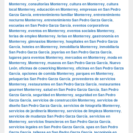
Monterrey
,
consultorías Monterrey
,
cultura en Monterrey
,
cultura
local Monterrey
,
educación en Monterrey
,
empresas en San Pedro
Garza García
,
entretenimiento familiar Monterrey
,
entretenimiento
nocturno Monterrey
,
entretenimiento San Pedro Garza García
,
escuelas en San Pedro Garza García
,
eventos corporativos
Monterrey
,
eventos en Monterrey
,
eventos sociales Monterrey
,
ferias de empleo Monterrey
,
ferias en Monterrey
,
gastronomía en
Monterrey
,
gimnasios Monterrey
,
hospitales en San Pedro Garza
García
,
hoteles en Monterrey
,
inmobiliaria Monterrey
,
inmobiliaria
San Pedro Garza García
,
joyerías en San Pedro Garza García
,
lugares para eventos Monterrey
,
mercados en Monterrey
,
moda en
Monterrey
,
Monterrey
,
museos en San Pedro Garza García
,
Nuevo
León
,
oficinas de coworking Monterrey
,
oficinas en San Pedro Garza
García
,
opciones de comida Monterrey
,
parques en Monterrey
,
peluquerías San Pedro Garza García
,
proveedores de servicios
Monterrey
,
restaurantes en San Pedro Garza García
,
restaurantes
gourmet Monterrey
,
salud en San Pedro Garza García
,
San Pedro
Garza García
,
seguridad en Monterrey
,
seguridad en San Pedro
Garza García
,
servicios de construcción Monterrey
,
servicios de
diseño San Pedro Garza García
,
servicios de fotografía Monterrey
,
servicios de jardinería Monterrey
,
servicios de limpieza Monterrey
,
servicios de mudanza San Pedro Garza García
,
servicios en
Monterrey
,
servicios financieros en San Pedro Garza García
,
servicios legales en San Pedro Garza García
,
spas en San Pedro
Garza García
,
talleres en San Pedro Garza García
,
tecnología en