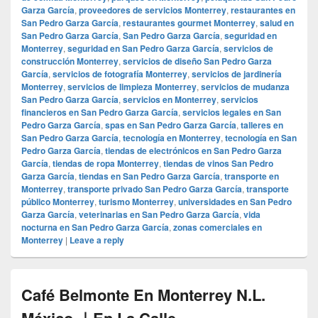
Garza García
,
proveedores de servicios Monterrey
,
restaurantes en
San Pedro Garza García
,
restaurantes gourmet Monterrey
,
salud en
San Pedro Garza García
,
San Pedro Garza García
,
seguridad en
Monterrey
,
seguridad en San Pedro Garza García
,
servicios de
construcción Monterrey
,
servicios de diseño San Pedro Garza
García
,
servicios de fotografía Monterrey
,
servicios de jardinería
Monterrey
,
servicios de limpieza Monterrey
,
servicios de mudanza
San Pedro Garza García
,
servicios en Monterrey
,
servicios
financieros en San Pedro Garza García
,
servicios legales en San
Pedro Garza García
,
spas en San Pedro Garza García
,
talleres en
San Pedro Garza García
,
tecnología en Monterrey
,
tecnología en San
Pedro Garza García
,
tiendas de electrónicos en San Pedro Garza
García
,
tiendas de ropa Monterrey
,
tiendas de vinos San Pedro
Garza García
,
tiendas en San Pedro Garza García
,
transporte en
Monterrey
,
transporte privado San Pedro Garza García
,
transporte
público Monterrey
,
turismo Monterrey
,
universidades en San Pedro
Garza García
,
veterinarias en San Pedro Garza García
,
vida
nocturna en San Pedro Garza García
,
zonas comerciales en
Monterrey
|
Leave a reply
Café Belmonte En Monterrey N.L.
México ｜En La Calle