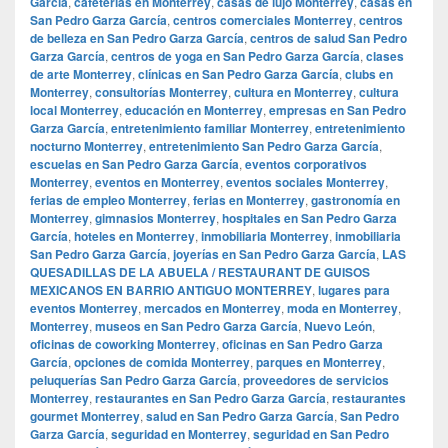
García
,
cafeterías en Monterrey
,
casas de lujo Monterrey
,
casas en
San Pedro Garza García
,
centros comerciales Monterrey
,
centros
de belleza en San Pedro Garza García
,
centros de salud San Pedro
Garza García
,
centros de yoga en San Pedro Garza García
,
clases
de arte Monterrey
,
clínicas en San Pedro Garza García
,
clubs en
Monterrey
,
consultorías Monterrey
,
cultura en Monterrey
,
cultura
local Monterrey
,
educación en Monterrey
,
empresas en San Pedro
Garza García
,
entretenimiento familiar Monterrey
,
entretenimiento
nocturno Monterrey
,
entretenimiento San Pedro Garza García
,
escuelas en San Pedro Garza García
,
eventos corporativos
Monterrey
,
eventos en Monterrey
,
eventos sociales Monterrey
,
ferias de empleo Monterrey
,
ferias en Monterrey
,
gastronomía en
Monterrey
,
gimnasios Monterrey
,
hospitales en San Pedro Garza
García
,
hoteles en Monterrey
,
inmobiliaria Monterrey
,
inmobiliaria
San Pedro Garza García
,
joyerías en San Pedro Garza García
,
LAS
QUESADILLAS DE LA ABUELA / RESTAURANT DE GUISOS
MEXICANOS EN BARRIO ANTIGUO MONTERREY
,
lugares para
eventos Monterrey
,
mercados en Monterrey
,
moda en Monterrey
,
Monterrey
,
museos en San Pedro Garza García
,
Nuevo León
,
oficinas de coworking Monterrey
,
oficinas en San Pedro Garza
García
,
opciones de comida Monterrey
,
parques en Monterrey
,
peluquerías San Pedro Garza García
,
proveedores de servicios
Monterrey
,
restaurantes en San Pedro Garza García
,
restaurantes
gourmet Monterrey
,
salud en San Pedro Garza García
,
San Pedro
Garza García
,
seguridad en Monterrey
,
seguridad en San Pedro