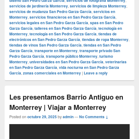
diseño San Pedro Garza García
,
servicios de fotografía Monterrey
,
servicios de jardinería Monterrey
,
servicios de limpieza Monterrey
,
servicios de mudanza San Pedro Garza García
,
servicios en
Monterrey
,
servicios financieros en San Pedro Garza García
,
servicios legales en San Pedro Garza García
,
spas en San Pedro
Garza García
,
talleres en San Pedro Garza García
,
tecnología en
Monterrey
,
tecnología en San Pedro Garza García
,
tiendas de
electrónicos en San Pedro Garza García
,
tiendas de ropa Monterrey
,
tiendas de vinos San Pedro Garza García
,
tiendas en San Pedro
Garza García
,
transporte en Monterrey
,
transporte privado San
Pedro Garza García
,
transporte público Monterrey
,
turismo
Monterrey
,
universidades en San Pedro Garza García
,
veterinarias
en San Pedro Garza García
,
vida nocturna en San Pedro Garza
García
,
zonas comerciales en Monterrey
|
Leave a reply
Les presentamos Barrio Antiguo en
Monterrey | Viajar a Monterrey
Posted on
octubre 29, 2025
by
admin
—
No Comments ↓