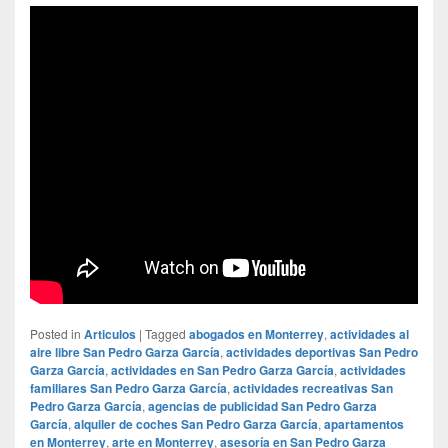
Posted in
Articulos
|
Tagged
abogados en Monterrey
,
actividades al
aire libre San Pedro Garza García
,
actividades deportivas San Pedro
Garza García
,
actividades en San Pedro Garza García
,
actividades
familiares San Pedro Garza García
,
actividades recreativas San
Pedro Garza García
,
agencias de publicidad San Pedro Garza
García
,
alquiler de coches San Pedro Garza García
,
apartamentos
en Monterrey
,
arte en Monterrey
,
asesoría en San Pedro Garza