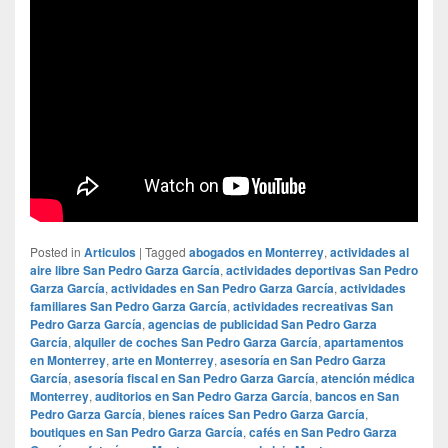
Posted in
Articulos
|
Tagged
abogados en Monterrey
,
actividades al
aire libre San Pedro Garza García
,
actividades deportivas San Pedro
Garza García
,
actividades en San Pedro Garza García
,
actividades
familiares San Pedro Garza García
,
actividades recreativas San
Pedro Garza García
,
agencias de publicidad San Pedro Garza
García
,
alquiler de coches San Pedro Garza García
,
apartamentos
en Monterrey
,
arte en Monterrey
,
asesoría en San Pedro Garza
García
,
asesoría fiscal en San Pedro Garza García
,
atención médica
Monterrey
,
auditorios en San Pedro Garza García
,
bancos en San
Pedro Garza García
,
bienes raíces San Pedro Garza García
,
boutiques en San Pedro Garza García
,
cafés en San Pedro Garza