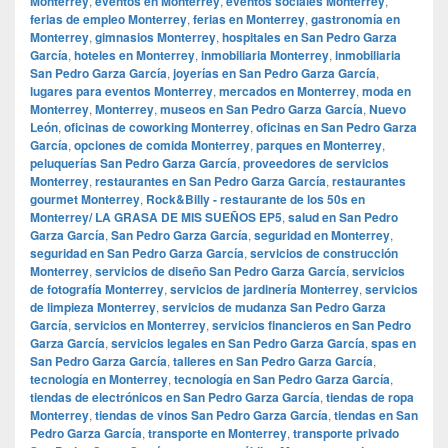
Monterrey
,
eventos en Monterrey
,
eventos sociales Monterrey
,
ferias de empleo Monterrey
,
ferias en Monterrey
,
gastronomía en
Monterrey
,
gimnasios Monterrey
,
hospitales en San Pedro Garza
García
,
hoteles en Monterrey
,
inmobiliaria Monterrey
,
inmobiliaria
San Pedro Garza García
,
joyerías en San Pedro Garza García
,
lugares para eventos Monterrey
,
mercados en Monterrey
,
moda en
Monterrey
,
Monterrey
,
museos en San Pedro Garza García
,
Nuevo
León
,
oficinas de coworking Monterrey
,
oficinas en San Pedro Garza
García
,
opciones de comida Monterrey
,
parques en Monterrey
,
peluquerías San Pedro Garza García
,
proveedores de servicios
Monterrey
,
restaurantes en San Pedro Garza García
,
restaurantes
gourmet Monterrey
,
Rock&Billy - restaurante de los 50s en
Monterrey/ LA GRASA DE MIS SUEÑOS EP5
,
salud en San Pedro
Garza García
,
San Pedro Garza García
,
seguridad en Monterrey
,
seguridad en San Pedro Garza García
,
servicios de construcción
Monterrey
,
servicios de diseño San Pedro Garza García
,
servicios
de fotografía Monterrey
,
servicios de jardinería Monterrey
,
servicios
de limpieza Monterrey
,
servicios de mudanza San Pedro Garza
García
,
servicios en Monterrey
,
servicios financieros en San Pedro
Garza García
,
servicios legales en San Pedro Garza García
,
spas en
San Pedro Garza García
,
talleres en San Pedro Garza García
,
tecnología en Monterrey
,
tecnología en San Pedro Garza García
,
tiendas de electrónicos en San Pedro Garza García
,
tiendas de ropa
Monterrey
,
tiendas de vinos San Pedro Garza García
,
tiendas en San
Pedro Garza García
,
transporte en Monterrey
,
transporte privado