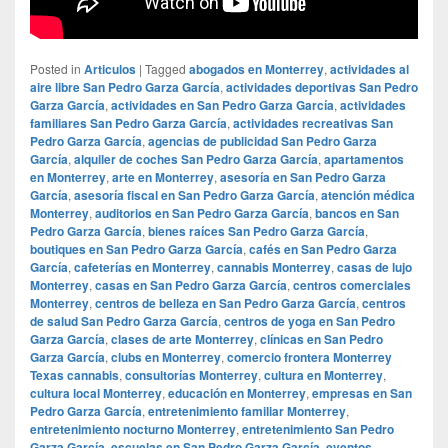
Posted in
Articulos
|
Tagged
abogados en Monterrey
,
actividades al
aire libre San Pedro Garza García
,
actividades deportivas San Pedro
Garza García
,
actividades en San Pedro Garza García
,
actividades
familiares San Pedro Garza García
,
actividades recreativas San
Pedro Garza García
,
agencias de publicidad San Pedro Garza
García
,
alquiler de coches San Pedro Garza García
,
apartamentos
en Monterrey
,
arte en Monterrey
,
asesoría en San Pedro Garza
García
,
asesoría fiscal en San Pedro Garza García
,
atención médica
Monterrey
,
auditorios en San Pedro Garza García
,
bancos en San
Pedro Garza García
,
bienes raíces San Pedro Garza García
,
boutiques en San Pedro Garza García
,
cafés en San Pedro Garza
García
,
cafeterías en Monterrey
,
cannabis Monterrey
,
casas de lujo
Monterrey
,
casas en San Pedro Garza García
,
centros comerciales
Monterrey
,
centros de belleza en San Pedro Garza García
,
centros
de salud San Pedro Garza García
,
centros de yoga en San Pedro
Garza García
,
clases de arte Monterrey
,
clínicas en San Pedro
Garza García
,
clubs en Monterrey
,
comercio frontera Monterrey
Texas cannabis
,
consultorías Monterrey
,
cultura en Monterrey
,
cultura local Monterrey
,
educación en Monterrey
,
empresas en San
Pedro Garza García
,
entretenimiento familiar Monterrey
,
entretenimiento nocturno Monterrey
,
entretenimiento San Pedro
Garza García
,
escuelas en San Pedro Garza García
,
eventos