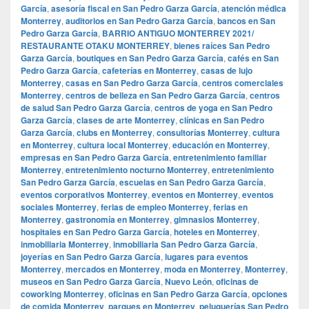
García
,
asesoría fiscal en San Pedro Garza García
,
atención médica
Monterrey
,
auditorios en San Pedro Garza García
,
bancos en San
Pedro Garza García
,
BARRIO ANTIGUO MONTERREY 2021/
RESTAURANTE OTAKU MONTERREY
,
bienes raíces San Pedro
Garza García
,
boutiques en San Pedro Garza García
,
cafés en San
Pedro Garza García
,
cafeterías en Monterrey
,
casas de lujo
Monterrey
,
casas en San Pedro Garza García
,
centros comerciales
Monterrey
,
centros de belleza en San Pedro Garza García
,
centros
de salud San Pedro Garza García
,
centros de yoga en San Pedro
Garza García
,
clases de arte Monterrey
,
clínicas en San Pedro
Garza García
,
clubs en Monterrey
,
consultorías Monterrey
,
cultura
en Monterrey
,
cultura local Monterrey
,
educación en Monterrey
,
empresas en San Pedro Garza García
,
entretenimiento familiar
Monterrey
,
entretenimiento nocturno Monterrey
,
entretenimiento
San Pedro Garza García
,
escuelas en San Pedro Garza García
,
eventos corporativos Monterrey
,
eventos en Monterrey
,
eventos
sociales Monterrey
,
ferias de empleo Monterrey
,
ferias en
Monterrey
,
gastronomía en Monterrey
,
gimnasios Monterrey
,
hospitales en San Pedro Garza García
,
hoteles en Monterrey
,
inmobiliaria Monterrey
,
inmobiliaria San Pedro Garza García
,
joyerías en San Pedro Garza García
,
lugares para eventos
Monterrey
,
mercados en Monterrey
,
moda en Monterrey
,
Monterrey
,
museos en San Pedro Garza García
,
Nuevo León
,
oficinas de
coworking Monterrey
,
oficinas en San Pedro Garza García
,
opciones
de comida Monterrey
,
parques en Monterrey
,
peluquerías San Pedro