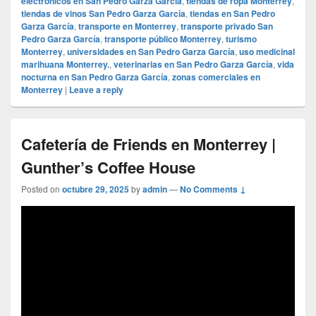
electrónicos en San Pedro Garza García
,
tiendas de ropa Monterrey
,
tiendas de vinos San Pedro Garza García
,
tiendas en San Pedro
Garza García
,
transporte en Monterrey
,
transporte privado San
Pedro Garza García
,
transporte público Monterrey
,
turismo
Monterrey
,
universidades en San Pedro Garza García
,
uso medicinal
marihuana Monterrey.
,
veterinarias en San Pedro Garza García
,
vida
nocturna en San Pedro Garza García
,
zonas comerciales en
Monterrey
|
Leave a reply
Cafetería de Friends en Monterrey |
Gunther’s Coffee House
Posted on
octubre 29, 2025
by
admin
—
No Comments ↓