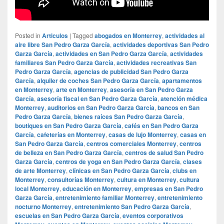
Posted in
Articulos
|
Tagged
abogados en Monterrey
,
actividades al
aire libre San Pedro Garza García
,
actividades deportivas San Pedro
Garza García
,
actividades en San Pedro Garza García
,
actividades
familiares San Pedro Garza García
,
actividades recreativas San
Pedro Garza García
,
agencias de publicidad San Pedro Garza
García
,
alquiler de coches San Pedro Garza García
,
apartamentos
en Monterrey
,
arte en Monterrey
,
asesoría en San Pedro Garza
García
,
asesoría fiscal en San Pedro Garza García
,
atención médica
Monterrey
,
auditorios en San Pedro Garza García
,
bancos en San
Pedro Garza García
,
bienes raíces San Pedro Garza García
,
boutiques en San Pedro Garza García
,
cafés en San Pedro Garza
García
,
cafeterías en Monterrey
,
casas de lujo Monterrey
,
casas en
San Pedro Garza García
,
centros comerciales Monterrey
,
centros
de belleza en San Pedro Garza García
,
centros de salud San Pedro
Garza García
,
centros de yoga en San Pedro Garza García
,
clases
de arte Monterrey
,
clínicas en San Pedro Garza García
,
clubs en
Monterrey
,
consultorías Monterrey
,
cultura en Monterrey
,
cultura
local Monterrey
,
educación en Monterrey
,
empresas en San Pedro
Garza García
,
entretenimiento familiar Monterrey
,
entretenimiento
nocturno Monterrey
,
entretenimiento San Pedro Garza García
,
escuelas en San Pedro Garza García
,
eventos corporativos