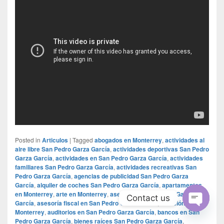
Posted in
Articulos
|
Tagged
abogados en Monterrey
,
actividades al
aire libre San Pedro Garza García
,
actividades deportivas San Pedro
Garza García
,
actividades en San Pedro Garza García
,
actividades
familiares San Pedro Garza García
,
actividades recreativas San
Pedro Garza García
,
agencias de publicidad San Pedro Garza
García
,
alquiler de coches San Pedro Garza García
,
apartamentos
en Monterrey
,
arte en Monterrey
,
asesoría en San Pedro Garza
Contact us
García
,
asesoría fiscal en San Pedro Garza García
,
atención médica
Monterrey
,
auditorios en San Pedro Garza García
,
bancos en San
Open
Pedro Garza García
,
bienes raíces San Pedro Garza García
,