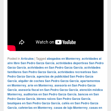
Posted in
Articulos
|
Tagged
abogados en Monterrey
,
actividades al
aire libre San Pedro Garza García
,
actividades deportivas San Pedro
Garza García
,
actividades en San Pedro Garza García
,
actividades
familiares San Pedro Garza García
,
actividades recreativas San
Pedro Garza García
,
agencias de publicidad San Pedro Garza
García
,
alquiler de coches San Pedro Garza García
,
apartamentos
en Monterrey
,
arte en Monterrey
,
asesoría en San Pedro Garza
García
,
asesoría fiscal en San Pedro Garza García
,
atención médica
Monterrey
,
auditorios en San Pedro Garza García
,
bancos en San
Pedro Garza García
,
bienes raíces San Pedro Garza García
,
boutiques en San Pedro Garza García
,
cafés en San Pedro Garza
García
,
cafeterías en Monterrey
,
casas de lujo Monterrey
,
casas en