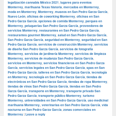
legalización cannabis México 2021
,
lugares para eventos
Monterrey
,
marihuana Texas historia
,
mercados en Monterrey
,
moda en Monterrey
,
Monterrey
,
museos en San Pedro Garza García
,
Nuevo León
,
oficinas de coworking Monterrey
,
oficinas en San
Pedro Garza García
,
opciones de comida Monterrey
,
parques en
Monterrey
,
peluquerías San Pedro Garza García
,
proveedores de
servicios Monterrey
,
restaurantes en San Pedro Garza García
,
restaurantes gourmet Monterrey
,
salud en San Pedro Garza García
,
San Pedro Garza García
,
seguridad en Monterrey
,
seguridad en San
Pedro Garza García
,
servicios de construcción Monterrey
,
servicios
de diseño San Pedro Garza García
,
servicios de fotografía
Monterrey
,
servicios de jardinería Monterrey
,
servicios de limpieza
Monterrey
,
servicios de mudanza San Pedro Garza García
,
servicios en Monterrey
,
servicios financieros en San Pedro Garza
García
,
servicios legales en San Pedro Garza García
,
spas en San
Pedro Garza García
,
talleres en San Pedro Garza García
,
tecnología
en Monterrey
,
tecnología en San Pedro Garza García
,
tiendas de
electrónicos en San Pedro Garza García
,
tiendas de ropa Monterrey
,
tiendas de vinos San Pedro Garza García
,
tiendas en San Pedro
Garza García
,
transporte en Monterrey
,
transporte privado San
Pedro Garza García
,
transporte público Monterrey
,
turismo
Monterrey
,
universidades en San Pedro Garza García
,
uso medicinal
marihuana Monterrey.
,
veterinarias en San Pedro Garza García
,
vida
nocturna en San Pedro Garza García
,
zonas comerciales en
Monterrey
|
Leave a reply