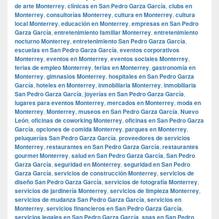
de arte Monterrey
,
clínicas en San Pedro Garza García
,
clubs en
Monterrey
,
consultorías Monterrey
,
cultura en Monterrey
,
cultura
local Monterrey
,
educación en Monterrey
,
empresas en San Pedro
Garza García
,
entretenimiento familiar Monterrey
,
entretenimiento
nocturno Monterrey
,
entretenimiento San Pedro Garza García
,
escuelas en San Pedro Garza García
,
eventos corporativos
Monterrey
,
eventos en Monterrey
,
eventos sociales Monterrey
,
ferias de empleo Monterrey
,
ferias en Monterrey
,
gastronomía en
Monterrey
,
gimnasios Monterrey
,
hospitales en San Pedro Garza
García
,
hoteles en Monterrey
,
inmobiliaria Monterrey
,
inmobiliaria
San Pedro Garza García
,
joyerías en San Pedro Garza García
,
lugares para eventos Monterrey
,
mercados en Monterrey
,
moda en
Monterrey
,
Monterrey
,
museos en San Pedro Garza García
,
Nuevo
León
,
oficinas de coworking Monterrey
,
oficinas en San Pedro Garza
García
,
opciones de comida Monterrey
,
parques en Monterrey
,
peluquerías San Pedro Garza García
,
proveedores de servicios
Monterrey
,
restaurantes en San Pedro Garza García
,
restaurantes
gourmet Monterrey
,
salud en San Pedro Garza García
,
San Pedro
Garza García
,
seguridad en Monterrey
,
seguridad en San Pedro
Garza García
,
servicios de construcción Monterrey
,
servicios de
diseño San Pedro Garza García
,
servicios de fotografía Monterrey
,
servicios de jardinería Monterrey
,
servicios de limpieza Monterrey
,
servicios de mudanza San Pedro Garza García
,
servicios en
Monterrey
,
servicios financieros en San Pedro Garza García
,
servicios legales en San Pedro Garza García
,
spas en San Pedro