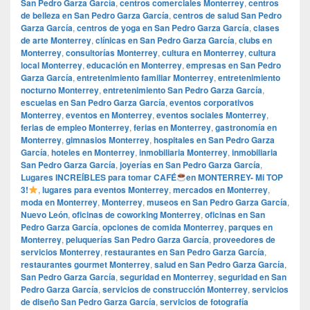
San Pedro Garza García
,
centros comerciales Monterrey
,
centros
de belleza en San Pedro Garza García
,
centros de salud San Pedro
Garza García
,
centros de yoga en San Pedro Garza García
,
clases
de arte Monterrey
,
clínicas en San Pedro Garza García
,
clubs en
Monterrey
,
consultorías Monterrey
,
cultura en Monterrey
,
cultura
local Monterrey
,
educación en Monterrey
,
empresas en San Pedro
Garza García
,
entretenimiento familiar Monterrey
,
entretenimiento
nocturno Monterrey
,
entretenimiento San Pedro Garza García
,
escuelas en San Pedro Garza García
,
eventos corporativos
Monterrey
,
eventos en Monterrey
,
eventos sociales Monterrey
,
ferias de empleo Monterrey
,
ferias en Monterrey
,
gastronomía en
Monterrey
,
gimnasios Monterrey
,
hospitales en San Pedro Garza
García
,
hoteles en Monterrey
,
inmobiliaria Monterrey
,
inmobiliaria
San Pedro Garza García
,
joyerías en San Pedro Garza García
,
Lugares INCREÍBLES para tomar CAFÉ
en MONTERREY- Mi TOP
3!
,
lugares para eventos Monterrey
,
mercados en Monterrey
,
moda en Monterrey
,
Monterrey
,
museos en San Pedro Garza García
,
Nuevo León
,
oficinas de coworking Monterrey
,
oficinas en San
Pedro Garza García
,
opciones de comida Monterrey
,
parques en
Monterrey
,
peluquerías San Pedro Garza García
,
proveedores de
servicios Monterrey
,
restaurantes en San Pedro Garza García
,
restaurantes gourmet Monterrey
,
salud en San Pedro Garza García
,
San Pedro Garza García
,
seguridad en Monterrey
,
seguridad en San
Pedro Garza García
,
servicios de construcción Monterrey
,
servicios
de diseño San Pedro Garza García
,
servicios de fotografía