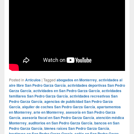
Posted in
Articulos
|
Tagged
abogados en Monterrey
,
actividades al
aire libre San Pedro Garza García
,
actividades deportivas San Pedro
Garza García
,
actividades en San Pedro Garza García
,
actividades
familiares San Pedro Garza García
,
actividades recreativas San
Pedro Garza García
,
agencias de publicidad San Pedro Garza
García
,
alquiler de coches San Pedro Garza García
,
apartamentos
en Monterrey
,
arte en Monterrey
,
asesoría en San Pedro Garza
García
,
asesoría fiscal en San Pedro Garza García
,
atención médica
Monterrey
,
auditorios en San Pedro Garza García
,
bancos en San
Pedro Garza García
,
bienes raíces San Pedro Garza García
,
boutiques en San Pedro Garza García
,
cafés en San Pedro Garza