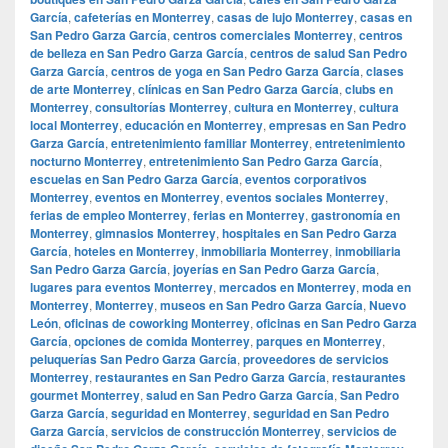
García
,
cafeterías en Monterrey
,
casas de lujo Monterrey
,
casas en
San Pedro Garza García
,
centros comerciales Monterrey
,
centros
de belleza en San Pedro Garza García
,
centros de salud San Pedro
Garza García
,
centros de yoga en San Pedro Garza García
,
clases
de arte Monterrey
,
clínicas en San Pedro Garza García
,
clubs en
Monterrey
,
consultorías Monterrey
,
cultura en Monterrey
,
cultura
local Monterrey
,
educación en Monterrey
,
empresas en San Pedro
Garza García
,
entretenimiento familiar Monterrey
,
entretenimiento
nocturno Monterrey
,
entretenimiento San Pedro Garza García
,
escuelas en San Pedro Garza García
,
eventos corporativos
Monterrey
,
eventos en Monterrey
,
eventos sociales Monterrey
,
ferias de empleo Monterrey
,
ferias en Monterrey
,
gastronomía en
Monterrey
,
gimnasios Monterrey
,
hospitales en San Pedro Garza
García
,
hoteles en Monterrey
,
inmobiliaria Monterrey
,
inmobiliaria
San Pedro Garza García
,
joyerías en San Pedro Garza García
,
lugares para eventos Monterrey
,
mercados en Monterrey
,
moda en
Monterrey
,
Monterrey
,
museos en San Pedro Garza García
,
Nuevo
León
,
oficinas de coworking Monterrey
,
oficinas en San Pedro Garza
García
,
opciones de comida Monterrey
,
parques en Monterrey
,
peluquerías San Pedro Garza García
,
proveedores de servicios
Monterrey
,
restaurantes en San Pedro Garza García
,
restaurantes
gourmet Monterrey
,
salud en San Pedro Garza García
,
San Pedro
Garza García
,
seguridad en Monterrey
,
seguridad en San Pedro
Garza García
,
servicios de construcción Monterrey
,
servicios de