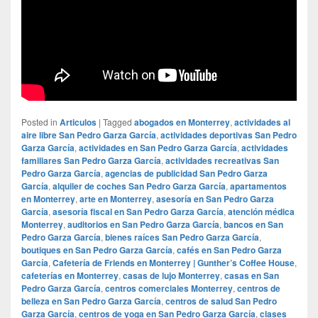
Posted in
Articulos
|
Tagged
abogados en Monterrey
,
actividades al
aire libre San Pedro Garza García
,
actividades deportivas San Pedro
Garza García
,
actividades en San Pedro Garza García
,
actividades
familiares San Pedro Garza García
,
actividades recreativas San
Pedro Garza García
,
agencias de publicidad San Pedro Garza
García
,
alquiler de coches San Pedro Garza García
,
apartamentos
en Monterrey
,
arte en Monterrey
,
asesoría en San Pedro Garza
García
,
asesoría fiscal en San Pedro Garza García
,
atención médica
Monterrey
,
auditorios en San Pedro Garza García
,
bancos en San
Pedro Garza García
,
bienes raíces San Pedro Garza García
,
boutiques en San Pedro Garza García
,
cafés en San Pedro Garza
García
,
Cafetería de Friends en Monterrey | Gunther’s Coffee House
,
cafeterías en Monterrey
,
casas de lujo Monterrey
,
casas en San
Pedro Garza García
,
centros comerciales Monterrey
,
centros de
belleza en San Pedro Garza García
,
centros de salud San Pedro
Garza García
,
centros de yoga en San Pedro Garza García
,
clases