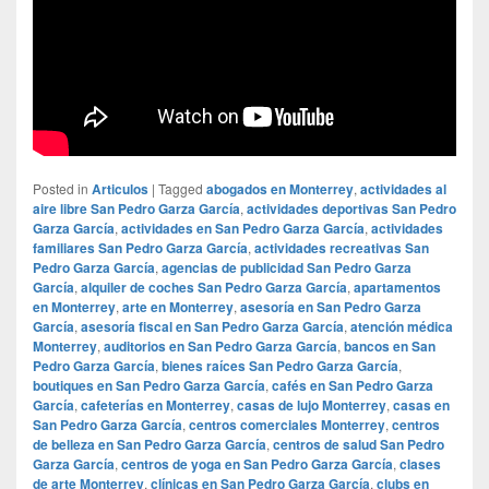
Posted in
Articulos
|
Tagged
abogados en Monterrey
,
actividades al
aire libre San Pedro Garza García
,
actividades deportivas San Pedro
Garza García
,
actividades en San Pedro Garza García
,
actividades
familiares San Pedro Garza García
,
actividades recreativas San
Pedro Garza García
,
agencias de publicidad San Pedro Garza
García
,
alquiler de coches San Pedro Garza García
,
apartamentos
en Monterrey
,
arte en Monterrey
,
asesoría en San Pedro Garza
García
,
asesoría fiscal en San Pedro Garza García
,
atención médica
Monterrey
,
auditorios en San Pedro Garza García
,
bancos en San
Pedro Garza García
,
bienes raíces San Pedro Garza García
,
boutiques en San Pedro Garza García
,
cafés en San Pedro Garza
García
,
cafeterías en Monterrey
,
casas de lujo Monterrey
,
casas en
San Pedro Garza García
,
centros comerciales Monterrey
,
centros
de belleza en San Pedro Garza García
,
centros de salud San Pedro
Garza García
,
centros de yoga en San Pedro Garza García
,
clases
de arte Monterrey
,
clínicas en San Pedro Garza García
,
clubs en