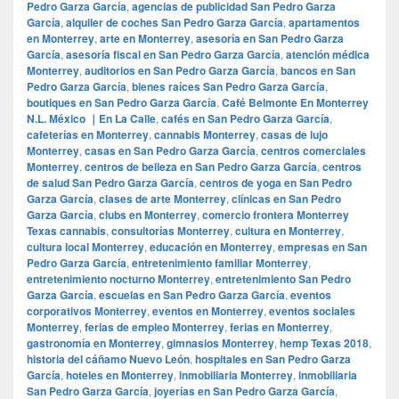
Pedro Garza García
,
agencias de publicidad San Pedro Garza
García
,
alquiler de coches San Pedro Garza García
,
apartamentos
en Monterrey
,
arte en Monterrey
,
asesoría en San Pedro Garza
García
,
asesoría fiscal en San Pedro Garza García
,
atención médica
Monterrey
,
auditorios en San Pedro Garza García
,
bancos en San
Pedro Garza García
,
bienes raíces San Pedro Garza García
,
boutiques en San Pedro Garza García
,
Café Belmonte En Monterrey
N.L. México ｜En La Calle
,
cafés en San Pedro Garza García
,
cafeterías en Monterrey
,
cannabis Monterrey
,
casas de lujo
Monterrey
,
casas en San Pedro Garza García
,
centros comerciales
Monterrey
,
centros de belleza en San Pedro Garza García
,
centros
de salud San Pedro Garza García
,
centros de yoga en San Pedro
Garza García
,
clases de arte Monterrey
,
clínicas en San Pedro
Garza García
,
clubs en Monterrey
,
comercio frontera Monterrey
Texas cannabis
,
consultorías Monterrey
,
cultura en Monterrey
,
cultura local Monterrey
,
educación en Monterrey
,
empresas en San
Pedro Garza García
,
entretenimiento familiar Monterrey
,
entretenimiento nocturno Monterrey
,
entretenimiento San Pedro
Garza García
,
escuelas en San Pedro Garza García
,
eventos
corporativos Monterrey
,
eventos en Monterrey
,
eventos sociales
Monterrey
,
ferias de empleo Monterrey
,
ferias en Monterrey
,
gastronomía en Monterrey
,
gimnasios Monterrey
,
hemp Texas 2018
,
historia del cáñamo Nuevo León
,
hospitales en San Pedro Garza
García
,
hoteles en Monterrey
,
inmobiliaria Monterrey
,
inmobiliaria
San Pedro Garza García
,
joyerías en San Pedro Garza García
,