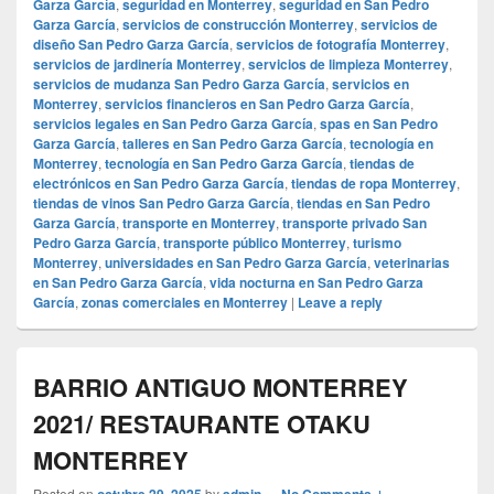
Garza García
,
seguridad en Monterrey
,
seguridad en San Pedro
Garza García
,
servicios de construcción Monterrey
,
servicios de
diseño San Pedro Garza García
,
servicios de fotografía Monterrey
,
servicios de jardinería Monterrey
,
servicios de limpieza Monterrey
,
servicios de mudanza San Pedro Garza García
,
servicios en
Monterrey
,
servicios financieros en San Pedro Garza García
,
servicios legales en San Pedro Garza García
,
spas en San Pedro
Garza García
,
talleres en San Pedro Garza García
,
tecnología en
Monterrey
,
tecnología en San Pedro Garza García
,
tiendas de
electrónicos en San Pedro Garza García
,
tiendas de ropa Monterrey
,
tiendas de vinos San Pedro Garza García
,
tiendas en San Pedro
Garza García
,
transporte en Monterrey
,
transporte privado San
Pedro Garza García
,
transporte público Monterrey
,
turismo
Monterrey
,
universidades en San Pedro Garza García
,
veterinarias
en San Pedro Garza García
,
vida nocturna en San Pedro Garza
García
,
zonas comerciales en Monterrey
|
Leave a reply
BARRIO ANTIGUO MONTERREY
2021/ RESTAURANTE OTAKU
MONTERREY
Posted on
octubre 29, 2025
by
admin
—
No Comments ↓