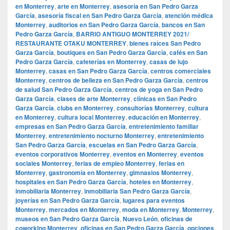
en Monterrey
,
arte en Monterrey
,
asesoría en San Pedro Garza
García
,
asesoría fiscal en San Pedro Garza García
,
atención médica
Monterrey
,
auditorios en San Pedro Garza García
,
bancos en San
Pedro Garza García
,
BARRIO ANTIGUO MONTERREY 2021/
RESTAURANTE OTAKU MONTERREY
,
bienes raíces San Pedro
Garza García
,
boutiques en San Pedro Garza García
,
cafés en San
Pedro Garza García
,
cafeterías en Monterrey
,
casas de lujo
Monterrey
,
casas en San Pedro Garza García
,
centros comerciales
Monterrey
,
centros de belleza en San Pedro Garza García
,
centros
de salud San Pedro Garza García
,
centros de yoga en San Pedro
Garza García
,
clases de arte Monterrey
,
clínicas en San Pedro
Garza García
,
clubs en Monterrey
,
consultorías Monterrey
,
cultura
en Monterrey
,
cultura local Monterrey
,
educación en Monterrey
,
empresas en San Pedro Garza García
,
entretenimiento familiar
Monterrey
,
entretenimiento nocturno Monterrey
,
entretenimiento
San Pedro Garza García
,
escuelas en San Pedro Garza García
,
eventos corporativos Monterrey
,
eventos en Monterrey
,
eventos
sociales Monterrey
,
ferias de empleo Monterrey
,
ferias en
Monterrey
,
gastronomía en Monterrey
,
gimnasios Monterrey
,
hospitales en San Pedro Garza García
,
hoteles en Monterrey
,
inmobiliaria Monterrey
,
inmobiliaria San Pedro Garza García
,
joyerías en San Pedro Garza García
,
lugares para eventos
Monterrey
,
mercados en Monterrey
,
moda en Monterrey
,
Monterrey
,
museos en San Pedro Garza García
,
Nuevo León
,
oficinas de
coworking Monterrey
,
oficinas en San Pedro Garza García
,
opciones