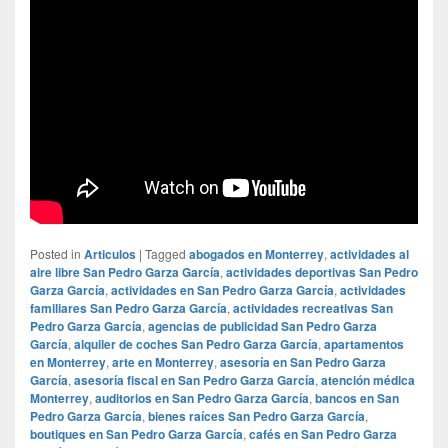
Posted in
Articulos
|
Tagged
abogados en Monterrey
,
actividades al
aire libre San Pedro Garza García
,
actividades deportivas San Pedro
Garza García
,
actividades en San Pedro Garza García
,
actividades
familiares San Pedro Garza García
,
actividades recreativas San
Pedro Garza García
,
agencias de publicidad San Pedro Garza
García
,
alquiler de coches San Pedro Garza García
,
apartamentos
en Monterrey
,
arte en Monterrey
,
asesoría en San Pedro Garza
García
,
asesoría fiscal en San Pedro Garza García
,
atención médica
Monterrey
,
auditorios en San Pedro Garza García
,
bancos en San
Pedro Garza García
,
bienes raíces San Pedro Garza García
,
boutiques en San Pedro Garza García
,
cafés en San Pedro Garza