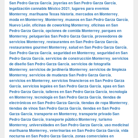
San Pedro Garza García
,
joyerías en San Pedro Garza García
,
legalización cannabis México 2021
,
lugares para eventos
Monterrey
,
marihuana Texas historia
,
mercados en Monterrey
,
moda en Monterrey
,
Monterrey
,
museos en San Pedro Garza García
,
Nuevo León
,
oficinas de coworking Monterrey
,
oficinas en San
Pedro Garza García
,
opciones de comida Monterrey
,
parques en
Monterrey
,
peluquerías San Pedro Garza García
,
proveedores de
servicios Monterrey
,
restaurantes en San Pedro Garza García
,
restaurantes gourmet Monterrey
,
salud en San Pedro Garza García
,
San Pedro Garza García
,
seguridad en Monterrey
,
seguridad en San
Pedro Garza García
,
servicios de construcción Monterrey
,
servicios
de diseño San Pedro Garza García
,
servicios de fotografía
Monterrey
,
servicios de jardinería Monterrey
,
servicios de limpieza
Monterrey
,
servicios de mudanza San Pedro Garza García
,
servicios en Monterrey
,
servicios financieros en San Pedro Garza
García
,
servicios legales en San Pedro Garza García
,
spas en San
Pedro Garza García
,
talleres en San Pedro Garza García
,
tecnología
en Monterrey
,
tecnología en San Pedro Garza García
,
tiendas de
electrónicos en San Pedro Garza García
,
tiendas de ropa Monterrey
,
tiendas de vinos San Pedro Garza García
,
tiendas en San Pedro
Garza García
,
transporte en Monterrey
,
transporte privado San
Pedro Garza García
,
transporte público Monterrey
,
turismo
Monterrey
,
universidades en San Pedro Garza García
,
uso medicinal
marihuana Monterrey.
,
veterinarias en San Pedro Garza García
,
vida
nocturna en San Pedro Garza García
,
zonas comerciales en