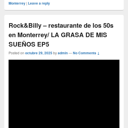
Monterrey
|
Leave a reply
Rock&Billy – restaurante de los 50s
en Monterrey/ LA GRASA DE MIS
SUEÑOS EP5
Posted on
octubre 29, 2025
by
admin
—
No Comments ↓