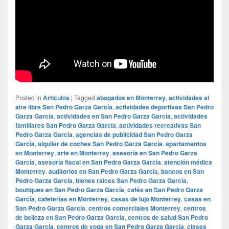
Posted in
Articulos
|
Tagged
abogados en Monterrey
,
actividades al
aire libre San Pedro Garza García
,
actividades deportivas San Pedro
Garza García
,
actividades en San Pedro Garza García
,
actividades
familiares San Pedro Garza García
,
actividades recreativas San
Pedro Garza García
,
agencias de publicidad San Pedro Garza
García
,
alquiler de coches San Pedro Garza García
,
apartamentos
en Monterrey
,
arte en Monterrey
,
asesoría en San Pedro Garza
García
,
asesoría fiscal en San Pedro Garza García
,
atención médica
Monterrey
,
auditorios en San Pedro Garza García
,
bancos en San
Pedro Garza García
,
bienes raíces San Pedro Garza García
,
boutiques en San Pedro Garza García
,
cafés en San Pedro Garza
García
,
cafeterías en Monterrey
,
casas de lujo Monterrey
,
casas en
San Pedro Garza García
,
centros comerciales Monterrey
,
centros
de belleza en San Pedro Garza García
,
centros de salud San Pedro
Garza García
,
centros de yoga en San Pedro Garza García
,
clases