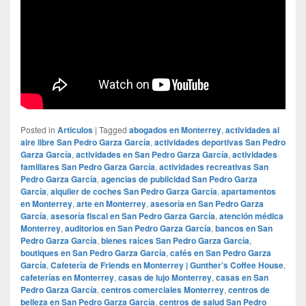
Posted in
Articulos
|
Tagged
abogados en Monterrey
,
actividades al
aire libre San Pedro Garza García
,
actividades deportivas San Pedro
Garza García
,
actividades en San Pedro Garza García
,
actividades
familiares San Pedro Garza García
,
actividades recreativas San
Pedro Garza García
,
agencias de publicidad San Pedro Garza
García
,
alquiler de coches San Pedro Garza García
,
apartamentos
en Monterrey
,
arte en Monterrey
,
asesoría en San Pedro Garza
García
,
asesoría fiscal en San Pedro Garza García
,
atención médica
Monterrey
,
auditorios en San Pedro Garza García
,
bancos en San
Pedro Garza García
,
bienes raíces San Pedro Garza García
,
boutiques en San Pedro Garza García
,
cafés en San Pedro Garza
García
,
Cafetería de Friends en Monterrey | Gunther’s Coffee House
,
cafeterías en Monterrey
,
casas de lujo Monterrey
,
casas en San
Pedro Garza García
,
centros comerciales Monterrey
,
centros de
belleza en San Pedro Garza García
,
centros de salud San Pedro