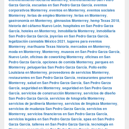
Garza García
,
escuelas en San Pedro Garza García
,
eventos
corporativos Monterrey
,
eventos en Monterrey
,
eventos sociales
Monterrey
,
ferias de empleo Monterrey
,
ferias en Monterrey
,
gastronomía en Monterrey
,
gimnasios Monterrey
,
hemp Texas 2018
,
historia del cáñamo Nuevo León
,
hospitales en San Pedro Garza
García
,
hoteles en Monterrey
,
inmobiliaria Monterrey
,
inmobiliaria
San Pedro Garza García
,
joyerías en San Pedro Garza García
,
legalización cannabis México 2021
,
lugares para eventos
Monterrey
,
marihuana Texas historia
,
mercados en Monterrey
,
moda en Monterrey
,
Monterrey
,
museos en San Pedro Garza García
,
Nuevo León
,
oficinas de coworking Monterrey
,
oficinas en San
Pedro Garza García
,
opciones de comida Monterrey
,
parques en
Monterrey
,
peluquerías San Pedro Garza García
,
Pollo estilo
Louisiana en Monterrey
,
proveedores de servicios Monterrey
,
restaurantes en San Pedro Garza García
,
restaurantes gourmet
Monterrey
,
salud en San Pedro Garza García
,
San Pedro Garza
García
,
seguridad en Monterrey
,
seguridad en San Pedro Garza
García
,
servicios de construcción Monterrey
,
servicios de diseño
San Pedro Garza García
,
servicios de fotografía Monterrey
,
servicios de jardinería Monterrey
,
servicios de limpieza Monterrey
,
servicios de mudanza San Pedro Garza García
,
servicios en
Monterrey
,
servicios financieros en San Pedro Garza García
,
servicios legales en San Pedro Garza García
,
spas en San Pedro
Garza García
,
talleres en San Pedro Garza García
,
tecnología en