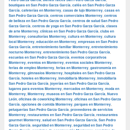
boutiques en San Pedro Garza García
,
cafés en San Pedro Garza
García
,
cafeterías en Monterrey
,
casas de lujo Monterrey
,
casas en
San Pedro Garza García
,
centros comerciales Monterrey
,
centros
de belleza en San Pedro Garza García
,
centros de salud San Pedro
Garza García
,
centros de yoga en San Pedro Garza García
,
clases
de arte Monterrey
,
clínicas en San Pedro Garza García
,
clubs en
Monterrey
,
consultorías Monterrey
,
cultura en Monterrey
,
cultura
local Monterrey
,
educación en Monterrey
,
empresas en San Pedro
Garza García
,
entretenimiento familiar Monterrey
,
entretenimiento
nocturno Monterrey
,
entretenimiento San Pedro Garza García
,
escuelas en San Pedro Garza García
,
eventos corporativos
Monterrey
,
eventos en Monterrey
,
eventos sociales Monterrey
,
ferias de empleo Monterrey
,
ferias en Monterrey
,
gastronomía en
Monterrey
,
gimnasios Monterrey
,
hospitales en San Pedro Garza
García
,
hoteles en Monterrey
,
inmobiliaria Monterrey
,
inmobiliaria
San Pedro Garza García
,
joyerías en San Pedro Garza García
,
lugares para eventos Monterrey
,
mercados en Monterrey
,
moda en
Monterrey
,
Monterrey
,
museos en San Pedro Garza García
,
Nuevo
León
,
oficinas de coworking Monterrey
,
oficinas en San Pedro Garza
García
,
opciones de comida Monterrey
,
parques en Monterrey
,
peluquerías San Pedro Garza García
,
proveedores de servicios
Monterrey
,
restaurantes en San Pedro Garza García
,
restaurantes
gourmet Monterrey
,
salud en San Pedro Garza García
,
San Pedro
Garza García
,
seguridad en Monterrey
,
seguridad en San Pedro