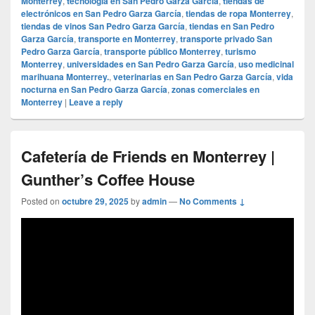
Monterrey
,
tecnología en San Pedro Garza García
,
tiendas de
electrónicos en San Pedro Garza García
,
tiendas de ropa Monterrey
,
tiendas de vinos San Pedro Garza García
,
tiendas en San Pedro
Garza García
,
transporte en Monterrey
,
transporte privado San
Pedro Garza García
,
transporte público Monterrey
,
turismo
Monterrey
,
universidades en San Pedro Garza García
,
uso medicinal
marihuana Monterrey.
,
veterinarias en San Pedro Garza García
,
vida
nocturna en San Pedro Garza García
,
zonas comerciales en
Monterrey
|
Leave a reply
Cafetería de Friends en Monterrey |
Gunther’s Coffee House
Posted on
octubre 29, 2025
by
admin
—
No Comments ↓