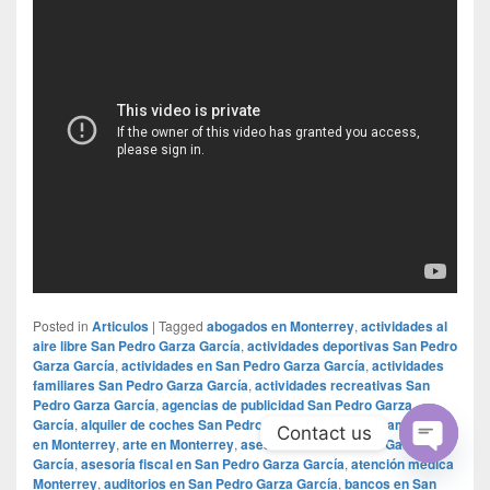
Posted in
Articulos
|
Tagged
abogados en Monterrey
,
actividades al
aire libre San Pedro Garza García
,
actividades deportivas San Pedro
Garza García
,
actividades en San Pedro Garza García
,
actividades
familiares San Pedro Garza García
,
actividades recreativas San
Pedro Garza García
,
agencias de publicidad San Pedro Garza
García
,
alquiler de coches San Pedro Garza García
,
apartamentos
Contact us
en Monterrey
,
arte en Monterrey
,
asesoría en San Pedro Garza
García
,
asesoría fiscal en San Pedro Garza García
,
atención médica
Open
Monterrey
,
auditorios en San Pedro Garza García
,
bancos en San