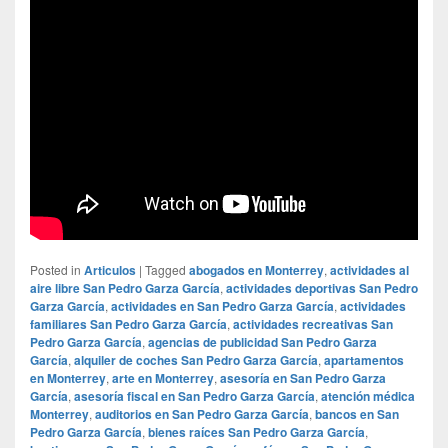
Posted in
Articulos
|
Tagged
abogados en Monterrey
,
actividades al
aire libre San Pedro Garza García
,
actividades deportivas San Pedro
Garza García
,
actividades en San Pedro Garza García
,
actividades
familiares San Pedro Garza García
,
actividades recreativas San
Pedro Garza García
,
agencias de publicidad San Pedro Garza
García
,
alquiler de coches San Pedro Garza García
,
apartamentos
en Monterrey
,
arte en Monterrey
,
asesoría en San Pedro Garza
García
,
asesoría fiscal en San Pedro Garza García
,
atención médica
Monterrey
,
auditorios en San Pedro Garza García
,
bancos en San
Pedro Garza García
,
bienes raíces San Pedro Garza García
,