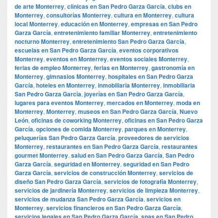
de arte Monterrey
,
clínicas en San Pedro Garza García
,
clubs en
Monterrey
,
consultorías Monterrey
,
cultura en Monterrey
,
cultura
local Monterrey
,
educación en Monterrey
,
empresas en San Pedro
Garza García
,
entretenimiento familiar Monterrey
,
entretenimiento
nocturno Monterrey
,
entretenimiento San Pedro Garza García
,
escuelas en San Pedro Garza García
,
eventos corporativos
Monterrey
,
eventos en Monterrey
,
eventos sociales Monterrey
,
ferias de empleo Monterrey
,
ferias en Monterrey
,
gastronomía en
Monterrey
,
gimnasios Monterrey
,
hospitales en San Pedro Garza
García
,
hoteles en Monterrey
,
inmobiliaria Monterrey
,
inmobiliaria
San Pedro Garza García
,
joyerías en San Pedro Garza García
,
lugares para eventos Monterrey
,
mercados en Monterrey
,
moda en
Monterrey
,
Monterrey
,
museos en San Pedro Garza García
,
Nuevo
León
,
oficinas de coworking Monterrey
,
oficinas en San Pedro Garza
García
,
opciones de comida Monterrey
,
parques en Monterrey
,
peluquerías San Pedro Garza García
,
proveedores de servicios
Monterrey
,
restaurantes en San Pedro Garza García
,
restaurantes
gourmet Monterrey
,
salud en San Pedro Garza García
,
San Pedro
Garza García
,
seguridad en Monterrey
,
seguridad en San Pedro
Garza García
,
servicios de construcción Monterrey
,
servicios de
diseño San Pedro Garza García
,
servicios de fotografía Monterrey
,
servicios de jardinería Monterrey
,
servicios de limpieza Monterrey
,
servicios de mudanza San Pedro Garza García
,
servicios en
Monterrey
,
servicios financieros en San Pedro Garza García
,
servicios legales en San Pedro Garza García
,
spas en San Pedro