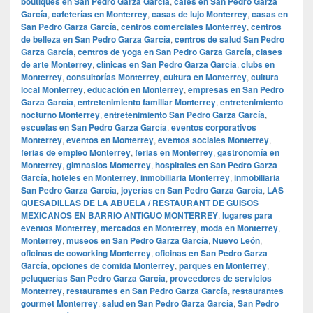
boutiques en San Pedro Garza García
,
cafés en San Pedro Garza
García
,
cafeterías en Monterrey
,
casas de lujo Monterrey
,
casas en
San Pedro Garza García
,
centros comerciales Monterrey
,
centros
de belleza en San Pedro Garza García
,
centros de salud San Pedro
Garza García
,
centros de yoga en San Pedro Garza García
,
clases
de arte Monterrey
,
clínicas en San Pedro Garza García
,
clubs en
Monterrey
,
consultorías Monterrey
,
cultura en Monterrey
,
cultura
local Monterrey
,
educación en Monterrey
,
empresas en San Pedro
Garza García
,
entretenimiento familiar Monterrey
,
entretenimiento
nocturno Monterrey
,
entretenimiento San Pedro Garza García
,
escuelas en San Pedro Garza García
,
eventos corporativos
Monterrey
,
eventos en Monterrey
,
eventos sociales Monterrey
,
ferias de empleo Monterrey
,
ferias en Monterrey
,
gastronomía en
Monterrey
,
gimnasios Monterrey
,
hospitales en San Pedro Garza
García
,
hoteles en Monterrey
,
inmobiliaria Monterrey
,
inmobiliaria
San Pedro Garza García
,
joyerías en San Pedro Garza García
,
LAS
QUESADILLAS DE LA ABUELA / RESTAURANT DE GUISOS
MEXICANOS EN BARRIO ANTIGUO MONTERREY
,
lugares para
eventos Monterrey
,
mercados en Monterrey
,
moda en Monterrey
,
Monterrey
,
museos en San Pedro Garza García
,
Nuevo León
,
oficinas de coworking Monterrey
,
oficinas en San Pedro Garza
García
,
opciones de comida Monterrey
,
parques en Monterrey
,
peluquerías San Pedro Garza García
,
proveedores de servicios
Monterrey
,
restaurantes en San Pedro Garza García
,
restaurantes
gourmet Monterrey
,
salud en San Pedro Garza García
,
San Pedro