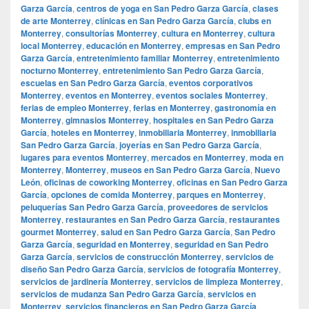
Garza García
,
centros de yoga en San Pedro Garza García
,
clases
de arte Monterrey
,
clínicas en San Pedro Garza García
,
clubs en
Monterrey
,
consultorías Monterrey
,
cultura en Monterrey
,
cultura
local Monterrey
,
educación en Monterrey
,
empresas en San Pedro
Garza García
,
entretenimiento familiar Monterrey
,
entretenimiento
nocturno Monterrey
,
entretenimiento San Pedro Garza García
,
escuelas en San Pedro Garza García
,
eventos corporativos
Monterrey
,
eventos en Monterrey
,
eventos sociales Monterrey
,
ferias de empleo Monterrey
,
ferias en Monterrey
,
gastronomía en
Monterrey
,
gimnasios Monterrey
,
hospitales en San Pedro Garza
García
,
hoteles en Monterrey
,
inmobiliaria Monterrey
,
inmobiliaria
San Pedro Garza García
,
joyerías en San Pedro Garza García
,
lugares para eventos Monterrey
,
mercados en Monterrey
,
moda en
Monterrey
,
Monterrey
,
museos en San Pedro Garza García
,
Nuevo
León
,
oficinas de coworking Monterrey
,
oficinas en San Pedro Garza
García
,
opciones de comida Monterrey
,
parques en Monterrey
,
peluquerías San Pedro Garza García
,
proveedores de servicios
Monterrey
,
restaurantes en San Pedro Garza García
,
restaurantes
gourmet Monterrey
,
salud en San Pedro Garza García
,
San Pedro
Garza García
,
seguridad en Monterrey
,
seguridad en San Pedro
Garza García
,
servicios de construcción Monterrey
,
servicios de
diseño San Pedro Garza García
,
servicios de fotografía Monterrey
,
servicios de jardinería Monterrey
,
servicios de limpieza Monterrey
,
servicios de mudanza San Pedro Garza García
,
servicios en
Monterrey
,
servicios financieros en San Pedro Garza García
,