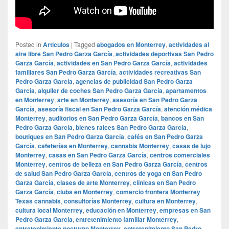
Posted in
Articulos
|
Tagged
abogados en Monterrey
,
actividades al
aire libre San Pedro Garza García
,
actividades deportivas San Pedro
Garza García
,
actividades en San Pedro Garza García
,
actividades
familiares San Pedro Garza García
,
actividades recreativas San
Pedro Garza García
,
agencias de publicidad San Pedro Garza
García
,
alquiler de coches San Pedro Garza García
,
apartamentos
en Monterrey
,
arte en Monterrey
,
asesoría en San Pedro Garza
García
,
asesoría fiscal en San Pedro Garza García
,
atención médica
Monterrey
,
auditorios en San Pedro Garza García
,
bancos en San
Pedro Garza García
,
bienes raíces San Pedro Garza García
,
boutiques en San Pedro Garza García
,
cafés en San Pedro Garza
García
,
cafeterías en Monterrey
,
cannabis Monterrey
,
casas de lujo
Monterrey
,
casas en San Pedro Garza García
,
centros comerciales
Monterrey
,
centros de belleza en San Pedro Garza García
,
centros
de salud San Pedro Garza García
,
centros de yoga en San Pedro
Garza García
,
clases de arte Monterrey
,
clínicas en San Pedro
Garza García
,
clubs en Monterrey
,
comercio frontera Monterrey
Texas cannabis
,
consultorías Monterrey
,
cultura en Monterrey
,
cultura local Monterrey
,
educación en Monterrey
,
empresas en San
Pedro Garza García
,
entretenimiento familiar Monterrey
,
entretenimiento nocturno Monterrey
,
entretenimiento San Pedro