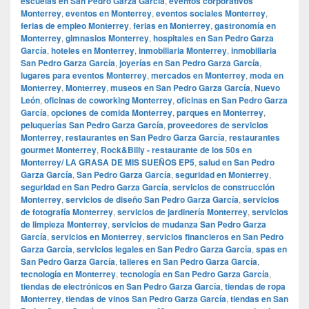
escuelas en San Pedro Garza García
,
eventos corporativos
Monterrey
,
eventos en Monterrey
,
eventos sociales Monterrey
,
ferias de empleo Monterrey
,
ferias en Monterrey
,
gastronomía en
Monterrey
,
gimnasios Monterrey
,
hospitales en San Pedro Garza
García
,
hoteles en Monterrey
,
inmobiliaria Monterrey
,
inmobiliaria
San Pedro Garza García
,
joyerías en San Pedro Garza García
,
lugares para eventos Monterrey
,
mercados en Monterrey
,
moda en
Monterrey
,
Monterrey
,
museos en San Pedro Garza García
,
Nuevo
León
,
oficinas de coworking Monterrey
,
oficinas en San Pedro Garza
García
,
opciones de comida Monterrey
,
parques en Monterrey
,
peluquerías San Pedro Garza García
,
proveedores de servicios
Monterrey
,
restaurantes en San Pedro Garza García
,
restaurantes
gourmet Monterrey
,
Rock&Billy - restaurante de los 50s en
Monterrey/ LA GRASA DE MIS SUEÑOS EP5
,
salud en San Pedro
Garza García
,
San Pedro Garza García
,
seguridad en Monterrey
,
seguridad en San Pedro Garza García
,
servicios de construcción
Monterrey
,
servicios de diseño San Pedro Garza García
,
servicios
de fotografía Monterrey
,
servicios de jardinería Monterrey
,
servicios
de limpieza Monterrey
,
servicios de mudanza San Pedro Garza
García
,
servicios en Monterrey
,
servicios financieros en San Pedro
Garza García
,
servicios legales en San Pedro Garza García
,
spas en
San Pedro Garza García
,
talleres en San Pedro Garza García
,
tecnología en Monterrey
,
tecnología en San Pedro Garza García
,
tiendas de electrónicos en San Pedro Garza García
,
tiendas de ropa
Monterrey
,
tiendas de vinos San Pedro Garza García
,
tiendas en San