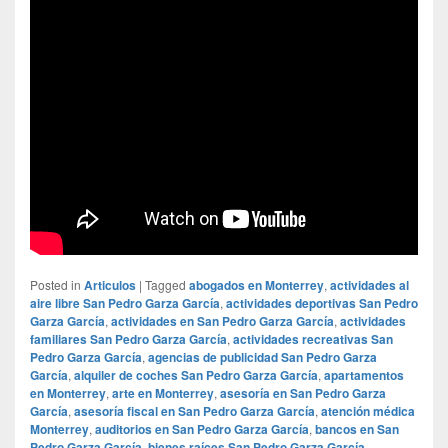
Posted in
Articulos
|
Tagged
abogados en Monterrey
,
actividades al
aire libre San Pedro Garza García
,
actividades deportivas San Pedro
Garza García
,
actividades en San Pedro Garza García
,
actividades
familiares San Pedro Garza García
,
actividades recreativas San
Pedro Garza García
,
agencias de publicidad San Pedro Garza
García
,
alquiler de coches San Pedro Garza García
,
apartamentos
en Monterrey
,
arte en Monterrey
,
asesoría en San Pedro Garza
García
,
asesoría fiscal en San Pedro Garza García
,
atención médica
Monterrey
,
auditorios en San Pedro Garza García
,
bancos en San
Pedro Garza García
,
bienes raíces San Pedro Garza García
,