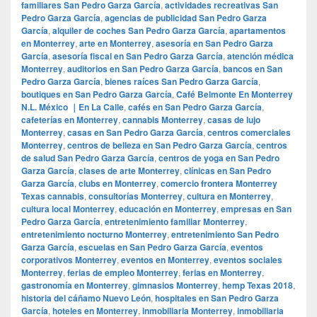
familiares San Pedro Garza García
,
actividades recreativas San
Pedro Garza García
,
agencias de publicidad San Pedro Garza
García
,
alquiler de coches San Pedro Garza García
,
apartamentos
en Monterrey
,
arte en Monterrey
,
asesoría en San Pedro Garza
García
,
asesoría fiscal en San Pedro Garza García
,
atención médica
Monterrey
,
auditorios en San Pedro Garza García
,
bancos en San
Pedro Garza García
,
bienes raíces San Pedro Garza García
,
boutiques en San Pedro Garza García
,
Café Belmonte En Monterrey
N.L. México ｜En La Calle
,
cafés en San Pedro Garza García
,
cafeterías en Monterrey
,
cannabis Monterrey
,
casas de lujo
Monterrey
,
casas en San Pedro Garza García
,
centros comerciales
Monterrey
,
centros de belleza en San Pedro Garza García
,
centros
de salud San Pedro Garza García
,
centros de yoga en San Pedro
Garza García
,
clases de arte Monterrey
,
clínicas en San Pedro
Garza García
,
clubs en Monterrey
,
comercio frontera Monterrey
Texas cannabis
,
consultorías Monterrey
,
cultura en Monterrey
,
cultura local Monterrey
,
educación en Monterrey
,
empresas en San
Pedro Garza García
,
entretenimiento familiar Monterrey
,
entretenimiento nocturno Monterrey
,
entretenimiento San Pedro
Garza García
,
escuelas en San Pedro Garza García
,
eventos
corporativos Monterrey
,
eventos en Monterrey
,
eventos sociales
Monterrey
,
ferias de empleo Monterrey
,
ferias en Monterrey
,
gastronomía en Monterrey
,
gimnasios Monterrey
,
hemp Texas 2018
,
historia del cáñamo Nuevo León
,
hospitales en San Pedro Garza
García
,
hoteles en Monterrey
,
inmobiliaria Monterrey
,
inmobiliaria