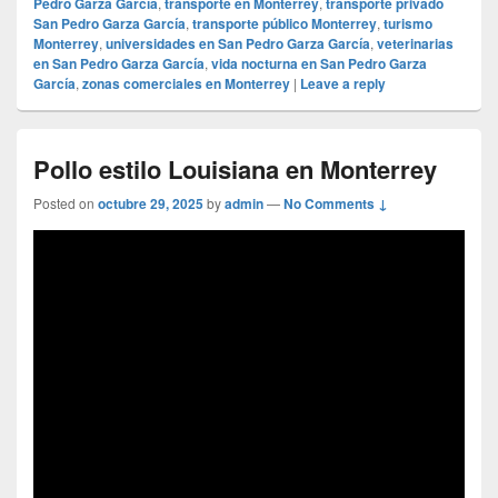
Pedro Garza García
,
transporte en Monterrey
,
transporte privado
San Pedro Garza García
,
transporte público Monterrey
,
turismo
Monterrey
,
universidades en San Pedro Garza García
,
veterinarias
en San Pedro Garza García
,
vida nocturna en San Pedro Garza
García
,
zonas comerciales en Monterrey
|
Leave a reply
Pollo estilo Louisiana en Monterrey
Posted on
octubre 29, 2025
by
admin
—
No Comments ↓