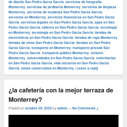
de diseño San Pedro Garza García
,
servicios de fotografía
Monterrey
,
servicios de jardinería Monterrey
,
servicios de limpieza
Monterrey
,
servicios de mudanza San Pedro Garza García
,
servicios en Monterrey
,
servicios financieros en San Pedro Garza
García
,
servicios legales en San Pedro Garza García
,
spas en San
Pedro Garza García
,
talleres en San Pedro Garza García
,
tecnología
en Monterrey
,
tecnología en San Pedro Garza García
,
tiendas de
electrónicos en San Pedro Garza García
,
tiendas de ropa Monterrey
,
tiendas de vinos San Pedro Garza García
,
tiendas en San Pedro
Garza García
,
transporte en Monterrey
,
transporte privado San
Pedro Garza García
,
transporte público Monterrey
,
turismo
Monterrey
,
universidades en San Pedro Garza García
,
veterinarias
en San Pedro Garza García
,
vida nocturna en San Pedro Garza
García
,
zonas comerciales en Monterrey
|
Leave a reply
¿la cafetería con la mejor terraza de
Monterrey?
Posted on
octubre 29, 2025
by
admin
—
No Comments ↓