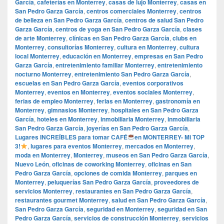
García
,
cafeterías en Monterrey
,
casas de lujo Monterrey
,
casas en
San Pedro Garza García
,
centros comerciales Monterrey
,
centros
de belleza en San Pedro Garza García
,
centros de salud San Pedro
Garza García
,
centros de yoga en San Pedro Garza García
,
clases
de arte Monterrey
,
clínicas en San Pedro Garza García
,
clubs en
Monterrey
,
consultorías Monterrey
,
cultura en Monterrey
,
cultura
local Monterrey
,
educación en Monterrey
,
empresas en San Pedro
Garza García
,
entretenimiento familiar Monterrey
,
entretenimiento
nocturno Monterrey
,
entretenimiento San Pedro Garza García
,
escuelas en San Pedro Garza García
,
eventos corporativos
Monterrey
,
eventos en Monterrey
,
eventos sociales Monterrey
,
ferias de empleo Monterrey
,
ferias en Monterrey
,
gastronomía en
Monterrey
,
gimnasios Monterrey
,
hospitales en San Pedro Garza
García
,
hoteles en Monterrey
,
inmobiliaria Monterrey
,
inmobiliaria
San Pedro Garza García
,
joyerías en San Pedro Garza García
,
Lugares INCREÍBLES para tomar CAFÉ
en MONTERREY- Mi TOP
3!
,
lugares para eventos Monterrey
,
mercados en Monterrey
,
moda en Monterrey
,
Monterrey
,
museos en San Pedro Garza García
,
Nuevo León
,
oficinas de coworking Monterrey
,
oficinas en San
Pedro Garza García
,
opciones de comida Monterrey
,
parques en
Monterrey
,
peluquerías San Pedro Garza García
,
proveedores de
servicios Monterrey
,
restaurantes en San Pedro Garza García
,
restaurantes gourmet Monterrey
,
salud en San Pedro Garza García
,
San Pedro Garza García
,
seguridad en Monterrey
,
seguridad en San
Pedro Garza García
,
servicios de construcción Monterrey
,
servicios