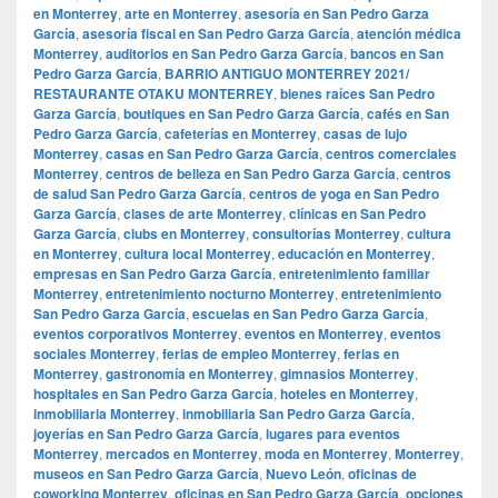
en Monterrey
,
arte en Monterrey
,
asesoría en San Pedro Garza
García
,
asesoría fiscal en San Pedro Garza García
,
atención médica
Monterrey
,
auditorios en San Pedro Garza García
,
bancos en San
Pedro Garza García
,
BARRIO ANTIGUO MONTERREY 2021/
RESTAURANTE OTAKU MONTERREY
,
bienes raíces San Pedro
Garza García
,
boutiques en San Pedro Garza García
,
cafés en San
Pedro Garza García
,
cafeterías en Monterrey
,
casas de lujo
Monterrey
,
casas en San Pedro Garza García
,
centros comerciales
Monterrey
,
centros de belleza en San Pedro Garza García
,
centros
de salud San Pedro Garza García
,
centros de yoga en San Pedro
Garza García
,
clases de arte Monterrey
,
clínicas en San Pedro
Garza García
,
clubs en Monterrey
,
consultorías Monterrey
,
cultura
en Monterrey
,
cultura local Monterrey
,
educación en Monterrey
,
empresas en San Pedro Garza García
,
entretenimiento familiar
Monterrey
,
entretenimiento nocturno Monterrey
,
entretenimiento
San Pedro Garza García
,
escuelas en San Pedro Garza García
,
eventos corporativos Monterrey
,
eventos en Monterrey
,
eventos
sociales Monterrey
,
ferias de empleo Monterrey
,
ferias en
Monterrey
,
gastronomía en Monterrey
,
gimnasios Monterrey
,
hospitales en San Pedro Garza García
,
hoteles en Monterrey
,
inmobiliaria Monterrey
,
inmobiliaria San Pedro Garza García
,
joyerías en San Pedro Garza García
,
lugares para eventos
Monterrey
,
mercados en Monterrey
,
moda en Monterrey
,
Monterrey
,
museos en San Pedro Garza García
,
Nuevo León
,
oficinas de
coworking Monterrey
,
oficinas en San Pedro Garza García
,
opciones