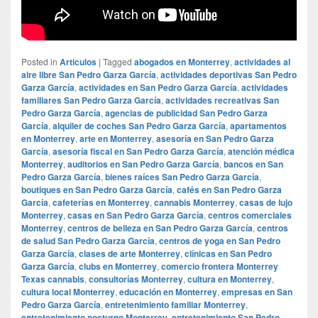
Posted in
Articulos
|
Tagged
abogados en Monterrey
,
actividades al
aire libre San Pedro Garza García
,
actividades deportivas San Pedro
Garza García
,
actividades en San Pedro Garza García
,
actividades
familiares San Pedro Garza García
,
actividades recreativas San
Pedro Garza García
,
agencias de publicidad San Pedro Garza
García
,
alquiler de coches San Pedro Garza García
,
apartamentos
en Monterrey
,
arte en Monterrey
,
asesoría en San Pedro Garza
García
,
asesoría fiscal en San Pedro Garza García
,
atención médica
Monterrey
,
auditorios en San Pedro Garza García
,
bancos en San
Pedro Garza García
,
bienes raíces San Pedro Garza García
,
boutiques en San Pedro Garza García
,
cafés en San Pedro Garza
García
,
cafeterías en Monterrey
,
cannabis Monterrey
,
casas de lujo
Monterrey
,
casas en San Pedro Garza García
,
centros comerciales
Monterrey
,
centros de belleza en San Pedro Garza García
,
centros
de salud San Pedro Garza García
,
centros de yoga en San Pedro
Garza García
,
clases de arte Monterrey
,
clínicas en San Pedro
Garza García
,
clubs en Monterrey
,
comercio frontera Monterrey
Texas cannabis
,
consultorías Monterrey
,
cultura en Monterrey
,
cultura local Monterrey
,
educación en Monterrey
,
empresas en San
Pedro Garza García
,
entretenimiento familiar Monterrey
,
entretenimiento nocturno Monterrey
,
entretenimiento San Pedro