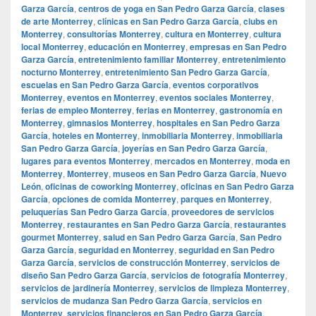
Garza García
,
centros de yoga en San Pedro Garza García
,
clases
de arte Monterrey
,
clínicas en San Pedro Garza García
,
clubs en
Monterrey
,
consultorías Monterrey
,
cultura en Monterrey
,
cultura
local Monterrey
,
educación en Monterrey
,
empresas en San Pedro
Garza García
,
entretenimiento familiar Monterrey
,
entretenimiento
nocturno Monterrey
,
entretenimiento San Pedro Garza García
,
escuelas en San Pedro Garza García
,
eventos corporativos
Monterrey
,
eventos en Monterrey
,
eventos sociales Monterrey
,
ferias de empleo Monterrey
,
ferias en Monterrey
,
gastronomía en
Monterrey
,
gimnasios Monterrey
,
hospitales en San Pedro Garza
García
,
hoteles en Monterrey
,
inmobiliaria Monterrey
,
inmobiliaria
San Pedro Garza García
,
joyerías en San Pedro Garza García
,
lugares para eventos Monterrey
,
mercados en Monterrey
,
moda en
Monterrey
,
Monterrey
,
museos en San Pedro Garza García
,
Nuevo
León
,
oficinas de coworking Monterrey
,
oficinas en San Pedro Garza
García
,
opciones de comida Monterrey
,
parques en Monterrey
,
peluquerías San Pedro Garza García
,
proveedores de servicios
Monterrey
,
restaurantes en San Pedro Garza García
,
restaurantes
gourmet Monterrey
,
salud en San Pedro Garza García
,
San Pedro
Garza García
,
seguridad en Monterrey
,
seguridad en San Pedro
Garza García
,
servicios de construcción Monterrey
,
servicios de
diseño San Pedro Garza García
,
servicios de fotografía Monterrey
,
servicios de jardinería Monterrey
,
servicios de limpieza Monterrey
,
servicios de mudanza San Pedro Garza García
,
servicios en
Monterrey
,
servicios financieros en San Pedro Garza García
,