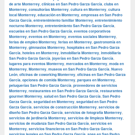
de arte Monterrey
,
clínicas en San Pedro Garza García
,
clubs en
Monterrey
,
consultorías Monterrey
,
cultura en Monterrey
,
cultura
local Monterrey
,
educación en Monterrey
,
empresas en San Pedro
Garza García
,
entretenimiento familiar Monterrey
,
entretenimiento
nocturno Monterrey
,
entretenimiento San Pedro Garza García
,
escuelas en San Pedro Garza García
,
eventos corporativos
Monterrey
,
eventos en Monterrey
,
eventos sociales Monterrey
,
ferias de empleo Monterrey
,
ferias en Monterrey
,
gastronomía en
Monterrey
,
gimnasios Monterrey
,
hospitales en San Pedro Garza
García
,
hoteles en Monterrey
,
inmobiliaria Monterrey
,
inmobiliaria
San Pedro Garza García
,
joyerías en San Pedro Garza García
,
lugares para eventos Monterrey
,
mercados en Monterrey
,
moda en
Monterrey
,
Monterrey
,
museos en San Pedro Garza García
,
Nuevo
León
,
oficinas de coworking Monterrey
,
oficinas en San Pedro Garza
García
,
opciones de comida Monterrey
,
parques en Monterrey
,
peluquerías San Pedro Garza García
,
proveedores de servicios
Monterrey
,
restaurantes en San Pedro Garza García
,
restaurantes
gourmet Monterrey
,
salud en San Pedro Garza García
,
San Pedro
Garza García
,
seguridad en Monterrey
,
seguridad en San Pedro
Garza García
,
servicios de construcción Monterrey
,
servicios de
diseño San Pedro Garza García
,
servicios de fotografía Monterrey
,
servicios de jardinería Monterrey
,
servicios de limpieza Monterrey
,
servicios de mudanza San Pedro Garza García
,
servicios en
Monterrey
,
servicios financieros en San Pedro Garza García
,
servicios legales en San Pedro Garza García
,
spas en San Pedro