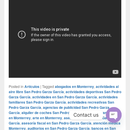
Posted in
Articulos
|
Tagged
abogados en Monterrey
,
actividades al
aire libre San Pedro Garza García
,
actividades deportivas San Pedro
Garza García
,
actividades en San Pedro Garza García
,
actividades
familiares San Pedro Garza García
,
actividades recreativas San
Pedro Garza García
,
agencias de publicidad San Pedro Garza
García
,
alquiler de coches San Pedro Garza García
,
apartamentos
Contact us
en Monterrey
,
arte en Monterrey
,
asesoría en San Pedro Garza
García
,
asesoría fiscal en San Pedro Garza García
,
atención médica
Open
Monterrey
,
auditorios en San Pedro Garza García
,
bancos en San