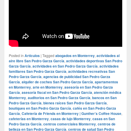
Posted in
Articulos
|
Tagged
abogados en Monterrey
,
actividades al
aire libre San Pedro Garza García
,
actividades deportivas San Pedro
Garza García
,
actividades en San Pedro Garza García
,
actividades
familiares San Pedro Garza García
,
actividades recreativas San
Pedro Garza García
,
agencias de publicidad San Pedro Garza
García
,
alquiler de coches San Pedro Garza García
,
apartamentos
en Monterrey
,
arte en Monterrey
,
asesoría en San Pedro Garza
García
,
asesoría fiscal en San Pedro Garza García
,
atención médica
Monterrey
,
auditorios en San Pedro Garza García
,
bancos en San
Pedro Garza García
,
bienes raíces San Pedro Garza García
,
boutiques en San Pedro Garza García
,
cafés en San Pedro Garza
García
,
Cafetería de Friends en Monterrey | Gunther’s Coffee House
,
cafeterías en Monterrey
,
casas de lujo Monterrey
,
casas en San
Pedro Garza García
,
centros comerciales Monterrey
,
centros de
belleza en San Pedro Garza García
,
centros de salud San Pedro