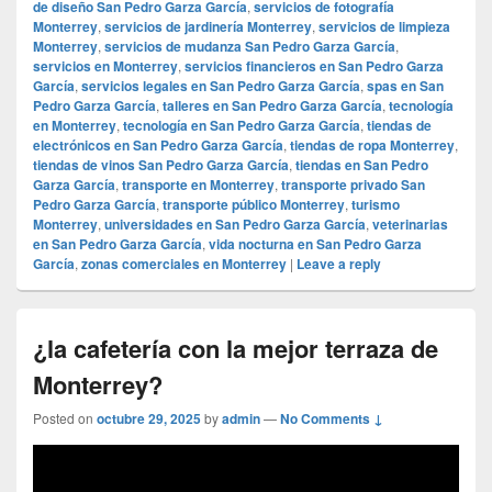
de diseño San Pedro Garza García
,
servicios de fotografía
Monterrey
,
servicios de jardinería Monterrey
,
servicios de limpieza
Monterrey
,
servicios de mudanza San Pedro Garza García
,
servicios en Monterrey
,
servicios financieros en San Pedro Garza
García
,
servicios legales en San Pedro Garza García
,
spas en San
Pedro Garza García
,
talleres en San Pedro Garza García
,
tecnología
en Monterrey
,
tecnología en San Pedro Garza García
,
tiendas de
electrónicos en San Pedro Garza García
,
tiendas de ropa Monterrey
,
tiendas de vinos San Pedro Garza García
,
tiendas en San Pedro
Garza García
,
transporte en Monterrey
,
transporte privado San
Pedro Garza García
,
transporte público Monterrey
,
turismo
Monterrey
,
universidades en San Pedro Garza García
,
veterinarias
en San Pedro Garza García
,
vida nocturna en San Pedro Garza
García
,
zonas comerciales en Monterrey
|
Leave a reply
¿la cafetería con la mejor terraza de
Monterrey?
Posted on
octubre 29, 2025
by
admin
—
No Comments ↓