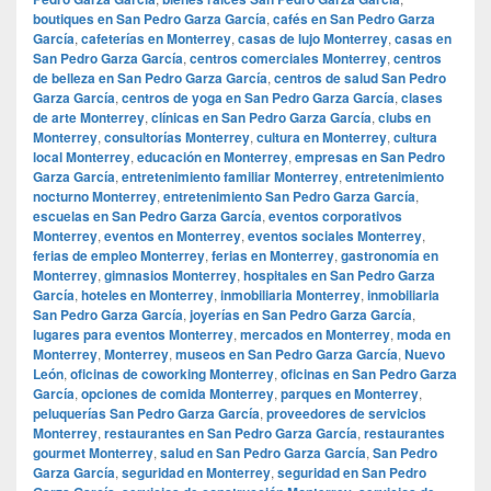
boutiques en San Pedro Garza García
,
cafés en San Pedro Garza
García
,
cafeterías en Monterrey
,
casas de lujo Monterrey
,
casas en
San Pedro Garza García
,
centros comerciales Monterrey
,
centros
de belleza en San Pedro Garza García
,
centros de salud San Pedro
Garza García
,
centros de yoga en San Pedro Garza García
,
clases
de arte Monterrey
,
clínicas en San Pedro Garza García
,
clubs en
Monterrey
,
consultorías Monterrey
,
cultura en Monterrey
,
cultura
local Monterrey
,
educación en Monterrey
,
empresas en San Pedro
Garza García
,
entretenimiento familiar Monterrey
,
entretenimiento
nocturno Monterrey
,
entretenimiento San Pedro Garza García
,
escuelas en San Pedro Garza García
,
eventos corporativos
Monterrey
,
eventos en Monterrey
,
eventos sociales Monterrey
,
ferias de empleo Monterrey
,
ferias en Monterrey
,
gastronomía en
Monterrey
,
gimnasios Monterrey
,
hospitales en San Pedro Garza
García
,
hoteles en Monterrey
,
inmobiliaria Monterrey
,
inmobiliaria
San Pedro Garza García
,
joyerías en San Pedro Garza García
,
lugares para eventos Monterrey
,
mercados en Monterrey
,
moda en
Monterrey
,
Monterrey
,
museos en San Pedro Garza García
,
Nuevo
León
,
oficinas de coworking Monterrey
,
oficinas en San Pedro Garza
García
,
opciones de comida Monterrey
,
parques en Monterrey
,
peluquerías San Pedro Garza García
,
proveedores de servicios
Monterrey
,
restaurantes en San Pedro Garza García
,
restaurantes
gourmet Monterrey
,
salud en San Pedro Garza García
,
San Pedro
Garza García
,
seguridad en Monterrey
,
seguridad en San Pedro