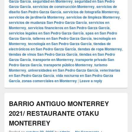
Garza García
,
seguridad en Monterrey
,
seguridad en San Pedro
Garza García
,
servicios de construcción Monterrey
,
servicios de
diseño San Pedro Garza García
,
servicios de fotografía Monterrey
,
servicios de jardinería Monterrey
,
servicios de limpieza Monterrey
,
servicios de mudanza San Pedro Garza García
,
servicios en
Monterrey
,
servicios financieros en San Pedro Garza García
,
servicios legales en San Pedro Garza García
,
spas en San Pedro
Garza García
,
talleres en San Pedro Garza García
,
tecnología en
Monterrey
,
tecnología en San Pedro Garza García
,
tiendas de
electrónicos en San Pedro Garza García
,
tiendas de ropa Monterrey
,
tiendas de vinos San Pedro Garza García
,
tiendas en San Pedro
Garza García
,
transporte en Monterrey
,
transporte privado San
Pedro Garza García
,
transporte público Monterrey
,
turismo
Monterrey
,
universidades en San Pedro Garza García
,
veterinarias
en San Pedro Garza García
,
vida nocturna en San Pedro Garza
García
,
zonas comerciales en Monterrey
|
Leave a reply
BARRIO ANTIGUO MONTERREY
2021/ RESTAURANTE OTAKU
MONTERREY
Posted on
octubre 29, 2025
by
admin
—
No Comments ↓