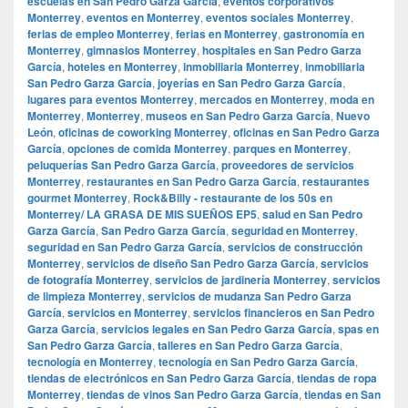
escuelas en San Pedro Garza García
,
eventos corporativos
Monterrey
,
eventos en Monterrey
,
eventos sociales Monterrey
,
ferias de empleo Monterrey
,
ferias en Monterrey
,
gastronomía en
Monterrey
,
gimnasios Monterrey
,
hospitales en San Pedro Garza
García
,
hoteles en Monterrey
,
inmobiliaria Monterrey
,
inmobiliaria
San Pedro Garza García
,
joyerías en San Pedro Garza García
,
lugares para eventos Monterrey
,
mercados en Monterrey
,
moda en
Monterrey
,
Monterrey
,
museos en San Pedro Garza García
,
Nuevo
León
,
oficinas de coworking Monterrey
,
oficinas en San Pedro Garza
García
,
opciones de comida Monterrey
,
parques en Monterrey
,
peluquerías San Pedro Garza García
,
proveedores de servicios
Monterrey
,
restaurantes en San Pedro Garza García
,
restaurantes
gourmet Monterrey
,
Rock&Billy - restaurante de los 50s en
Monterrey/ LA GRASA DE MIS SUEÑOS EP5
,
salud en San Pedro
Garza García
,
San Pedro Garza García
,
seguridad en Monterrey
,
seguridad en San Pedro Garza García
,
servicios de construcción
Monterrey
,
servicios de diseño San Pedro Garza García
,
servicios
de fotografía Monterrey
,
servicios de jardinería Monterrey
,
servicios
de limpieza Monterrey
,
servicios de mudanza San Pedro Garza
García
,
servicios en Monterrey
,
servicios financieros en San Pedro
Garza García
,
servicios legales en San Pedro Garza García
,
spas en
San Pedro Garza García
,
talleres en San Pedro Garza García
,
tecnología en Monterrey
,
tecnología en San Pedro Garza García
,
tiendas de electrónicos en San Pedro Garza García
,
tiendas de ropa
Monterrey
,
tiendas de vinos San Pedro Garza García
,
tiendas en San