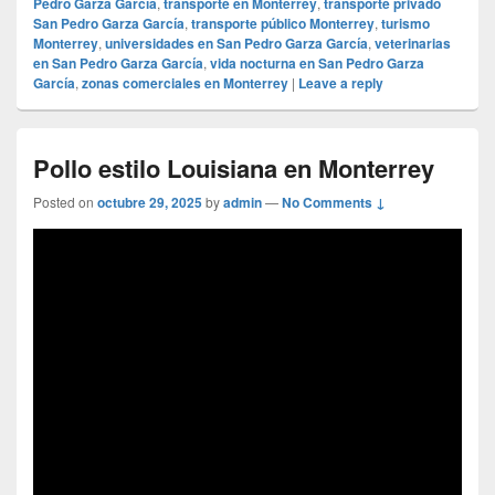
Pedro Garza García
,
transporte en Monterrey
,
transporte privado
San Pedro Garza García
,
transporte público Monterrey
,
turismo
Monterrey
,
universidades en San Pedro Garza García
,
veterinarias
en San Pedro Garza García
,
vida nocturna en San Pedro Garza
García
,
zonas comerciales en Monterrey
|
Leave a reply
Pollo estilo Louisiana en Monterrey
Posted on
octubre 29, 2025
by
admin
—
No Comments ↓