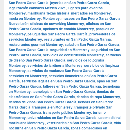
San Pedro Garza García
,
joyerías en San Pedro Garza García
,
legalización cannabis México 2021
,
lugares para eventos
Monterrey
,
marihuana Texas historia
,
mercados en Monterrey
,
moda en Monterrey
,
Monterrey
,
museos en San Pedro Garza García
,
Nuevo León
,
oficinas de coworking Monterrey
,
oficinas en San
Pedro Garza García
,
opciones de comida Monterrey
,
parques en
Monterrey
,
peluquerías San Pedro Garza García
,
proveedores de
servicios Monterrey
,
restaurantes en San Pedro Garza García
,
restaurantes gourmet Monterrey
,
salud en San Pedro Garza García
,
San Pedro Garza García
,
seguridad en Monterrey
,
seguridad en San
Pedro Garza García
,
servicios de construcción Monterrey
,
servicios
de diseño San Pedro Garza García
,
servicios de fotografía
Monterrey
,
servicios de jardinería Monterrey
,
servicios de limpieza
Monterrey
,
servicios de mudanza San Pedro Garza García
,
servicios en Monterrey
,
servicios financieros en San Pedro Garza
García
,
servicios legales en San Pedro Garza García
,
spas en San
Pedro Garza García
,
talleres en San Pedro Garza García
,
tecnología
en Monterrey
,
tecnología en San Pedro Garza García
,
tiendas de
electrónicos en San Pedro Garza García
,
tiendas de ropa Monterrey
,
tiendas de vinos San Pedro Garza García
,
tiendas en San Pedro
Garza García
,
transporte en Monterrey
,
transporte privado San
Pedro Garza García
,
transporte público Monterrey
,
turismo
Monterrey
,
universidades en San Pedro Garza García
,
uso medicinal
marihuana Monterrey.
,
veterinarias en San Pedro Garza García
,
vida
nocturna en San Pedro Garza García
,
zonas comerciales en