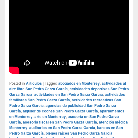
Posted in
Articulos
|
Tagged
abogados en Monterrey
,
actividades al
aire libre San Pedro Garza García
,
actividades deportivas San Pedro
Garza García
,
actividades en San Pedro Garza García
,
actividades
familiares San Pedro Garza García
,
actividades recreativas San
Pedro Garza García
,
agencias de publicidad San Pedro Garza
García
,
alquiler de coches San Pedro Garza García
,
apartamentos
en Monterrey
,
arte en Monterrey
,
asesoría en San Pedro Garza
García
,
asesoría fiscal en San Pedro Garza García
,
atención médica
Monterrey
,
auditorios en San Pedro Garza García
,
bancos en San
Pedro Garza García
,
bienes raíces San Pedro Garza García
,