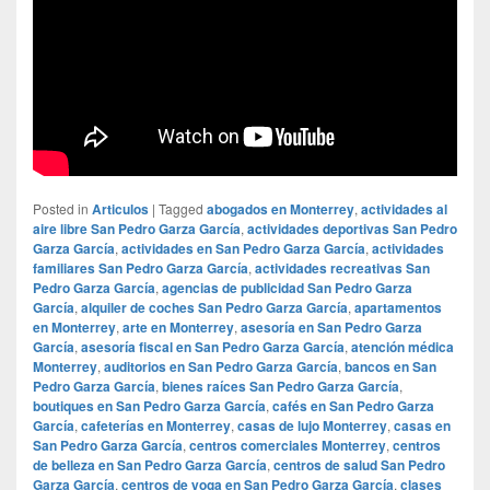
Posted in
Articulos
|
Tagged
abogados en Monterrey
,
actividades al
aire libre San Pedro Garza García
,
actividades deportivas San Pedro
Garza García
,
actividades en San Pedro Garza García
,
actividades
familiares San Pedro Garza García
,
actividades recreativas San
Pedro Garza García
,
agencias de publicidad San Pedro Garza
García
,
alquiler de coches San Pedro Garza García
,
apartamentos
en Monterrey
,
arte en Monterrey
,
asesoría en San Pedro Garza
García
,
asesoría fiscal en San Pedro Garza García
,
atención médica
Monterrey
,
auditorios en San Pedro Garza García
,
bancos en San
Pedro Garza García
,
bienes raíces San Pedro Garza García
,
boutiques en San Pedro Garza García
,
cafés en San Pedro Garza
García
,
cafeterías en Monterrey
,
casas de lujo Monterrey
,
casas en
San Pedro Garza García
,
centros comerciales Monterrey
,
centros
de belleza en San Pedro Garza García
,
centros de salud San Pedro
Garza García
,
centros de yoga en San Pedro Garza García
,
clases