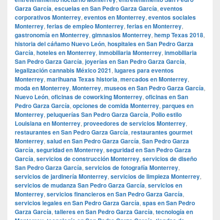
Garza García
,
escuelas en San Pedro Garza García
,
eventos
corporativos Monterrey
,
eventos en Monterrey
,
eventos sociales
Monterrey
,
ferias de empleo Monterrey
,
ferias en Monterrey
,
gastronomía en Monterrey
,
gimnasios Monterrey
,
hemp Texas 2018
,
historia del cáñamo Nuevo León
,
hospitales en San Pedro Garza
García
,
hoteles en Monterrey
,
inmobiliaria Monterrey
,
inmobiliaria
San Pedro Garza García
,
joyerías en San Pedro Garza García
,
legalización cannabis México 2021
,
lugares para eventos
Monterrey
,
marihuana Texas historia
,
mercados en Monterrey
,
moda en Monterrey
,
Monterrey
,
museos en San Pedro Garza García
,
Nuevo León
,
oficinas de coworking Monterrey
,
oficinas en San
Pedro Garza García
,
opciones de comida Monterrey
,
parques en
Monterrey
,
peluquerías San Pedro Garza García
,
Pollo estilo
Louisiana en Monterrey
,
proveedores de servicios Monterrey
,
restaurantes en San Pedro Garza García
,
restaurantes gourmet
Monterrey
,
salud en San Pedro Garza García
,
San Pedro Garza
García
,
seguridad en Monterrey
,
seguridad en San Pedro Garza
García
,
servicios de construcción Monterrey
,
servicios de diseño
San Pedro Garza García
,
servicios de fotografía Monterrey
,
servicios de jardinería Monterrey
,
servicios de limpieza Monterrey
,
servicios de mudanza San Pedro Garza García
,
servicios en
Monterrey
,
servicios financieros en San Pedro Garza García
,
servicios legales en San Pedro Garza García
,
spas en San Pedro
Garza García
,
talleres en San Pedro Garza García
,
tecnología en