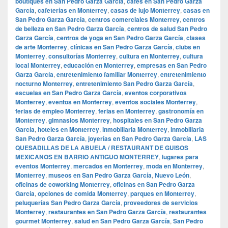
boutiques en San Pedro Garza García
,
cafés en San Pedro Garza
García
,
cafeterías en Monterrey
,
casas de lujo Monterrey
,
casas en
San Pedro Garza García
,
centros comerciales Monterrey
,
centros
de belleza en San Pedro Garza García
,
centros de salud San Pedro
Garza García
,
centros de yoga en San Pedro Garza García
,
clases
de arte Monterrey
,
clínicas en San Pedro Garza García
,
clubs en
Monterrey
,
consultorías Monterrey
,
cultura en Monterrey
,
cultura
local Monterrey
,
educación en Monterrey
,
empresas en San Pedro
Garza García
,
entretenimiento familiar Monterrey
,
entretenimiento
nocturno Monterrey
,
entretenimiento San Pedro Garza García
,
escuelas en San Pedro Garza García
,
eventos corporativos
Monterrey
,
eventos en Monterrey
,
eventos sociales Monterrey
,
ferias de empleo Monterrey
,
ferias en Monterrey
,
gastronomía en
Monterrey
,
gimnasios Monterrey
,
hospitales en San Pedro Garza
García
,
hoteles en Monterrey
,
inmobiliaria Monterrey
,
inmobiliaria
San Pedro Garza García
,
joyerías en San Pedro Garza García
,
LAS
QUESADILLAS DE LA ABUELA / RESTAURANT DE GUISOS
MEXICANOS EN BARRIO ANTIGUO MONTERREY
,
lugares para
eventos Monterrey
,
mercados en Monterrey
,
moda en Monterrey
,
Monterrey
,
museos en San Pedro Garza García
,
Nuevo León
,
oficinas de coworking Monterrey
,
oficinas en San Pedro Garza
García
,
opciones de comida Monterrey
,
parques en Monterrey
,
peluquerías San Pedro Garza García
,
proveedores de servicios
Monterrey
,
restaurantes en San Pedro Garza García
,
restaurantes
gourmet Monterrey
,
salud en San Pedro Garza García
,
San Pedro