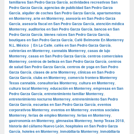
familiares San Pedro Garza García
,
actividades recreativas San
Pedro Garza García
,
agencias de publicidad San Pedro Garza
García
,
alquiler de coches San Pedro Garza García
,
apartamentos
en Monterrey
,
arte en Monterrey
,
asesoría en San Pedro Garza
García
,
asesoría fiscal en San Pedro Garza García
,
atención médica
Monterrey
,
auditorios en San Pedro Garza García
,
bancos en San
Pedro Garza García
,
bienes raíces San Pedro Garza García
,
boutiques en San Pedro Garza García
,
Café Belmonte En Monterrey
N.L. México ｜En La Calle
,
cafés en San Pedro Garza García
,
cafeterías en Monterrey
,
cannabis Monterrey
,
casas de lujo
Monterrey
,
casas en San Pedro Garza García
,
centros comerciales
Monterrey
,
centros de belleza en San Pedro Garza García
,
centros
de salud San Pedro Garza García
,
centros de yoga en San Pedro
Garza García
,
clases de arte Monterrey
,
clínicas en San Pedro
Garza García
,
clubs en Monterrey
,
comercio frontera Monterrey
Texas cannabis
,
consultorías Monterrey
,
cultura en Monterrey
,
cultura local Monterrey
,
educación en Monterrey
,
empresas en San
Pedro Garza García
,
entretenimiento familiar Monterrey
,
entretenimiento nocturno Monterrey
,
entretenimiento San Pedro
Garza García
,
escuelas en San Pedro Garza García
,
eventos
corporativos Monterrey
,
eventos en Monterrey
,
eventos sociales
Monterrey
,
ferias de empleo Monterrey
,
ferias en Monterrey
,
gastronomía en Monterrey
,
gimnasios Monterrey
,
hemp Texas 2018
,
historia del cáñamo Nuevo León
,
hospitales en San Pedro Garza
García
,
hoteles en Monterrey
,
inmobiliaria Monterrey
,
inmobiliaria