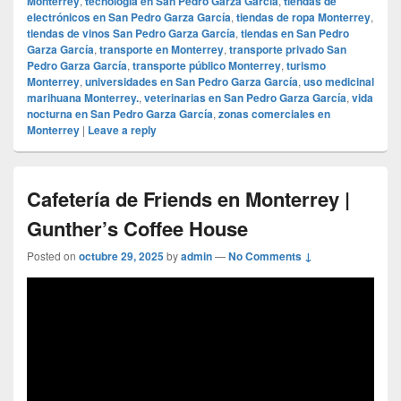
Monterrey
,
tecnología en San Pedro Garza García
,
tiendas de
electrónicos en San Pedro Garza García
,
tiendas de ropa Monterrey
,
tiendas de vinos San Pedro Garza García
,
tiendas en San Pedro
Garza García
,
transporte en Monterrey
,
transporte privado San
Pedro Garza García
,
transporte público Monterrey
,
turismo
Monterrey
,
universidades en San Pedro Garza García
,
uso medicinal
marihuana Monterrey.
,
veterinarias en San Pedro Garza García
,
vida
nocturna en San Pedro Garza García
,
zonas comerciales en
Monterrey
|
Leave a reply
Cafetería de Friends en Monterrey |
Gunther’s Coffee House
Posted on
octubre 29, 2025
by
admin
—
No Comments ↓