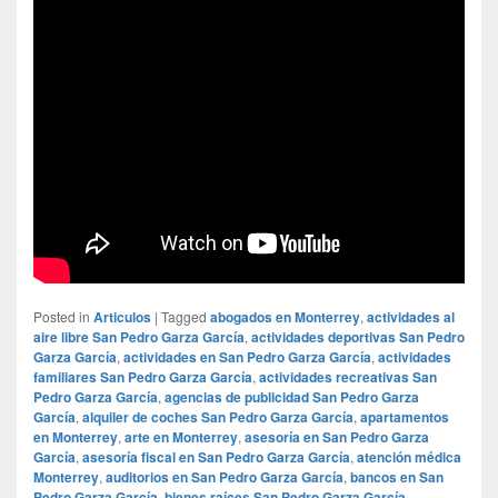
Posted in
Articulos
|
Tagged
abogados en Monterrey
,
actividades al
aire libre San Pedro Garza García
,
actividades deportivas San Pedro
Garza García
,
actividades en San Pedro Garza García
,
actividades
familiares San Pedro Garza García
,
actividades recreativas San
Pedro Garza García
,
agencias de publicidad San Pedro Garza
García
,
alquiler de coches San Pedro Garza García
,
apartamentos
en Monterrey
,
arte en Monterrey
,
asesoría en San Pedro Garza
García
,
asesoría fiscal en San Pedro Garza García
,
atención médica
Monterrey
,
auditorios en San Pedro Garza García
,
bancos en San
Pedro Garza García
,
bienes raíces San Pedro Garza García
,