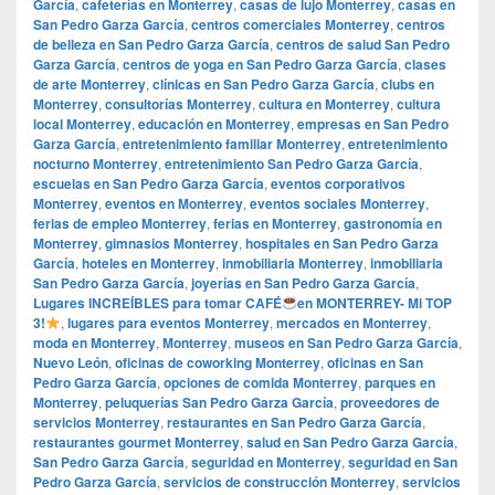
García
,
cafeterías en Monterrey
,
casas de lujo Monterrey
,
casas en
San Pedro Garza García
,
centros comerciales Monterrey
,
centros
de belleza en San Pedro Garza García
,
centros de salud San Pedro
Garza García
,
centros de yoga en San Pedro Garza García
,
clases
de arte Monterrey
,
clínicas en San Pedro Garza García
,
clubs en
Monterrey
,
consultorías Monterrey
,
cultura en Monterrey
,
cultura
local Monterrey
,
educación en Monterrey
,
empresas en San Pedro
Garza García
,
entretenimiento familiar Monterrey
,
entretenimiento
nocturno Monterrey
,
entretenimiento San Pedro Garza García
,
escuelas en San Pedro Garza García
,
eventos corporativos
Monterrey
,
eventos en Monterrey
,
eventos sociales Monterrey
,
ferias de empleo Monterrey
,
ferias en Monterrey
,
gastronomía en
Monterrey
,
gimnasios Monterrey
,
hospitales en San Pedro Garza
García
,
hoteles en Monterrey
,
inmobiliaria Monterrey
,
inmobiliaria
San Pedro Garza García
,
joyerías en San Pedro Garza García
,
Lugares INCREÍBLES para tomar CAFÉ
en MONTERREY- Mi TOP
3!
,
lugares para eventos Monterrey
,
mercados en Monterrey
,
moda en Monterrey
,
Monterrey
,
museos en San Pedro Garza García
,
Nuevo León
,
oficinas de coworking Monterrey
,
oficinas en San
Pedro Garza García
,
opciones de comida Monterrey
,
parques en
Monterrey
,
peluquerías San Pedro Garza García
,
proveedores de
servicios Monterrey
,
restaurantes en San Pedro Garza García
,
restaurantes gourmet Monterrey
,
salud en San Pedro Garza García
,
San Pedro Garza García
,
seguridad en Monterrey
,
seguridad en San
Pedro Garza García
,
servicios de construcción Monterrey
,
servicios