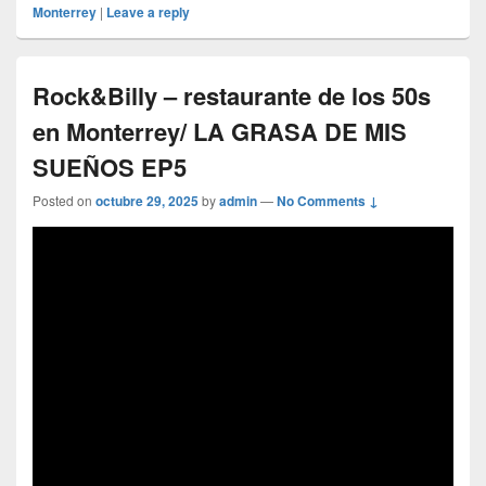
Monterrey
|
Leave a reply
Rock&Billy – restaurante de los 50s
en Monterrey/ LA GRASA DE MIS
SUEÑOS EP5
Posted on
octubre 29, 2025
by
admin
—
No Comments ↓