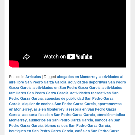
Posted in
Articulos
|
Tagged
abogados en Monterrey
,
actividades al
aire libre San Pedro Garza García
,
actividades deportivas San Pedro
Garza García
,
actividades en San Pedro Garza García
,
actividades
familiares San Pedro Garza García
,
actividades recreativas San
Pedro Garza García
,
agencias de publicidad San Pedro Garza
García
,
alquiler de coches San Pedro Garza García
,
apartamentos
en Monterrey
,
arte en Monterrey
,
asesoría en San Pedro Garza
García
,
asesoría fiscal en San Pedro Garza García
,
atención médica
Monterrey
,
auditorios en San Pedro Garza García
,
bancos en San
Pedro Garza García
,
bienes raíces San Pedro Garza García
,
boutiques en San Pedro Garza García
,
cafés en San Pedro Garza