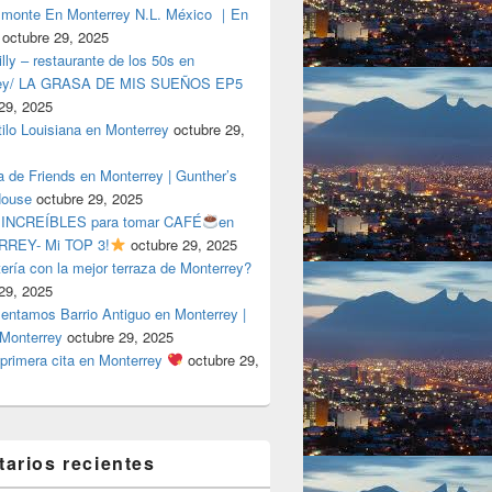
lmonte En Monterrey N.L. México ｜En
octubre 29, 2025
ly – restaurante de los 50s en
rey/ LA GRASA DE MIS SUEÑOS EP5
29, 2025
tilo Louisiana en Monterrey
octubre 29,
a de Friends en Monterrey | Gunther’s
House
octubre 29, 2025
 INCREÍBLES para tomar CAFÉ
en
REY- Mi TOP 3!
octubre 29, 2025
tería con la mejor terraza de Monterrey?
29, 2025
entamos Barrio Antiguo en Monterrey |
 Monterrey
octubre 29, 2025
primera cita en Monterrey
octubre 29,
arios recientes