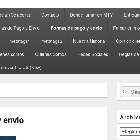
cial (Colabora)
Contacto
Donde fumar en MTY
Entrega
as de Pago y Envio
Formas de pago y envio
Fumar en mo
metatags1
metatags2
Nuestra Historia
Opinion clie
ienes somos
Quienes Somos
Redes Sociales
Reglas de
all over the US (New)
Primary
Search
Sear
Sidebar
for:
Widget
Area
Archiv
 envio
Archivos