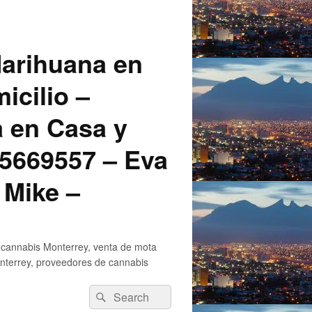
arihuana en
icilio –
a en Casa y
5669557 – Eva
 Mike –
 cannabis Monterrey, venta de mota
nterrey, proveedores de cannabis
Search
Search
for: