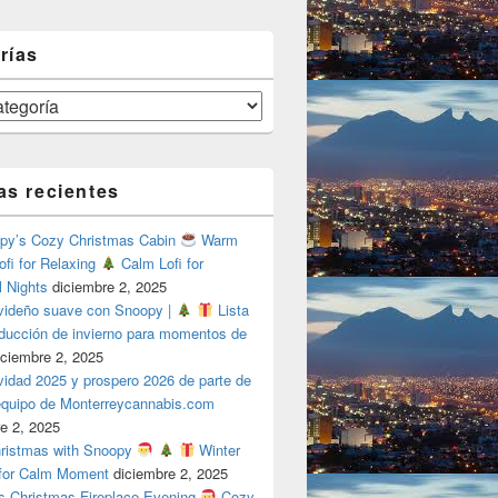
rías
as recientes
y’s Cozy Christmas Cabin
Warm
ofi for Relaxing
Calm Lofi for
l Nights
diciembre 2, 2025
videño suave con Snoopy |
Lista
oducción de invierno para momentos de
iciembre 2, 2025
vidad 2025 y prospero 2026 de parte de
 equipo de Monterreycannabis.com
e 2, 2025
ristmas with Snoopy
Winter
 for Calm Moment
diciembre 2, 2025
s Christmas Fireplace Evening
Cozy