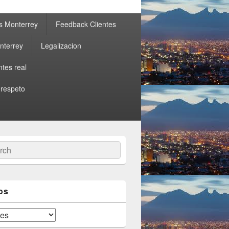
s Monterrey
Feedback Clientes
nterrey
Legalizacion
ntes real
 respeto
ch
os