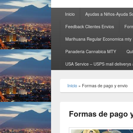
Primary
Inicio
Ayudas a Niños-Ayuda So
menu
Feedback Clientes Envios
Form
Marihuana Regular Economica mty
Panaderia Cannabica MTY
Qu
USA Service – USPS mail deliverys 
Inicio
»
Formas de pago y envio
Formas de pago y