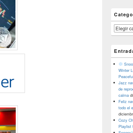
Catego
Categorías
Entrad
Snoop
Winter L
Peacefu
Jazz na
de repr
calma
d
Feliz na
todo el
diciembr
Cozy Ch
Playlist
Snoopy’