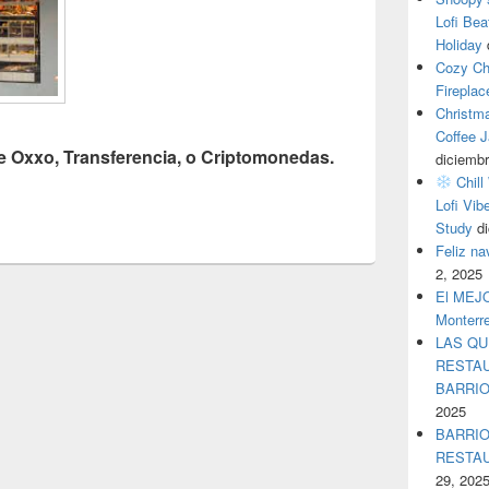
Lofi Bea
Holiday
Cozy Ch
Fireplac
Christm
Coffee J
e Oxxo, Transferencia, o Criptomonedas.
diciembr
Chill
Lofi Vib
Study
d
Feliz n
2, 2025
El MEJOR
Monterr
LAS QU
RESTAU
BARRI
2025
BARRIO
RESTA
29, 202