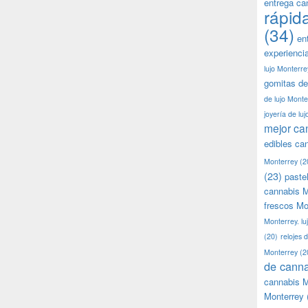
entrega ca
rápid
(34)
en
experienci
lujo Monterre
gomitas de
de lujo Monte
joyería de lu
mejor ca
edibles ca
Monterrey
(2
(23)
paste
cannabis M
frescos Mo
Monterrey. lu
(20)
relojes 
Monterrey
(2
de canna
cannabis M
Monterrey