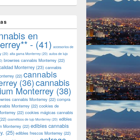
tas
nnabis en
errey** -
(41)
accesorios de
y
(20)
alta gama Monterrey
(20)
autos de lujo
brownies cannabis Monterrey
(22)
0)
calidad Monterrey
(23)
cannabis
cannabis
onterrey
(22)
cannabis
errey
(36)
ium Monterrey
(38)
wnies cannabis Monterrey
(22)
compra
nnabis Monterrey
(22)
cookies de
onterrey
(22)
cookies mágicas cannabis
(22)
edibles
cosméticos de lujo Monterrey
(20)
edibles cannabis
n Monterrey
(22)
y.
(25)
edibles frescos Monterrey
(22)
entrega