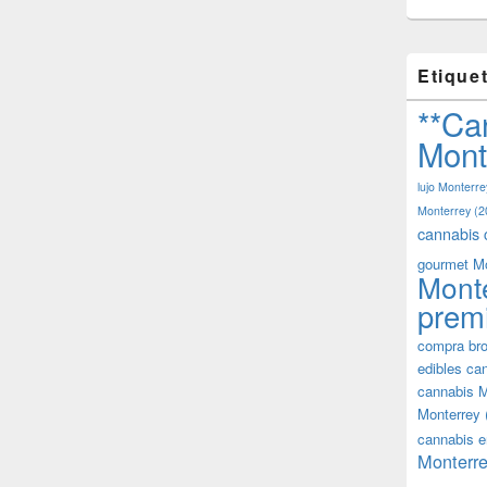
Etique
**Ca
Mont
lujo Monterre
Monterrey
(2
cannabis 
gourmet M
Mont
prem
compra bro
edibles ca
cannabis M
Monterrey
cannabis e
Monterre