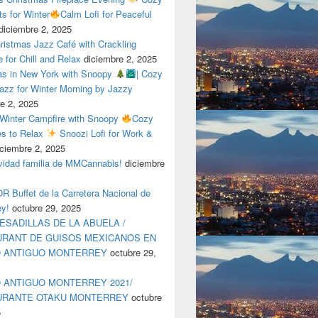
ts for Winter
Calm Lofi for Peaceful
diciembre 2, 2025
ristmas Jazz Café with Crackling
e for Chill and Relax
diciembre 2, 2025
as in New York with Snoopy
| Cozy
azz for Winter Morning by Jazzy
e 2, 2025
 Winter Campfire with Snoopy
Cozy
es to Relax
Snoozi Lofi for Work &
iciembre 2, 2025
avidad familia de MMCannabis!
diciembre
 Buffet de la Carretera Nacional de
ey!
octubre 29, 2025
ESADILLAS DE LA ABUELA /
RANT DE GUISOS MEXICANOS EN
O ANTIGUO MONTERREY
octubre 29,
 ANTIGUO MONTERREY 2021/
URANTE OTAKU MONTERREY
octubre
5