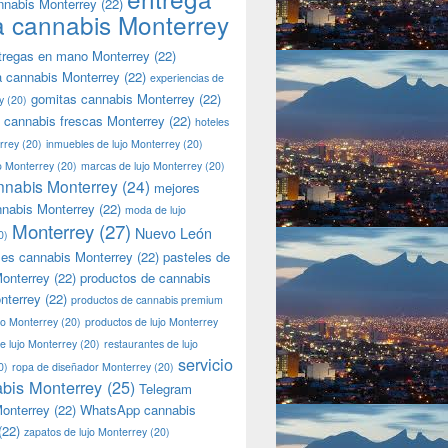
nnabis Monterrey
(22)
a cannabis Monterrey
tregas en mano Monterrey
(22)
a cannabis Monterrey
(22)
experiencias de
gomitas cannabis Monterrey
(22)
y
(20)
 cannabis frescas Monterrey
(22)
hoteles
rrey
(20)
inmuebles de lujo Monterrey
(20)
jo Monterrey
(20)
marcas de lujo Monterrey
(20)
nnabis Monterrey
(24)
mejores
nnabis Monterrey
(22)
moda de lujo
Monterrey
(27)
Nuevo León
0)
les cannabis Monterrey
(22)
pasteles de
onterrey
(22)
productos de cannabis
nterrey
(22)
productos de cannabis premium
jo Monterrey
(20)
productos de lujo Monterrey
de lujo Monterrey
(20)
restaurantes de lujo
servicio
0)
ropa de diseñador Monterrey
(20)
bis Monterrey
(25)
Telegram
onterrey
(22)
WhatsApp cannabis
(22)
zapatos de lujo Monterrey
(20)