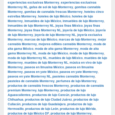
experiencias exclusivas Monterrey
,
experiencias exclusivas
Monterrey NL
,
gafas de sol de lujo Monterrey
,
gomitas cannabis
Monterrey
,
gomitas de cannabis frescas Monterrey
,
hoteles cinco
estrellas Monterrey
,
hoteles de lujo México
,
hoteles de lujo
Monterrey
,
inmuebles de lujo México
,
inmuebles de lujo Monterrey
,
inmuebles de lujo Monterrey NL
,
joyas finas México
,
joyas finas
Monterrey
,
joyas finas Monterrey NL
,
joyería de lujo México
,
joyería
de lujo Monterrey
,
joyería de lujo Monterrey NL
,
joyería exclusiva
Monterrey
,
marcas de lujo México
,
marcas de lujo Monterrey
,
mejor
cannabis Monterrey
,
mejores edibles cannabis Monterrey
,
moda de
alta gama México
,
moda de alta gama Monterrey
,
moda de alta
gama Monterrey NL
,
moda de lujo México
,
moda de lujo Monterrey
,
moda de lujo Monterrey NL
,
muebles de lujo México
,
muebles de lujo
Monterrey
,
muebles de lujo Monterrey NL
,
música en vivo de lujo
Monterrey
,
paseos en limusina México
,
paseos en limusina
Monterrey
,
paseos en yate México
,
paseos en yate Monterrey
,
paseos en yate Monterrey NL
,
pasteles cannabis Monterrey
,
pasteles de cannabis Monterrey
,
perfumes de lujo Monterrey
,
productos de cannabis frescos Monterrey
,
productos de cannabis
premium Monterrey. lujo Monterrey
,
productos de lujo
Aguascalientes
,
productos de lujo Cancún
,
productos de lujo
Chihuahua
,
productos de lujo Ciudad Juárez
,
productos de lujo
Culiacán
,
productos de lujo Guadalajara
,
productos de lujo
Hermosillo
,
productos de lujo León
,
productos de lujo Mérida
,
productos de lujo México DF
,
productos de lujo Monterrey
,