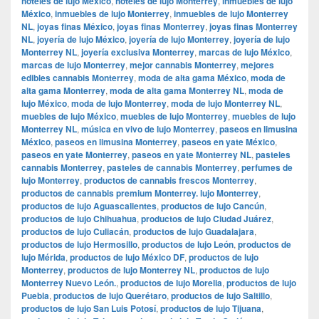
hoteles de lujo México
,
hoteles de lujo Monterrey
,
inmuebles de lujo
México
,
inmuebles de lujo Monterrey
,
inmuebles de lujo Monterrey
NL
,
joyas finas México
,
joyas finas Monterrey
,
joyas finas Monterrey
NL
,
joyería de lujo México
,
joyería de lujo Monterrey
,
joyería de lujo
Monterrey NL
,
joyería exclusiva Monterrey
,
marcas de lujo México
,
marcas de lujo Monterrey
,
mejor cannabis Monterrey
,
mejores
edibles cannabis Monterrey
,
moda de alta gama México
,
moda de
alta gama Monterrey
,
moda de alta gama Monterrey NL
,
moda de
lujo México
,
moda de lujo Monterrey
,
moda de lujo Monterrey NL
,
muebles de lujo México
,
muebles de lujo Monterrey
,
muebles de lujo
Monterrey NL
,
música en vivo de lujo Monterrey
,
paseos en limusina
México
,
paseos en limusina Monterrey
,
paseos en yate México
,
paseos en yate Monterrey
,
paseos en yate Monterrey NL
,
pasteles
cannabis Monterrey
,
pasteles de cannabis Monterrey
,
perfumes de
lujo Monterrey
,
productos de cannabis frescos Monterrey
,
productos de cannabis premium Monterrey. lujo Monterrey
,
productos de lujo Aguascalientes
,
productos de lujo Cancún
,
productos de lujo Chihuahua
,
productos de lujo Ciudad Juárez
,
productos de lujo Culiacán
,
productos de lujo Guadalajara
,
productos de lujo Hermosillo
,
productos de lujo León
,
productos de
lujo Mérida
,
productos de lujo México DF
,
productos de lujo
Monterrey
,
productos de lujo Monterrey NL
,
productos de lujo
Monterrey Nuevo León.
,
productos de lujo Morelia
,
productos de lujo
Puebla
,
productos de lujo Querétaro
,
productos de lujo Saltillo
,
productos de lujo San Luis Potosí
,
productos de lujo Tijuana
,