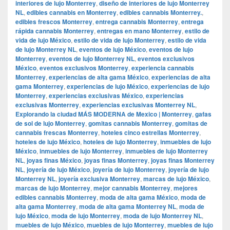
interiores de lujo Monterrey
,
diseño de interiores de lujo Monterrey
NL
,
edibles cannabis en Monterrey
,
edibles cannabis Monterrey.
,
edibles frescos Monterrey
,
entrega cannabis Monterrey
,
entrega
rápida cannabis Monterrey
,
entregas en mano Monterrey
,
estilo de
vida de lujo México
,
estilo de vida de lujo Monterrey
,
estilo de vida
de lujo Monterrey NL
,
eventos de lujo México
,
eventos de lujo
Monterrey
,
eventos de lujo Monterrey NL
,
eventos exclusivos
México
,
eventos exclusivos Monterrey
,
experiencia cannabis
Monterrey
,
experiencias de alta gama México
,
experiencias de alta
gama Monterrey
,
experiencias de lujo México
,
experiencias de lujo
Monterrey
,
experiencias exclusivas México
,
experiencias
exclusivas Monterrey
,
experiencias exclusivas Monterrey NL
,
Explorando la ciudad MÁS MODERNA de Mexico | Monterrey
,
gafas
de sol de lujo Monterrey
,
gomitas cannabis Monterrey
,
gomitas de
cannabis frescas Monterrey
,
hoteles cinco estrellas Monterrey
,
hoteles de lujo México
,
hoteles de lujo Monterrey
,
inmuebles de lujo
México
,
inmuebles de lujo Monterrey
,
inmuebles de lujo Monterrey
NL
,
joyas finas México
,
joyas finas Monterrey
,
joyas finas Monterrey
NL
,
joyería de lujo México
,
joyería de lujo Monterrey
,
joyería de lujo
Monterrey NL
,
joyería exclusiva Monterrey
,
marcas de lujo México
,
marcas de lujo Monterrey
,
mejor cannabis Monterrey
,
mejores
edibles cannabis Monterrey
,
moda de alta gama México
,
moda de
alta gama Monterrey
,
moda de alta gama Monterrey NL
,
moda de
lujo México
,
moda de lujo Monterrey
,
moda de lujo Monterrey NL
,
muebles de lujo México
,
muebles de lujo Monterrey
,
muebles de lujo