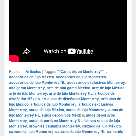
Posted in
Articulos
|
Tagged
**Cannabis en Monterrey** -
,
accesorios de lujo México
,
accesorios de lujo Monterrey
,
accesorios de lujo Monterrey NL
,
accesorios exclusivos Monterrey
,
alta gama Monterrey
,
arte de alta gama México
,
arte de lujo México
,
arte de lujo Monterrey
,
arte de lujo Monterrey NL
,
artículos de
diseñador México
,
artículos de diseñador Monterrey
,
artículos de
lujo México
,
artículos de lujo Monterrey
,
artículos exclusivos
Monterrey
,
autos de lujo México
,
autos de lujo Monterrey
,
autos de
lujo Monterrey NL
,
autos deportivos México
,
autos deportivos
Monterrey
,
autos deportivos Monterrey NL
,
bienes raíces de lujo
Monterrey
,
brownies cannabis Monterrey
,
calzado de lujo México
,
calzado de lujo Monterrey
,
calzado de lujo Monterrey NL
,
cannabis