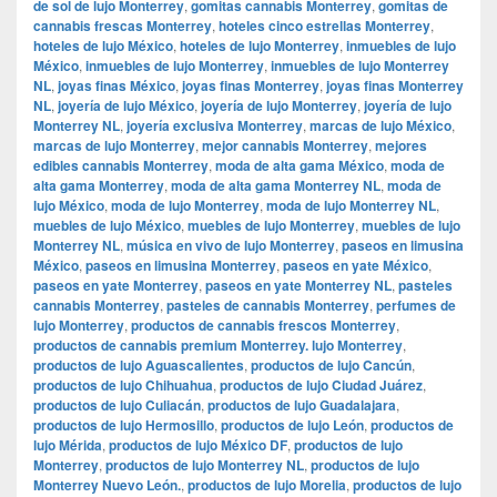
de sol de lujo Monterrey
,
gomitas cannabis Monterrey
,
gomitas de
cannabis frescas Monterrey
,
hoteles cinco estrellas Monterrey
,
hoteles de lujo México
,
hoteles de lujo Monterrey
,
inmuebles de lujo
México
,
inmuebles de lujo Monterrey
,
inmuebles de lujo Monterrey
NL
,
joyas finas México
,
joyas finas Monterrey
,
joyas finas Monterrey
NL
,
joyería de lujo México
,
joyería de lujo Monterrey
,
joyería de lujo
Monterrey NL
,
joyería exclusiva Monterrey
,
marcas de lujo México
,
marcas de lujo Monterrey
,
mejor cannabis Monterrey
,
mejores
edibles cannabis Monterrey
,
moda de alta gama México
,
moda de
alta gama Monterrey
,
moda de alta gama Monterrey NL
,
moda de
lujo México
,
moda de lujo Monterrey
,
moda de lujo Monterrey NL
,
muebles de lujo México
,
muebles de lujo Monterrey
,
muebles de lujo
Monterrey NL
,
música en vivo de lujo Monterrey
,
paseos en limusina
México
,
paseos en limusina Monterrey
,
paseos en yate México
,
paseos en yate Monterrey
,
paseos en yate Monterrey NL
,
pasteles
cannabis Monterrey
,
pasteles de cannabis Monterrey
,
perfumes de
lujo Monterrey
,
productos de cannabis frescos Monterrey
,
productos de cannabis premium Monterrey. lujo Monterrey
,
productos de lujo Aguascalientes
,
productos de lujo Cancún
,
productos de lujo Chihuahua
,
productos de lujo Ciudad Juárez
,
productos de lujo Culiacán
,
productos de lujo Guadalajara
,
productos de lujo Hermosillo
,
productos de lujo León
,
productos de
lujo Mérida
,
productos de lujo México DF
,
productos de lujo
Monterrey
,
productos de lujo Monterrey NL
,
productos de lujo
Monterrey Nuevo León.
,
productos de lujo Morelia
,
productos de lujo