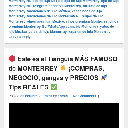
Monterrey NL
,
spa de lujo México
,
spa de lujo Monterrey
,
spa de lujo
Monterrey NL
,
Telegram cannabis Monterrey
,
turismo de lujo
Monterrey
,
vacaciones de lujo México
,
vacaciones de lujo
Monterrey
,
vacaciones de lujo Monterrey NL
,
viajes de lujo
Monterrey
,
vinos premium México
,
vinos premium Monterrey
,
vinos
premium Monterrey NL
,
WhatsApp cannabis Monterrey
,
yates de
lujo México
,
yates de lujo Monterrey
,
zapatos de lujo Monterrey
|
Leave a reply
Este es el Tianguis MÁS FAMOSO
de MONTERREY
¡COMPRAS,
NEGOCIO, gangas y PRECIOS
Tips REALES
Posted on
octubre 29, 2025
by
admin
—
No Comments ↓