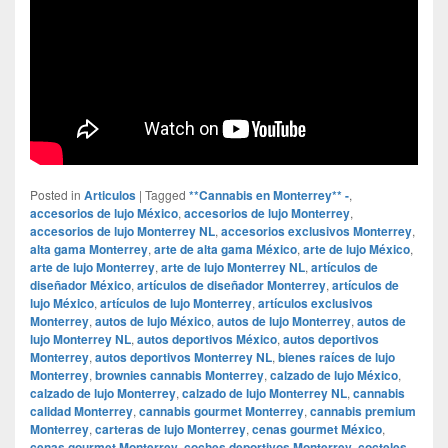
Posted in
Articulos
|
Tagged
**Cannabis en Monterrey** -
,
accesorios de lujo México
,
accesorios de lujo Monterrey
,
accesorios de lujo Monterrey NL
,
accesorios exclusivos Monterrey
,
alta gama Monterrey
,
arte de alta gama México
,
arte de lujo México
,
arte de lujo Monterrey
,
arte de lujo Monterrey NL
,
artículos de
diseñador México
,
artículos de diseñador Monterrey
,
artículos de
lujo México
,
artículos de lujo Monterrey
,
artículos exclusivos
Monterrey
,
autos de lujo México
,
autos de lujo Monterrey
,
autos de
lujo Monterrey NL
,
autos deportivos México
,
autos deportivos
Monterrey
,
autos deportivos Monterrey NL
,
bienes raíces de lujo
Monterrey
,
brownies cannabis Monterrey
,
calzado de lujo México
,
calzado de lujo Monterrey
,
calzado de lujo Monterrey NL
,
cannabis
calidad Monterrey
,
cannabis gourmet Monterrey
,
cannabis premium
Monterrey
,
carteras de lujo Monterrey
,
cenas gourmet México
,
cenas gourmet Monterrey
,
coches deportivos Monterrey
,
cocteles