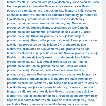
Monterrey NL
,
música en vivo de lujo Monterrey
,
paseos en limusina
México
,
paseos en limusina Monterrey
,
paseos en yate México
,
paseos en yate Monterrey
,
paseos en yate Monterrey NL
,
pasteles
cannabis Monterrey
,
pasteles de cannabis Monterrey
,
perfumes de
lujo Monterrey
,
productos de cannabis frescos Monterrey
,
productos de cannabis premium Monterrey. lujo Monterrey
,
productos de lujo Aguascalientes
,
productos de lujo Cancún
,
productos de lujo Chihuahua
,
productos de lujo Ciudad Juárez
,
productos de lujo Culiacán
,
productos de lujo Guadalajara
,
productos de lujo Hermosillo
,
productos de lujo León
,
productos de
lujo Mérida
,
productos de lujo México DF
,
productos de lujo
Monterrey
,
productos de lujo Monterrey NL
,
productos de lujo
Monterrey Nuevo León.
,
productos de lujo Morelia
,
productos de lujo
Puebla
,
productos de lujo Querétaro
,
productos de lujo Saltillo
,
productos de lujo San Luis Potosí
,
productos de lujo Tijuana
,
productos de lujo Toluca
,
productos de lujo Tuxtla Gutiérrez
,
productos de lujo Veracruz
,
productos exclusivos México
,
productos exclusivos Monterrey
,
productos exclusivos Monterrey
NL
,
productos premium México
,
productos premium Monterrey
,
productos premium Monterrey NL
,
relojes de lujo México
,
relojes de
lujo Monterrey
,
relojes exclusivos Monterrey
,
relojes exclusivos
Monterrey NL
,
restaurantes de lujo México
,
restaurantes de lujo
Monterrey
,
ropa de diseñador México
,
ropa de diseñador Monterrey
,
ropa de diseñador Monterrey NL
,
ropa de marca Monterrey
,
ropa
exclusiva México
,
ropa exclusiva Monterrey
,
ropa exclusiva