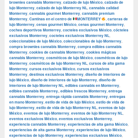
brownies cannabis Monterrey
,
calzado de lujo México
,
calzado de
lujo Monterrey
,
calzado de lujo Monterrey NL
,
cannabis calidad
Monterrey
,
cannabis gourmet Monterrey
,
cannabis premium
Monterrey
,
Cantinas en el centro de
MONTERREY
,
carteras de
lujo Monterrey
,
cenas gourmet México
,
cenas gourmet Monterrey
,
coches deportivos Monterrey
,
cocteles exclusivos México
,
cócteles
exclusivos Monterrey
,
cocteles exclusivos Monterrey NL
,
coleccionables de lujo México
,
coleccionables de lujo Monterrey
,
compra brownies cannabis Monterrey
,
compra edibles cannabis
Monterrey
,
cookies de cannabis Monterrey
,
cookies mágicas
cannabis Monterrey
,
cosméticos de lujo México
,
cosméticos de lujo
Monterrey
,
cosméticos de lujo Monterrey NL
,
cursos de alta gama
Monterrey
,
cursos exclusivos México
,
cursos exclusivos
Monterrey
,
destinos exclusivos Monterrey
,
diseño de interiores de
lujo México
,
diseño de interiores de lujo Monterrey
,
diseño de
interiores de lujo Monterrey NL
,
edibles cannabis en Monterrey
,
edibles cannabis Monterrey.
,
edibles frescos Monterrey
,
entrega
cannabis Monterrey
,
entrega rápida cannabis Monterrey
,
entregas
en mano Monterrey
,
estilo de vida de lujo México
,
estilo de vida de
lujo Monterrey
,
estilo de vida de lujo Monterrey NL
,
eventos de lujo
México
,
eventos de lujo Monterrey
,
eventos de lujo Monterrey NL
,
eventos exclusivos México
,
eventos exclusivos Monterrey
,
experiencia cannabis Monterrey
,
experiencias de alta gama México
,
experiencias de alta gama Monterrey
,
experiencias de lujo México
,
experiencias de lujo Monterrey
,
experiencias exclusivas México
,