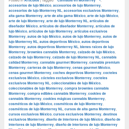
accesorios de lujo México
,
accesorios de lujo Monterrey
,
accesorios de lujo Monterrey NL
,
accesorios exclusivos Monterrey
,
alta gama Monterrey
,
arte de alta gama México
,
arte de lujo México
,
arte de lujo Monterrey
,
arte de lujo Monterrey NL
,
artículos de
diseñador México
,
artículos de diseñador Monterrey
,
artículos de
lujo México
,
artículos de lujo Monterrey
,
artículos exclusivos
Monterrey
,
autos de lujo México
,
autos de lujo Monterrey
,
autos de
lujo Monterrey NL
,
autos deportivos México
,
autos deportivos
Monterrey
,
autos deportivos Monterrey NL
,
bienes raíces de lujo
Monterrey
,
brownies cannabis Monterrey
,
calzado de lujo México
,
calzado de lujo Monterrey
,
calzado de lujo Monterrey NL
,
cannabis
calidad Monterrey
,
cannabis gourmet Monterrey
,
cannabis premium
Monterrey
,
carteras de lujo Monterrey
,
cenas gourmet México
,
cenas gourmet Monterrey
,
coches deportivos Monterrey
,
cocteles
exclusivos México
,
cócteles exclusivos Monterrey
,
cocteles
exclusivos Monterrey NL
,
coleccionables de lujo México
,
coleccionables de lujo Monterrey
,
compra brownies cannabis
Monterrey
,
compra edibles cannabis Monterrey
,
cookies de
cannabis Monterrey
,
cookies mágicas cannabis Monterrey
,
cosméticos de lujo México
,
cosméticos de lujo Monterrey
,
cosméticos de lujo Monterrey NL
,
cursos de alta gama Monterrey
,
cursos exclusivos México
,
cursos exclusivos Monterrey
,
destinos
exclusivos Monterrey
,
diseño de interiores de lujo México
,
diseño de
interiores de lujo Monterrey
,
diseño de interiores de lujo Monterrey