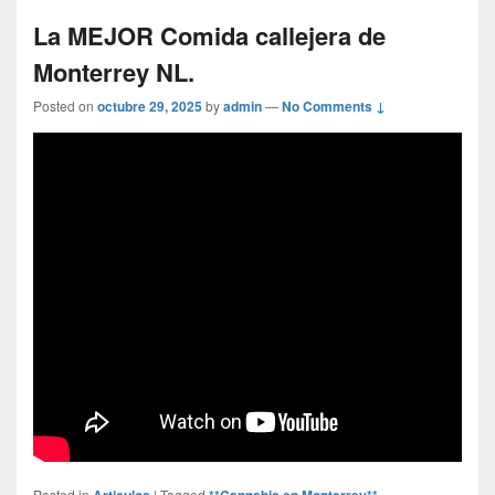
La MEJOR Comida callejera de
Monterrey NL.
Posted on
octubre 29, 2025
by
admin
—
No Comments ↓
Posted in
Articulos
|
Tagged
**Cannabis en Monterrey** -
,