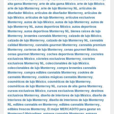
alta gama Monterrey
,
arte de alta gama México
,
arte de lujo México
,
arte de lujo Monterrey
,
arte de lujo Monterrey NL
,
artículos de
diseñador México
,
artículos de diseñador Monterrey
,
artículos de
lujo México
,
artículos de lujo Monterrey
,
artículos exclusivos
Monterrey
,
autos de lujo México
,
autos de lujo Monterrey
,
autos de
lujo Monterrey NL
,
autos deportivos México
,
autos deportivos
Monterrey
,
autos deportivos Monterrey NL
,
bienes raíces de lujo
Monterrey
,
brownies cannabis Monterrey
,
calzado de lujo México
,
calzado de lujo Monterrey
,
calzado de lujo Monterrey NL
,
cannabis
calidad Monterrey
,
cannabis gourmet Monterrey
,
cannabis premium
Monterrey
,
carteras de lujo Monterrey
,
cenas gourmet México
,
cenas gourmet Monterrey
,
coches deportivos Monterrey
,
cocteles
exclusivos México
,
cócteles exclusivos Monterrey
,
cocteles
exclusivos Monterrey NL
,
coleccionables de lujo México
,
coleccionables de lujo Monterrey
,
compra brownies cannabis
Monterrey
,
compra edibles cannabis Monterrey
,
cookies de
cannabis Monterrey
,
cookies mágicas cannabis Monterrey
,
cosméticos de lujo México
,
cosméticos de lujo Monterrey
,
cosméticos de lujo Monterrey NL
,
cursos de alta gama Monterrey
,
cursos exclusivos México
,
cursos exclusivos Monterrey
,
destinos
exclusivos Monterrey
,
diseño de interiores de lujo México
,
diseño de
interiores de lujo Monterrey
,
diseño de interiores de lujo Monterrey
NL
,
edibles cannabis en Monterrey
,
edibles cannabis Monterrey.
,
edibles frescos Monterrey
,
El mejor MERCADITO para gastar en
Monterrey? Malvadines
,
entrega cannabis Monterrey
,
entrega