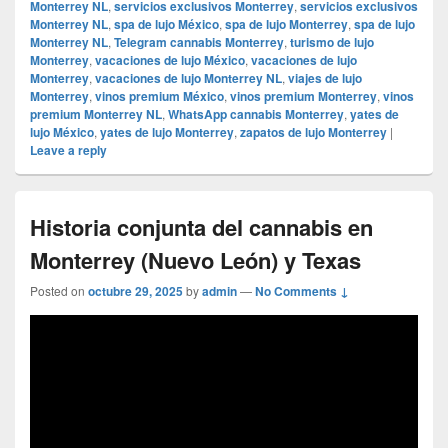
Monterrey NL
,
servicios exclusivos Monterrey
,
servicios exclusivos
Monterrey NL
,
spa de lujo México
,
spa de lujo Monterrey
,
spa de lujo
Monterrey NL
,
Telegram cannabis Monterrey
,
turismo de lujo
Monterrey
,
vacaciones de lujo México
,
vacaciones de lujo
Monterrey
,
vacaciones de lujo Monterrey NL
,
viajes de lujo
Monterrey
,
vinos premium México
,
vinos premium Monterrey
,
vinos
premium Monterrey NL
,
WhatsApp cannabis Monterrey
,
yates de
lujo México
,
yates de lujo Monterrey
,
zapatos de lujo Monterrey
|
Leave a reply
Historia conjunta del cannabis en
Monterrey (Nuevo León) y Texas
Posted on
octubre 29, 2025
by
admin
—
No Comments ↓