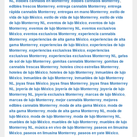
NL
,
edibles cannabis en Monterrey
,
edibles cannabis Monterrey.
,
edibles frescos Monterrey
,
entrega cannabis Monterrey
,
entrega
rápida cannabis Monterrey
,
entregas en mano Monterrey
,
estilo de
vida de lujo México
,
estilo de vida de lujo Monterrey
,
estilo de vida
de lujo Monterrey NL
,
eventos de lujo México
,
eventos de lujo
Monterrey
,
eventos de lujo Monterrey NL
,
eventos exclusivos
México
,
eventos exclusivos Monterrey
,
experiencia cannabis
Monterrey
,
experiencias de alta gama México
,
experiencias de alta
gama Monterrey
,
experiencias de lujo México
,
experiencias de lujo
Monterrey
,
experiencias exclusivas México
,
experiencias
exclusivas Monterrey
,
experiencias exclusivas Monterrey NL
,
gafas
de sol de lujo Monterrey
,
gomitas cannabis Monterrey
,
gomitas de
cannabis frescas Monterrey
,
hoteles cinco estrellas Monterrey
,
hoteles de lujo México
,
hoteles de lujo Monterrey
,
inmuebles de lujo
México
,
inmuebles de lujo Monterrey
,
inmuebles de lujo Monterrey
NL
,
joyas finas México
,
joyas finas Monterrey
,
joyas finas Monterrey
NL
,
joyería de lujo México
,
joyería de lujo Monterrey
,
joyería de lujo
Monterrey NL
,
joyería exclusiva Monterrey
,
marcas de lujo México
,
marcas de lujo Monterrey
,
mejor cannabis Monterrey
,
mejores
edibles cannabis Monterrey
,
moda de alta gama México
,
moda de
alta gama Monterrey
,
moda de alta gama Monterrey NL
,
moda de
lujo México
,
moda de lujo Monterrey
,
moda de lujo Monterrey NL
,
muebles de lujo México
,
muebles de lujo Monterrey
,
muebles de lujo
Monterrey NL
,
música en vivo de lujo Monterrey
,
paseos en limusina
México
,
paseos en limusina Monterrey
,
paseos en yate México
,