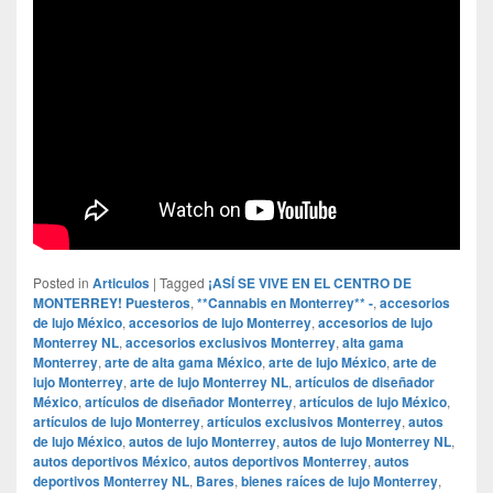
Posted in
Articulos
|
Tagged
¡ASÍ SE VIVE EN EL CENTRO DE
MONTERREY! Puesteros
,
**Cannabis en Monterrey** -
,
accesorios
de lujo México
,
accesorios de lujo Monterrey
,
accesorios de lujo
Monterrey NL
,
accesorios exclusivos Monterrey
,
alta gama
Monterrey
,
arte de alta gama México
,
arte de lujo México
,
arte de
lujo Monterrey
,
arte de lujo Monterrey NL
,
artículos de diseñador
México
,
artículos de diseñador Monterrey
,
artículos de lujo México
,
artículos de lujo Monterrey
,
artículos exclusivos Monterrey
,
autos
de lujo México
,
autos de lujo Monterrey
,
autos de lujo Monterrey NL
,
autos deportivos México
,
autos deportivos Monterrey
,
autos
deportivos Monterrey NL
,
Bares
,
bienes raíces de lujo Monterrey
,