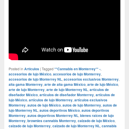
Posted in
Articulos
|
Tagged
**Cannabis en Monterrey** -
,
accesorios de lujo México
,
accesorios de lujo Monterrey
,
accesorios de lujo Monterrey NL
,
accesorios exclusivos Monterrey
,
alta gama Monterrey
,
arte de alta gama México
,
arte de lujo México
,
arte de lujo Monterrey
,
arte de lujo Monterrey NL
,
artículos de
diseñador México
,
artículos de diseñador Monterrey
,
artículos de
lujo México
,
artículos de lujo Monterrey
,
artículos exclusivos
Monterrey
,
autos de lujo México
,
autos de lujo Monterrey
,
autos de
lujo Monterrey NL
,
autos deportivos México
,
autos deportivos
Monterrey
,
autos deportivos Monterrey NL
,
bienes raíces de lujo
Monterrey
,
brownies cannabis Monterrey
,
calzado de lujo México
,
calzado de lujo Monterrey
,
calzado de lujo Monterrey NL
,
cannabis