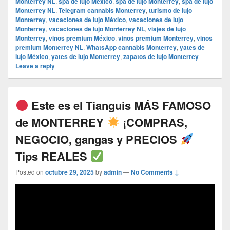
Monterrey NL
,
spa de lujo México
,
spa de lujo Monterrey
,
spa de lujo
Monterrey NL
,
Telegram cannabis Monterrey
,
turismo de lujo
Monterrey
,
vacaciones de lujo México
,
vacaciones de lujo
Monterrey
,
vacaciones de lujo Monterrey NL
,
viajes de lujo
Monterrey
,
vinos premium México
,
vinos premium Monterrey
,
vinos
premium Monterrey NL
,
WhatsApp cannabis Monterrey
,
yates de
lujo México
,
yates de lujo Monterrey
,
zapatos de lujo Monterrey
|
Leave a reply
Este es el Tianguis MÁS FAMOSO
de MONTERREY
¡COMPRAS,
NEGOCIO, gangas y PRECIOS
Tips REALES
Posted on
octubre 29, 2025
by
admin
—
No Comments ↓