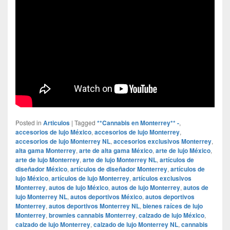
Posted in
Articulos
|
Tagged
**Cannabis en Monterrey** -
,
accesorios de lujo México
,
accesorios de lujo Monterrey
,
accesorios de lujo Monterrey NL
,
accesorios exclusivos Monterrey
,
alta gama Monterrey
,
arte de alta gama México
,
arte de lujo México
,
arte de lujo Monterrey
,
arte de lujo Monterrey NL
,
artículos de
diseñador México
,
artículos de diseñador Monterrey
,
artículos de
lujo México
,
artículos de lujo Monterrey
,
artículos exclusivos
Monterrey
,
autos de lujo México
,
autos de lujo Monterrey
,
autos de
lujo Monterrey NL
,
autos deportivos México
,
autos deportivos
Monterrey
,
autos deportivos Monterrey NL
,
bienes raíces de lujo
Monterrey
,
brownies cannabis Monterrey
,
calzado de lujo México
,
calzado de lujo Monterrey
,
calzado de lujo Monterrey NL
,
cannabis