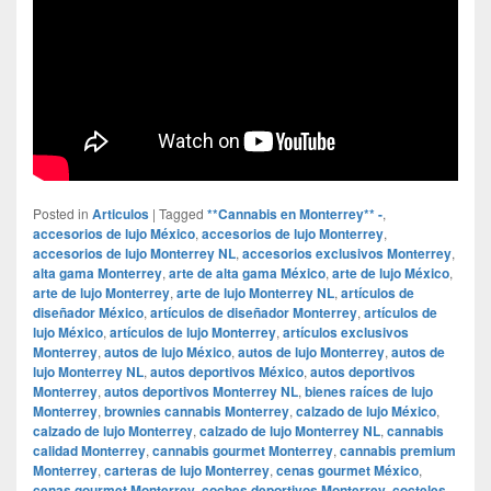
Posted in
Articulos
|
Tagged
**Cannabis en Monterrey** -
,
accesorios de lujo México
,
accesorios de lujo Monterrey
,
accesorios de lujo Monterrey NL
,
accesorios exclusivos Monterrey
,
alta gama Monterrey
,
arte de alta gama México
,
arte de lujo México
,
arte de lujo Monterrey
,
arte de lujo Monterrey NL
,
artículos de
diseñador México
,
artículos de diseñador Monterrey
,
artículos de
lujo México
,
artículos de lujo Monterrey
,
artículos exclusivos
Monterrey
,
autos de lujo México
,
autos de lujo Monterrey
,
autos de
lujo Monterrey NL
,
autos deportivos México
,
autos deportivos
Monterrey
,
autos deportivos Monterrey NL
,
bienes raíces de lujo
Monterrey
,
brownies cannabis Monterrey
,
calzado de lujo México
,
calzado de lujo Monterrey
,
calzado de lujo Monterrey NL
,
cannabis
calidad Monterrey
,
cannabis gourmet Monterrey
,
cannabis premium
Monterrey
,
carteras de lujo Monterrey
,
cenas gourmet México
,
cenas gourmet Monterrey
,
coches deportivos Monterrey
,
cocteles