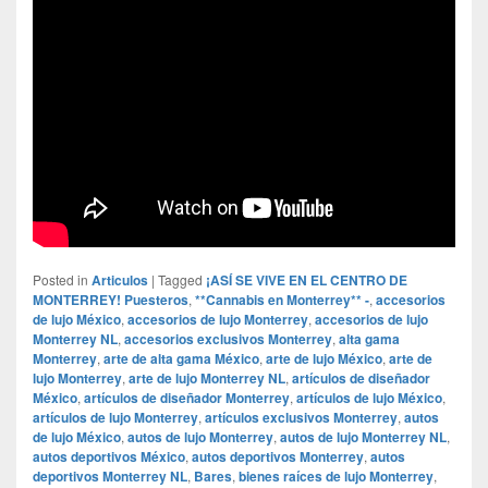
Posted in
Articulos
|
Tagged
¡ASÍ SE VIVE EN EL CENTRO DE
MONTERREY! Puesteros
,
**Cannabis en Monterrey** -
,
accesorios
de lujo México
,
accesorios de lujo Monterrey
,
accesorios de lujo
Monterrey NL
,
accesorios exclusivos Monterrey
,
alta gama
Monterrey
,
arte de alta gama México
,
arte de lujo México
,
arte de
lujo Monterrey
,
arte de lujo Monterrey NL
,
artículos de diseñador
México
,
artículos de diseñador Monterrey
,
artículos de lujo México
,
artículos de lujo Monterrey
,
artículos exclusivos Monterrey
,
autos
de lujo México
,
autos de lujo Monterrey
,
autos de lujo Monterrey NL
,
autos deportivos México
,
autos deportivos Monterrey
,
autos
deportivos Monterrey NL
,
Bares
,
bienes raíces de lujo Monterrey
,