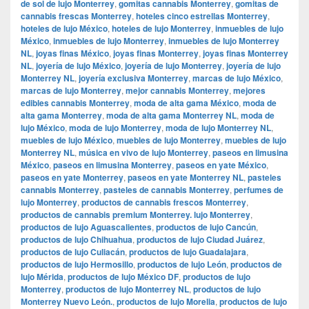
de sol de lujo Monterrey
,
gomitas cannabis Monterrey
,
gomitas de
cannabis frescas Monterrey
,
hoteles cinco estrellas Monterrey
,
hoteles de lujo México
,
hoteles de lujo Monterrey
,
inmuebles de lujo
México
,
inmuebles de lujo Monterrey
,
inmuebles de lujo Monterrey
NL
,
joyas finas México
,
joyas finas Monterrey
,
joyas finas Monterrey
NL
,
joyería de lujo México
,
joyería de lujo Monterrey
,
joyería de lujo
Monterrey NL
,
joyería exclusiva Monterrey
,
marcas de lujo México
,
marcas de lujo Monterrey
,
mejor cannabis Monterrey
,
mejores
edibles cannabis Monterrey
,
moda de alta gama México
,
moda de
alta gama Monterrey
,
moda de alta gama Monterrey NL
,
moda de
lujo México
,
moda de lujo Monterrey
,
moda de lujo Monterrey NL
,
muebles de lujo México
,
muebles de lujo Monterrey
,
muebles de lujo
Monterrey NL
,
música en vivo de lujo Monterrey
,
paseos en limusina
México
,
paseos en limusina Monterrey
,
paseos en yate México
,
paseos en yate Monterrey
,
paseos en yate Monterrey NL
,
pasteles
cannabis Monterrey
,
pasteles de cannabis Monterrey
,
perfumes de
lujo Monterrey
,
productos de cannabis frescos Monterrey
,
productos de cannabis premium Monterrey. lujo Monterrey
,
productos de lujo Aguascalientes
,
productos de lujo Cancún
,
productos de lujo Chihuahua
,
productos de lujo Ciudad Juárez
,
productos de lujo Culiacán
,
productos de lujo Guadalajara
,
productos de lujo Hermosillo
,
productos de lujo León
,
productos de
lujo Mérida
,
productos de lujo México DF
,
productos de lujo
Monterrey
,
productos de lujo Monterrey NL
,
productos de lujo
Monterrey Nuevo León.
,
productos de lujo Morelia
,
productos de lujo