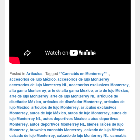
Posted in
Articulos
|
Tagged
**Cannabis en Monterrey** -
,
accesorios de lujo México
,
accesorios de lujo Monterrey
,
accesorios de lujo Monterrey NL
,
accesorios exclusivos Monterrey
,
alta gama Monterrey
,
arte de alta gama México
,
arte de lujo México
,
arte de lujo Monterrey
,
arte de lujo Monterrey NL
,
artículos de
diseñador México
,
artículos de diseñador Monterrey
,
artículos de
lujo México
,
artículos de lujo Monterrey
,
artículos exclusivos
Monterrey
,
autos de lujo México
,
autos de lujo Monterrey
,
autos de
lujo Monterrey NL
,
autos deportivos México
,
autos deportivos
Monterrey
,
autos deportivos Monterrey NL
,
bienes raíces de lujo
Monterrey
,
brownies cannabis Monterrey
,
calzado de lujo México
,
calzado de lujo Monterrey
,
calzado de lujo Monterrey NL
,
cannabis