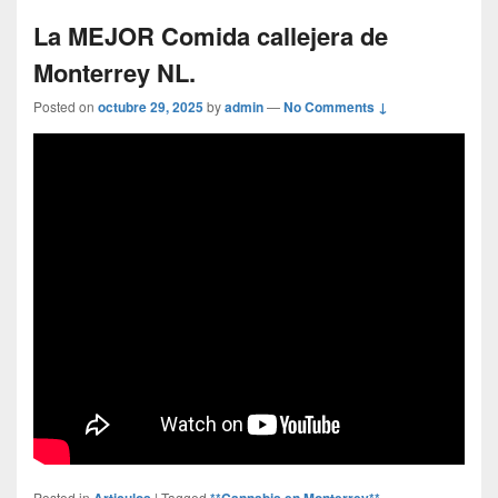
La MEJOR Comida callejera de
Monterrey NL.
Posted on
octubre 29, 2025
by
admin
—
No Comments ↓
Posted in
Articulos
|
Tagged
**Cannabis en Monterrey** -
,