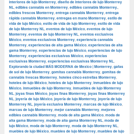
interiores de lujo Monterrey
,
diseño de interiores de lujo Monterrey
NL
,
edibles cannabis en Monterrey
,
edibles cannabis Monterrey.
,
edibles frescos Monterrey
,
entrega cannabis Monterrey
,
entrega
rápida cannabis Monterrey
,
entregas en mano Monterrey
,
estilo de
vida de lujo México
,
estilo de vida de lujo Monterrey
,
estilo de vida
de lujo Monterrey NL
,
eventos de lujo México
,
eventos de lujo
Monterrey
,
eventos de lujo Monterrey NL
,
eventos exclusivos
México
,
eventos exclusivos Monterrey
,
experiencia cannabis
Monterrey
,
experiencias de alta gama México
,
experiencias de alta
gama Monterrey
,
experiencias de lujo México
,
experiencias de lujo
Monterrey
,
experiencias exclusivas México
,
experiencias
exclusivas Monterrey
,
experiencias exclusivas Monterrey NL
,
Explorando la ciudad MÁS MODERNA de Mexico | Monterrey
,
gafas
de sol de lujo Monterrey
,
gomitas cannabis Monterrey
,
gomitas de
cannabis frescas Monterrey
,
hoteles cinco estrellas Monterrey
,
hoteles de lujo México
,
hoteles de lujo Monterrey
,
inmuebles de lujo
México
,
inmuebles de lujo Monterrey
,
inmuebles de lujo Monterrey
NL
,
joyas finas México
,
joyas finas Monterrey
,
joyas finas Monterrey
NL
,
joyería de lujo México
,
joyería de lujo Monterrey
,
joyería de lujo
Monterrey NL
,
joyería exclusiva Monterrey
,
marcas de lujo México
,
marcas de lujo Monterrey
,
mejor cannabis Monterrey
,
mejores
edibles cannabis Monterrey
,
moda de alta gama México
,
moda de
alta gama Monterrey
,
moda de alta gama Monterrey NL
,
moda de
lujo México
,
moda de lujo Monterrey
,
moda de lujo Monterrey NL
,
muebles de lujo México
,
muebles de lujo Monterrey
,
muebles de lujo