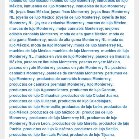
hoteles de lujo México
,
hoteles de lujo Monterrey
,
inmuebles de lujo
México
,
inmuebles de lujo Monterrey
,
inmuebles de lujo Monterrey
NL
,
joyas finas México
,
joyas finas Monterrey
,
joyas finas Monterrey
NL
,
joyería de lujo México
,
joyería de lujo Monterrey
,
joyería de lujo
Monterrey NL
,
joyería exclusiva Monterrey
,
marcas de lujo México
,
marcas de lujo Monterrey
,
mejor cannabis Monterrey
,
mejores
edibles cannabis Monterrey
,
moda de alta gama México
,
moda de
alta gama Monterrey
,
moda de alta gama Monterrey NL
,
moda de
lujo México
,
moda de lujo Monterrey
,
moda de lujo Monterrey NL
,
muebles de lujo México
,
muebles de lujo Monterrey
,
muebles de lujo
Monterrey NL
,
música en vivo de lujo Monterrey
,
paseos en limusina
México
,
paseos en limusina Monterrey
,
paseos en yate México
,
paseos en yate Monterrey
,
paseos en yate Monterrey NL
,
pasteles
cannabis Monterrey
,
pasteles de cannabis Monterrey
,
perfumes de
lujo Monterrey
,
productos de cannabis frescos Monterrey
,
productos de cannabis premium Monterrey. lujo Monterrey
,
productos de lujo Aguascalientes
,
productos de lujo Cancún
,
productos de lujo Chihuahua
,
productos de lujo Ciudad Juárez
,
productos de lujo Culiacán
,
productos de lujo Guadalajara
,
productos de lujo Hermosillo
,
productos de lujo León
,
productos de
lujo Mérida
,
productos de lujo México DF
,
productos de lujo
Monterrey
,
productos de lujo Monterrey NL
,
productos de lujo
Monterrey Nuevo León.
,
productos de lujo Morelia
,
productos de lujo
Puebla
,
productos de lujo Querétaro
,
productos de lujo Saltillo
,
productos de lujo San Luis Potosí
,
productos de lujo Tijuana
,