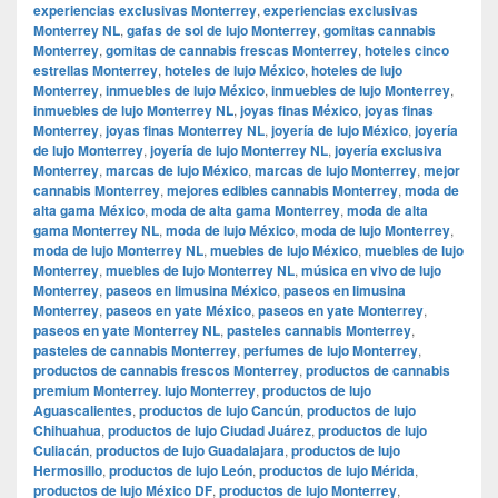
experiencias exclusivas Monterrey
,
experiencias exclusivas
Monterrey NL
,
gafas de sol de lujo Monterrey
,
gomitas cannabis
Monterrey
,
gomitas de cannabis frescas Monterrey
,
hoteles cinco
estrellas Monterrey
,
hoteles de lujo México
,
hoteles de lujo
Monterrey
,
inmuebles de lujo México
,
inmuebles de lujo Monterrey
,
inmuebles de lujo Monterrey NL
,
joyas finas México
,
joyas finas
Monterrey
,
joyas finas Monterrey NL
,
joyería de lujo México
,
joyería
de lujo Monterrey
,
joyería de lujo Monterrey NL
,
joyería exclusiva
Monterrey
,
marcas de lujo México
,
marcas de lujo Monterrey
,
mejor
cannabis Monterrey
,
mejores edibles cannabis Monterrey
,
moda de
alta gama México
,
moda de alta gama Monterrey
,
moda de alta
gama Monterrey NL
,
moda de lujo México
,
moda de lujo Monterrey
,
moda de lujo Monterrey NL
,
muebles de lujo México
,
muebles de lujo
Monterrey
,
muebles de lujo Monterrey NL
,
música en vivo de lujo
Monterrey
,
paseos en limusina México
,
paseos en limusina
Monterrey
,
paseos en yate México
,
paseos en yate Monterrey
,
paseos en yate Monterrey NL
,
pasteles cannabis Monterrey
,
pasteles de cannabis Monterrey
,
perfumes de lujo Monterrey
,
productos de cannabis frescos Monterrey
,
productos de cannabis
premium Monterrey. lujo Monterrey
,
productos de lujo
Aguascalientes
,
productos de lujo Cancún
,
productos de lujo
Chihuahua
,
productos de lujo Ciudad Juárez
,
productos de lujo
Culiacán
,
productos de lujo Guadalajara
,
productos de lujo
Hermosillo
,
productos de lujo León
,
productos de lujo Mérida
,
productos de lujo México DF
,
productos de lujo Monterrey
,