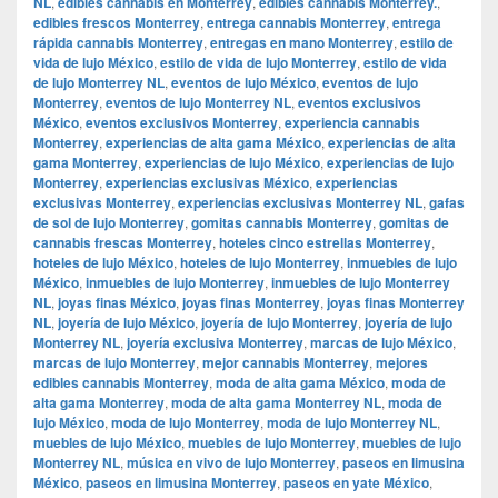
NL
,
edibles cannabis en Monterrey
,
edibles cannabis Monterrey.
,
edibles frescos Monterrey
,
entrega cannabis Monterrey
,
entrega
rápida cannabis Monterrey
,
entregas en mano Monterrey
,
estilo de
vida de lujo México
,
estilo de vida de lujo Monterrey
,
estilo de vida
de lujo Monterrey NL
,
eventos de lujo México
,
eventos de lujo
Monterrey
,
eventos de lujo Monterrey NL
,
eventos exclusivos
México
,
eventos exclusivos Monterrey
,
experiencia cannabis
Monterrey
,
experiencias de alta gama México
,
experiencias de alta
gama Monterrey
,
experiencias de lujo México
,
experiencias de lujo
Monterrey
,
experiencias exclusivas México
,
experiencias
exclusivas Monterrey
,
experiencias exclusivas Monterrey NL
,
gafas
de sol de lujo Monterrey
,
gomitas cannabis Monterrey
,
gomitas de
cannabis frescas Monterrey
,
hoteles cinco estrellas Monterrey
,
hoteles de lujo México
,
hoteles de lujo Monterrey
,
inmuebles de lujo
México
,
inmuebles de lujo Monterrey
,
inmuebles de lujo Monterrey
NL
,
joyas finas México
,
joyas finas Monterrey
,
joyas finas Monterrey
NL
,
joyería de lujo México
,
joyería de lujo Monterrey
,
joyería de lujo
Monterrey NL
,
joyería exclusiva Monterrey
,
marcas de lujo México
,
marcas de lujo Monterrey
,
mejor cannabis Monterrey
,
mejores
edibles cannabis Monterrey
,
moda de alta gama México
,
moda de
alta gama Monterrey
,
moda de alta gama Monterrey NL
,
moda de
lujo México
,
moda de lujo Monterrey
,
moda de lujo Monterrey NL
,
muebles de lujo México
,
muebles de lujo Monterrey
,
muebles de lujo
Monterrey NL
,
música en vivo de lujo Monterrey
,
paseos en limusina
México
,
paseos en limusina Monterrey
,
paseos en yate México
,