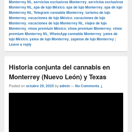
Monterrey NL
,
servicios exclusivos Monterrey
,
servicios exclusivos
Monterrey NL
,
spa de lujo México
,
spa de lujo Monterrey
,
spa de lujo
Monterrey NL
,
Telegram cannabis Monterrey
,
turismo de lujo
Monterrey
,
vacaciones de lujo México
,
vacaciones de lujo
Monterrey
,
vacaciones de lujo Monterrey NL
,
viajes de lujo
Monterrey
,
vinos premium México
,
vinos premium Monterrey
,
vinos
premium Monterrey NL
,
WhatsApp cannabis Monterrey
,
yates de
lujo México
,
yates de lujo Monterrey
,
zapatos de lujo Monterrey
|
Leave a reply
Historia conjunta del cannabis en
Monterrey (Nuevo León) y Texas
Posted on
octubre 29, 2025
by
admin
—
No Comments ↓