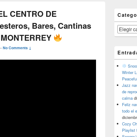
 EL CENTRO DE
Catego
teros, Bares, Cantinas
Categorías
MONTERREY
—
No Comments ↓
Entrad
Snoop
Winter L
Peacefu
Jazz na
de repr
calma
d
Feliz na
todo el
diciembr
Cozy Ch
Playlist
Snoopy’