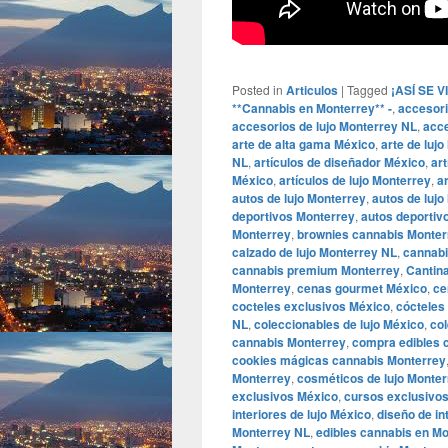
Posted in
Articulos
|
Tagged
¡ASÍ SE 
**Cannabis en Monterrey** -
,
accesori
accesorios de lujo Monterrey NL
,
acce
arte de alta gama México
,
arte de luj
NL
,
artículos de diseñador México
,
ar
México
,
artículos de lujo Monterrey
,
a
autos de lujo Monterrey
,
autos de luj
deportivos Monterrey
,
autos deportiv
Monterrey
,
brownies cannabis Monter
calzado de lujo Monterrey NL
,
cannabi
cannabis premium Monterrey
,
Cantina
Monterrey
,
cenas gourmet México
,
ce
cocteles exclusivos México
,
cócteles
NL
,
coleccionables de lujo México
,
col
cannabis Monterrey
,
compra edibles 
cookies mágicas cannabis Monterrey
Monterrey
,
cosméticos de lujo Monte
exclusivos México
,
cursos exclusivo
interiores de lujo México
,
diseño de in
Monterrey NL
,
edibles cannabis en M