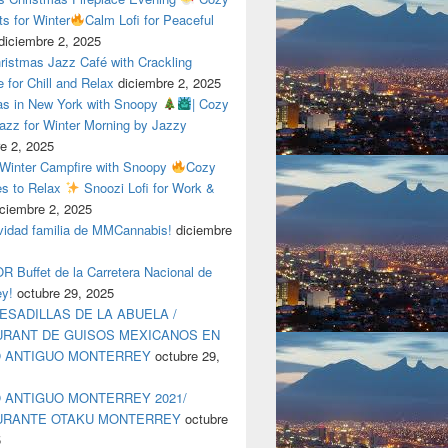
ts for Winter
Calm Lofi for Peaceful
diciembre 2, 2025
ristmas Jazz Café with Crackling
e for Chill and Relax
diciembre 2, 2025
as in New York with Snoopy
| Cozy
azz for Winter Morning by Jazzy
e 2, 2025
 Winter Campfire with Snoopy
Cozy
es to Relax
Snoozi Lofi for Work &
iciembre 2, 2025
avidad familia de MMCannabis!
diciembre
 Buffet de la Carretera Nacional de
ey!
octubre 29, 2025
ESADILLAS DE LA ABUELA /
RANT DE GUISOS MEXICANOS EN
O ANTIGUO MONTERREY
octubre 29,
 ANTIGUO MONTERREY 2021/
URANTE OTAKU MONTERREY
octubre
5