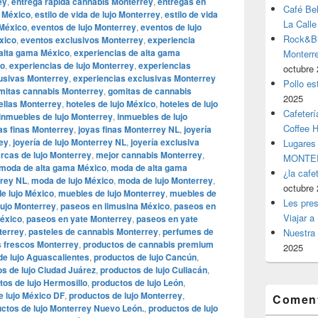
ey
,
entrega rápida cannabis Monterrey
,
entregas en
Café Be
o México
,
estilo de vida de lujo Monterrey
,
estilo de vida
La Calle
 México
,
eventos de lujo Monterrey
,
eventos de lujo
Rock&Bil
xico
,
eventos exclusivos Monterrey
,
experiencia
 alta gama México
,
experiencias de alta gama
Monter
co
,
experiencias de lujo Monterrey
,
experiencias
octubre 
usivas Monterrey
,
experiencias exclusivas Monterrey
Pollo es
mitas cannabis Monterrey
,
gomitas de cannabis
2025
rellas Monterrey
,
hoteles de lujo México
,
hoteles de lujo
Cafeterí
inmuebles de lujo Monterrey
,
inmuebles de lujo
Coffee 
as finas Monterrey
,
joyas finas Monterrey NL
,
joyería
rey
,
joyería de lujo Monterrey NL
,
joyería exclusiva
Lugares
rcas de lujo Monterrey
,
mejor cannabis Monterrey
,
MONTER
moda de alta gama México
,
moda de alta gama
¿la cafe
rrey NL
,
moda de lujo México
,
moda de lujo Monterrey
,
octubre 
e lujo México
,
muebles de lujo Monterrey
,
muebles de
Les pres
lujo Monterrey
,
paseos en limusina México
,
paseos en
Viajar a
éxico
,
paseos en yate Monterrey
,
paseos en yate
terrey
,
pasteles de cannabis Monterrey
,
perfumes de
Nuestra 
s frescos Monterrey
,
productos de cannabis premium
2025
de lujo Aguascalientes
,
productos de lujo Cancún
,
s de lujo Ciudad Juárez
,
productos de lujo Culiacán
,
tos de lujo Hermosillo
,
productos de lujo León
,
e lujo México DF
,
productos de lujo Monterrey
,
Coment
ctos de lujo Monterrey Nuevo León.
,
productos de lujo