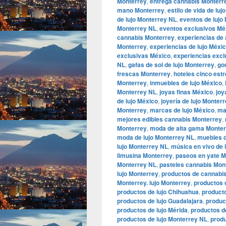
Monterrey
,
entrega cannabis Monterr
mano Monterrey
,
estilo de vida de luj
de lujo Monterrey NL
,
eventos de lujo
Monterrey NL
,
eventos exclusivos Mé
cannabis Monterrey
,
experiencias de
Monterrey
,
experiencias de lujo Méxi
exclusivas México
,
experiencias excl
NL
,
gafas de sol de lujo Monterrey
,
go
frescas Monterrey
,
hoteles cinco est
Monterrey
,
inmuebles de lujo México
,
Monterrey NL
,
joyas finas México
,
joy
de lujo México
,
joyería de lujo Monter
Monterrey
,
marcas de lujo México
,
ma
mejores edibles cannabis Monterrey
,
Monterrey
,
moda de alta gama Monte
moda de lujo Monterrey NL
,
muebles d
lujo Monterrey NL
,
música en vivo de 
limusina Monterrey
,
paseos en yate M
Monterrey NL
,
pasteles cannabis Mon
lujo Monterrey
,
productos de cannabi
Monterrey. lujo Monterrey
,
productos 
productos de lujo Chihuahua
,
producto
productos de lujo Guadalajara
,
produc
productos de lujo Mérida
,
productos d
productos de lujo Monterrey NL
,
produ