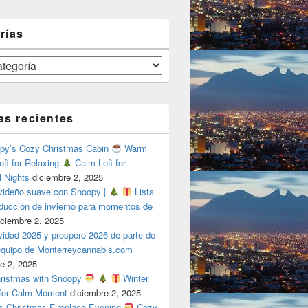
rías
as recientes
y’s Cozy Christmas Cabin
Warm
ofi for Relaxing
Calm Lofi for
l Nights
diciembre 2, 2025
videño suave con Snoopy |
Lista
oducción de invierno para momentos de
iciembre 2, 2025
vidad 2025 y prospero 2026 de parte de
 equipo de Monterreycannabis.com
e 2, 2025
ristmas with Snoopy
Winter
 for Calm Moment
diciembre 2, 2025
s Christmas Fireplace Evening
Cozy