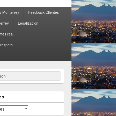
s Monterrey
Feedback Clientes
errey
Legalizacion
ntes real
 respeto
ch
os