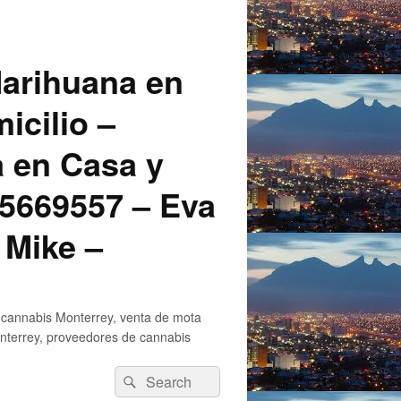
arihuana en
icilio –
a en Casa y
5669557 – Eva
 Mike –
 cannabis Monterrey, venta de mota
nterrey, proveedores de cannabis
Search
Search
for: