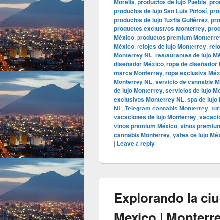
Morelia
,
productos de lujo Puebla
,
pro
productos de lujo San Luis Potosí
,
pro
productos de lujo Tuxtla Gutiérrez
,
pro
productos exclusivos Monterrey
,
prod
México
,
productos premium Monterre
México
,
relojes de lujo Monterrey
,
rel
Monterrey NL
,
restaurantes de lujo M
diseñador México
,
ropa de diseñador
marca Monterrey
,
ropa exclusiva Méx
Monterrey NL
,
servicio de cannabis M
de lujo Monterrey
,
servicios de lujo M
exclusivos Monterrey NL
,
spa de lujo
NL
,
Telegram cannabis Monterrey
,
tur
vacaciones de lujo Monterrey
,
vacaci
vinos premium México
,
vinos premiu
cannabis Monterrey
,
yates de lujo Mé
|
Leave a reply
Explorando la c
Mexico | Monterr