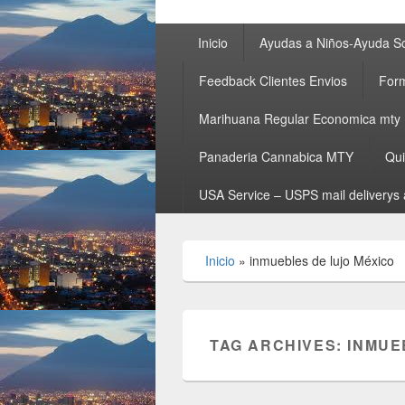
Primary
Inicio
Ayudas a Niños-Ayuda So
menu
Feedback Clientes Envios
Form
Marihuana Regular Economica mty
Panaderia Cannabica MTY
Qu
USA Service – USPS mail deliverys 
Inicio
»
inmuebles de lujo México
TAG ARCHIVES:
INMUE