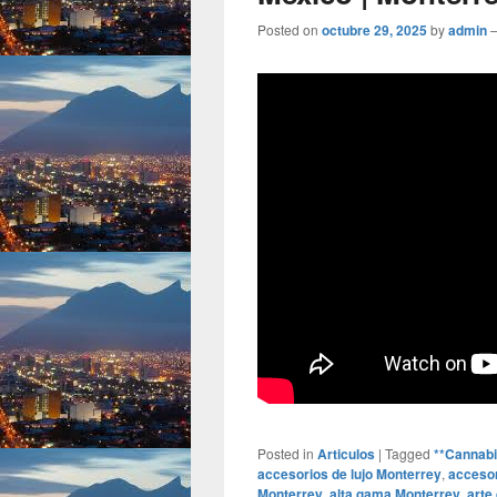
Posted on
octubre 29, 2025
by
admin
Posted in
Articulos
|
Tagged
**Cannabi
accesorios de lujo Monterrey
,
accesor
Monterrey
,
alta gama Monterrey
,
arte