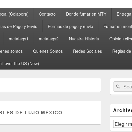
cial (Colabora)
Contacto
Donde fumar en MTY
Entrega
as de Pago y Envio
Formas de pago y envio
Fumar en mont
metatags1
metatags2
Nuestra Historia
Opinion clie
ienes somos
Quienes Somos
Redes Sociales
Reglas de
all over the US (New)
Primary
Search
Sear
Sidebar
for:
Widget
Area
Archiv
BLES DE LUJO MÉXICO
Archivos