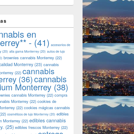
tas
nnabis en
errey** -
(41)
accesorios de
y
(20)
alta gama Monterrey
(20)
autos de lujo
brownies cannabis Monterrey
(22)
0)
calidad Monterrey
(23)
cannabis
cannabis
onterrey
(22)
cannabis
errey
(36)
ium Monterrey
(38)
wnies cannabis Monterrey
(22)
compra
nnabis Monterrey
(22)
cookies de
onterrey
(22)
cookies mágicas cannabis
(22)
edibles
cosméticos de lujo Monterrey
(20)
edibles cannabis
n Monterrey
(22)
y.
(25)
edibles frescos Monterrey
(22)
entrega