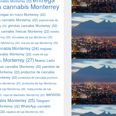
nnabis Monterrey
(22)
a cannabis Monterrey
tregas en mano Monterrey
(22)
a cannabis Monterrey
(22)
experiencias de
gomitas cannabis Monterrey
(22)
y
(20)
 cannabis frescas Monterrey
(22)
hoteles
rrey
(20)
inmuebles de lujo Monterrey
(20)
jo Monterrey
(20)
marcas de lujo Monterrey
(20)
nnabis Monterrey
(24)
mejores
nnabis Monterrey
(22)
moda de lujo
Monterrey
(27)
Nuevo León
0)
les cannabis Monterrey
(22)
pasteles de
onterrey
(22)
productos de cannabis
nterrey
(22)
productos de cannabis premium
jo Monterrey
(20)
productos de lujo Monterrey
de lujo Monterrey
(20)
restaurantes de lujo
servicio
0)
ropa de diseñador Monterrey
(20)
bis Monterrey
(25)
Telegram
onterrey
(22)
WhatsApp cannabis
(22)
zapatos de lujo Monterrey
(20)