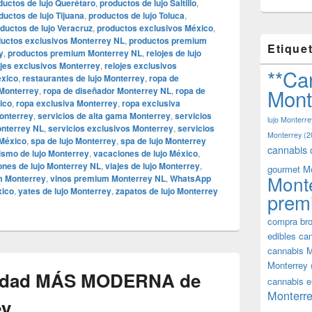
ductos de lujo Querétaro
,
productos de lujo Saltillo
,
ductos de lujo Tijuana
,
productos de lujo Toluca
,
ductos de lujo Veracruz
,
productos exclusivos México
,
uctos exclusivos Monterrey NL
,
productos premium
Etique
y
,
productos premium Monterrey NL
,
relojes de lujo
ojes exclusivos Monterrey
,
relojes exclusivos
**Ca
éxico
,
restaurantes de lujo Monterrey
,
ropa de
Mont
 Monterrey
,
ropa de diseñador Monterrey NL
,
ropa de
ico
,
ropa exclusiva Monterrey
,
ropa exclusiva
onterrey
,
servicios de alta gama Monterrey
,
servicios
lujo Monterre
onterrey NL
,
servicios exclusivos Monterrey
,
servicios
Monterrey
(2
 México
,
spa de lujo Monterrey
,
spa de lujo Monterrey
cannabis 
ismo de lujo Monterrey
,
vacaciones de lujo México
,
ones de lujo Monterrey NL
,
viajes de lujo Monterrey
,
gourmet M
Mont
m Monterrey
,
vinos premium Monterrey NL
,
WhatsApp
xico
,
yates de lujo Monterrey
,
zapatos de lujo Monterrey
prem
compra bro
edibles ca
cannabis M
Monterrey
iudad MÁS MODERNA de
cannabis e
Monterre
ey