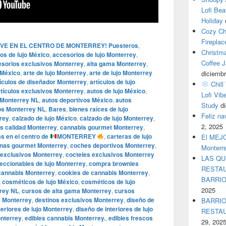
Lofi Bea
Holiday
Cozy Ch
Fireplac
VIVE EN EL CENTRO DE MONTERREY! Puesteros
,
Christm
os de lujo México
,
accesorios de lujo Monterrey
,
Coffee J
sorios exclusivos Monterrey
,
alta gama Monterrey
,
o México
,
arte de lujo Monterrey
,
arte de lujo Monterrey
diciembr
tículos de diseñador Monterrey
,
artículos de lujo
Chill
rtículos exclusivos Monterrey
,
autos de lujo México
,
Lofi Vib
o Monterrey NL
,
autos deportivos México
,
autos
Study
d
os Monterrey NL
,
Bares
,
bienes raíces de lujo
Feliz n
rey
,
calzado de lujo México
,
calzado de lujo Monterrey
,
2, 2025
s calidad Monterrey
,
cannabis gourmet Monterrey
,
s en el centro de
MONTERREY
,
carteras de lujo
El MEJOR
nas gourmet Monterrey
,
coches deportivos Monterrey
,
Monterr
 exclusivos Monterrey
,
cocteles exclusivos Monterrey
LAS QU
eccionables de lujo Monterrey
,
compra brownies
RESTAU
cannabis Monterrey
,
cookies de cannabis Monterrey
,
BARRI
,
cosméticos de lujo México
,
cosméticos de lujo
2025
rrey NL
,
cursos de alta gama Monterrey
,
cursos
s Monterrey
,
destinos exclusivos Monterrey
,
diseño de
BARRIO
teriores de lujo Monterrey
,
diseño de interiores de lujo
RESTA
onterrey
,
edibles cannabis Monterrey.
,
edibles frescos
29, 202