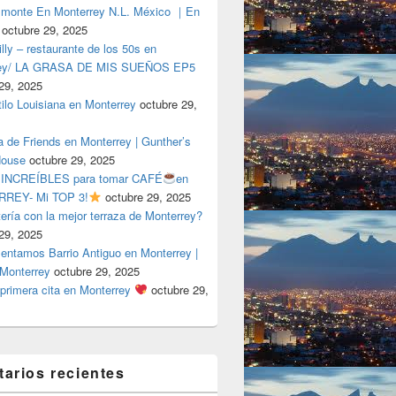
lmonte En Monterrey N.L. México ｜En
octubre 29, 2025
ly – restaurante de los 50s en
rey/ LA GRASA DE MIS SUEÑOS EP5
29, 2025
tilo Louisiana en Monterrey
octubre 29,
a de Friends en Monterrey | Gunther’s
House
octubre 29, 2025
 INCREÍBLES para tomar CAFÉ
en
REY- Mi TOP 3!
octubre 29, 2025
tería con la mejor terraza de Monterrey?
29, 2025
entamos Barrio Antiguo en Monterrey |
 Monterrey
octubre 29, 2025
primera cita en Monterrey
octubre 29,
arios recientes