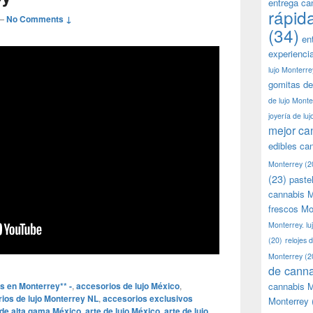
entrega ca
rápid
—
No Comments ↓
(34)
en
experienci
lujo Monterre
gomitas de
de lujo Monte
joyería de lu
mejor ca
edibles ca
Monterrey
(2
(23)
paste
cannabis M
frescos Mo
Monterrey. lu
(20)
relojes 
Monterrey
(2
de canna
s en Monterrey** -
,
accesorios de lujo México
,
cannabis M
ios de lujo Monterrey NL
,
accesorios exclusivos
Monterrey
 de alta gama México
,
arte de lujo México
,
arte de lujo