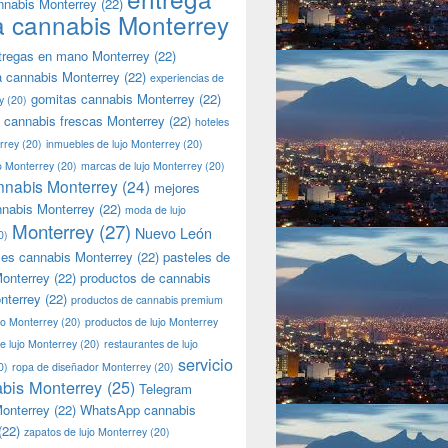
nnabis Monterrey
(22)
a cannabis Monterrey
tregas en mano Monterrey
(22)
a cannabis Monterrey
(22)
experiencias de
gomitas cannabis Monterrey
(22)
y
(20)
 cannabis frescas Monterrey
(22)
hoteles
rrey
(20)
inmuebles de lujo Monterrey
(20)
jo Monterrey
(20)
marcas de lujo Monterrey
(20)
nnabis Monterrey
(24)
mejores
nnabis Monterrey
(22)
moda de lujo
Monterrey
(27)
Nuevo León
0)
les cannabis Monterrey
(22)
pasteles de
onterrey
(22)
productos de cannabis
nterrey
(22)
productos de cannabis premium
jo Monterrey
(20)
productos de lujo Monterrey
de lujo Monterrey
(20)
restaurantes de lujo
servicio
0)
ropa de diseñador Monterrey
(20)
bis Monterrey
(25)
Telegram
onterrey
(22)
WhatsApp cannabis
(22)
zapatos de lujo Monterrey
(20)