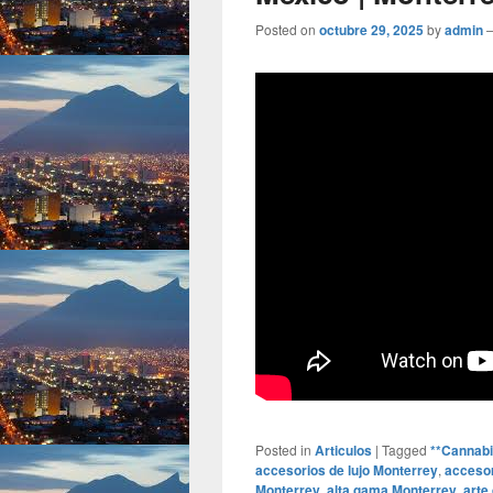
Posted on
octubre 29, 2025
by
admin
Posted in
Articulos
|
Tagged
**Cannabi
accesorios de lujo Monterrey
,
accesor
Monterrey
,
alta gama Monterrey
,
arte