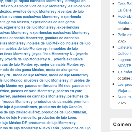
ey
,
entrega rápida cannabis Monterrey
,
entregas en
Café Be
o México
,
estilo de vida de lujo Monterrey
,
estilo de vida
La Calle
 México
,
eventos de lujo Monterrey
,
eventos de lujo
Rock&Bil
xico
,
eventos exclusivos Monterrey
,
experiencia
 alta gama México
,
experiencias de alta gama
Monter
co
,
experiencias de lujo Monterrey
,
experiencias
octubre 
usivas Monterrey
,
experiencias exclusivas Monterrey
Pollo es
mitas cannabis Monterrey
,
gomitas de cannabis
2025
rellas Monterrey
,
hoteles de lujo México
,
hoteles de lujo
Cafeterí
inmuebles de lujo Monterrey
,
inmuebles de lujo
Coffee 
as finas Monterrey
,
joyas finas Monterrey NL
,
joyería
rey
,
joyería de lujo Monterrey NL
,
joyería exclusiva
Lugares
rcas de lujo Monterrey
,
mejor cannabis Monterrey
,
MONTER
moda de alta gama México
,
moda de alta gama
¿la cafe
rrey NL
,
moda de lujo México
,
moda de lujo Monterrey
,
octubre 
e lujo México
,
muebles de lujo Monterrey
,
muebles de
Les pres
lujo Monterrey
,
paseos en limusina México
,
paseos en
Viajar a
éxico
,
paseos en yate Monterrey
,
paseos en yate
terrey
,
pasteles de cannabis Monterrey
,
perfumes de
Nuestra 
s frescos Monterrey
,
productos de cannabis premium
2025
de lujo Aguascalientes
,
productos de lujo Cancún
,
s de lujo Ciudad Juárez
,
productos de lujo Culiacán
,
tos de lujo Hermosillo
,
productos de lujo León
,
e lujo México DF
,
productos de lujo Monterrey
,
Coment
ctos de lujo Monterrey Nuevo León.
,
productos de lujo