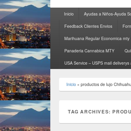
Primary
Inicio
Ayudas a Niños-Ayuda So
menu
Feedback Clientes Envios
Form
Marihuana Regular Economica mty
Panaderia Cannabica MTY
Qu
USA Service – USPS mail deliverys 
Inicio
»
productos de lujo Chihuah
TAG ARCHIVES:
PRODU