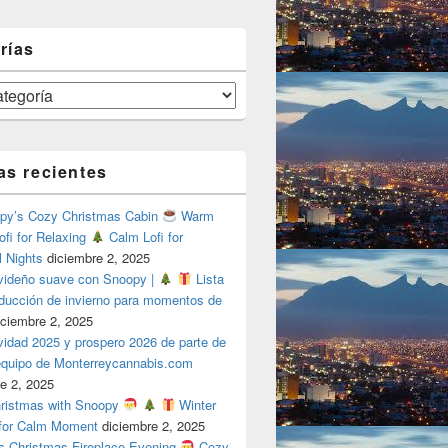
rías
as recientes
y’s Cozy Christmas Cabin
Warm
ofi for Relaxing
Calm Lofi for
l Nights
diciembre 2, 2025
videño suave con Snoopy |
Lista
oducción de invierno para momentos de
iciembre 2, 2025
vidad 2025 y prospero 2026 de parte de
 equipo de Monterreycannabis.com
e 2, 2025
ristmas with Snoopy
Winter
 for Calm Moment
diciembre 2, 2025
s Christmas Fireplace Evening
Cozy