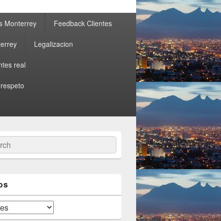
s Monterrey
Feedback Clientes
errey
Legalizacion
ntes real
 respeto
ch
os