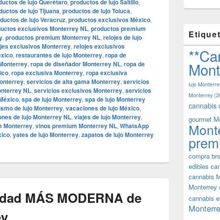
ductos de lujo Querétaro
,
productos de lujo Saltillo
,
ductos de lujo Tijuana
,
productos de lujo Toluca
,
ductos de lujo Veracruz
,
productos exclusivos México
,
uctos exclusivos Monterrey NL
,
productos premium
Etique
y
,
productos premium Monterrey NL
,
relojes de lujo
ojes exclusivos Monterrey
,
relojes exclusivos
**Ca
éxico
,
restaurantes de lujo Monterrey
,
ropa de
Mont
 Monterrey
,
ropa de diseñador Monterrey NL
,
ropa de
ico
,
ropa exclusiva Monterrey
,
ropa exclusiva
onterrey
,
servicios de alta gama Monterrey
,
servicios
lujo Monterre
onterrey NL
,
servicios exclusivos Monterrey
,
servicios
Monterrey
(2
 México
,
spa de lujo Monterrey
,
spa de lujo Monterrey
cannabis 
ismo de lujo Monterrey
,
vacaciones de lujo México
,
ones de lujo Monterrey NL
,
viajes de lujo Monterrey
,
gourmet M
Mont
m Monterrey
,
vinos premium Monterrey NL
,
WhatsApp
xico
,
yates de lujo Monterrey
,
zapatos de lujo Monterrey
prem
compra bro
edibles ca
cannabis M
Monterrey
iudad MÁS MODERNA de
cannabis e
Monterre
ey