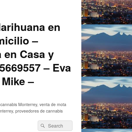
arihuana en
icilio –
a en Casa y
5669557 – Eva
 Mike –
 cannabis Monterrey, venta de mota
nterrey, proveedores de cannabis
Search
Search
for: