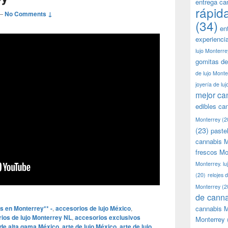
entrega ca
rápid
—
No Comments ↓
(34)
en
experienci
lujo Monterre
gomitas de
de lujo Monte
joyería de lu
mejor ca
edibles ca
Monterrey
(2
(23)
paste
cannabis M
frescos Mo
Monterrey. lu
(20)
relojes 
Monterrey
(2
de canna
s en Monterrey** -
,
accesorios de lujo México
,
cannabis M
ios de lujo Monterrey NL
,
accesorios exclusivos
Monterrey
 de alta gama México
,
arte de lujo México
,
arte de lujo