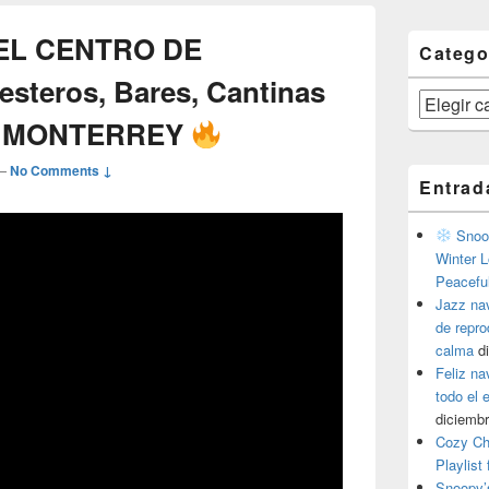
 EL CENTRO DE
Catego
teros, Bares, Cantinas
Categorías
MONTERREY
—
No Comments ↓
Entrad
Snoop
Winter L
Peacefu
Jazz na
de repr
calma
d
Feliz na
todo el
diciembr
Cozy Ch
Playlist
Snoopy’