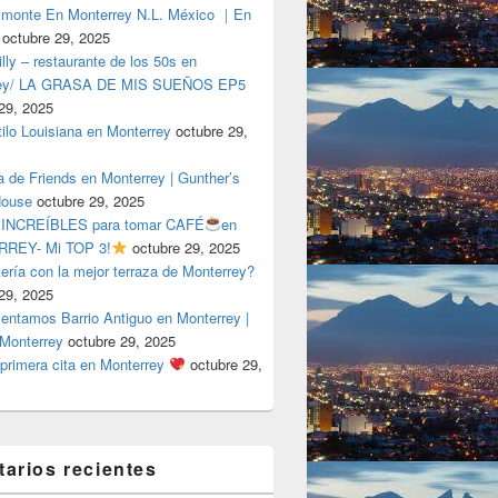
lmonte En Monterrey N.L. México ｜En
octubre 29, 2025
ly – restaurante de los 50s en
rey/ LA GRASA DE MIS SUEÑOS EP5
29, 2025
tilo Louisiana en Monterrey
octubre 29,
a de Friends en Monterrey | Gunther’s
House
octubre 29, 2025
 INCREÍBLES para tomar CAFÉ
en
REY- Mi TOP 3!
octubre 29, 2025
tería con la mejor terraza de Monterrey?
29, 2025
entamos Barrio Antiguo en Monterrey |
 Monterrey
octubre 29, 2025
primera cita en Monterrey
octubre 29,
arios recientes