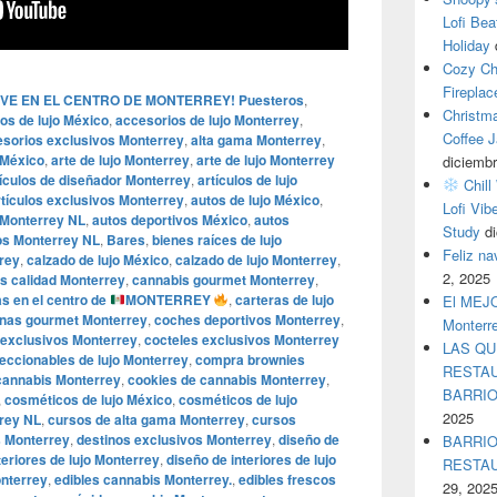
Lofi Bea
Holiday
Cozy Ch
Fireplac
VIVE EN EL CENTRO DE MONTERREY! Puesteros
,
Christm
os de lujo México
,
accesorios de lujo Monterrey
,
Coffee J
sorios exclusivos Monterrey
,
alta gama Monterrey
,
o México
,
arte de lujo Monterrey
,
arte de lujo Monterrey
diciembr
tículos de diseñador Monterrey
,
artículos de lujo
Chill
rtículos exclusivos Monterrey
,
autos de lujo México
,
Lofi Vib
o Monterrey NL
,
autos deportivos México
,
autos
Study
d
os Monterrey NL
,
Bares
,
bienes raíces de lujo
Feliz n
rey
,
calzado de lujo México
,
calzado de lujo Monterrey
,
2, 2025
s calidad Monterrey
,
cannabis gourmet Monterrey
,
s en el centro de
MONTERREY
,
carteras de lujo
El MEJOR
nas gourmet Monterrey
,
coches deportivos Monterrey
,
Monterr
 exclusivos Monterrey
,
cocteles exclusivos Monterrey
LAS QU
eccionables de lujo Monterrey
,
compra brownies
RESTAU
cannabis Monterrey
,
cookies de cannabis Monterrey
,
BARRI
,
cosméticos de lujo México
,
cosméticos de lujo
2025
rrey NL
,
cursos de alta gama Monterrey
,
cursos
s Monterrey
,
destinos exclusivos Monterrey
,
diseño de
BARRIO
teriores de lujo Monterrey
,
diseño de interiores de lujo
RESTA
onterrey
,
edibles cannabis Monterrey.
,
edibles frescos
29, 202