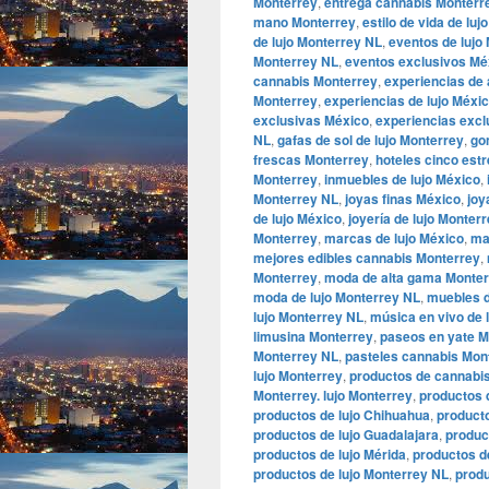
Monterrey
,
entrega cannabis Monterr
mano Monterrey
,
estilo de vida de luj
de lujo Monterrey NL
,
eventos de lujo
Monterrey NL
,
eventos exclusivos Mé
cannabis Monterrey
,
experiencias de
Monterrey
,
experiencias de lujo Méxi
exclusivas México
,
experiencias excl
NL
,
gafas de sol de lujo Monterrey
,
go
frescas Monterrey
,
hoteles cinco est
Monterrey
,
inmuebles de lujo México
,
Monterrey NL
,
joyas finas México
,
joy
de lujo México
,
joyería de lujo Monter
Monterrey
,
marcas de lujo México
,
ma
mejores edibles cannabis Monterrey
,
Monterrey
,
moda de alta gama Monte
moda de lujo Monterrey NL
,
muebles d
lujo Monterrey NL
,
música en vivo de 
limusina Monterrey
,
paseos en yate M
Monterrey NL
,
pasteles cannabis Mon
lujo Monterrey
,
productos de cannabi
Monterrey. lujo Monterrey
,
productos 
productos de lujo Chihuahua
,
producto
productos de lujo Guadalajara
,
produc
productos de lujo Mérida
,
productos d
productos de lujo Monterrey NL
,
produ