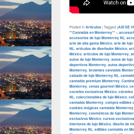
Posted in
Articulos
|
Tagged
¡ASÍ SE 
**Cannabis en Monterrey** -
,
accesori
accesorios de lujo Monterrey NL
,
acce
arte de alta gama México
,
arte de luj
NL
,
artículos de diseñador México
,
ar
México
,
artículos de lujo Monterrey
,
a
autos de lujo Monterrey
,
autos de luj
deportivos Monterrey
,
autos deportiv
Monterrey
,
brownies cannabis Monter
calzado de lujo Monterrey NL
,
cannabi
cannabis premium Monterrey
,
Cantina
Monterrey
,
cenas gourmet México
,
ce
cocteles exclusivos México
,
cócteles
NL
,
coleccionables de lujo México
,
col
cannabis Monterrey
,
compra edibles 
cookies mágicas cannabis Monterrey
Monterrey
,
cosméticos de lujo Monte
exclusivos México
,
cursos exclusivo
interiores de lujo México
,
diseño de in
Monterrey NL
,
edibles cannabis en M