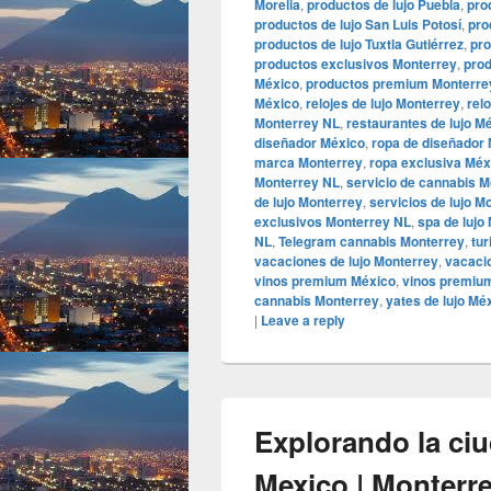
Morelia
,
productos de lujo Puebla
,
pro
productos de lujo San Luis Potosí
,
pro
productos de lujo Tuxtla Gutiérrez
,
pro
productos exclusivos Monterrey
,
prod
México
,
productos premium Monterre
México
,
relojes de lujo Monterrey
,
rel
Monterrey NL
,
restaurantes de lujo M
diseñador México
,
ropa de diseñador
marca Monterrey
,
ropa exclusiva Méx
Monterrey NL
,
servicio de cannabis M
de lujo Monterrey
,
servicios de lujo M
exclusivos Monterrey NL
,
spa de lujo
NL
,
Telegram cannabis Monterrey
,
tur
vacaciones de lujo Monterrey
,
vacaci
vinos premium México
,
vinos premiu
cannabis Monterrey
,
yates de lujo Mé
|
Leave a reply
Explorando la c
Mexico | Monterr