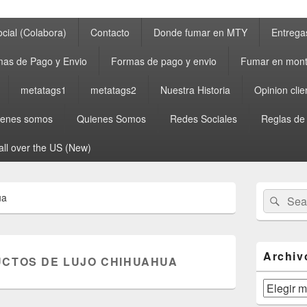
cial (Colabora)
Contacto
Donde fumar en MTY
Entrega
as de Pago y Envio
Formas de pago y envio
Fumar en mont
metatags1
metatags2
Nuestra Historia
Opinion clie
ienes somos
Quienes Somos
Redes Sociales
Reglas de
all over the US (New)
Primary
Search
Sear
ua
Sidebar
for:
Widget
Area
Archiv
CTOS DE LUJO CHIHUAHUA
Archivos