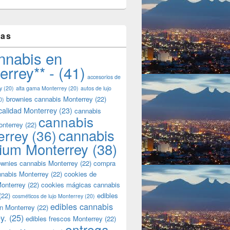
tas
nnabis en
errey** -
(41)
accesorios de
y
(20)
alta gama Monterrey
(20)
autos de lujo
brownies cannabis Monterrey
(22)
0)
calidad Monterrey
(23)
cannabis
cannabis
onterrey
(22)
cannabis
errey
(36)
ium Monterrey
(38)
wnies cannabis Monterrey
(22)
compra
nnabis Monterrey
(22)
cookies de
onterrey
(22)
cookies mágicas cannabis
(22)
edibles
cosméticos de lujo Monterrey
(20)
edibles cannabis
n Monterrey
(22)
y.
(25)
edibles frescos Monterrey
(22)
entrega