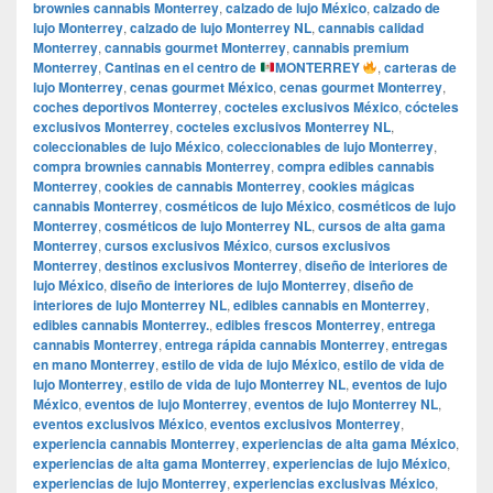
brownies cannabis Monterrey
,
calzado de lujo México
,
calzado de
lujo Monterrey
,
calzado de lujo Monterrey NL
,
cannabis calidad
Monterrey
,
cannabis gourmet Monterrey
,
cannabis premium
Monterrey
,
Cantinas en el centro de
MONTERREY
,
carteras de
lujo Monterrey
,
cenas gourmet México
,
cenas gourmet Monterrey
,
coches deportivos Monterrey
,
cocteles exclusivos México
,
cócteles
exclusivos Monterrey
,
cocteles exclusivos Monterrey NL
,
coleccionables de lujo México
,
coleccionables de lujo Monterrey
,
compra brownies cannabis Monterrey
,
compra edibles cannabis
Monterrey
,
cookies de cannabis Monterrey
,
cookies mágicas
cannabis Monterrey
,
cosméticos de lujo México
,
cosméticos de lujo
Monterrey
,
cosméticos de lujo Monterrey NL
,
cursos de alta gama
Monterrey
,
cursos exclusivos México
,
cursos exclusivos
Monterrey
,
destinos exclusivos Monterrey
,
diseño de interiores de
lujo México
,
diseño de interiores de lujo Monterrey
,
diseño de
interiores de lujo Monterrey NL
,
edibles cannabis en Monterrey
,
edibles cannabis Monterrey.
,
edibles frescos Monterrey
,
entrega
cannabis Monterrey
,
entrega rápida cannabis Monterrey
,
entregas
en mano Monterrey
,
estilo de vida de lujo México
,
estilo de vida de
lujo Monterrey
,
estilo de vida de lujo Monterrey NL
,
eventos de lujo
México
,
eventos de lujo Monterrey
,
eventos de lujo Monterrey NL
,
eventos exclusivos México
,
eventos exclusivos Monterrey
,
experiencia cannabis Monterrey
,
experiencias de alta gama México
,
experiencias de alta gama Monterrey
,
experiencias de lujo México
,
experiencias de lujo Monterrey
,
experiencias exclusivas México
,