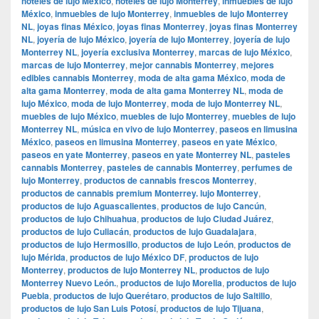
hoteles de lujo México
,
hoteles de lujo Monterrey
,
inmuebles de lujo
México
,
inmuebles de lujo Monterrey
,
inmuebles de lujo Monterrey
NL
,
joyas finas México
,
joyas finas Monterrey
,
joyas finas Monterrey
NL
,
joyería de lujo México
,
joyería de lujo Monterrey
,
joyería de lujo
Monterrey NL
,
joyería exclusiva Monterrey
,
marcas de lujo México
,
marcas de lujo Monterrey
,
mejor cannabis Monterrey
,
mejores
edibles cannabis Monterrey
,
moda de alta gama México
,
moda de
alta gama Monterrey
,
moda de alta gama Monterrey NL
,
moda de
lujo México
,
moda de lujo Monterrey
,
moda de lujo Monterrey NL
,
muebles de lujo México
,
muebles de lujo Monterrey
,
muebles de lujo
Monterrey NL
,
música en vivo de lujo Monterrey
,
paseos en limusina
México
,
paseos en limusina Monterrey
,
paseos en yate México
,
paseos en yate Monterrey
,
paseos en yate Monterrey NL
,
pasteles
cannabis Monterrey
,
pasteles de cannabis Monterrey
,
perfumes de
lujo Monterrey
,
productos de cannabis frescos Monterrey
,
productos de cannabis premium Monterrey. lujo Monterrey
,
productos de lujo Aguascalientes
,
productos de lujo Cancún
,
productos de lujo Chihuahua
,
productos de lujo Ciudad Juárez
,
productos de lujo Culiacán
,
productos de lujo Guadalajara
,
productos de lujo Hermosillo
,
productos de lujo León
,
productos de
lujo Mérida
,
productos de lujo México DF
,
productos de lujo
Monterrey
,
productos de lujo Monterrey NL
,
productos de lujo
Monterrey Nuevo León.
,
productos de lujo Morelia
,
productos de lujo
Puebla
,
productos de lujo Querétaro
,
productos de lujo Saltillo
,
productos de lujo San Luis Potosí
,
productos de lujo Tijuana
,