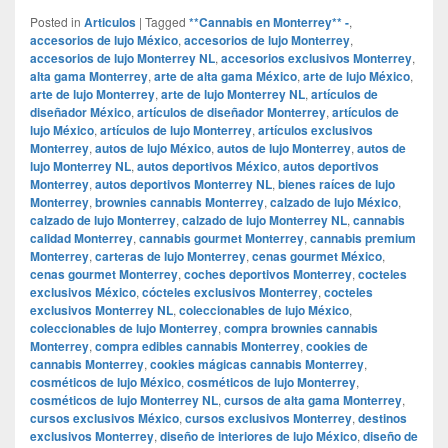
Posted in
Articulos
|
Tagged
**Cannabis en Monterrey** -
,
accesorios de lujo México
,
accesorios de lujo Monterrey
,
accesorios de lujo Monterrey NL
,
accesorios exclusivos Monterrey
,
alta gama Monterrey
,
arte de alta gama México
,
arte de lujo México
,
arte de lujo Monterrey
,
arte de lujo Monterrey NL
,
artículos de
diseñador México
,
artículos de diseñador Monterrey
,
artículos de
lujo México
,
artículos de lujo Monterrey
,
artículos exclusivos
Monterrey
,
autos de lujo México
,
autos de lujo Monterrey
,
autos de
lujo Monterrey NL
,
autos deportivos México
,
autos deportivos
Monterrey
,
autos deportivos Monterrey NL
,
bienes raíces de lujo
Monterrey
,
brownies cannabis Monterrey
,
calzado de lujo México
,
calzado de lujo Monterrey
,
calzado de lujo Monterrey NL
,
cannabis
calidad Monterrey
,
cannabis gourmet Monterrey
,
cannabis premium
Monterrey
,
carteras de lujo Monterrey
,
cenas gourmet México
,
cenas gourmet Monterrey
,
coches deportivos Monterrey
,
cocteles
exclusivos México
,
cócteles exclusivos Monterrey
,
cocteles
exclusivos Monterrey NL
,
coleccionables de lujo México
,
coleccionables de lujo Monterrey
,
compra brownies cannabis
Monterrey
,
compra edibles cannabis Monterrey
,
cookies de
cannabis Monterrey
,
cookies mágicas cannabis Monterrey
,
cosméticos de lujo México
,
cosméticos de lujo Monterrey
,
cosméticos de lujo Monterrey NL
,
cursos de alta gama Monterrey
,
cursos exclusivos México
,
cursos exclusivos Monterrey
,
destinos
exclusivos Monterrey
,
diseño de interiores de lujo México
,
diseño de