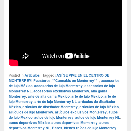
Posted in
Articulos
|
Tagged
¡ASÍ SE VIVE EN EL CENTRO DE
MONTERREY! Puesteros
,
**Cannabis en Monterrey** -
,
accesorios
de lujo México
,
accesorios de lujo Monterrey
,
accesorios de lujo
Monterrey NL
,
accesorios exclusivos Monterrey
,
alta gama
Monterrey
,
arte de alta gama México
,
arte de lujo México
,
arte de
lujo Monterrey
,
arte de lujo Monterrey NL
,
artículos de diseñador
México
,
artículos de diseñador Monterrey
,
artículos de lujo México
,
artículos de lujo Monterrey
,
artículos exclusivos Monterrey
,
autos
de lujo México
,
autos de lujo Monterrey
,
autos de lujo Monterrey NL
,
autos deportivos México
,
autos deportivos Monterrey
,
autos
deportivos Monterrey NL
,
Bares
,
bienes raíces de lujo Monterrey
,