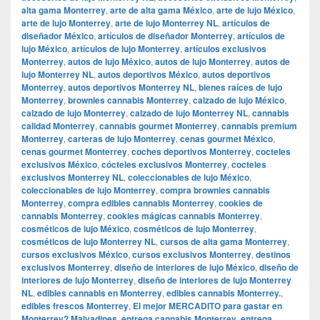
alta gama Monterrey
,
arte de alta gama México
,
arte de lujo México
,
arte de lujo Monterrey
,
arte de lujo Monterrey NL
,
artículos de
diseñador México
,
artículos de diseñador Monterrey
,
artículos de
lujo México
,
artículos de lujo Monterrey
,
artículos exclusivos
Monterrey
,
autos de lujo México
,
autos de lujo Monterrey
,
autos de
lujo Monterrey NL
,
autos deportivos México
,
autos deportivos
Monterrey
,
autos deportivos Monterrey NL
,
bienes raíces de lujo
Monterrey
,
brownies cannabis Monterrey
,
calzado de lujo México
,
calzado de lujo Monterrey
,
calzado de lujo Monterrey NL
,
cannabis
calidad Monterrey
,
cannabis gourmet Monterrey
,
cannabis premium
Monterrey
,
carteras de lujo Monterrey
,
cenas gourmet México
,
cenas gourmet Monterrey
,
coches deportivos Monterrey
,
cocteles
exclusivos México
,
cócteles exclusivos Monterrey
,
cocteles
exclusivos Monterrey NL
,
coleccionables de lujo México
,
coleccionables de lujo Monterrey
,
compra brownies cannabis
Monterrey
,
compra edibles cannabis Monterrey
,
cookies de
cannabis Monterrey
,
cookies mágicas cannabis Monterrey
,
cosméticos de lujo México
,
cosméticos de lujo Monterrey
,
cosméticos de lujo Monterrey NL
,
cursos de alta gama Monterrey
,
cursos exclusivos México
,
cursos exclusivos Monterrey
,
destinos
exclusivos Monterrey
,
diseño de interiores de lujo México
,
diseño de
interiores de lujo Monterrey
,
diseño de interiores de lujo Monterrey
NL
,
edibles cannabis en Monterrey
,
edibles cannabis Monterrey.
,
edibles frescos Monterrey
,
El mejor MERCADITO para gastar en
Monterrey? Malvadines
,
entrega cannabis Monterrey
,
entrega