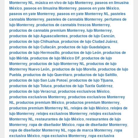
Monterrey NL
,
música en vivo de lujo Monterrey
,
paseos en limusina
México
,
paseos en limusina Monterrey
,
paseos en yate México
,
paseos en yate Monterrey
,
paseos en yate Monterrey NL
,
pasteles
cannabis Monterrey
,
pasteles de cannabis Monterrey
,
perfumes de
lujo Monterrey
,
productos de cannabis frescos Monterrey
,
productos de cannabis premium Monterrey. lujo Monterrey
,
productos de lujo Aguascalientes
,
productos de lujo Cancún
,
productos de lujo Chihuahua
,
productos de lujo Ciudad Juárez
,
productos de lujo Culiacán
,
productos de lujo Guadalajara
,
productos de lujo Hermosillo
,
productos de lujo León
,
productos de
lujo Mérida
,
productos de lujo México DF
,
productos de lujo
Monterrey
,
productos de lujo Monterrey NL
,
productos de lujo
Monterrey Nuevo León.
,
productos de lujo Morelia
,
productos de lujo
Puebla
,
productos de lujo Querétaro
,
productos de lujo Saltillo
,
productos de lujo San Luis Potosí
,
productos de lujo Tijuana
,
productos de lujo Toluca
,
productos de lujo Tuxtla Gutiérrez
,
productos de lujo Veracruz
,
productos exclusivos México
,
productos exclusivos Monterrey
,
productos exclusivos Monterrey
NL
,
productos premium México
,
productos premium Monterrey
,
productos premium Monterrey NL
,
relojes de lujo México
,
relojes de
lujo Monterrey
,
relojes exclusivos Monterrey
,
relojes exclusivos
Monterrey NL
,
restaurantes de lujo México
,
restaurantes de lujo
Monterrey
,
ropa de diseñador México
,
ropa de diseñador Monterrey
,
ropa de diseñador Monterrey NL
,
ropa de marca Monterrey
,
ropa
exclusiva México
,
ropa exclusiva Monterrey
,
ropa exclusiva