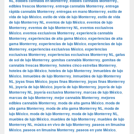
NL
,
edibles cannabis en Monterrey
,
edibles cannabis Monterrey.
,
edibles frescos Monterrey
,
entrega cannabis Monterrey
,
entrega
rápida cannabis Monterrey
,
entregas en mano Monterrey
,
estilo de
vida de lujo México
,
estilo de vida de lujo Monterrey
,
estilo de vida
de lujo Monterrey NL
,
eventos de lujo México
,
eventos de lujo
Monterrey
,
eventos de lujo Monterrey NL
,
eventos exclusivos
México
,
eventos exclusivos Monterrey
,
experiencia cannabis
Monterrey
,
experiencias de alta gama México
,
experiencias de alta
gama Monterrey
,
experiencias de lujo México
,
experiencias de lujo
Monterrey
,
experiencias exclusivas México
,
experiencias
exclusivas Monterrey
,
experiencias exclusivas Monterrey NL
,
gafas
de sol de lujo Monterrey
,
gomitas cannabis Monterrey
,
gomitas de
cannabis frescas Monterrey
,
hoteles cinco estrellas Monterrey
,
hoteles de lujo México
,
hoteles de lujo Monterrey
,
inmuebles de lujo
México
,
inmuebles de lujo Monterrey
,
inmuebles de lujo Monterrey
NL
,
joyas finas México
,
joyas finas Monterrey
,
joyas finas Monterrey
NL
,
joyería de lujo México
,
joyería de lujo Monterrey
,
joyería de lujo
Monterrey NL
,
joyería exclusiva Monterrey
,
marcas de lujo México
,
marcas de lujo Monterrey
,
mejor cannabis Monterrey
,
mejores
edibles cannabis Monterrey
,
moda de alta gama México
,
moda de
alta gama Monterrey
,
moda de alta gama Monterrey NL
,
moda de
lujo México
,
moda de lujo Monterrey
,
moda de lujo Monterrey NL
,
muebles de lujo México
,
muebles de lujo Monterrey
,
muebles de lujo
Monterrey NL
,
música en vivo de lujo Monterrey
,
paseos en limusina
México
,
paseos en limusina Monterrey
,
paseos en yate México
,