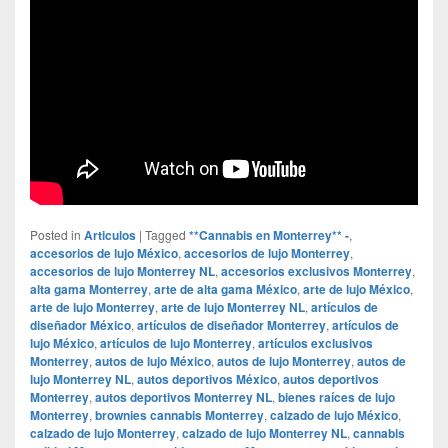
Posted in
Articulos
|
Tagged
**Cannabis en Monterrey** -
,
accesorios de lujo México
,
accesorios de lujo Monterrey
,
accesorios de lujo Monterrey NL
,
accesorios exclusivos Monterrey
,
alta gama Monterrey
,
arte de alta gama México
,
arte de lujo México
,
arte de lujo Monterrey
,
arte de lujo Monterrey NL
,
artículos de
diseñador México
,
artículos de diseñador Monterrey
,
artículos de
lujo México
,
artículos de lujo Monterrey
,
artículos exclusivos
Monterrey
,
autos de lujo México
,
autos de lujo Monterrey
,
autos de
lujo Monterrey NL
,
autos deportivos México
,
autos deportivos
Monterrey
,
autos deportivos Monterrey NL
,
bienes raíces de lujo
Monterrey
,
brownies cannabis Monterrey
,
calzado de lujo México
,
calzado de lujo Monterrey
,
calzado de lujo Monterrey NL
,
cannabis