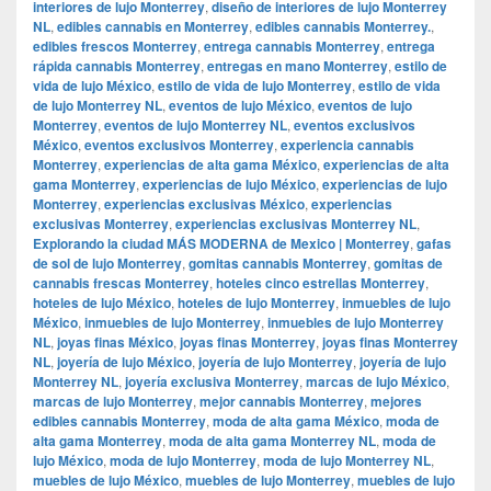
interiores de lujo Monterrey
,
diseño de interiores de lujo Monterrey
NL
,
edibles cannabis en Monterrey
,
edibles cannabis Monterrey.
,
edibles frescos Monterrey
,
entrega cannabis Monterrey
,
entrega
rápida cannabis Monterrey
,
entregas en mano Monterrey
,
estilo de
vida de lujo México
,
estilo de vida de lujo Monterrey
,
estilo de vida
de lujo Monterrey NL
,
eventos de lujo México
,
eventos de lujo
Monterrey
,
eventos de lujo Monterrey NL
,
eventos exclusivos
México
,
eventos exclusivos Monterrey
,
experiencia cannabis
Monterrey
,
experiencias de alta gama México
,
experiencias de alta
gama Monterrey
,
experiencias de lujo México
,
experiencias de lujo
Monterrey
,
experiencias exclusivas México
,
experiencias
exclusivas Monterrey
,
experiencias exclusivas Monterrey NL
,
Explorando la ciudad MÁS MODERNA de Mexico | Monterrey
,
gafas
de sol de lujo Monterrey
,
gomitas cannabis Monterrey
,
gomitas de
cannabis frescas Monterrey
,
hoteles cinco estrellas Monterrey
,
hoteles de lujo México
,
hoteles de lujo Monterrey
,
inmuebles de lujo
México
,
inmuebles de lujo Monterrey
,
inmuebles de lujo Monterrey
NL
,
joyas finas México
,
joyas finas Monterrey
,
joyas finas Monterrey
NL
,
joyería de lujo México
,
joyería de lujo Monterrey
,
joyería de lujo
Monterrey NL
,
joyería exclusiva Monterrey
,
marcas de lujo México
,
marcas de lujo Monterrey
,
mejor cannabis Monterrey
,
mejores
edibles cannabis Monterrey
,
moda de alta gama México
,
moda de
alta gama Monterrey
,
moda de alta gama Monterrey NL
,
moda de
lujo México
,
moda de lujo Monterrey
,
moda de lujo Monterrey NL
,
muebles de lujo México
,
muebles de lujo Monterrey
,
muebles de lujo