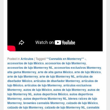
Posted in
Articulos
|
Tagged
**Cannabis en Monterrey** -
,
accesorios de lujo México
,
accesorios de lujo Monterrey
,
accesorios de lujo Monterrey NL
,
accesorios exclusivos Monterrey
,
alta gama Monterrey
,
arte de alta gama México
,
arte de lujo México
,
arte de lujo Monterrey
,
arte de lujo Monterrey NL
,
artículos de
diseñador México
,
artículos de diseñador Monterrey
,
artículos de
lujo México
,
artículos de lujo Monterrey
,
artículos exclusivos
Monterrey
,
autos de lujo México
,
autos de lujo Monterrey
,
autos de
lujo Monterrey NL
,
autos deportivos México
,
autos deportivos
Monterrey
,
autos deportivos Monterrey NL
,
bienes raíces de lujo
Monterrey
,
brownies cannabis Monterrey
,
calzado de lujo México
,
calzado de lujo Monterrey
,
calzado de lujo Monterrey NL
,
cannabis