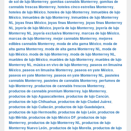
de sol de lujo Monterrey
,
gomitas cannabis Monterrey
,
gomitas de
cannabis frescas Monterrey
,
hoteles cinco estrellas Monterrey
,
hoteles de lujo México
,
hoteles de lujo Monterrey
,
inmuebles de lujo
México
,
inmuebles de lujo Monterrey
,
inmuebles de lujo Monterrey
NL
,
joyas finas México
,
joyas finas Monterrey
,
joyas finas Monterrey
NL
,
joyería de lujo México
,
joyería de lujo Monterrey
,
joyería de lujo
Monterrey NL
,
joyería exclusiva Monterrey
,
marcas de lujo México
,
marcas de lujo Monterrey
,
mejor cannabis Monterrey
,
mejores
edibles cannabis Monterrey
,
moda de alta gama México
,
moda de
alta gama Monterrey
,
moda de alta gama Monterrey NL
,
moda de
lujo México
,
moda de lujo Monterrey
,
moda de lujo Monterrey NL
,
muebles de lujo México
,
muebles de lujo Monterrey
,
muebles de lujo
Monterrey NL
,
música en vivo de lujo Monterrey
,
paseos en limusina
México
,
paseos en limusina Monterrey
,
paseos en yate México
,
paseos en yate Monterrey
,
paseos en yate Monterrey NL
,
pasteles
cannabis Monterrey
,
pasteles de cannabis Monterrey
,
perfumes de
lujo Monterrey
,
productos de cannabis frescos Monterrey
,
productos de cannabis premium Monterrey. lujo Monterrey
,
productos de lujo Aguascalientes
,
productos de lujo Cancún
,
productos de lujo Chihuahua
,
productos de lujo Ciudad Juárez
,
productos de lujo Culiacán
,
productos de lujo Guadalajara
,
productos de lujo Hermosillo
,
productos de lujo León
,
productos de
lujo Mérida
,
productos de lujo México DF
,
productos de lujo
Monterrey
,
productos de lujo Monterrey NL
,
productos de lujo
Monterrey Nuevo León.
,
productos de lujo Morelia
,
productos de lujo