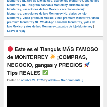
Monterrey NL
,
spa de lujo México
,
spa de lujo Monterrey
,
spa de lujo
Monterrey NL
,
Telegram cannabis Monterrey
,
turismo de lujo
Monterrey
,
vacaciones de lujo México
,
vacaciones de lujo
Monterrey
,
vacaciones de lujo Monterrey NL
,
viajes de lujo
Monterrey
,
vinos premium México
,
vinos premium Monterrey
,
vinos
premium Monterrey NL
,
WhatsApp cannabis Monterrey
,
yates de
lujo México
,
yates de lujo Monterrey
,
zapatos de lujo Monterrey
|
Leave a reply
Este es el Tianguis MÁS FAMOSO
de MONTERREY
¡COMPRAS,
NEGOCIO, gangas y PRECIOS
Tips REALES
Posted on
octubre 29, 2025
by
admin
—
No Comments ↓