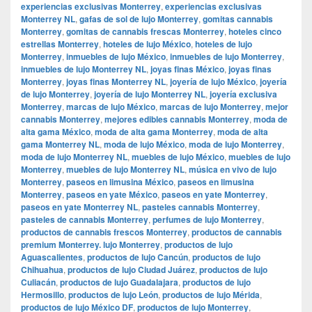
experiencias exclusivas Monterrey
,
experiencias exclusivas
Monterrey NL
,
gafas de sol de lujo Monterrey
,
gomitas cannabis
Monterrey
,
gomitas de cannabis frescas Monterrey
,
hoteles cinco
estrellas Monterrey
,
hoteles de lujo México
,
hoteles de lujo
Monterrey
,
inmuebles de lujo México
,
inmuebles de lujo Monterrey
,
inmuebles de lujo Monterrey NL
,
joyas finas México
,
joyas finas
Monterrey
,
joyas finas Monterrey NL
,
joyería de lujo México
,
joyería
de lujo Monterrey
,
joyería de lujo Monterrey NL
,
joyería exclusiva
Monterrey
,
marcas de lujo México
,
marcas de lujo Monterrey
,
mejor
cannabis Monterrey
,
mejores edibles cannabis Monterrey
,
moda de
alta gama México
,
moda de alta gama Monterrey
,
moda de alta
gama Monterrey NL
,
moda de lujo México
,
moda de lujo Monterrey
,
moda de lujo Monterrey NL
,
muebles de lujo México
,
muebles de lujo
Monterrey
,
muebles de lujo Monterrey NL
,
música en vivo de lujo
Monterrey
,
paseos en limusina México
,
paseos en limusina
Monterrey
,
paseos en yate México
,
paseos en yate Monterrey
,
paseos en yate Monterrey NL
,
pasteles cannabis Monterrey
,
pasteles de cannabis Monterrey
,
perfumes de lujo Monterrey
,
productos de cannabis frescos Monterrey
,
productos de cannabis
premium Monterrey. lujo Monterrey
,
productos de lujo
Aguascalientes
,
productos de lujo Cancún
,
productos de lujo
Chihuahua
,
productos de lujo Ciudad Juárez
,
productos de lujo
Culiacán
,
productos de lujo Guadalajara
,
productos de lujo
Hermosillo
,
productos de lujo León
,
productos de lujo Mérida
,
productos de lujo México DF
,
productos de lujo Monterrey
,