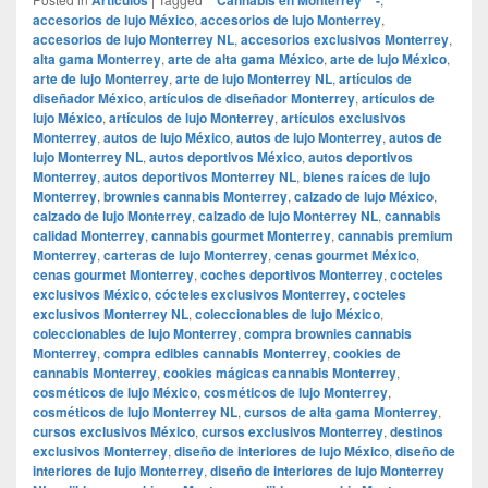
accesorios de lujo México
,
accesorios de lujo Monterrey
,
accesorios de lujo Monterrey NL
,
accesorios exclusivos Monterrey
,
alta gama Monterrey
,
arte de alta gama México
,
arte de lujo México
,
arte de lujo Monterrey
,
arte de lujo Monterrey NL
,
artículos de
diseñador México
,
artículos de diseñador Monterrey
,
artículos de
lujo México
,
artículos de lujo Monterrey
,
artículos exclusivos
Monterrey
,
autos de lujo México
,
autos de lujo Monterrey
,
autos de
lujo Monterrey NL
,
autos deportivos México
,
autos deportivos
Monterrey
,
autos deportivos Monterrey NL
,
bienes raíces de lujo
Monterrey
,
brownies cannabis Monterrey
,
calzado de lujo México
,
calzado de lujo Monterrey
,
calzado de lujo Monterrey NL
,
cannabis
calidad Monterrey
,
cannabis gourmet Monterrey
,
cannabis premium
Monterrey
,
carteras de lujo Monterrey
,
cenas gourmet México
,
cenas gourmet Monterrey
,
coches deportivos Monterrey
,
cocteles
exclusivos México
,
cócteles exclusivos Monterrey
,
cocteles
exclusivos Monterrey NL
,
coleccionables de lujo México
,
coleccionables de lujo Monterrey
,
compra brownies cannabis
Monterrey
,
compra edibles cannabis Monterrey
,
cookies de
cannabis Monterrey
,
cookies mágicas cannabis Monterrey
,
cosméticos de lujo México
,
cosméticos de lujo Monterrey
,
cosméticos de lujo Monterrey NL
,
cursos de alta gama Monterrey
,
cursos exclusivos México
,
cursos exclusivos Monterrey
,
destinos
exclusivos Monterrey
,
diseño de interiores de lujo México
,
diseño de
interiores de lujo Monterrey
,
diseño de interiores de lujo Monterrey