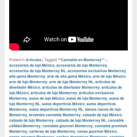
Posted in
Articulos
|
Tagged
**Cannabis en Monterrey** -
,
accesorios de lujo México
,
accesorios de lujo Monterrey
,
accesorios de lujo Monterrey NL
,
accesorios exclusivos Monterrey
,
alta gama Monterrey
,
arte de alta gama México
,
arte de lujo México
,
arte de lujo Monterrey
,
arte de lujo Monterrey NL
,
artículos de
diseñador México
,
artículos de diseñador Monterrey
,
artículos de
lujo México
,
artículos de lujo Monterrey
,
artículos exclusivos
Monterrey
,
autos de lujo México
,
autos de lujo Monterrey
,
autos de
lujo Monterrey NL
,
autos deportivos México
,
autos deportivos
Monterrey
,
autos deportivos Monterrey NL
,
bienes raíces de lujo
Monterrey
,
brownies cannabis Monterrey
,
calzado de lujo México
,
calzado de lujo Monterrey
,
calzado de lujo Monterrey NL
,
cannabis
calidad Monterrey
,
cannabis gourmet Monterrey
,
cannabis premium
Monterrey
,
carteras de lujo Monterrey
,
cenas gourmet México
,
cenas gourmet Monterrey
,
coches deportivos Monterrey
,
cocteles