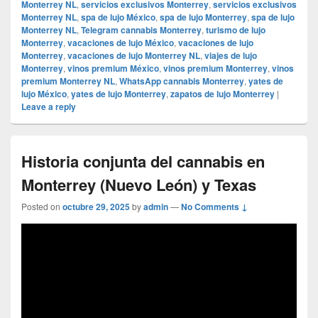
Monterrey NL
,
servicios exclusivos Monterrey
,
servicios exclusivos
Monterrey NL
,
spa de lujo México
,
spa de lujo Monterrey
,
spa de lujo
Monterrey NL
,
Telegram cannabis Monterrey
,
turismo de lujo
Monterrey
,
vacaciones de lujo México
,
vacaciones de lujo
Monterrey
,
vacaciones de lujo Monterrey NL
,
viajes de lujo
Monterrey
,
vinos premium México
,
vinos premium Monterrey
,
vinos
premium Monterrey NL
,
WhatsApp cannabis Monterrey
,
yates de
lujo México
,
yates de lujo Monterrey
,
zapatos de lujo Monterrey
|
Leave a reply
Historia conjunta del cannabis en
Monterrey (Nuevo León) y Texas
Posted on
octubre 29, 2025
by
admin
—
No Comments ↓