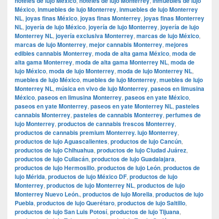
hoteles de lujo México
,
hoteles de lujo Monterrey
,
inmuebles de lujo
México
,
inmuebles de lujo Monterrey
,
inmuebles de lujo Monterrey
NL
,
joyas finas México
,
joyas finas Monterrey
,
joyas finas Monterrey
NL
,
joyería de lujo México
,
joyería de lujo Monterrey
,
joyería de lujo
Monterrey NL
,
joyería exclusiva Monterrey
,
marcas de lujo México
,
marcas de lujo Monterrey
,
mejor cannabis Monterrey
,
mejores
edibles cannabis Monterrey
,
moda de alta gama México
,
moda de
alta gama Monterrey
,
moda de alta gama Monterrey NL
,
moda de
lujo México
,
moda de lujo Monterrey
,
moda de lujo Monterrey NL
,
muebles de lujo México
,
muebles de lujo Monterrey
,
muebles de lujo
Monterrey NL
,
música en vivo de lujo Monterrey
,
paseos en limusina
México
,
paseos en limusina Monterrey
,
paseos en yate México
,
paseos en yate Monterrey
,
paseos en yate Monterrey NL
,
pasteles
cannabis Monterrey
,
pasteles de cannabis Monterrey
,
perfumes de
lujo Monterrey
,
productos de cannabis frescos Monterrey
,
productos de cannabis premium Monterrey. lujo Monterrey
,
productos de lujo Aguascalientes
,
productos de lujo Cancún
,
productos de lujo Chihuahua
,
productos de lujo Ciudad Juárez
,
productos de lujo Culiacán
,
productos de lujo Guadalajara
,
productos de lujo Hermosillo
,
productos de lujo León
,
productos de
lujo Mérida
,
productos de lujo México DF
,
productos de lujo
Monterrey
,
productos de lujo Monterrey NL
,
productos de lujo
Monterrey Nuevo León.
,
productos de lujo Morelia
,
productos de lujo
Puebla
,
productos de lujo Querétaro
,
productos de lujo Saltillo
,
productos de lujo San Luis Potosí
,
productos de lujo Tijuana
,