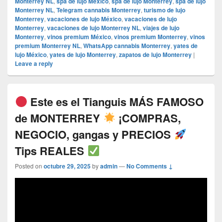
Monterrey NL
,
spa de lujo México
,
spa de lujo Monterrey
,
spa de lujo
Monterrey NL
,
Telegram cannabis Monterrey
,
turismo de lujo
Monterrey
,
vacaciones de lujo México
,
vacaciones de lujo
Monterrey
,
vacaciones de lujo Monterrey NL
,
viajes de lujo
Monterrey
,
vinos premium México
,
vinos premium Monterrey
,
vinos
premium Monterrey NL
,
WhatsApp cannabis Monterrey
,
yates de
lujo México
,
yates de lujo Monterrey
,
zapatos de lujo Monterrey
|
Leave a reply
Este es el Tianguis MÁS FAMOSO
de MONTERREY
¡COMPRAS,
NEGOCIO, gangas y PRECIOS
Tips REALES
Posted on
octubre 29, 2025
by
admin
—
No Comments ↓