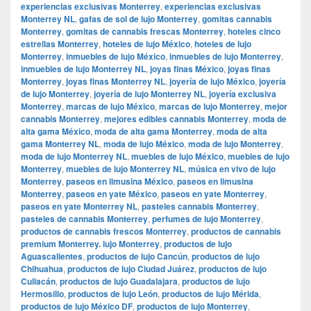
experiencias exclusivas Monterrey
,
experiencias exclusivas
Monterrey NL
,
gafas de sol de lujo Monterrey
,
gomitas cannabis
Monterrey
,
gomitas de cannabis frescas Monterrey
,
hoteles cinco
estrellas Monterrey
,
hoteles de lujo México
,
hoteles de lujo
Monterrey
,
inmuebles de lujo México
,
inmuebles de lujo Monterrey
,
inmuebles de lujo Monterrey NL
,
joyas finas México
,
joyas finas
Monterrey
,
joyas finas Monterrey NL
,
joyería de lujo México
,
joyería
de lujo Monterrey
,
joyería de lujo Monterrey NL
,
joyería exclusiva
Monterrey
,
marcas de lujo México
,
marcas de lujo Monterrey
,
mejor
cannabis Monterrey
,
mejores edibles cannabis Monterrey
,
moda de
alta gama México
,
moda de alta gama Monterrey
,
moda de alta
gama Monterrey NL
,
moda de lujo México
,
moda de lujo Monterrey
,
moda de lujo Monterrey NL
,
muebles de lujo México
,
muebles de lujo
Monterrey
,
muebles de lujo Monterrey NL
,
música en vivo de lujo
Monterrey
,
paseos en limusina México
,
paseos en limusina
Monterrey
,
paseos en yate México
,
paseos en yate Monterrey
,
paseos en yate Monterrey NL
,
pasteles cannabis Monterrey
,
pasteles de cannabis Monterrey
,
perfumes de lujo Monterrey
,
productos de cannabis frescos Monterrey
,
productos de cannabis
premium Monterrey. lujo Monterrey
,
productos de lujo
Aguascalientes
,
productos de lujo Cancún
,
productos de lujo
Chihuahua
,
productos de lujo Ciudad Juárez
,
productos de lujo
Culiacán
,
productos de lujo Guadalajara
,
productos de lujo
Hermosillo
,
productos de lujo León
,
productos de lujo Mérida
,
productos de lujo México DF
,
productos de lujo Monterrey
,