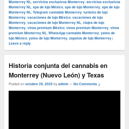
Monterrey NL
,
servicios exclusivos Monterrey
,
servicios exclusivos
Monterrey NL
,
spa de lujo México
,
spa de lujo Monterrey
,
spa de lujo
Monterrey NL
,
Telegram cannabis Monterrey
,
turismo de lujo
Monterrey
,
vacaciones de lujo México
,
vacaciones de lujo
Monterrey
,
vacaciones de lujo Monterrey NL
,
viajes de lujo
Monterrey
,
vinos premium México
,
vinos premium Monterrey
,
vinos
premium Monterrey NL
,
WhatsApp cannabis Monterrey
,
yates de
lujo México
,
yates de lujo Monterrey
,
zapatos de lujo Monterrey
|
Leave a reply
Historia conjunta del cannabis en
Monterrey (Nuevo León) y Texas
Posted on
octubre 29, 2025
by
admin
—
No Comments ↓