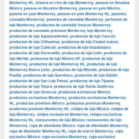
Monterrey NL
,
música en vivo de lujo Monterrey
,
paseos en limusina
México
,
paseos en limusina Monterrey
,
paseos en yate México
,
paseos en yate Monterrey
,
paseos en yate Monterrey NL
,
pasteles
cannabis Monterrey
,
pasteles de cannabis Monterrey
,
perfumes de
lujo Monterrey
,
productos de cannabis frescos Monterrey
,
productos de cannabis premium Monterrey. lujo Monterrey
,
productos de lujo Aguascalientes
,
productos de lujo Cancún
,
productos de lujo Chihuahua
,
productos de lujo Ciudad Juárez
,
productos de lujo Culiacán
,
productos de lujo Guadalajara
,
productos de lujo Hermosillo
,
productos de lujo León
,
productos de
lujo Mérida
,
productos de lujo México DF
,
productos de lujo
Monterrey
,
productos de lujo Monterrey NL
,
productos de lujo
Monterrey Nuevo León.
,
productos de lujo Morelia
,
productos de lujo
Puebla
,
productos de lujo Querétaro
,
productos de lujo Saltillo
,
productos de lujo San Luis Potosí
,
productos de lujo Tijuana
,
productos de lujo Toluca
,
productos de lujo Tuxtla Gutiérrez
,
productos de lujo Veracruz
,
productos exclusivos México
,
productos exclusivos Monterrey
,
productos exclusivos Monterrey
NL
,
productos premium México
,
productos premium Monterrey
,
productos premium Monterrey NL
,
relojes de lujo México
,
relojes de
lujo Monterrey
,
relojes exclusivos Monterrey
,
relojes exclusivos
Monterrey NL
,
restaurantes de lujo México
,
restaurantes de lujo
Monterrey
,
ropa de diseñador México
,
ropa de diseñador Monterrey
,
ropa de diseñador Monterrey NL
,
ropa de marca Monterrey
,
ropa
exclusiva México
,
ropa exclusiva Monterrey
,
ropa exclusiva