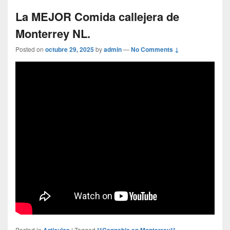
La MEJOR Comida callejera de
Monterrey NL.
Posted on
octubre 29, 2025
by
admin
—
No Comments ↓
Posted in
Articulos
|
Tagged
**Cannabis en Monterrey** -
,