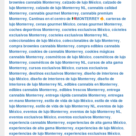
brownies cannabis Monterrey
,
calzado de lujo México
,
calzado de
lujo Monterrey
,
calzado de lujo Monterrey NL
,
cannabis calidad
Monterrey
,
cannabis gourmet Monterrey
,
cannabis premium
Monterrey
,
Cantinas en el centro de
MONTERREY
,
carteras de
lujo Monterrey
,
cenas gourmet México
,
cenas gourmet Monterrey
,
coches deportivos Monterrey
,
cocteles exclusivos México
,
cócteles
exclusivos Monterrey
,
cocteles exclusivos Monterrey NL
,
coleccionables de lujo México
,
coleccionables de lujo Monterrey
,
compra brownies cannabis Monterrey
,
compra edibles cannabis
Monterrey
,
cookies de cannabis Monterrey
,
cookies mágicas
cannabis Monterrey
,
cosméticos de lujo México
,
cosméticos de lujo
Monterrey
,
cosméticos de lujo Monterrey NL
,
cursos de alta gama
Monterrey
,
cursos exclusivos México
,
cursos exclusivos
Monterrey
,
destinos exclusivos Monterrey
,
diseño de interiores de
lujo México
,
diseño de interiores de lujo Monterrey
,
diseño de
interiores de lujo Monterrey NL
,
edibles cannabis en Monterrey
,
edibles cannabis Monterrey.
,
edibles frescos Monterrey
,
entrega
cannabis Monterrey
,
entrega rápida cannabis Monterrey
,
entregas
en mano Monterrey
,
estilo de vida de lujo México
,
estilo de vida de
lujo Monterrey
,
estilo de vida de lujo Monterrey NL
,
eventos de lujo
México
,
eventos de lujo Monterrey
,
eventos de lujo Monterrey NL
,
eventos exclusivos México
,
eventos exclusivos Monterrey
,
experiencia cannabis Monterrey
,
experiencias de alta gama México
,
experiencias de alta gama Monterrey
,
experiencias de lujo México
,
experiencias de lujo Monterrey
,
experiencias exclusivas México
,