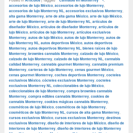
accesorios de lujo México
,
accesorios de lujo Monterrey
,
accesorios de lujo Monterrey NL
,
accesorios exclusivos Monterrey
,
alta gama Monterrey
,
arte de alta gama México
,
arte de lujo México
,
arte de lujo Monterrey
,
arte de lujo Monterrey NL
,
artículos de
diseñador México
,
artículos de diseñador Monterrey
,
artículos de
lujo México
,
artículos de lujo Monterrey
,
artículos exclusivos
Monterrey
,
autos de lujo México
,
autos de lujo Monterrey
,
autos de
lujo Monterrey NL
,
autos deportivos México
,
autos deportivos
Monterrey
,
autos deportivos Monterrey NL
,
bienes raíces de lujo
Monterrey
,
brownies cannabis Monterrey
,
calzado de lujo México
,
calzado de lujo Monterrey
,
calzado de lujo Monterrey NL
,
cannabis
calidad Monterrey
,
cannabis gourmet Monterrey
,
cannabis premium
Monterrey
,
carteras de lujo Monterrey
,
cenas gourmet México
,
cenas gourmet Monterrey
,
coches deportivos Monterrey
,
cocteles
exclusivos México
,
cócteles exclusivos Monterrey
,
cocteles
exclusivos Monterrey NL
,
coleccionables de lujo México
,
coleccionables de lujo Monterrey
,
compra brownies cannabis
Monterrey
,
compra edibles cannabis Monterrey
,
cookies de
cannabis Monterrey
,
cookies mágicas cannabis Monterrey
,
cosméticos de lujo México
,
cosméticos de lujo Monterrey
,
cosméticos de lujo Monterrey NL
,
cursos de alta gama Monterrey
,
cursos exclusivos México
,
cursos exclusivos Monterrey
,
destinos
exclusivos Monterrey
,
diseño de interiores de lujo México
,
diseño de
interiores de lujo Monterrey
,
diseño de interiores de lujo Monterrey