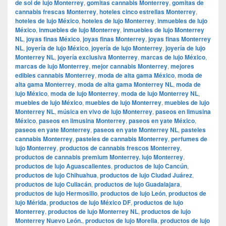
de sol de lujo Monterrey
,
gomitas cannabis Monterrey
,
gomitas de
cannabis frescas Monterrey
,
hoteles cinco estrellas Monterrey
,
hoteles de lujo México
,
hoteles de lujo Monterrey
,
inmuebles de lujo
México
,
inmuebles de lujo Monterrey
,
inmuebles de lujo Monterrey
NL
,
joyas finas México
,
joyas finas Monterrey
,
joyas finas Monterrey
NL
,
joyería de lujo México
,
joyería de lujo Monterrey
,
joyería de lujo
Monterrey NL
,
joyería exclusiva Monterrey
,
marcas de lujo México
,
marcas de lujo Monterrey
,
mejor cannabis Monterrey
,
mejores
edibles cannabis Monterrey
,
moda de alta gama México
,
moda de
alta gama Monterrey
,
moda de alta gama Monterrey NL
,
moda de
lujo México
,
moda de lujo Monterrey
,
moda de lujo Monterrey NL
,
muebles de lujo México
,
muebles de lujo Monterrey
,
muebles de lujo
Monterrey NL
,
música en vivo de lujo Monterrey
,
paseos en limusina
México
,
paseos en limusina Monterrey
,
paseos en yate México
,
paseos en yate Monterrey
,
paseos en yate Monterrey NL
,
pasteles
cannabis Monterrey
,
pasteles de cannabis Monterrey
,
perfumes de
lujo Monterrey
,
productos de cannabis frescos Monterrey
,
productos de cannabis premium Monterrey. lujo Monterrey
,
productos de lujo Aguascalientes
,
productos de lujo Cancún
,
productos de lujo Chihuahua
,
productos de lujo Ciudad Juárez
,
productos de lujo Culiacán
,
productos de lujo Guadalajara
,
productos de lujo Hermosillo
,
productos de lujo León
,
productos de
lujo Mérida
,
productos de lujo México DF
,
productos de lujo
Monterrey
,
productos de lujo Monterrey NL
,
productos de lujo
Monterrey Nuevo León.
,
productos de lujo Morelia
,
productos de lujo