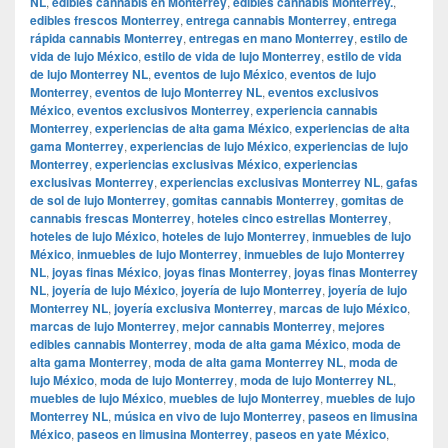
NL
,
edibles cannabis en Monterrey
,
edibles cannabis Monterrey.
,
edibles frescos Monterrey
,
entrega cannabis Monterrey
,
entrega
rápida cannabis Monterrey
,
entregas en mano Monterrey
,
estilo de
vida de lujo México
,
estilo de vida de lujo Monterrey
,
estilo de vida
de lujo Monterrey NL
,
eventos de lujo México
,
eventos de lujo
Monterrey
,
eventos de lujo Monterrey NL
,
eventos exclusivos
México
,
eventos exclusivos Monterrey
,
experiencia cannabis
Monterrey
,
experiencias de alta gama México
,
experiencias de alta
gama Monterrey
,
experiencias de lujo México
,
experiencias de lujo
Monterrey
,
experiencias exclusivas México
,
experiencias
exclusivas Monterrey
,
experiencias exclusivas Monterrey NL
,
gafas
de sol de lujo Monterrey
,
gomitas cannabis Monterrey
,
gomitas de
cannabis frescas Monterrey
,
hoteles cinco estrellas Monterrey
,
hoteles de lujo México
,
hoteles de lujo Monterrey
,
inmuebles de lujo
México
,
inmuebles de lujo Monterrey
,
inmuebles de lujo Monterrey
NL
,
joyas finas México
,
joyas finas Monterrey
,
joyas finas Monterrey
NL
,
joyería de lujo México
,
joyería de lujo Monterrey
,
joyería de lujo
Monterrey NL
,
joyería exclusiva Monterrey
,
marcas de lujo México
,
marcas de lujo Monterrey
,
mejor cannabis Monterrey
,
mejores
edibles cannabis Monterrey
,
moda de alta gama México
,
moda de
alta gama Monterrey
,
moda de alta gama Monterrey NL
,
moda de
lujo México
,
moda de lujo Monterrey
,
moda de lujo Monterrey NL
,
muebles de lujo México
,
muebles de lujo Monterrey
,
muebles de lujo
Monterrey NL
,
música en vivo de lujo Monterrey
,
paseos en limusina
México
,
paseos en limusina Monterrey
,
paseos en yate México
,