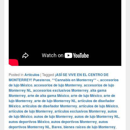
Posted in
Articulos
|
Tagged
¡ASÍ SE VIVE EN EL CENTRO DE
MONTERREY! Puesteros
,
**Cannabis en Monterrey** -
,
accesorios
de lujo México
,
accesorios de lujo Monterrey
,
accesorios de lujo
Monterrey NL
,
accesorios exclusivos Monterrey
,
alta gama
Monterrey
,
arte de alta gama México
,
arte de lujo México
,
arte de
lujo Monterrey
,
arte de lujo Monterrey NL
,
artículos de diseñador
México
,
artículos de diseñador Monterrey
,
artículos de lujo México
,
artículos de lujo Monterrey
,
artículos exclusivos Monterrey
,
autos
de lujo México
,
autos de lujo Monterrey
,
autos de lujo Monterrey NL
,
autos deportivos México
,
autos deportivos Monterrey
,
autos
deportivos Monterrey NL
,
Bares
,
bienes raíces de lujo Monterrey
,