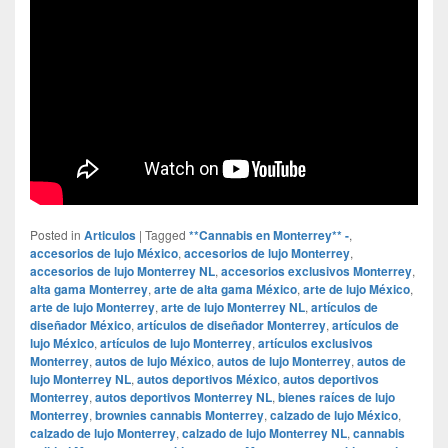
Posted in
Articulos
|
Tagged
**Cannabis en Monterrey** -
,
accesorios de lujo México
,
accesorios de lujo Monterrey
,
accesorios de lujo Monterrey NL
,
accesorios exclusivos Monterrey
,
alta gama Monterrey
,
arte de alta gama México
,
arte de lujo México
,
arte de lujo Monterrey
,
arte de lujo Monterrey NL
,
artículos de
diseñador México
,
artículos de diseñador Monterrey
,
artículos de
lujo México
,
artículos de lujo Monterrey
,
artículos exclusivos
Monterrey
,
autos de lujo México
,
autos de lujo Monterrey
,
autos de
lujo Monterrey NL
,
autos deportivos México
,
autos deportivos
Monterrey
,
autos deportivos Monterrey NL
,
bienes raíces de lujo
Monterrey
,
brownies cannabis Monterrey
,
calzado de lujo México
,
calzado de lujo Monterrey
,
calzado de lujo Monterrey NL
,
cannabis