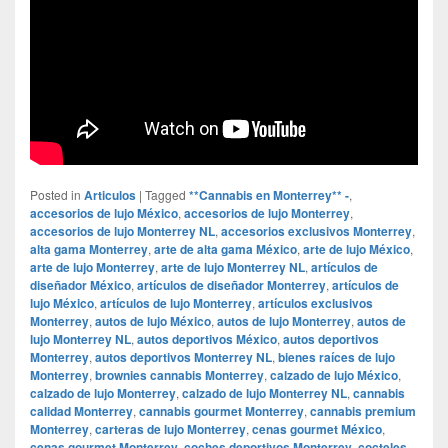
Posted in
Articulos
|
Tagged
**Cannabis en Monterrey** -
,
accesorios de lujo México
,
accesorios de lujo Monterrey
,
accesorios de lujo Monterrey NL
,
accesorios exclusivos Monterrey
,
alta gama Monterrey
,
arte de alta gama México
,
arte de lujo México
,
arte de lujo Monterrey
,
arte de lujo Monterrey NL
,
artículos de
diseñador México
,
artículos de diseñador Monterrey
,
artículos de
lujo México
,
artículos de lujo Monterrey
,
artículos exclusivos
Monterrey
,
autos de lujo México
,
autos de lujo Monterrey
,
autos de
lujo Monterrey NL
,
autos deportivos México
,
autos deportivos
Monterrey
,
autos deportivos Monterrey NL
,
bienes raíces de lujo
Monterrey
,
brownies cannabis Monterrey
,
calzado de lujo México
,
calzado de lujo Monterrey
,
calzado de lujo Monterrey NL
,
cannabis
calidad Monterrey
,
cannabis gourmet Monterrey
,
cannabis premium
Monterrey
,
carteras de lujo Monterrey
,
cenas gourmet México
,
cenas gourmet Monterrey
,
coches deportivos Monterrey
,
cocteles