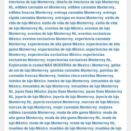
interiores de lujo Monterrey
,
diseño de interiores de lujo Monterrey
NL
,
edibles cannabis en Monterrey
,
edibles cannabis Monterrey.
,
edibles frescos Monterrey
,
entrega cannabis Monterrey
,
entrega
rápida cannabis Monterrey
,
entregas en mano Monterrey
,
estilo de
vida de lujo México
,
estilo de vida de lujo Monterrey
,
estilo de vida
de lujo Monterrey NL
,
eventos de lujo México
,
eventos de lujo
Monterrey
,
eventos de lujo Monterrey NL
,
eventos exclusivos
México
,
eventos exclusivos Monterrey
,
experiencia cannabis
Monterrey
,
experiencias de alta gama México
,
experiencias de alta
gama Monterrey
,
experiencias de lujo México
,
experiencias de lujo
Monterrey
,
experiencias exclusivas México
,
experiencias
exclusivas Monterrey
,
experiencias exclusivas Monterrey NL
,
Explorando la ciudad MÁS MODERNA de Mexico | Monterrey
,
gafas
de sol de lujo Monterrey
,
gomitas cannabis Monterrey
,
gomitas de
cannabis frescas Monterrey
,
hoteles cinco estrellas Monterrey
,
hoteles de lujo México
,
hoteles de lujo Monterrey
,
inmuebles de lujo
México
,
inmuebles de lujo Monterrey
,
inmuebles de lujo Monterrey
NL
,
joyas finas México
,
joyas finas Monterrey
,
joyas finas Monterrey
NL
,
joyería de lujo México
,
joyería de lujo Monterrey
,
joyería de lujo
Monterrey NL
,
joyería exclusiva Monterrey
,
marcas de lujo México
,
marcas de lujo Monterrey
,
mejor cannabis Monterrey
,
mejores
edibles cannabis Monterrey
,
moda de alta gama México
,
moda de
alta gama Monterrey
,
moda de alta gama Monterrey NL
,
moda de
lujo México
,
moda de lujo Monterrey
,
moda de lujo Monterrey NL
,
muebles de lujo México
,
muebles de lujo Monterrey
,
muebles de lujo