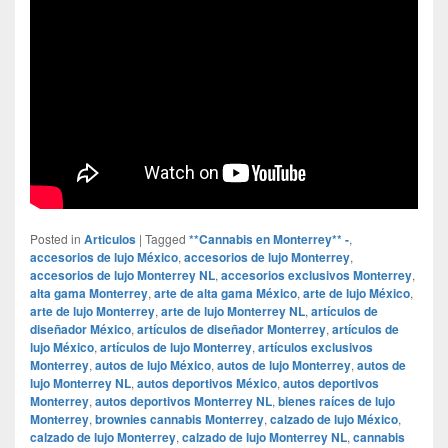
Posted in
Articulos
|
Tagged
**Cannabis en Monterrey** -
,
accesorios de lujo México
,
accesorios de lujo Monterrey
,
accesorios de lujo Monterrey NL
,
accesorios exclusivos Monterrey
,
alta gama Monterrey
,
arte de alta gama México
,
arte de lujo México
,
arte de lujo Monterrey
,
arte de lujo Monterrey NL
,
artículos de
diseñador México
,
artículos de diseñador Monterrey
,
artículos de
lujo México
,
artículos de lujo Monterrey
,
artículos exclusivos
Monterrey
,
autos de lujo México
,
autos de lujo Monterrey
,
autos de
lujo Monterrey NL
,
autos deportivos México
,
autos deportivos
Monterrey
,
autos deportivos Monterrey NL
,
bienes raíces de lujo
Monterrey
,
brownies cannabis Monterrey
,
calzado de lujo México
,
calzado de lujo Monterrey
,
calzado de lujo Monterrey NL
,
cannabis