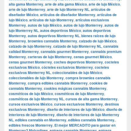
alta gama Monterrey
,
arte de alta gama México
,
arte de lujo México
,
arte de lujo Monterrey
,
arte de lujo Monterrey NL
,
artículos de
diseñador México
,
artículos de diseñador Monterrey
,
artículos de
lujo México
,
artículos de lujo Monterrey
,
artículos exclusivos
Monterrey
,
autos de lujo México
,
autos de lujo Monterrey
,
autos de
lujo Monterrey NL
,
autos deportivos México
,
autos deportivos
Monterrey
,
autos deportivos Monterrey NL
,
bienes raíces de lujo
Monterrey
,
brownies cannabis Monterrey
,
calzado de lujo México
,
calzado de lujo Monterrey
,
calzado de lujo Monterrey NL
,
cannabis
calidad Monterrey
,
cannabis gourmet Monterrey
,
cannabis premium
Monterrey
,
carteras de lujo Monterrey
,
cenas gourmet México
,
cenas gourmet Monterrey
,
coches deportivos Monterrey
,
cocteles
exclusivos México
,
cócteles exclusivos Monterrey
,
cocteles
exclusivos Monterrey NL
,
coleccionables de lujo México
,
coleccionables de lujo Monterrey
,
compra brownies cannabis
Monterrey
,
compra edibles cannabis Monterrey
,
cookies de
cannabis Monterrey
,
cookies mágicas cannabis Monterrey
,
cosméticos de lujo México
,
cosméticos de lujo Monterrey
,
cosméticos de lujo Monterrey NL
,
cursos de alta gama Monterrey
,
cursos exclusivos México
,
cursos exclusivos Monterrey
,
destinos
exclusivos Monterrey
,
diseño de interiores de lujo México
,
diseño de
interiores de lujo Monterrey
,
diseño de interiores de lujo Monterrey
NL
,
edibles cannabis en Monterrey
,
edibles cannabis Monterrey.
,
edibles frescos Monterrey
,
El mejor MERCADITO para gastar en
Monterrey? Malvadines
,
entrega cannabis Monterrey
,
entrega