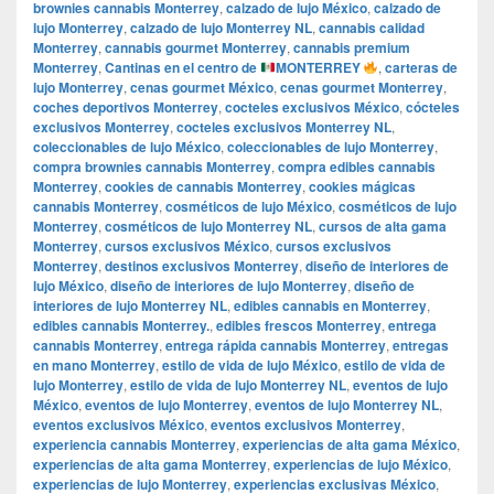
brownies cannabis Monterrey
,
calzado de lujo México
,
calzado de
lujo Monterrey
,
calzado de lujo Monterrey NL
,
cannabis calidad
Monterrey
,
cannabis gourmet Monterrey
,
cannabis premium
Monterrey
,
Cantinas en el centro de
MONTERREY
,
carteras de
lujo Monterrey
,
cenas gourmet México
,
cenas gourmet Monterrey
,
coches deportivos Monterrey
,
cocteles exclusivos México
,
cócteles
exclusivos Monterrey
,
cocteles exclusivos Monterrey NL
,
coleccionables de lujo México
,
coleccionables de lujo Monterrey
,
compra brownies cannabis Monterrey
,
compra edibles cannabis
Monterrey
,
cookies de cannabis Monterrey
,
cookies mágicas
cannabis Monterrey
,
cosméticos de lujo México
,
cosméticos de lujo
Monterrey
,
cosméticos de lujo Monterrey NL
,
cursos de alta gama
Monterrey
,
cursos exclusivos México
,
cursos exclusivos
Monterrey
,
destinos exclusivos Monterrey
,
diseño de interiores de
lujo México
,
diseño de interiores de lujo Monterrey
,
diseño de
interiores de lujo Monterrey NL
,
edibles cannabis en Monterrey
,
edibles cannabis Monterrey.
,
edibles frescos Monterrey
,
entrega
cannabis Monterrey
,
entrega rápida cannabis Monterrey
,
entregas
en mano Monterrey
,
estilo de vida de lujo México
,
estilo de vida de
lujo Monterrey
,
estilo de vida de lujo Monterrey NL
,
eventos de lujo
México
,
eventos de lujo Monterrey
,
eventos de lujo Monterrey NL
,
eventos exclusivos México
,
eventos exclusivos Monterrey
,
experiencia cannabis Monterrey
,
experiencias de alta gama México
,
experiencias de alta gama Monterrey
,
experiencias de lujo México
,
experiencias de lujo Monterrey
,
experiencias exclusivas México
,