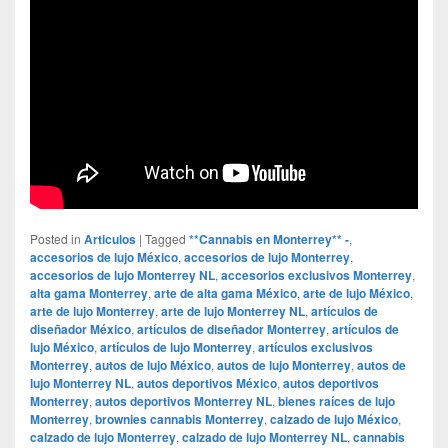
Posted in
Articulos
|
Tagged
**Cannabis en Monterrey** -
,
accesorios de lujo México
,
accesorios de lujo Monterrey
,
accesorios de lujo Monterrey NL
,
accesorios exclusivos Monterrey
,
alta gama Monterrey
,
arte de alta gama México
,
arte de lujo México
,
arte de lujo Monterrey
,
arte de lujo Monterrey NL
,
artículos de
diseñador México
,
artículos de diseñador Monterrey
,
artículos de
lujo México
,
artículos de lujo Monterrey
,
artículos exclusivos
Monterrey
,
autos de lujo México
,
autos de lujo Monterrey
,
autos de
lujo Monterrey NL
,
autos deportivos México
,
autos deportivos
Monterrey
,
autos deportivos Monterrey NL
,
bienes raíces de lujo
Monterrey
,
brownies cannabis Monterrey
,
calzado de lujo México
,
calzado de lujo Monterrey
,
calzado de lujo Monterrey NL
,
cannabis