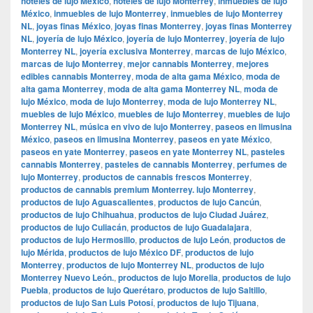
hoteles de lujo México
,
hoteles de lujo Monterrey
,
inmuebles de lujo
México
,
inmuebles de lujo Monterrey
,
inmuebles de lujo Monterrey
NL
,
joyas finas México
,
joyas finas Monterrey
,
joyas finas Monterrey
NL
,
joyería de lujo México
,
joyería de lujo Monterrey
,
joyería de lujo
Monterrey NL
,
joyería exclusiva Monterrey
,
marcas de lujo México
,
marcas de lujo Monterrey
,
mejor cannabis Monterrey
,
mejores
edibles cannabis Monterrey
,
moda de alta gama México
,
moda de
alta gama Monterrey
,
moda de alta gama Monterrey NL
,
moda de
lujo México
,
moda de lujo Monterrey
,
moda de lujo Monterrey NL
,
muebles de lujo México
,
muebles de lujo Monterrey
,
muebles de lujo
Monterrey NL
,
música en vivo de lujo Monterrey
,
paseos en limusina
México
,
paseos en limusina Monterrey
,
paseos en yate México
,
paseos en yate Monterrey
,
paseos en yate Monterrey NL
,
pasteles
cannabis Monterrey
,
pasteles de cannabis Monterrey
,
perfumes de
lujo Monterrey
,
productos de cannabis frescos Monterrey
,
productos de cannabis premium Monterrey. lujo Monterrey
,
productos de lujo Aguascalientes
,
productos de lujo Cancún
,
productos de lujo Chihuahua
,
productos de lujo Ciudad Juárez
,
productos de lujo Culiacán
,
productos de lujo Guadalajara
,
productos de lujo Hermosillo
,
productos de lujo León
,
productos de
lujo Mérida
,
productos de lujo México DF
,
productos de lujo
Monterrey
,
productos de lujo Monterrey NL
,
productos de lujo
Monterrey Nuevo León.
,
productos de lujo Morelia
,
productos de lujo
Puebla
,
productos de lujo Querétaro
,
productos de lujo Saltillo
,
productos de lujo San Luis Potosí
,
productos de lujo Tijuana
,