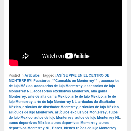
Posted in
Articulos
|
Tagged
¡ASÍ SE VIVE EN EL CENTRO DE
MONTERREY! Puesteros
,
**Cannabis en Monterrey** -
,
accesorios
de lujo México
,
accesorios de lujo Monterrey
,
accesorios de lujo
Monterrey NL
,
accesorios exclusivos Monterrey
,
alta gama
Monterrey
,
arte de alta gama México
,
arte de lujo México
,
arte de
lujo Monterrey
,
arte de lujo Monterrey NL
,
artículos de diseñador
México
,
artículos de diseñador Monterrey
,
artículos de lujo México
,
artículos de lujo Monterrey
,
artículos exclusivos Monterrey
,
autos
de lujo México
,
autos de lujo Monterrey
,
autos de lujo Monterrey NL
,
autos deportivos México
,
autos deportivos Monterrey
,
autos
deportivos Monterrey NL
,
Bares
,
bienes raíces de lujo Monterrey
,