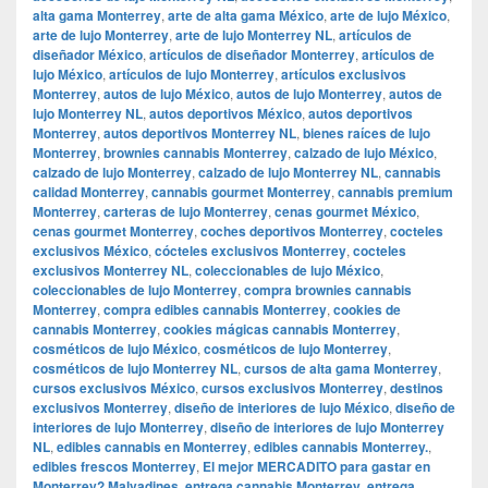
alta gama Monterrey
,
arte de alta gama México
,
arte de lujo México
,
arte de lujo Monterrey
,
arte de lujo Monterrey NL
,
artículos de
diseñador México
,
artículos de diseñador Monterrey
,
artículos de
lujo México
,
artículos de lujo Monterrey
,
artículos exclusivos
Monterrey
,
autos de lujo México
,
autos de lujo Monterrey
,
autos de
lujo Monterrey NL
,
autos deportivos México
,
autos deportivos
Monterrey
,
autos deportivos Monterrey NL
,
bienes raíces de lujo
Monterrey
,
brownies cannabis Monterrey
,
calzado de lujo México
,
calzado de lujo Monterrey
,
calzado de lujo Monterrey NL
,
cannabis
calidad Monterrey
,
cannabis gourmet Monterrey
,
cannabis premium
Monterrey
,
carteras de lujo Monterrey
,
cenas gourmet México
,
cenas gourmet Monterrey
,
coches deportivos Monterrey
,
cocteles
exclusivos México
,
cócteles exclusivos Monterrey
,
cocteles
exclusivos Monterrey NL
,
coleccionables de lujo México
,
coleccionables de lujo Monterrey
,
compra brownies cannabis
Monterrey
,
compra edibles cannabis Monterrey
,
cookies de
cannabis Monterrey
,
cookies mágicas cannabis Monterrey
,
cosméticos de lujo México
,
cosméticos de lujo Monterrey
,
cosméticos de lujo Monterrey NL
,
cursos de alta gama Monterrey
,
cursos exclusivos México
,
cursos exclusivos Monterrey
,
destinos
exclusivos Monterrey
,
diseño de interiores de lujo México
,
diseño de
interiores de lujo Monterrey
,
diseño de interiores de lujo Monterrey
NL
,
edibles cannabis en Monterrey
,
edibles cannabis Monterrey.
,
edibles frescos Monterrey
,
El mejor MERCADITO para gastar en
Monterrey? Malvadines
,
entrega cannabis Monterrey
,
entrega