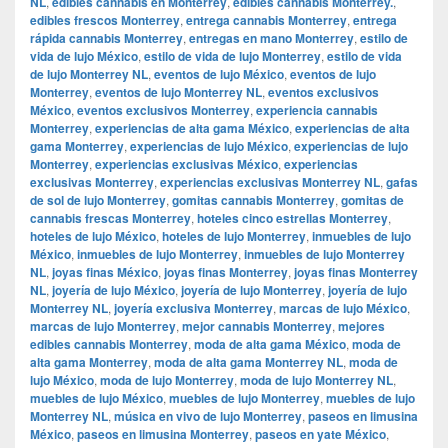
NL
,
edibles cannabis en Monterrey
,
edibles cannabis Monterrey.
,
edibles frescos Monterrey
,
entrega cannabis Monterrey
,
entrega
rápida cannabis Monterrey
,
entregas en mano Monterrey
,
estilo de
vida de lujo México
,
estilo de vida de lujo Monterrey
,
estilo de vida
de lujo Monterrey NL
,
eventos de lujo México
,
eventos de lujo
Monterrey
,
eventos de lujo Monterrey NL
,
eventos exclusivos
México
,
eventos exclusivos Monterrey
,
experiencia cannabis
Monterrey
,
experiencias de alta gama México
,
experiencias de alta
gama Monterrey
,
experiencias de lujo México
,
experiencias de lujo
Monterrey
,
experiencias exclusivas México
,
experiencias
exclusivas Monterrey
,
experiencias exclusivas Monterrey NL
,
gafas
de sol de lujo Monterrey
,
gomitas cannabis Monterrey
,
gomitas de
cannabis frescas Monterrey
,
hoteles cinco estrellas Monterrey
,
hoteles de lujo México
,
hoteles de lujo Monterrey
,
inmuebles de lujo
México
,
inmuebles de lujo Monterrey
,
inmuebles de lujo Monterrey
NL
,
joyas finas México
,
joyas finas Monterrey
,
joyas finas Monterrey
NL
,
joyería de lujo México
,
joyería de lujo Monterrey
,
joyería de lujo
Monterrey NL
,
joyería exclusiva Monterrey
,
marcas de lujo México
,
marcas de lujo Monterrey
,
mejor cannabis Monterrey
,
mejores
edibles cannabis Monterrey
,
moda de alta gama México
,
moda de
alta gama Monterrey
,
moda de alta gama Monterrey NL
,
moda de
lujo México
,
moda de lujo Monterrey
,
moda de lujo Monterrey NL
,
muebles de lujo México
,
muebles de lujo Monterrey
,
muebles de lujo
Monterrey NL
,
música en vivo de lujo Monterrey
,
paseos en limusina
México
,
paseos en limusina Monterrey
,
paseos en yate México
,