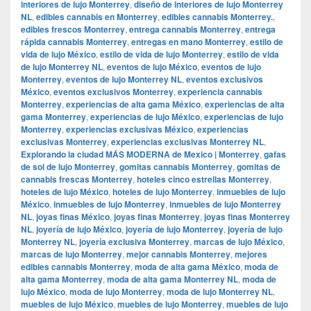
interiores de lujo Monterrey
,
diseño de interiores de lujo Monterrey
NL
,
edibles cannabis en Monterrey
,
edibles cannabis Monterrey.
,
edibles frescos Monterrey
,
entrega cannabis Monterrey
,
entrega
rápida cannabis Monterrey
,
entregas en mano Monterrey
,
estilo de
vida de lujo México
,
estilo de vida de lujo Monterrey
,
estilo de vida
de lujo Monterrey NL
,
eventos de lujo México
,
eventos de lujo
Monterrey
,
eventos de lujo Monterrey NL
,
eventos exclusivos
México
,
eventos exclusivos Monterrey
,
experiencia cannabis
Monterrey
,
experiencias de alta gama México
,
experiencias de alta
gama Monterrey
,
experiencias de lujo México
,
experiencias de lujo
Monterrey
,
experiencias exclusivas México
,
experiencias
exclusivas Monterrey
,
experiencias exclusivas Monterrey NL
,
Explorando la ciudad MÁS MODERNA de Mexico | Monterrey
,
gafas
de sol de lujo Monterrey
,
gomitas cannabis Monterrey
,
gomitas de
cannabis frescas Monterrey
,
hoteles cinco estrellas Monterrey
,
hoteles de lujo México
,
hoteles de lujo Monterrey
,
inmuebles de lujo
México
,
inmuebles de lujo Monterrey
,
inmuebles de lujo Monterrey
NL
,
joyas finas México
,
joyas finas Monterrey
,
joyas finas Monterrey
NL
,
joyería de lujo México
,
joyería de lujo Monterrey
,
joyería de lujo
Monterrey NL
,
joyería exclusiva Monterrey
,
marcas de lujo México
,
marcas de lujo Monterrey
,
mejor cannabis Monterrey
,
mejores
edibles cannabis Monterrey
,
moda de alta gama México
,
moda de
alta gama Monterrey
,
moda de alta gama Monterrey NL
,
moda de
lujo México
,
moda de lujo Monterrey
,
moda de lujo Monterrey NL
,
muebles de lujo México
,
muebles de lujo Monterrey
,
muebles de lujo