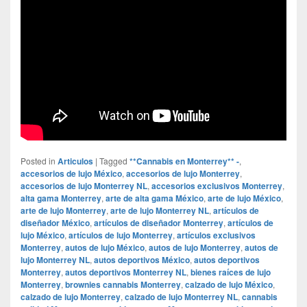
Posted in
Articulos
|
Tagged
**Cannabis en Monterrey** -
,
accesorios de lujo México
,
accesorios de lujo Monterrey
,
accesorios de lujo Monterrey NL
,
accesorios exclusivos Monterrey
,
alta gama Monterrey
,
arte de alta gama México
,
arte de lujo México
,
arte de lujo Monterrey
,
arte de lujo Monterrey NL
,
artículos de
diseñador México
,
artículos de diseñador Monterrey
,
artículos de
lujo México
,
artículos de lujo Monterrey
,
artículos exclusivos
Monterrey
,
autos de lujo México
,
autos de lujo Monterrey
,
autos de
lujo Monterrey NL
,
autos deportivos México
,
autos deportivos
Monterrey
,
autos deportivos Monterrey NL
,
bienes raíces de lujo
Monterrey
,
brownies cannabis Monterrey
,
calzado de lujo México
,
calzado de lujo Monterrey
,
calzado de lujo Monterrey NL
,
cannabis