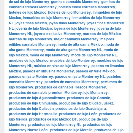
de sol de lujo Monterrey
,
gomitas cannabis Monterrey
,
gomitas de
cannabis frescas Monterrey
,
hoteles cinco estrellas Monterrey
,
hoteles de lujo México
,
hoteles de lujo Monterrey
,
inmuebles de lujo
México
,
inmuebles de lujo Monterrey
,
inmuebles de lujo Monterrey
NL
,
joyas finas México
,
joyas finas Monterrey
,
joyas finas Monterrey
NL
,
joyería de lujo México
,
joyería de lujo Monterrey
,
joyería de lujo
Monterrey NL
,
joyería exclusiva Monterrey
,
marcas de lujo México
,
marcas de lujo Monterrey
,
mejor cannabis Monterrey
,
mejores
edibles cannabis Monterrey
,
moda de alta gama México
,
moda de
alta gama Monterrey
,
moda de alta gama Monterrey NL
,
moda de
lujo México
,
moda de lujo Monterrey
,
moda de lujo Monterrey NL
,
muebles de lujo México
,
muebles de lujo Monterrey
,
muebles de lujo
Monterrey NL
,
música en vivo de lujo Monterrey
,
paseos en limusina
México
,
paseos en limusina Monterrey
,
paseos en yate México
,
paseos en yate Monterrey
,
paseos en yate Monterrey NL
,
pasteles
cannabis Monterrey
,
pasteles de cannabis Monterrey
,
perfumes de
lujo Monterrey
,
productos de cannabis frescos Monterrey
,
productos de cannabis premium Monterrey. lujo Monterrey
,
productos de lujo Aguascalientes
,
productos de lujo Cancún
,
productos de lujo Chihuahua
,
productos de lujo Ciudad Juárez
,
productos de lujo Culiacán
,
productos de lujo Guadalajara
,
productos de lujo Hermosillo
,
productos de lujo León
,
productos de
lujo Mérida
,
productos de lujo México DF
,
productos de lujo
Monterrey
,
productos de lujo Monterrey NL
,
productos de lujo
Monterrey Nuevo León.
,
productos de lujo Morelia
,
productos de lujo