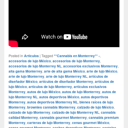
Posted in
Articulos
|
Tagged
**Cannabis en Monterrey** -
,
accesorios de lujo México
,
accesorios de lujo Monterrey
,
accesorios de lujo Monterrey NL
,
accesorios exclusivos Monterrey
,
alta gama Monterrey
,
arte de alta gama México
,
arte de lujo México
,
arte de lujo Monterrey
,
arte de lujo Monterrey NL
,
artículos de
diseñador México
,
artículos de diseñador Monterrey
,
artículos de
lujo México
,
artículos de lujo Monterrey
,
artículos exclusivos
Monterrey
,
autos de lujo México
,
autos de lujo Monterrey
,
autos de
lujo Monterrey NL
,
autos deportivos México
,
autos deportivos
Monterrey
,
autos deportivos Monterrey NL
,
bienes raíces de lujo
Monterrey
,
brownies cannabis Monterrey
,
calzado de lujo México
,
calzado de lujo Monterrey
,
calzado de lujo Monterrey NL
,
cannabis
calidad Monterrey
,
cannabis gourmet Monterrey
,
cannabis premium
Monterrey
,
carteras de lujo Monterrey
,
cenas gourmet México
,
cenas gourmet Monterrey
,
coches deportivos Monterrey
,
cocteles