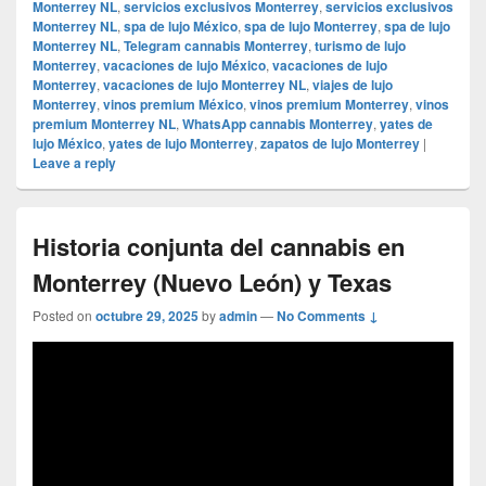
Monterrey NL
,
servicios exclusivos Monterrey
,
servicios exclusivos
Monterrey NL
,
spa de lujo México
,
spa de lujo Monterrey
,
spa de lujo
Monterrey NL
,
Telegram cannabis Monterrey
,
turismo de lujo
Monterrey
,
vacaciones de lujo México
,
vacaciones de lujo
Monterrey
,
vacaciones de lujo Monterrey NL
,
viajes de lujo
Monterrey
,
vinos premium México
,
vinos premium Monterrey
,
vinos
premium Monterrey NL
,
WhatsApp cannabis Monterrey
,
yates de
lujo México
,
yates de lujo Monterrey
,
zapatos de lujo Monterrey
|
Leave a reply
Historia conjunta del cannabis en
Monterrey (Nuevo León) y Texas
Posted on
octubre 29, 2025
by
admin
—
No Comments ↓