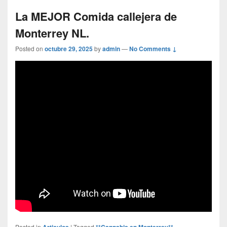
La MEJOR Comida callejera de
Monterrey NL.
Posted on
octubre 29, 2025
by
admin
—
No Comments ↓
Posted in
Articulos
|
Tagged
**Cannabis en Monterrey** -
,