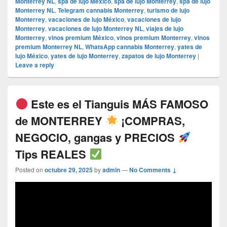
Monterrey NL
,
spa de lujo México
,
spa de lujo Monterrey
,
spa de lujo
Monterrey NL
,
Telegram cannabis Monterrey
,
turismo de lujo
Monterrey
,
vacaciones de lujo México
,
vacaciones de lujo
Monterrey
,
vacaciones de lujo Monterrey NL
,
viajes de lujo
Monterrey
,
vinos premium México
,
vinos premium Monterrey
,
vinos
premium Monterrey NL
,
WhatsApp cannabis Monterrey
,
yates de
lujo México
,
yates de lujo Monterrey
,
zapatos de lujo Monterrey
|
Leave a reply
Este es el Tianguis MÁS FAMOSO
de MONTERREY
¡COMPRAS,
NEGOCIO, gangas y PRECIOS
Tips REALES
Posted on
octubre 29, 2025
by
admin
—
No Comments ↓