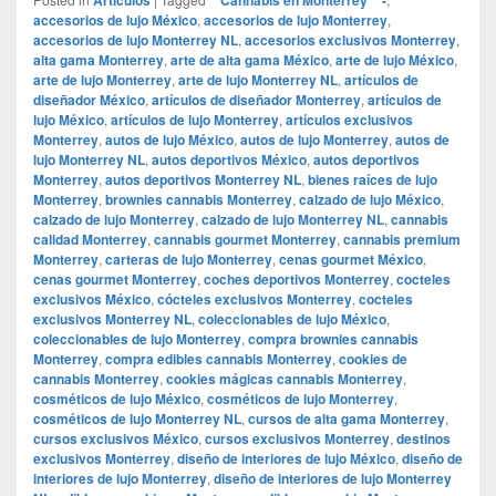
accesorios de lujo México
,
accesorios de lujo Monterrey
,
accesorios de lujo Monterrey NL
,
accesorios exclusivos Monterrey
,
alta gama Monterrey
,
arte de alta gama México
,
arte de lujo México
,
arte de lujo Monterrey
,
arte de lujo Monterrey NL
,
artículos de
diseñador México
,
artículos de diseñador Monterrey
,
artículos de
lujo México
,
artículos de lujo Monterrey
,
artículos exclusivos
Monterrey
,
autos de lujo México
,
autos de lujo Monterrey
,
autos de
lujo Monterrey NL
,
autos deportivos México
,
autos deportivos
Monterrey
,
autos deportivos Monterrey NL
,
bienes raíces de lujo
Monterrey
,
brownies cannabis Monterrey
,
calzado de lujo México
,
calzado de lujo Monterrey
,
calzado de lujo Monterrey NL
,
cannabis
calidad Monterrey
,
cannabis gourmet Monterrey
,
cannabis premium
Monterrey
,
carteras de lujo Monterrey
,
cenas gourmet México
,
cenas gourmet Monterrey
,
coches deportivos Monterrey
,
cocteles
exclusivos México
,
cócteles exclusivos Monterrey
,
cocteles
exclusivos Monterrey NL
,
coleccionables de lujo México
,
coleccionables de lujo Monterrey
,
compra brownies cannabis
Monterrey
,
compra edibles cannabis Monterrey
,
cookies de
cannabis Monterrey
,
cookies mágicas cannabis Monterrey
,
cosméticos de lujo México
,
cosméticos de lujo Monterrey
,
cosméticos de lujo Monterrey NL
,
cursos de alta gama Monterrey
,
cursos exclusivos México
,
cursos exclusivos Monterrey
,
destinos
exclusivos Monterrey
,
diseño de interiores de lujo México
,
diseño de
interiores de lujo Monterrey
,
diseño de interiores de lujo Monterrey