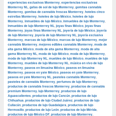
experiencias exclusivas Monterrey
,
experiencias exclusivas
Monterrey NL
,
gafas de sol de lujo Monterrey
,
gomitas cannabis
Monterrey
,
gomitas de cannabis frescas Monterrey
,
hoteles cinco
estrellas Monterrey
,
hoteles de lujo México
,
hoteles de lujo
Monterrey
,
inmuebles de lujo México
,
inmuebles de lujo Monterrey
,
inmuebles de lujo Monterrey NL
,
joyas finas México
,
joyas finas
Monterrey
,
joyas finas Monterrey NL
,
joyería de lujo México
,
joyería
de lujo Monterrey
,
joyería de lujo Monterrey NL
,
joyería exclusiva
Monterrey
,
marcas de lujo México
,
marcas de lujo Monterrey
,
mejor
cannabis Monterrey
,
mejores edibles cannabis Monterrey
,
moda de
alta gama México
,
moda de alta gama Monterrey
,
moda de alta
gama Monterrey NL
,
moda de lujo México
,
moda de lujo Monterrey
,
moda de lujo Monterrey NL
,
muebles de lujo México
,
muebles de lujo
Monterrey
,
muebles de lujo Monterrey NL
,
música en vivo de lujo
Monterrey
,
paseos en limusina México
,
paseos en limusina
Monterrey
,
paseos en yate México
,
paseos en yate Monterrey
,
paseos en yate Monterrey NL
,
pasteles cannabis Monterrey
,
pasteles de cannabis Monterrey
,
perfumes de lujo Monterrey
,
productos de cannabis frescos Monterrey
,
productos de cannabis
premium Monterrey. lujo Monterrey
,
productos de lujo
Aguascalientes
,
productos de lujo Cancún
,
productos de lujo
Chihuahua
,
productos de lujo Ciudad Juárez
,
productos de lujo
Culiacán
,
productos de lujo Guadalajara
,
productos de lujo
Hermosillo
,
productos de lujo León
,
productos de lujo Mérida
,
productos de lujo México DF
,
productos de lujo Monterrey
,