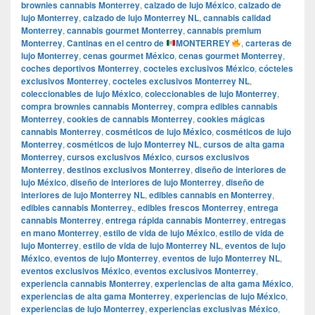
brownies cannabis Monterrey
,
calzado de lujo México
,
calzado de
lujo Monterrey
,
calzado de lujo Monterrey NL
,
cannabis calidad
Monterrey
,
cannabis gourmet Monterrey
,
cannabis premium
Monterrey
,
Cantinas en el centro de
MONTERREY
,
carteras de
lujo Monterrey
,
cenas gourmet México
,
cenas gourmet Monterrey
,
coches deportivos Monterrey
,
cocteles exclusivos México
,
cócteles
exclusivos Monterrey
,
cocteles exclusivos Monterrey NL
,
coleccionables de lujo México
,
coleccionables de lujo Monterrey
,
compra brownies cannabis Monterrey
,
compra edibles cannabis
Monterrey
,
cookies de cannabis Monterrey
,
cookies mágicas
cannabis Monterrey
,
cosméticos de lujo México
,
cosméticos de lujo
Monterrey
,
cosméticos de lujo Monterrey NL
,
cursos de alta gama
Monterrey
,
cursos exclusivos México
,
cursos exclusivos
Monterrey
,
destinos exclusivos Monterrey
,
diseño de interiores de
lujo México
,
diseño de interiores de lujo Monterrey
,
diseño de
interiores de lujo Monterrey NL
,
edibles cannabis en Monterrey
,
edibles cannabis Monterrey.
,
edibles frescos Monterrey
,
entrega
cannabis Monterrey
,
entrega rápida cannabis Monterrey
,
entregas
en mano Monterrey
,
estilo de vida de lujo México
,
estilo de vida de
lujo Monterrey
,
estilo de vida de lujo Monterrey NL
,
eventos de lujo
México
,
eventos de lujo Monterrey
,
eventos de lujo Monterrey NL
,
eventos exclusivos México
,
eventos exclusivos Monterrey
,
experiencia cannabis Monterrey
,
experiencias de alta gama México
,
experiencias de alta gama Monterrey
,
experiencias de lujo México
,
experiencias de lujo Monterrey
,
experiencias exclusivas México
,