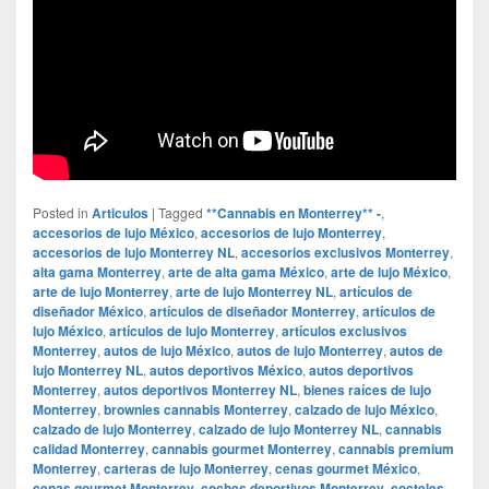
Posted in
Articulos
|
Tagged
**Cannabis en Monterrey** -
,
accesorios de lujo México
,
accesorios de lujo Monterrey
,
accesorios de lujo Monterrey NL
,
accesorios exclusivos Monterrey
,
alta gama Monterrey
,
arte de alta gama México
,
arte de lujo México
,
arte de lujo Monterrey
,
arte de lujo Monterrey NL
,
artículos de
diseñador México
,
artículos de diseñador Monterrey
,
artículos de
lujo México
,
artículos de lujo Monterrey
,
artículos exclusivos
Monterrey
,
autos de lujo México
,
autos de lujo Monterrey
,
autos de
lujo Monterrey NL
,
autos deportivos México
,
autos deportivos
Monterrey
,
autos deportivos Monterrey NL
,
bienes raíces de lujo
Monterrey
,
brownies cannabis Monterrey
,
calzado de lujo México
,
calzado de lujo Monterrey
,
calzado de lujo Monterrey NL
,
cannabis
calidad Monterrey
,
cannabis gourmet Monterrey
,
cannabis premium
Monterrey
,
carteras de lujo Monterrey
,
cenas gourmet México
,
cenas gourmet Monterrey
,
coches deportivos Monterrey
,
cocteles