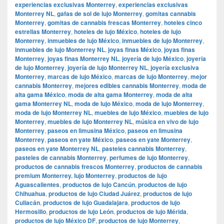
experiencias exclusivas Monterrey
,
experiencias exclusivas
Monterrey NL
,
gafas de sol de lujo Monterrey
,
gomitas cannabis
Monterrey
,
gomitas de cannabis frescas Monterrey
,
hoteles cinco
estrellas Monterrey
,
hoteles de lujo México
,
hoteles de lujo
Monterrey
,
inmuebles de lujo México
,
inmuebles de lujo Monterrey
,
inmuebles de lujo Monterrey NL
,
joyas finas México
,
joyas finas
Monterrey
,
joyas finas Monterrey NL
,
joyería de lujo México
,
joyería
de lujo Monterrey
,
joyería de lujo Monterrey NL
,
joyería exclusiva
Monterrey
,
marcas de lujo México
,
marcas de lujo Monterrey
,
mejor
cannabis Monterrey
,
mejores edibles cannabis Monterrey
,
moda de
alta gama México
,
moda de alta gama Monterrey
,
moda de alta
gama Monterrey NL
,
moda de lujo México
,
moda de lujo Monterrey
,
moda de lujo Monterrey NL
,
muebles de lujo México
,
muebles de lujo
Monterrey
,
muebles de lujo Monterrey NL
,
música en vivo de lujo
Monterrey
,
paseos en limusina México
,
paseos en limusina
Monterrey
,
paseos en yate México
,
paseos en yate Monterrey
,
paseos en yate Monterrey NL
,
pasteles cannabis Monterrey
,
pasteles de cannabis Monterrey
,
perfumes de lujo Monterrey
,
productos de cannabis frescos Monterrey
,
productos de cannabis
premium Monterrey. lujo Monterrey
,
productos de lujo
Aguascalientes
,
productos de lujo Cancún
,
productos de lujo
Chihuahua
,
productos de lujo Ciudad Juárez
,
productos de lujo
Culiacán
,
productos de lujo Guadalajara
,
productos de lujo
Hermosillo
,
productos de lujo León
,
productos de lujo Mérida
,
productos de lujo México DF
,
productos de lujo Monterrey
,