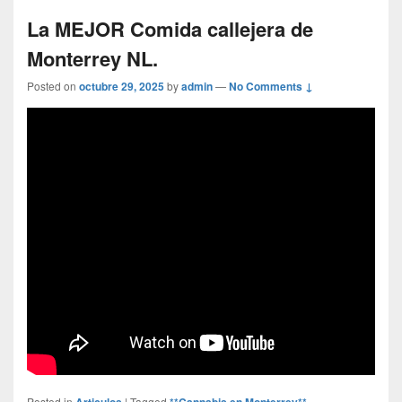
La MEJOR Comida callejera de
Monterrey NL.
Posted on
octubre 29, 2025
by
admin
—
No Comments ↓
Posted in
Articulos
|
Tagged
**Cannabis en Monterrey** -
,