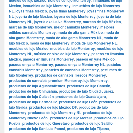
hoteles de lujo México
,
hoteles de lujo Monterrey
,
inmuebles de lujo
México
,
inmuebles de lujo Monterrey
,
inmuebles de lujo Monterrey
NL
,
joyas finas México
,
joyas finas Monterrey
,
joyas finas Monterrey
NL
,
joyería de lujo México
,
joyería de lujo Monterrey
,
joyería de lujo
Monterrey NL
,
joyería exclusiva Monterrey
,
marcas de lujo México
,
marcas de lujo Monterrey
,
mejor cannabis Monterrey
,
mejores
edibles cannabis Monterrey
,
moda de alta gama México
,
moda de
alta gama Monterrey
,
moda de alta gama Monterrey NL
,
moda de
lujo México
,
moda de lujo Monterrey
,
moda de lujo Monterrey NL
,
muebles de lujo México
,
muebles de lujo Monterrey
,
muebles de lujo
Monterrey NL
,
música en vivo de lujo Monterrey
,
paseos en limusina
México
,
paseos en limusina Monterrey
,
paseos en yate México
,
paseos en yate Monterrey
,
paseos en yate Monterrey NL
,
pasteles
cannabis Monterrey
,
pasteles de cannabis Monterrey
,
perfumes de
lujo Monterrey
,
productos de cannabis frescos Monterrey
,
productos de cannabis premium Monterrey. lujo Monterrey
,
productos de lujo Aguascalientes
,
productos de lujo Cancún
,
productos de lujo Chihuahua
,
productos de lujo Ciudad Juárez
,
productos de lujo Culiacán
,
productos de lujo Guadalajara
,
productos de lujo Hermosillo
,
productos de lujo León
,
productos de
lujo Mérida
,
productos de lujo México DF
,
productos de lujo
Monterrey
,
productos de lujo Monterrey NL
,
productos de lujo
Monterrey Nuevo León.
,
productos de lujo Morelia
,
productos de lujo
Puebla
,
productos de lujo Querétaro
,
productos de lujo Saltillo
,
productos de lujo San Luis Potosí
,
productos de lujo Tijuana
,