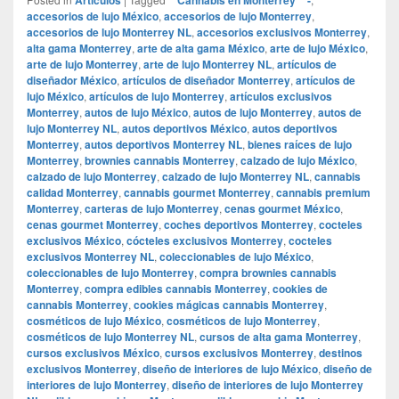
accesorios de lujo México
,
accesorios de lujo Monterrey
,
accesorios de lujo Monterrey NL
,
accesorios exclusivos Monterrey
,
alta gama Monterrey
,
arte de alta gama México
,
arte de lujo México
,
arte de lujo Monterrey
,
arte de lujo Monterrey NL
,
artículos de
diseñador México
,
artículos de diseñador Monterrey
,
artículos de
lujo México
,
artículos de lujo Monterrey
,
artículos exclusivos
Monterrey
,
autos de lujo México
,
autos de lujo Monterrey
,
autos de
lujo Monterrey NL
,
autos deportivos México
,
autos deportivos
Monterrey
,
autos deportivos Monterrey NL
,
bienes raíces de lujo
Monterrey
,
brownies cannabis Monterrey
,
calzado de lujo México
,
calzado de lujo Monterrey
,
calzado de lujo Monterrey NL
,
cannabis
calidad Monterrey
,
cannabis gourmet Monterrey
,
cannabis premium
Monterrey
,
carteras de lujo Monterrey
,
cenas gourmet México
,
cenas gourmet Monterrey
,
coches deportivos Monterrey
,
cocteles
exclusivos México
,
cócteles exclusivos Monterrey
,
cocteles
exclusivos Monterrey NL
,
coleccionables de lujo México
,
coleccionables de lujo Monterrey
,
compra brownies cannabis
Monterrey
,
compra edibles cannabis Monterrey
,
cookies de
cannabis Monterrey
,
cookies mágicas cannabis Monterrey
,
cosméticos de lujo México
,
cosméticos de lujo Monterrey
,
cosméticos de lujo Monterrey NL
,
cursos de alta gama Monterrey
,
cursos exclusivos México
,
cursos exclusivos Monterrey
,
destinos
exclusivos Monterrey
,
diseño de interiores de lujo México
,
diseño de
interiores de lujo Monterrey
,
diseño de interiores de lujo Monterrey