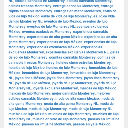
NL
,
edibles cannabis en Monterrey
,
edibles cannabis Monterrey.
,
edibles frescos Monterrey
,
entrega cannabis Monterrey
,
entrega
rápida cannabis Monterrey
,
entregas en mano Monterrey
,
estilo de
vida de lujo México
,
estilo de vida de lujo Monterrey
,
estilo de vida
de lujo Monterrey NL
,
eventos de lujo México
,
eventos de lujo
Monterrey
,
eventos de lujo Monterrey NL
,
eventos exclusivos
México
,
eventos exclusivos Monterrey
,
experiencia cannabis
Monterrey
,
experiencias de alta gama México
,
experiencias de alta
gama Monterrey
,
experiencias de lujo México
,
experiencias de lujo
Monterrey
,
experiencias exclusivas México
,
experiencias
exclusivas Monterrey
,
experiencias exclusivas Monterrey NL
,
gafas
de sol de lujo Monterrey
,
gomitas cannabis Monterrey
,
gomitas de
cannabis frescas Monterrey
,
hoteles cinco estrellas Monterrey
,
hoteles de lujo México
,
hoteles de lujo Monterrey
,
inmuebles de lujo
México
,
inmuebles de lujo Monterrey
,
inmuebles de lujo Monterrey
NL
,
joyas finas México
,
joyas finas Monterrey
,
joyas finas Monterrey
NL
,
joyería de lujo México
,
joyería de lujo Monterrey
,
joyería de lujo
Monterrey NL
,
joyería exclusiva Monterrey
,
marcas de lujo México
,
marcas de lujo Monterrey
,
mejor cannabis Monterrey
,
mejores
edibles cannabis Monterrey
,
moda de alta gama México
,
moda de
alta gama Monterrey
,
moda de alta gama Monterrey NL
,
moda de
lujo México
,
moda de lujo Monterrey
,
moda de lujo Monterrey NL
,
muebles de lujo México
,
muebles de lujo Monterrey
,
muebles de lujo
Monterrey NL
,
música en vivo de lujo Monterrey
,
paseos en limusina
México
,
paseos en limusina Monterrey
,
paseos en yate México
,