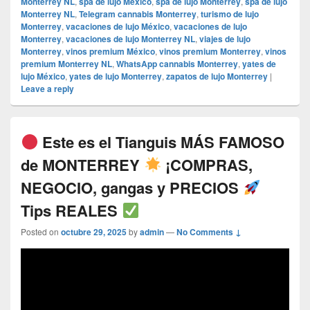
Monterrey NL
,
spa de lujo México
,
spa de lujo Monterrey
,
spa de lujo
Monterrey NL
,
Telegram cannabis Monterrey
,
turismo de lujo
Monterrey
,
vacaciones de lujo México
,
vacaciones de lujo
Monterrey
,
vacaciones de lujo Monterrey NL
,
viajes de lujo
Monterrey
,
vinos premium México
,
vinos premium Monterrey
,
vinos
premium Monterrey NL
,
WhatsApp cannabis Monterrey
,
yates de
lujo México
,
yates de lujo Monterrey
,
zapatos de lujo Monterrey
|
Leave a reply
Este es el Tianguis MÁS FAMOSO
de MONTERREY
¡COMPRAS,
NEGOCIO, gangas y PRECIOS
Tips REALES
Posted on
octubre 29, 2025
by
admin
—
No Comments ↓