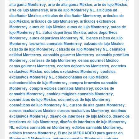
alta gama Monterrey
,
arte de alta gama México
,
arte de lujo México
,
arte de lujo Monterrey
,
arte de lujo Monterrey NL
,
artículos de
diseñador México
,
artículos de diseñador Monterrey
,
artículos de
lujo México
,
artículos de lujo Monterrey
,
artículos exclusivos
Monterrey
,
autos de lujo México
,
autos de lujo Monterrey
,
autos de
lujo Monterrey NL
,
autos deportivos México
,
autos deportivos
Monterrey
,
autos deportivos Monterrey NL
,
bienes raíces de lujo
Monterrey
,
brownies cannabis Monterrey
,
calzado de lujo México
,
calzado de lujo Monterrey
,
calzado de lujo Monterrey NL
,
cannabis
calidad Monterrey
,
cannabis gourmet Monterrey
,
cannabis premium
Monterrey
,
carteras de lujo Monterrey
,
cenas gourmet México
,
cenas gourmet Monterrey
,
coches deportivos Monterrey
,
cocteles
exclusivos México
,
cócteles exclusivos Monterrey
,
cocteles
exclusivos Monterrey NL
,
coleccionables de lujo México
,
coleccionables de lujo Monterrey
,
compra brownies cannabis
Monterrey
,
compra edibles cannabis Monterrey
,
cookies de
cannabis Monterrey
,
cookies mágicas cannabis Monterrey
,
cosméticos de lujo México
,
cosméticos de lujo Monterrey
,
cosméticos de lujo Monterrey NL
,
cursos de alta gama Monterrey
,
cursos exclusivos México
,
cursos exclusivos Monterrey
,
destinos
exclusivos Monterrey
,
diseño de interiores de lujo México
,
diseño de
interiores de lujo Monterrey
,
diseño de interiores de lujo Monterrey
NL
,
edibles cannabis en Monterrey
,
edibles cannabis Monterrey.
,
edibles frescos Monterrey
,
El mejor MERCADITO para gastar en
Monterrey? Malvadines
,
entrega cannabis Monterrey
,
entrega