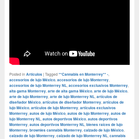
Posted in
Articulos
|
Tagged
**Cannabis en Monterrey** -
,
accesorios de lujo México
,
accesorios de lujo Monterrey
,
accesorios de lujo Monterrey NL
,
accesorios exclusivos Monterrey
,
alta gama Monterrey
,
arte de alta gama México
,
arte de lujo México
,
arte de lujo Monterrey
,
arte de lujo Monterrey NL
,
artículos de
diseñador México
,
artículos de diseñador Monterrey
,
artículos de
lujo México
,
artículos de lujo Monterrey
,
artículos exclusivos
Monterrey
,
autos de lujo México
,
autos de lujo Monterrey
,
autos de
lujo Monterrey NL
,
autos deportivos México
,
autos deportivos
Monterrey
,
autos deportivos Monterrey NL
,
bienes raíces de lujo
Monterrey
,
brownies cannabis Monterrey
,
calzado de lujo México
,
calzado de lujo Monterrey
,
calzado de lujo Monterrey NL
,
cannabis