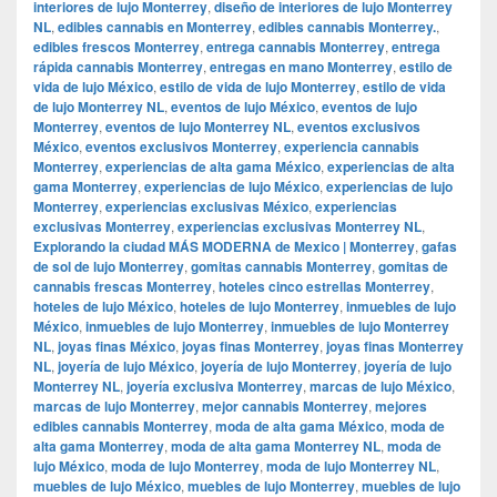
interiores de lujo Monterrey
,
diseño de interiores de lujo Monterrey
NL
,
edibles cannabis en Monterrey
,
edibles cannabis Monterrey.
,
edibles frescos Monterrey
,
entrega cannabis Monterrey
,
entrega
rápida cannabis Monterrey
,
entregas en mano Monterrey
,
estilo de
vida de lujo México
,
estilo de vida de lujo Monterrey
,
estilo de vida
de lujo Monterrey NL
,
eventos de lujo México
,
eventos de lujo
Monterrey
,
eventos de lujo Monterrey NL
,
eventos exclusivos
México
,
eventos exclusivos Monterrey
,
experiencia cannabis
Monterrey
,
experiencias de alta gama México
,
experiencias de alta
gama Monterrey
,
experiencias de lujo México
,
experiencias de lujo
Monterrey
,
experiencias exclusivas México
,
experiencias
exclusivas Monterrey
,
experiencias exclusivas Monterrey NL
,
Explorando la ciudad MÁS MODERNA de Mexico | Monterrey
,
gafas
de sol de lujo Monterrey
,
gomitas cannabis Monterrey
,
gomitas de
cannabis frescas Monterrey
,
hoteles cinco estrellas Monterrey
,
hoteles de lujo México
,
hoteles de lujo Monterrey
,
inmuebles de lujo
México
,
inmuebles de lujo Monterrey
,
inmuebles de lujo Monterrey
NL
,
joyas finas México
,
joyas finas Monterrey
,
joyas finas Monterrey
NL
,
joyería de lujo México
,
joyería de lujo Monterrey
,
joyería de lujo
Monterrey NL
,
joyería exclusiva Monterrey
,
marcas de lujo México
,
marcas de lujo Monterrey
,
mejor cannabis Monterrey
,
mejores
edibles cannabis Monterrey
,
moda de alta gama México
,
moda de
alta gama Monterrey
,
moda de alta gama Monterrey NL
,
moda de
lujo México
,
moda de lujo Monterrey
,
moda de lujo Monterrey NL
,
muebles de lujo México
,
muebles de lujo Monterrey
,
muebles de lujo