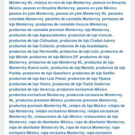
Monterrey NL
,
música en vivo de lujo Monterrey
,
paseos en limusina
México
,
paseos en limusina Monterrey
,
paseos en yate México
,
paseos en yate Monterrey
,
paseos en yate Monterrey NL
,
pasteles
cannabis Monterrey
,
pasteles de cannabis Monterrey
,
perfumes de
lujo Monterrey
,
productos de cannabis frescos Monterrey
,
productos de cannabis premium Monterrey. lujo Monterrey
,
productos de lujo Aguascalientes
,
productos de lujo Cancún
,
productos de lujo Chihuahua
,
productos de lujo Ciudad Juárez
,
productos de lujo Culiacán
,
productos de lujo Guadalajara
,
productos de lujo Hermosillo
,
productos de lujo León
,
productos de
lujo Mérida
,
productos de lujo México DF
,
productos de lujo
Monterrey
,
productos de lujo Monterrey NL
,
productos de lujo
Monterrey Nuevo León.
,
productos de lujo Morelia
,
productos de lujo
Puebla
,
productos de lujo Querétaro
,
productos de lujo Saltillo
,
productos de lujo San Luis Potosí
,
productos de lujo Tijuana
,
productos de lujo Toluca
,
productos de lujo Tuxtla Gutiérrez
,
productos de lujo Veracruz
,
productos exclusivos México
,
productos exclusivos Monterrey
,
productos exclusivos Monterrey
NL
,
productos premium México
,
productos premium Monterrey
,
productos premium Monterrey NL
,
relojes de lujo México
,
relojes de
lujo Monterrey
,
relojes exclusivos Monterrey
,
relojes exclusivos
Monterrey NL
,
restaurantes de lujo México
,
restaurantes de lujo
Monterrey
,
ropa de diseñador México
,
ropa de diseñador Monterrey
,
ropa de diseñador Monterrey NL
,
ropa de marca Monterrey
,
ropa
exclusiva México
,
ropa exclusiva Monterrey
,
ropa exclusiva