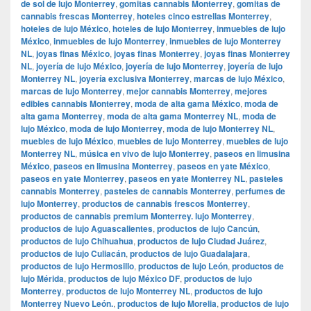
de sol de lujo Monterrey
,
gomitas cannabis Monterrey
,
gomitas de
cannabis frescas Monterrey
,
hoteles cinco estrellas Monterrey
,
hoteles de lujo México
,
hoteles de lujo Monterrey
,
inmuebles de lujo
México
,
inmuebles de lujo Monterrey
,
inmuebles de lujo Monterrey
NL
,
joyas finas México
,
joyas finas Monterrey
,
joyas finas Monterrey
NL
,
joyería de lujo México
,
joyería de lujo Monterrey
,
joyería de lujo
Monterrey NL
,
joyería exclusiva Monterrey
,
marcas de lujo México
,
marcas de lujo Monterrey
,
mejor cannabis Monterrey
,
mejores
edibles cannabis Monterrey
,
moda de alta gama México
,
moda de
alta gama Monterrey
,
moda de alta gama Monterrey NL
,
moda de
lujo México
,
moda de lujo Monterrey
,
moda de lujo Monterrey NL
,
muebles de lujo México
,
muebles de lujo Monterrey
,
muebles de lujo
Monterrey NL
,
música en vivo de lujo Monterrey
,
paseos en limusina
México
,
paseos en limusina Monterrey
,
paseos en yate México
,
paseos en yate Monterrey
,
paseos en yate Monterrey NL
,
pasteles
cannabis Monterrey
,
pasteles de cannabis Monterrey
,
perfumes de
lujo Monterrey
,
productos de cannabis frescos Monterrey
,
productos de cannabis premium Monterrey. lujo Monterrey
,
productos de lujo Aguascalientes
,
productos de lujo Cancún
,
productos de lujo Chihuahua
,
productos de lujo Ciudad Juárez
,
productos de lujo Culiacán
,
productos de lujo Guadalajara
,
productos de lujo Hermosillo
,
productos de lujo León
,
productos de
lujo Mérida
,
productos de lujo México DF
,
productos de lujo
Monterrey
,
productos de lujo Monterrey NL
,
productos de lujo
Monterrey Nuevo León.
,
productos de lujo Morelia
,
productos de lujo