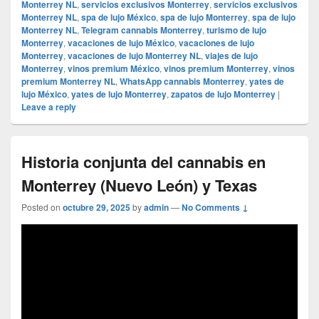
Monterrey NL
,
servicios exclusivos Monterrey
,
servicios exclusivos
Monterrey NL
,
spa de lujo México
,
spa de lujo Monterrey
,
spa de lujo
Monterrey NL
,
Telegram cannabis Monterrey
,
turismo de lujo
Monterrey
,
vacaciones de lujo México
,
vacaciones de lujo
Monterrey
,
vacaciones de lujo Monterrey NL
,
viajes de lujo
Monterrey
,
vinos premium México
,
vinos premium Monterrey
,
vinos
premium Monterrey NL
,
WhatsApp cannabis Monterrey
,
yates de
lujo México
,
yates de lujo Monterrey
,
zapatos de lujo Monterrey
|
Leave a reply
Historia conjunta del cannabis en
Monterrey (Nuevo León) y Texas
Posted on
octubre 29, 2025
by
admin
—
No Comments ↓