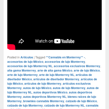
Posted in
Articulos
|
Tagged
**Cannabis en Monterrey** -
,
accesorios de lujo México
,
accesorios de lujo Monterrey
,
accesorios de lujo Monterrey NL
,
accesorios exclusivos Monterrey
,
alta gama Monterrey
,
arte de alta gama México
,
arte de lujo México
,
arte de lujo Monterrey
,
arte de lujo Monterrey NL
,
artículos de
diseñador México
,
artículos de diseñador Monterrey
,
artículos de
lujo México
,
artículos de lujo Monterrey
,
artículos exclusivos
Monterrey
,
autos de lujo México
,
autos de lujo Monterrey
,
autos de
lujo Monterrey NL
,
autos deportivos México
,
autos deportivos
Monterrey
,
autos deportivos Monterrey NL
,
bienes raíces de lujo
Monterrey
,
brownies cannabis Monterrey
,
calzado de lujo México
,
calzado de lujo Monterrey
,
calzado de lujo Monterrey NL
,
cannabis