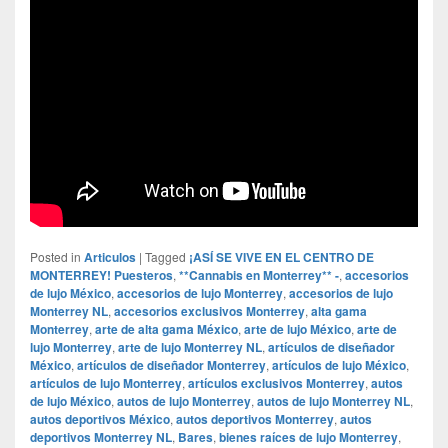
Posted in
Articulos
|
Tagged
¡ASÍ SE VIVE EN EL CENTRO DE
MONTERREY! Puesteros
,
**Cannabis en Monterrey** -
,
accesorios
de lujo México
,
accesorios de lujo Monterrey
,
accesorios de lujo
Monterrey NL
,
accesorios exclusivos Monterrey
,
alta gama
Monterrey
,
arte de alta gama México
,
arte de lujo México
,
arte de
lujo Monterrey
,
arte de lujo Monterrey NL
,
artículos de diseñador
México
,
artículos de diseñador Monterrey
,
artículos de lujo México
,
artículos de lujo Monterrey
,
artículos exclusivos Monterrey
,
autos
de lujo México
,
autos de lujo Monterrey
,
autos de lujo Monterrey NL
,
autos deportivos México
,
autos deportivos Monterrey
,
autos
deportivos Monterrey NL
,
Bares
,
bienes raíces de lujo Monterrey
,