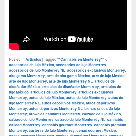
Posted in
Articulos
|
Tagged
**Cannabis en Monterrey** -
,
accesorios de lujo México
,
accesorios de lujo Monterrey
,
accesorios de lujo Monterrey NL
,
accesorios exclusivos Monterrey
,
alta gama Monterrey
,
arte de alta gama México
,
arte de lujo México
,
arte de lujo Monterrey
,
arte de lujo Monterrey NL
,
artículos de
diseñador México
,
artículos de diseñador Monterrey
,
artículos de
lujo México
,
artículos de lujo Monterrey
,
artículos exclusivos
Monterrey
,
autos de lujo México
,
autos de lujo Monterrey
,
autos de
lujo Monterrey NL
,
autos deportivos México
,
autos deportivos
Monterrey
,
autos deportivos Monterrey NL
,
bienes raíces de lujo
Monterrey
,
brownies cannabis Monterrey
,
calzado de lujo México
,
calzado de lujo Monterrey
,
calzado de lujo Monterrey NL
,
cannabis
calidad Monterrey
,
cannabis gourmet Monterrey
,
cannabis premium
Monterrey
,
carteras de lujo Monterrey
,
cenas gourmet México
,
cenas gourmet Monterrey
,
coches deportivos Monterrey
,
cocteles