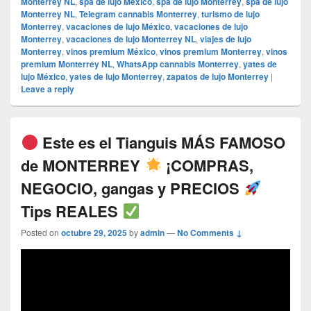
Monterrey NL
,
spa de lujo México
,
spa de lujo Monterrey
,
spa de lujo
Monterrey NL
,
Telegram cannabis Monterrey
,
turismo de lujo
Monterrey
,
vacaciones de lujo México
,
vacaciones de lujo
Monterrey
,
vacaciones de lujo Monterrey NL
,
viajes de lujo
Monterrey
,
vinos premium México
,
vinos premium Monterrey
,
vinos
premium Monterrey NL
,
WhatsApp cannabis Monterrey
,
yates de
lujo México
,
yates de lujo Monterrey
,
zapatos de lujo Monterrey
|
Leave a reply
Este es el Tianguis MÁS FAMOSO
de MONTERREY
¡COMPRAS,
NEGOCIO, gangas y PRECIOS
Tips REALES
Posted on
octubre 29, 2025
by
admin
—
No Comments ↓