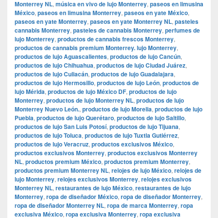
Monterrey NL
,
música en vivo de lujo Monterrey
,
paseos en limusina
México
,
paseos en limusina Monterrey
,
paseos en yate México
,
paseos en yate Monterrey
,
paseos en yate Monterrey NL
,
pasteles
cannabis Monterrey
,
pasteles de cannabis Monterrey
,
perfumes de
lujo Monterrey
,
productos de cannabis frescos Monterrey
,
productos de cannabis premium Monterrey. lujo Monterrey
,
productos de lujo Aguascalientes
,
productos de lujo Cancún
,
productos de lujo Chihuahua
,
productos de lujo Ciudad Juárez
,
productos de lujo Culiacán
,
productos de lujo Guadalajara
,
productos de lujo Hermosillo
,
productos de lujo León
,
productos de
lujo Mérida
,
productos de lujo México DF
,
productos de lujo
Monterrey
,
productos de lujo Monterrey NL
,
productos de lujo
Monterrey Nuevo León.
,
productos de lujo Morelia
,
productos de lujo
Puebla
,
productos de lujo Querétaro
,
productos de lujo Saltillo
,
productos de lujo San Luis Potosí
,
productos de lujo Tijuana
,
productos de lujo Toluca
,
productos de lujo Tuxtla Gutiérrez
,
productos de lujo Veracruz
,
productos exclusivos México
,
productos exclusivos Monterrey
,
productos exclusivos Monterrey
NL
,
productos premium México
,
productos premium Monterrey
,
productos premium Monterrey NL
,
relojes de lujo México
,
relojes de
lujo Monterrey
,
relojes exclusivos Monterrey
,
relojes exclusivos
Monterrey NL
,
restaurantes de lujo México
,
restaurantes de lujo
Monterrey
,
ropa de diseñador México
,
ropa de diseñador Monterrey
,
ropa de diseñador Monterrey NL
,
ropa de marca Monterrey
,
ropa
exclusiva México
,
ropa exclusiva Monterrey
,
ropa exclusiva