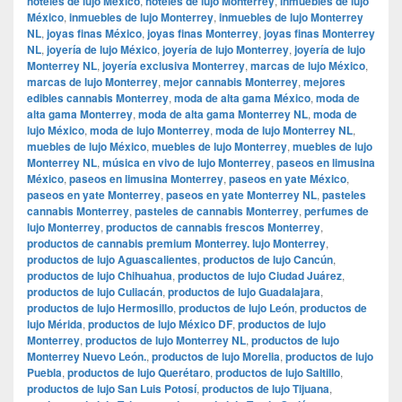
hoteles de lujo México
,
hoteles de lujo Monterrey
,
inmuebles de lujo
México
,
inmuebles de lujo Monterrey
,
inmuebles de lujo Monterrey
NL
,
joyas finas México
,
joyas finas Monterrey
,
joyas finas Monterrey
NL
,
joyería de lujo México
,
joyería de lujo Monterrey
,
joyería de lujo
Monterrey NL
,
joyería exclusiva Monterrey
,
marcas de lujo México
,
marcas de lujo Monterrey
,
mejor cannabis Monterrey
,
mejores
edibles cannabis Monterrey
,
moda de alta gama México
,
moda de
alta gama Monterrey
,
moda de alta gama Monterrey NL
,
moda de
lujo México
,
moda de lujo Monterrey
,
moda de lujo Monterrey NL
,
muebles de lujo México
,
muebles de lujo Monterrey
,
muebles de lujo
Monterrey NL
,
música en vivo de lujo Monterrey
,
paseos en limusina
México
,
paseos en limusina Monterrey
,
paseos en yate México
,
paseos en yate Monterrey
,
paseos en yate Monterrey NL
,
pasteles
cannabis Monterrey
,
pasteles de cannabis Monterrey
,
perfumes de
lujo Monterrey
,
productos de cannabis frescos Monterrey
,
productos de cannabis premium Monterrey. lujo Monterrey
,
productos de lujo Aguascalientes
,
productos de lujo Cancún
,
productos de lujo Chihuahua
,
productos de lujo Ciudad Juárez
,
productos de lujo Culiacán
,
productos de lujo Guadalajara
,
productos de lujo Hermosillo
,
productos de lujo León
,
productos de
lujo Mérida
,
productos de lujo México DF
,
productos de lujo
Monterrey
,
productos de lujo Monterrey NL
,
productos de lujo
Monterrey Nuevo León.
,
productos de lujo Morelia
,
productos de lujo
Puebla
,
productos de lujo Querétaro
,
productos de lujo Saltillo
,
productos de lujo San Luis Potosí
,
productos de lujo Tijuana
,