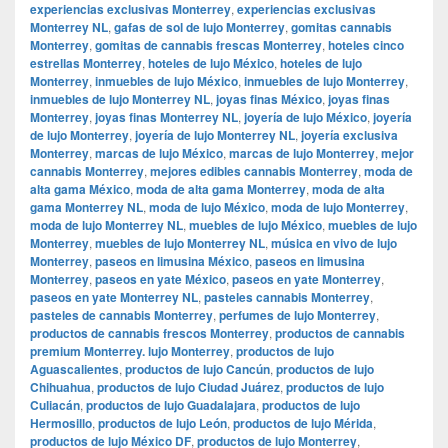
experiencias exclusivas Monterrey
,
experiencias exclusivas
Monterrey NL
,
gafas de sol de lujo Monterrey
,
gomitas cannabis
Monterrey
,
gomitas de cannabis frescas Monterrey
,
hoteles cinco
estrellas Monterrey
,
hoteles de lujo México
,
hoteles de lujo
Monterrey
,
inmuebles de lujo México
,
inmuebles de lujo Monterrey
,
inmuebles de lujo Monterrey NL
,
joyas finas México
,
joyas finas
Monterrey
,
joyas finas Monterrey NL
,
joyería de lujo México
,
joyería
de lujo Monterrey
,
joyería de lujo Monterrey NL
,
joyería exclusiva
Monterrey
,
marcas de lujo México
,
marcas de lujo Monterrey
,
mejor
cannabis Monterrey
,
mejores edibles cannabis Monterrey
,
moda de
alta gama México
,
moda de alta gama Monterrey
,
moda de alta
gama Monterrey NL
,
moda de lujo México
,
moda de lujo Monterrey
,
moda de lujo Monterrey NL
,
muebles de lujo México
,
muebles de lujo
Monterrey
,
muebles de lujo Monterrey NL
,
música en vivo de lujo
Monterrey
,
paseos en limusina México
,
paseos en limusina
Monterrey
,
paseos en yate México
,
paseos en yate Monterrey
,
paseos en yate Monterrey NL
,
pasteles cannabis Monterrey
,
pasteles de cannabis Monterrey
,
perfumes de lujo Monterrey
,
productos de cannabis frescos Monterrey
,
productos de cannabis
premium Monterrey. lujo Monterrey
,
productos de lujo
Aguascalientes
,
productos de lujo Cancún
,
productos de lujo
Chihuahua
,
productos de lujo Ciudad Juárez
,
productos de lujo
Culiacán
,
productos de lujo Guadalajara
,
productos de lujo
Hermosillo
,
productos de lujo León
,
productos de lujo Mérida
,
productos de lujo México DF
,
productos de lujo Monterrey
,