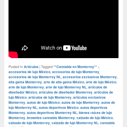
Posted in
Articulos
|
Tagged
**Cannabis en Monterrey** -
,
accesorios de lujo México
,
accesorios de lujo Monterrey
,
accesorios de lujo Monterrey NL
,
accesorios exclusivos Monterrey
,
alta gama Monterrey
,
arte de alta gama México
,
arte de lujo México
,
arte de lujo Monterrey
,
arte de lujo Monterrey NL
,
artículos de
diseñador México
,
artículos de diseñador Monterrey
,
artículos de
lujo México
,
artículos de lujo Monterrey
,
artículos exclusivos
Monterrey
,
autos de lujo México
,
autos de lujo Monterrey
,
autos de
lujo Monterrey NL
,
autos deportivos México
,
autos deportivos
Monterrey
,
autos deportivos Monterrey NL
,
bienes raíces de lujo
Monterrey
,
brownies cannabis Monterrey
,
calzado de lujo México
,
calzado de lujo Monterrey
,
calzado de lujo Monterrey NL
,
cannabis