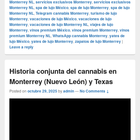
Monterrey NL
,
servicios exclusivos Monterrey
,
servicios exclusivos
Monterrey NL
,
spa de lujo México
,
spa de lujo Monterrey
,
spa de lujo
Monterrey NL
,
Telegram cannabis Monterrey
,
turismo de lujo
Monterrey
,
vacaciones de lujo México
,
vacaciones de lujo
Monterrey
,
vacaciones de lujo Monterrey NL
,
viajes de lujo
Monterrey
,
vinos premium México
,
vinos premium Monterrey
,
vinos
premium Monterrey NL
,
WhatsApp cannabis Monterrey
,
yates de
lujo México
,
yates de lujo Monterrey
,
zapatos de lujo Monterrey
|
Leave a reply
Historia conjunta del cannabis en
Monterrey (Nuevo León) y Texas
Posted on
octubre 29, 2025
by
admin
—
No Comments ↓