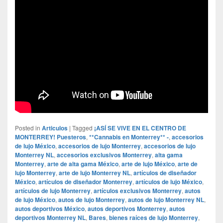
Posted in
Articulos
|
Tagged
¡ASÍ SE VIVE EN EL CENTRO DE
MONTERREY! Puesteros
,
**Cannabis en Monterrey** -
,
accesorios
de lujo México
,
accesorios de lujo Monterrey
,
accesorios de lujo
Monterrey NL
,
accesorios exclusivos Monterrey
,
alta gama
Monterrey
,
arte de alta gama México
,
arte de lujo México
,
arte de
lujo Monterrey
,
arte de lujo Monterrey NL
,
artículos de diseñador
México
,
artículos de diseñador Monterrey
,
artículos de lujo México
,
artículos de lujo Monterrey
,
artículos exclusivos Monterrey
,
autos
de lujo México
,
autos de lujo Monterrey
,
autos de lujo Monterrey NL
,
autos deportivos México
,
autos deportivos Monterrey
,
autos
deportivos Monterrey NL
,
Bares
,
bienes raíces de lujo Monterrey
,