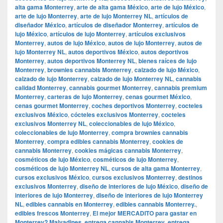
alta gama Monterrey
,
arte de alta gama México
,
arte de lujo México
,
arte de lujo Monterrey
,
arte de lujo Monterrey NL
,
artículos de
diseñador México
,
artículos de diseñador Monterrey
,
artículos de
lujo México
,
artículos de lujo Monterrey
,
artículos exclusivos
Monterrey
,
autos de lujo México
,
autos de lujo Monterrey
,
autos de
lujo Monterrey NL
,
autos deportivos México
,
autos deportivos
Monterrey
,
autos deportivos Monterrey NL
,
bienes raíces de lujo
Monterrey
,
brownies cannabis Monterrey
,
calzado de lujo México
,
calzado de lujo Monterrey
,
calzado de lujo Monterrey NL
,
cannabis
calidad Monterrey
,
cannabis gourmet Monterrey
,
cannabis premium
Monterrey
,
carteras de lujo Monterrey
,
cenas gourmet México
,
cenas gourmet Monterrey
,
coches deportivos Monterrey
,
cocteles
exclusivos México
,
cócteles exclusivos Monterrey
,
cocteles
exclusivos Monterrey NL
,
coleccionables de lujo México
,
coleccionables de lujo Monterrey
,
compra brownies cannabis
Monterrey
,
compra edibles cannabis Monterrey
,
cookies de
cannabis Monterrey
,
cookies mágicas cannabis Monterrey
,
cosméticos de lujo México
,
cosméticos de lujo Monterrey
,
cosméticos de lujo Monterrey NL
,
cursos de alta gama Monterrey
,
cursos exclusivos México
,
cursos exclusivos Monterrey
,
destinos
exclusivos Monterrey
,
diseño de interiores de lujo México
,
diseño de
interiores de lujo Monterrey
,
diseño de interiores de lujo Monterrey
NL
,
edibles cannabis en Monterrey
,
edibles cannabis Monterrey.
,
edibles frescos Monterrey
,
El mejor MERCADITO para gastar en
Monterrey? Malvadines
,
entrega cannabis Monterrey
,
entrega