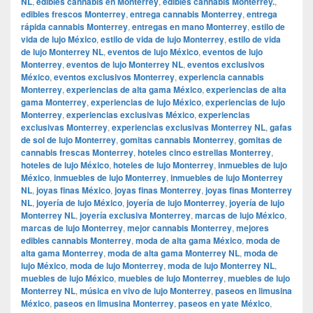
NL
,
edibles cannabis en Monterrey
,
edibles cannabis Monterrey.
,
edibles frescos Monterrey
,
entrega cannabis Monterrey
,
entrega
rápida cannabis Monterrey
,
entregas en mano Monterrey
,
estilo de
vida de lujo México
,
estilo de vida de lujo Monterrey
,
estilo de vida
de lujo Monterrey NL
,
eventos de lujo México
,
eventos de lujo
Monterrey
,
eventos de lujo Monterrey NL
,
eventos exclusivos
México
,
eventos exclusivos Monterrey
,
experiencia cannabis
Monterrey
,
experiencias de alta gama México
,
experiencias de alta
gama Monterrey
,
experiencias de lujo México
,
experiencias de lujo
Monterrey
,
experiencias exclusivas México
,
experiencias
exclusivas Monterrey
,
experiencias exclusivas Monterrey NL
,
gafas
de sol de lujo Monterrey
,
gomitas cannabis Monterrey
,
gomitas de
cannabis frescas Monterrey
,
hoteles cinco estrellas Monterrey
,
hoteles de lujo México
,
hoteles de lujo Monterrey
,
inmuebles de lujo
México
,
inmuebles de lujo Monterrey
,
inmuebles de lujo Monterrey
NL
,
joyas finas México
,
joyas finas Monterrey
,
joyas finas Monterrey
NL
,
joyería de lujo México
,
joyería de lujo Monterrey
,
joyería de lujo
Monterrey NL
,
joyería exclusiva Monterrey
,
marcas de lujo México
,
marcas de lujo Monterrey
,
mejor cannabis Monterrey
,
mejores
edibles cannabis Monterrey
,
moda de alta gama México
,
moda de
alta gama Monterrey
,
moda de alta gama Monterrey NL
,
moda de
lujo México
,
moda de lujo Monterrey
,
moda de lujo Monterrey NL
,
muebles de lujo México
,
muebles de lujo Monterrey
,
muebles de lujo
Monterrey NL
,
música en vivo de lujo Monterrey
,
paseos en limusina
México
,
paseos en limusina Monterrey
,
paseos en yate México
,