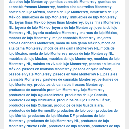
de sol de lujo Monterrey
,
gomitas cannabis Monterrey
,
gomitas de
cannabis frescas Monterrey
,
hoteles cinco estrellas Monterrey
,
hoteles de lujo México
,
hoteles de lujo Monterrey
,
inmuebles de lujo
México
,
inmuebles de lujo Monterrey
,
inmuebles de lujo Monterrey
NL
,
joyas finas México
,
joyas finas Monterrey
,
joyas finas Monterrey
NL
,
joyería de lujo México
,
joyería de lujo Monterrey
,
joyería de lujo
Monterrey NL
,
joyería exclusiva Monterrey
,
marcas de lujo México
,
marcas de lujo Monterrey
,
mejor cannabis Monterrey
,
mejores
edibles cannabis Monterrey
,
moda de alta gama México
,
moda de
alta gama Monterrey
,
moda de alta gama Monterrey NL
,
moda de
lujo México
,
moda de lujo Monterrey
,
moda de lujo Monterrey NL
,
muebles de lujo México
,
muebles de lujo Monterrey
,
muebles de lujo
Monterrey NL
,
música en vivo de lujo Monterrey
,
paseos en limusina
México
,
paseos en limusina Monterrey
,
paseos en yate México
,
paseos en yate Monterrey
,
paseos en yate Monterrey NL
,
pasteles
cannabis Monterrey
,
pasteles de cannabis Monterrey
,
perfumes de
lujo Monterrey
,
productos de cannabis frescos Monterrey
,
productos de cannabis premium Monterrey. lujo Monterrey
,
productos de lujo Aguascalientes
,
productos de lujo Cancún
,
productos de lujo Chihuahua
,
productos de lujo Ciudad Juárez
,
productos de lujo Culiacán
,
productos de lujo Guadalajara
,
productos de lujo Hermosillo
,
productos de lujo León
,
productos de
lujo Mérida
,
productos de lujo México DF
,
productos de lujo
Monterrey
,
productos de lujo Monterrey NL
,
productos de lujo
Monterrey Nuevo León.
,
productos de lujo Morelia
,
productos de lujo