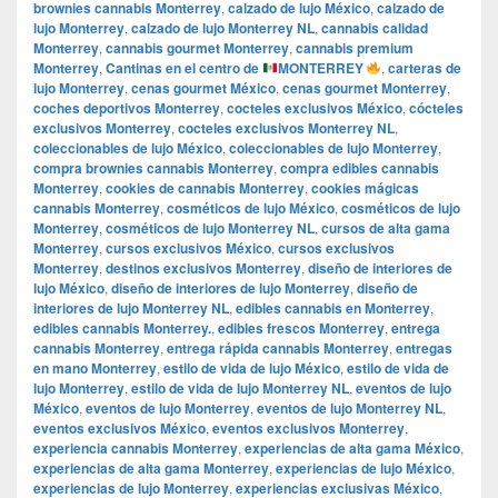
brownies cannabis Monterrey
,
calzado de lujo México
,
calzado de
lujo Monterrey
,
calzado de lujo Monterrey NL
,
cannabis calidad
Monterrey
,
cannabis gourmet Monterrey
,
cannabis premium
Monterrey
,
Cantinas en el centro de
MONTERREY
,
carteras de
lujo Monterrey
,
cenas gourmet México
,
cenas gourmet Monterrey
,
coches deportivos Monterrey
,
cocteles exclusivos México
,
cócteles
exclusivos Monterrey
,
cocteles exclusivos Monterrey NL
,
coleccionables de lujo México
,
coleccionables de lujo Monterrey
,
compra brownies cannabis Monterrey
,
compra edibles cannabis
Monterrey
,
cookies de cannabis Monterrey
,
cookies mágicas
cannabis Monterrey
,
cosméticos de lujo México
,
cosméticos de lujo
Monterrey
,
cosméticos de lujo Monterrey NL
,
cursos de alta gama
Monterrey
,
cursos exclusivos México
,
cursos exclusivos
Monterrey
,
destinos exclusivos Monterrey
,
diseño de interiores de
lujo México
,
diseño de interiores de lujo Monterrey
,
diseño de
interiores de lujo Monterrey NL
,
edibles cannabis en Monterrey
,
edibles cannabis Monterrey.
,
edibles frescos Monterrey
,
entrega
cannabis Monterrey
,
entrega rápida cannabis Monterrey
,
entregas
en mano Monterrey
,
estilo de vida de lujo México
,
estilo de vida de
lujo Monterrey
,
estilo de vida de lujo Monterrey NL
,
eventos de lujo
México
,
eventos de lujo Monterrey
,
eventos de lujo Monterrey NL
,
eventos exclusivos México
,
eventos exclusivos Monterrey
,
experiencia cannabis Monterrey
,
experiencias de alta gama México
,
experiencias de alta gama Monterrey
,
experiencias de lujo México
,
experiencias de lujo Monterrey
,
experiencias exclusivas México
,