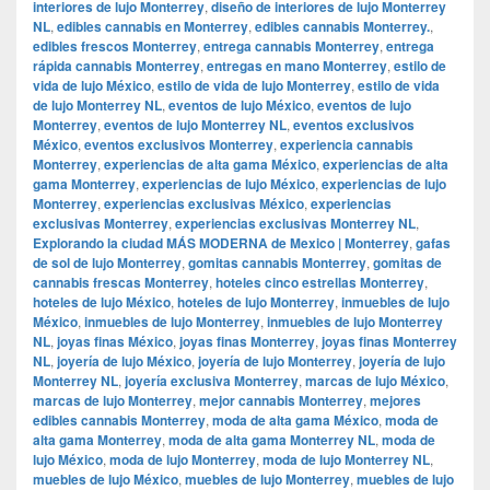
interiores de lujo Monterrey
,
diseño de interiores de lujo Monterrey
NL
,
edibles cannabis en Monterrey
,
edibles cannabis Monterrey.
,
edibles frescos Monterrey
,
entrega cannabis Monterrey
,
entrega
rápida cannabis Monterrey
,
entregas en mano Monterrey
,
estilo de
vida de lujo México
,
estilo de vida de lujo Monterrey
,
estilo de vida
de lujo Monterrey NL
,
eventos de lujo México
,
eventos de lujo
Monterrey
,
eventos de lujo Monterrey NL
,
eventos exclusivos
México
,
eventos exclusivos Monterrey
,
experiencia cannabis
Monterrey
,
experiencias de alta gama México
,
experiencias de alta
gama Monterrey
,
experiencias de lujo México
,
experiencias de lujo
Monterrey
,
experiencias exclusivas México
,
experiencias
exclusivas Monterrey
,
experiencias exclusivas Monterrey NL
,
Explorando la ciudad MÁS MODERNA de Mexico | Monterrey
,
gafas
de sol de lujo Monterrey
,
gomitas cannabis Monterrey
,
gomitas de
cannabis frescas Monterrey
,
hoteles cinco estrellas Monterrey
,
hoteles de lujo México
,
hoteles de lujo Monterrey
,
inmuebles de lujo
México
,
inmuebles de lujo Monterrey
,
inmuebles de lujo Monterrey
NL
,
joyas finas México
,
joyas finas Monterrey
,
joyas finas Monterrey
NL
,
joyería de lujo México
,
joyería de lujo Monterrey
,
joyería de lujo
Monterrey NL
,
joyería exclusiva Monterrey
,
marcas de lujo México
,
marcas de lujo Monterrey
,
mejor cannabis Monterrey
,
mejores
edibles cannabis Monterrey
,
moda de alta gama México
,
moda de
alta gama Monterrey
,
moda de alta gama Monterrey NL
,
moda de
lujo México
,
moda de lujo Monterrey
,
moda de lujo Monterrey NL
,
muebles de lujo México
,
muebles de lujo Monterrey
,
muebles de lujo