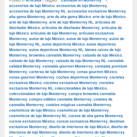
accesorios de lujo México
,
accesorios de lujo Monterrey
,
accesorios de lujo Monterrey NL
,
accesorios exclusivos Monterrey
,
alta gama Monterrey
,
arte de alta gama México
,
arte de lujo México
,
arte de lujo Monterrey
,
arte de lujo Monterrey NL
,
artículos de
diseñador México
,
artículos de diseñador Monterrey
,
artículos de
lujo México
,
artículos de lujo Monterrey
,
artículos exclusivos
Monterrey
,
autos de lujo México
,
autos de lujo Monterrey
,
autos de
lujo Monterrey NL
,
autos deportivos México
,
autos deportivos
Monterrey
,
autos deportivos Monterrey NL
,
bienes raíces de lujo
Monterrey
,
brownies cannabis Monterrey
,
calzado de lujo México
,
calzado de lujo Monterrey
,
calzado de lujo Monterrey NL
,
cannabis
calidad Monterrey
,
cannabis gourmet Monterrey
,
cannabis premium
Monterrey
,
carteras de lujo Monterrey
,
cenas gourmet México
,
cenas gourmet Monterrey
,
coches deportivos Monterrey
,
cocteles
exclusivos México
,
cócteles exclusivos Monterrey
,
cocteles
exclusivos Monterrey NL
,
coleccionables de lujo México
,
coleccionables de lujo Monterrey
,
compra brownies cannabis
Monterrey
,
compra edibles cannabis Monterrey
,
cookies de
cannabis Monterrey
,
cookies mágicas cannabis Monterrey
,
cosméticos de lujo México
,
cosméticos de lujo Monterrey
,
cosméticos de lujo Monterrey NL
,
cursos de alta gama Monterrey
,
cursos exclusivos México
,
cursos exclusivos Monterrey
,
destinos
exclusivos Monterrey
,
diseño de interiores de lujo México
,
diseño de
interiores de lujo Monterrey
,
diseño de interiores de lujo Monterrey