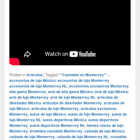
Posted in
Articulos
|
Tagged
**Cannabis en Monterrey** -
,
accesorios de lujo México
,
accesorios de lujo Monterrey
,
accesorios de lujo Monterrey NL
,
accesorios exclusivos Monterrey
,
alta gama Monterrey
,
arte de alta gama México
,
arte de lujo México
,
arte de lujo Monterrey
,
arte de lujo Monterrey NL
,
artículos de
diseñador México
,
artículos de diseñador Monterrey
,
artículos de
lujo México
,
artículos de lujo Monterrey
,
artículos exclusivos
Monterrey
,
autos de lujo México
,
autos de lujo Monterrey
,
autos de
lujo Monterrey NL
,
autos deportivos México
,
autos deportivos
Monterrey
,
autos deportivos Monterrey NL
,
bienes raíces de lujo
Monterrey
,
brownies cannabis Monterrey
,
calzado de lujo México
,
calzado de lujo Monterrey
,
calzado de lujo Monterrey NL
,
cannabis