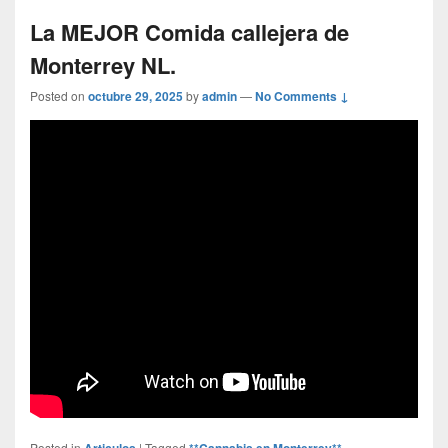
La MEJOR Comida callejera de
Monterrey NL.
Posted on
octubre 29, 2025
by
admin
—
No Comments ↓
Posted in
Articulos
|
Tagged
**Cannabis en Monterrey** -
,