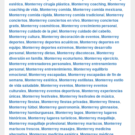
estética
,
Monterrey cirugía plástica
,
Monterrey coaching
,
Monterrey
coaching de vida
,
Monterrey comida
,
Monterrey comida mexicana
,
Monterrey comida rápida
,
Monterrey comida tradicional
,
Monterrey
conciertos
,
Monterrey conciertos en vivo
,
Monterrey conciertos
gratis
,
Monterrey cosméticos
,
Monterrey crecimiento personal
,
Monterrey cuidado de la piel
,
Monterrey cuidado del cabello
,
Monterrey cultura
,
Monterrey decoración de eventos
,
Monterrey
deportes
,
Monterrey deportes acuáticos
,
Monterrey deportes en
equipo
,
Monterrey deportes extremos
,
Monterrey desarrollo
personal
,
Monterrey dietas
,
Monterrey discotecas
,
Monterrey
diversión en familia
,
Monterrey ecoturismo
,
Monterrey ejercicio
,
Monterrey entrenadores personales
,
Monterrey entrenamiento
personal
,
Monterrey entretenimiento
,
Monterrey equilibrio
emocional
,
Monterrey escapadas
,
Monterrey escapadas de fin de
semana
,
Monterrey estética
,
Monterrey estilistas
,
Monterrey estilo
de vida saludable
,
Monterrey eventos
,
Monterrey eventos
culturales
,
Monterrey eventos deportivos
,
Monterrey experiencias
únicas
,
Monterrey festivales
,
Monterrey festivales de música
,
Monterrey fiestas
,
Monterrey fiestas privadas
,
Monterrey fitness
,
Monterrey fútbol
,
Monterrey gastronomía
,
Monterrey gimnasios
,
Monterrey hamburguesas
,
Monterrey lagos
,
Monterrey lugares
históricos
,
Monterrey lugares turísticos
,
Monterrey maquillaje
,
Monterrey maquillaje profesional
,
Monterrey mariscos
,
Monterrey
mariscos frescos
,
Monterrey masajes
,
Monterrey medicina
alternativa
,
Monterrey medicina estética
,
Monterrey médicos