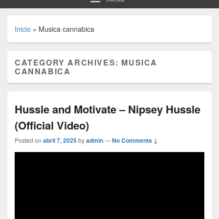
Inicio
»
Musica cannabica
CATEGORY ARCHIVES:
MUSICA
CANNABICA
Hussle and Motivate – Nipsey Hussle
(Official Video)
Posted on
abril 7, 2025
by
admin
—
No Comments ↓