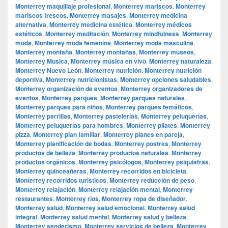
Monterrey maquillaje profesional
,
Monterrey mariscos
,
Monterrey
mariscos frescos
,
Monterrey masajes
,
Monterrey medicina
alternativa
,
Monterrey medicina estética
,
Monterrey médicos
estéticos
,
Monterrey meditación
,
Monterrey mindfulness
,
Monterrey
moda
,
Monterrey moda femenina
,
Monterrey moda masculina
,
Monterrey montaña
,
Monterrey montañas
,
Monterrey museos
,
Monterrey Musica
,
Monterrey música en vivo
,
Monterrey naturaleza
,
Monterrey Nuevo León
,
Monterrey nutrición
,
Monterrey nutrición
deportiva
,
Monterrey nutricionistas
,
Monterrey opciones saludables
,
Monterrey organización de eventos
,
Monterrey organizadores de
eventos
,
Monterrey parques
,
Monterrey parques naturales
,
Monterrey parques para niños
,
Monterrey parques temáticos
,
Monterrey parrillas
,
Monterrey pastelerías
,
Monterrey peluquerías
,
Monterrey peluquerías para hombres
,
Monterrey pilates
,
Monterrey
pizza
,
Monterrey plan familiar
,
Monterrey planes en pareja
,
Monterrey planificación de bodas
,
Monterrey postres
,
Monterrey
productos de belleza
,
Monterrey productos naturales
,
Monterrey
productos orgánicos
,
Monterrey psicólogos
,
Monterrey psiquiatras
,
Monterrey quinceañeras
,
Monterrey recorridos en bicicleta
,
Monterrey recorridos turísticos
,
Monterrey reducción de peso
,
Monterrey relajación
,
Monterrey relajación mental
,
Monterrey
restaurantes
,
Monterrey ríos
,
Monterrey ropa de diseñador
,
Monterrey salud
,
Monterrey salud emocional
,
Monterrey salud
integral
,
Monterrey salud mental
,
Monterrey salud y belleza
,
Monterrey senderismo
,
Monterrey servicios de belleza
,
Monterrey