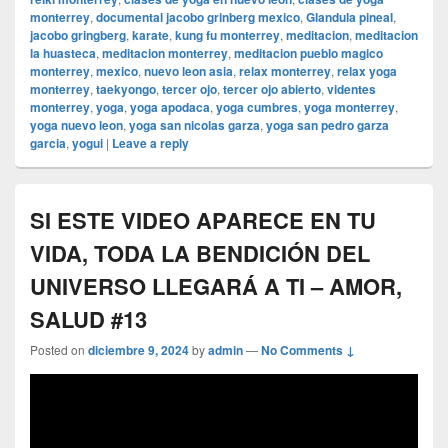
monterrey
,
documental jacobo grinberg mexico
,
Glandula pineal
,
jacobo gringberg
,
karate
,
kung fu monterrey
,
meditacion
,
meditacion
la huasteca
,
meditacion monterrey
,
meditacion pueblo magico
monterrey
,
mexico
,
nuevo leon asia
,
relax monterrey
,
relax yoga
monterrey
,
taekyongo
,
tercer ojo
,
tercer ojo abierto
,
videntes
monterrey
,
yoga
,
yoga apodaca
,
yoga cumbres
,
yoga monterrey
,
yoga nuevo leon
,
yoga san nicolas garza
,
yoga san pedro garza
garcia
,
yogui
|
Leave a reply
SI ESTE VIDEO APARECE EN TU
VIDA, TODA LA BENDICIÓN DEL
UNIVERSO LLEGARÁ A TI – AMOR,
SALUD #13
Posted on
diciembre 9, 2024
by
admin
—
No Comments ↓