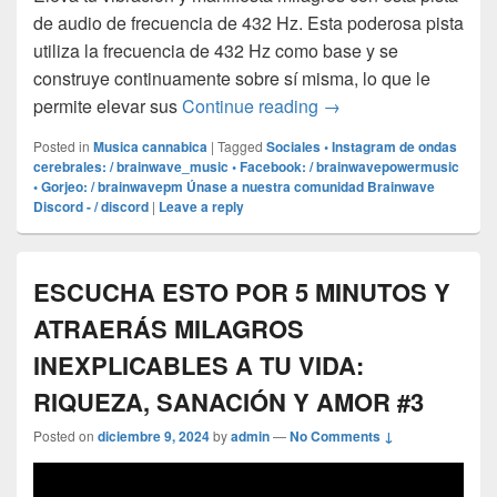
de audio de frecuencia de 432 Hz. Esta poderosa pista
utiliza la frecuencia de 432 Hz como base y se
construye continuamente sobre sí misma, lo que le
Manifiesta Milagros I 
permite elevar sus
Continue reading
→
Posted in
Musica cannabica
|
Tagged
Sociales • Instagram de ondas
cerebrales: / brainwave_music • Facebook: / brainwavepowermusic
• Gorjeo: / brainwavepm Únase a nuestra comunidad Brainwave
Discord - / discord
|
Leave a reply
ESCUCHA ESTO POR 5 MINUTOS Y
ATRAERÁS MILAGROS
INEXPLICABLES A TU VIDA:
RIQUEZA, SANACIÓN Y AMOR #3
Posted on
diciembre 9, 2024
by
admin
—
No Comments ↓