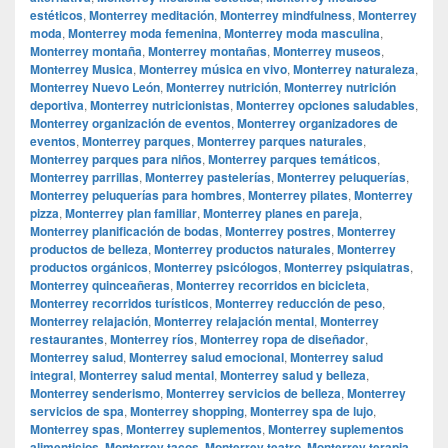
estéticos
,
Monterrey meditación
,
Monterrey mindfulness
,
Monterrey
moda
,
Monterrey moda femenina
,
Monterrey moda masculina
,
Monterrey montaña
,
Monterrey montañas
,
Monterrey museos
,
Monterrey Musica
,
Monterrey música en vivo
,
Monterrey naturaleza
,
Monterrey Nuevo León
,
Monterrey nutrición
,
Monterrey nutrición
deportiva
,
Monterrey nutricionistas
,
Monterrey opciones saludables
,
Monterrey organización de eventos
,
Monterrey organizadores de
eventos
,
Monterrey parques
,
Monterrey parques naturales
,
Monterrey parques para niños
,
Monterrey parques temáticos
,
Monterrey parrillas
,
Monterrey pastelerías
,
Monterrey peluquerías
,
Monterrey peluquerías para hombres
,
Monterrey pilates
,
Monterrey
pizza
,
Monterrey plan familiar
,
Monterrey planes en pareja
,
Monterrey planificación de bodas
,
Monterrey postres
,
Monterrey
productos de belleza
,
Monterrey productos naturales
,
Monterrey
productos orgánicos
,
Monterrey psicólogos
,
Monterrey psiquiatras
,
Monterrey quinceañeras
,
Monterrey recorridos en bicicleta
,
Monterrey recorridos turísticos
,
Monterrey reducción de peso
,
Monterrey relajación
,
Monterrey relajación mental
,
Monterrey
restaurantes
,
Monterrey ríos
,
Monterrey ropa de diseñador
,
Monterrey salud
,
Monterrey salud emocional
,
Monterrey salud
integral
,
Monterrey salud mental
,
Monterrey salud y belleza
,
Monterrey senderismo
,
Monterrey servicios de belleza
,
Monterrey
servicios de spa
,
Monterrey shopping
,
Monterrey spa de lujo
,
Monterrey spas
,
Monterrey suplementos
,
Monterrey suplementos
alimenticios
,
Monterrey tacos
,
Monterrey teatro
,
Monterrey terapia