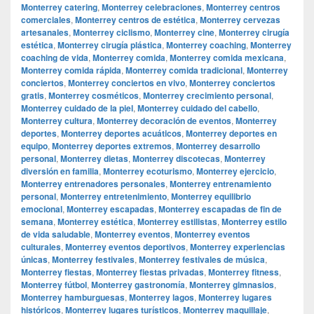
Monterrey catering
,
Monterrey celebraciones
,
Monterrey centros
comerciales
,
Monterrey centros de estética
,
Monterrey cervezas
artesanales
,
Monterrey ciclismo
,
Monterrey cine
,
Monterrey cirugía
estética
,
Monterrey cirugía plástica
,
Monterrey coaching
,
Monterrey
coaching de vida
,
Monterrey comida
,
Monterrey comida mexicana
,
Monterrey comida rápida
,
Monterrey comida tradicional
,
Monterrey
conciertos
,
Monterrey conciertos en vivo
,
Monterrey conciertos
gratis
,
Monterrey cosméticos
,
Monterrey crecimiento personal
,
Monterrey cuidado de la piel
,
Monterrey cuidado del cabello
,
Monterrey cultura
,
Monterrey decoración de eventos
,
Monterrey
deportes
,
Monterrey deportes acuáticos
,
Monterrey deportes en
equipo
,
Monterrey deportes extremos
,
Monterrey desarrollo
personal
,
Monterrey dietas
,
Monterrey discotecas
,
Monterrey
diversión en familia
,
Monterrey ecoturismo
,
Monterrey ejercicio
,
Monterrey entrenadores personales
,
Monterrey entrenamiento
personal
,
Monterrey entretenimiento
,
Monterrey equilibrio
emocional
,
Monterrey escapadas
,
Monterrey escapadas de fin de
semana
,
Monterrey estética
,
Monterrey estilistas
,
Monterrey estilo
de vida saludable
,
Monterrey eventos
,
Monterrey eventos
culturales
,
Monterrey eventos deportivos
,
Monterrey experiencias
únicas
,
Monterrey festivales
,
Monterrey festivales de música
,
Monterrey fiestas
,
Monterrey fiestas privadas
,
Monterrey fitness
,
Monterrey fútbol
,
Monterrey gastronomía
,
Monterrey gimnasios
,
Monterrey hamburguesas
,
Monterrey lagos
,
Monterrey lugares
históricos
,
Monterrey lugares turísticos
,
Monterrey maquillaje
,