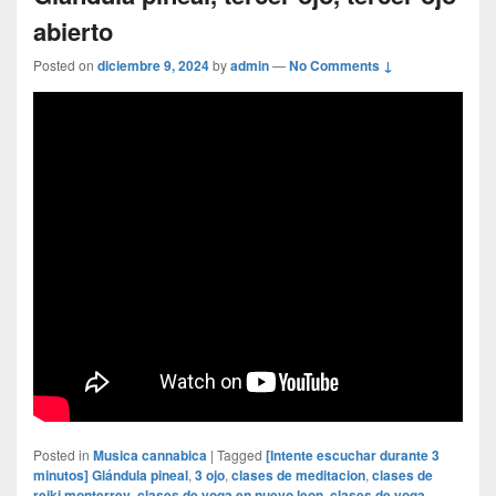
abierto
Posted on
diciembre 9, 2024
by
admin
—
No Comments ↓
Posted in
Musica cannabica
|
Tagged
[Intente escuchar durante 3
minutos] Glándula pineal
,
3 ojo
,
clases de meditacion
,
clases de
reiki monterrey
,
clases de yoga en nuevo leon
,
clases de yoga