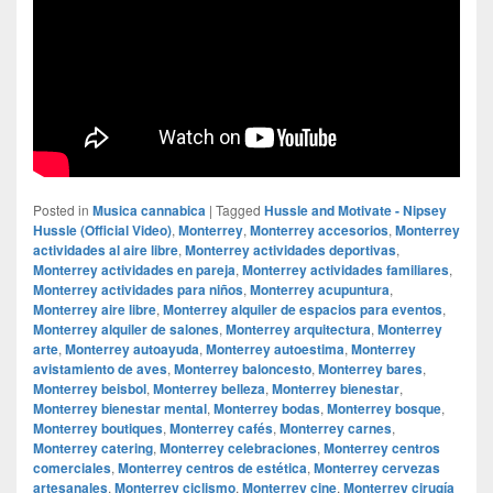
Posted in
Musica cannabica
|
Tagged
Hussle and Motivate - Nipsey
Hussle (Official Video)
,
Monterrey
,
Monterrey accesorios
,
Monterrey
actividades al aire libre
,
Monterrey actividades deportivas
,
Monterrey actividades en pareja
,
Monterrey actividades familiares
,
Monterrey actividades para niños
,
Monterrey acupuntura
,
Monterrey aire libre
,
Monterrey alquiler de espacios para eventos
,
Monterrey alquiler de salones
,
Monterrey arquitectura
,
Monterrey
arte
,
Monterrey autoayuda
,
Monterrey autoestima
,
Monterrey
avistamiento de aves
,
Monterrey baloncesto
,
Monterrey bares
,
Monterrey beisbol
,
Monterrey belleza
,
Monterrey bienestar
,
Monterrey bienestar mental
,
Monterrey bodas
,
Monterrey bosque
,
Monterrey boutiques
,
Monterrey cafés
,
Monterrey carnes
,
Monterrey catering
,
Monterrey celebraciones
,
Monterrey centros
comerciales
,
Monterrey centros de estética
,
Monterrey cervezas
artesanales
,
Monterrey ciclismo
,
Monterrey cine
,
Monterrey cirugía