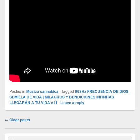
Posted in
Musica cannabica
|
Tagged
963Hz FRECUENCIA DE DIOS |
SEMILLA DE VIDA | MILAGROS Y BENDICIONES INFINITAS
LLEGARÁN A TU VIDA #11
|
Leave a reply
Post
←
Older posts
navigation
Primary
Search