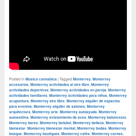
Posted in
Musica cannabica
|
Tagged
Monterrey
,
Monterrey
accesorios
,
Monterrey actividades al aire libre
,
Monterrey
actividades deportivas
,
Monterrey actividades en pareja
,
Monterrey
actividades familiares
,
Monterrey actividades para niños
,
Monterrey
acupuntura
,
Monterrey aire libre
,
Monterrey alquiler de espacios
para eventos
,
Monterrey alquiler de salones
,
Monterrey
arquitectura
,
Monterrey arte
,
Monterrey autoayuda
,
Monterrey
autoestima
,
Monterrey avistamiento de aves
,
Monterrey baloncesto
,
Monterrey bares
,
Monterrey beisbol
,
Monterrey belleza
,
Monterrey
bienestar
,
Monterrey bienestar mental
,
Monterrey bodas
,
Monterrey
bosque
,
Monterrey boutiques
,
Monterrey cafés
,
Monterrey carnes
,