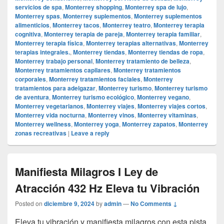
servicios de spa
,
Monterrey shopping
,
Monterrey spa de lujo
,
Monterrey spas
,
Monterrey suplementos
,
Monterrey suplementos
alimenticios
,
Monterrey tacos
,
Monterrey teatro
,
Monterrey terapia
cognitiva
,
Monterrey terapia de pareja
,
Monterrey terapia familiar
,
Monterrey terapia física
,
Monterrey terapias alternativas
,
Monterrey
terapias integrales.
,
Monterrey tiendas
,
Monterrey tiendas de ropa
,
Monterrey trabajo personal
,
Monterrey tratamiento de belleza
,
Monterrey tratamientos capilares
,
Monterrey tratamientos
corporales
,
Monterrey tratamientos faciales
,
Monterrey
tratamientos para adelgazar
,
Monterrey turismo
,
Monterrey turismo
de aventura
,
Monterrey turismo ecológico
,
Monterrey vegano
,
Monterrey vegetarianos
,
Monterrey viajes
,
Monterrey viajes cortos
,
Monterrey vida nocturna
,
Monterrey vinos
,
Monterrey vitaminas
,
Monterrey wellness
,
Monterrey yoga
,
Monterrey zapatos
,
Monterrey
zonas recreativas
|
Leave a reply
Manifiesta Milagros I Ley de
Atracción 432 Hz Eleva tu Vibración
Posted on
diciembre 9, 2024
by
admin
—
No Comments ↓
Eleva tu vibración y manifiesta milagros con esta pista