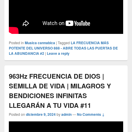
Posted in
Musica cannabica
|
Tagged
LA FRECUENCIA MÁS
POTENTE DEL UNIVERSO 888 - ABRE TODAS LAS PUERTAS DE
LA ABUNDANCIA #2
|
Leave a reply
963Hz FRECUENCIA DE DIOS |
SEMILLA DE VIDA | MILAGROS Y
BENDICIONES INFINITAS
LLEGARÁN A TU VIDA #11
Posted on
diciembre 9, 2024
by
admin
—
No Comments ↓