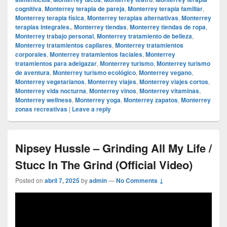
cognitiva
,
Monterrey terapia de pareja
,
Monterrey terapia familiar
,
Monterrey terapia física
,
Monterrey terapias alternativas
,
Monterrey
terapias integrales.
,
Monterrey tiendas
,
Monterrey tiendas de ropa
,
Monterrey trabajo personal
,
Monterrey tratamiento de belleza
,
Monterrey tratamientos capilares
,
Monterrey tratamientos
corporales
,
Monterrey tratamientos faciales
,
Monterrey
tratamientos para adelgazar
,
Monterrey turismo
,
Monterrey turismo
de aventura
,
Monterrey turismo ecológico
,
Monterrey vegano
,
Monterrey vegetarianos
,
Monterrey viajes
,
Monterrey viajes cortos
,
Monterrey vida nocturna
,
Monterrey vinos
,
Monterrey vitaminas
,
Monterrey wellness
,
Monterrey yoga
,
Monterrey zapatos
,
Monterrey
zonas recreativas
|
Leave a reply
Nipsey Hussle – Grinding All My Life /
Stucc In The Grind (Official Video)
Posted on
abril 7, 2025
by
admin
—
No Comments ↓