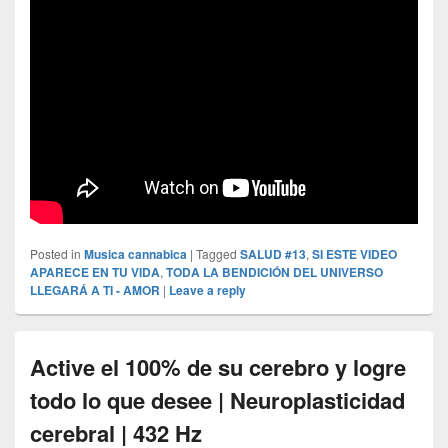
Posted in
Musica cannabica
|
Tagged
SALUD #13
,
SI ESTE VIDEO
APARECE EN TU VIDA
,
TODA LA BENDICIÓN DEL UNIVERSO
LLEGARÁ A TI - AMOR
|
Leave a reply
Active el 100% de su cerebro y logre
todo lo que desee | Neuroplasticidad
cerebral | 432 Hz