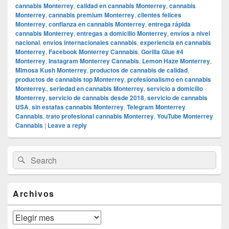
cannabis Monterrey
,
calidad en cannabis Monterrey
,
cannabis
Monterrey
,
cannabis premium Monterrey
,
clientes felices
Monterrey
,
confianza en cannabis Monterrey
,
entrega rápida
cannabis Monterrey
,
entregas a domicilio Monterrey
,
envíos a nivel
nacional
,
envíos internacionales cannabis
,
experiencia en cannabis
Monterrey
,
Facebook Monterrey Cannabis
,
Gorilla Glue #4
Monterrey
,
Instagram Monterrey Cannabis
,
Lemon Haze Monterrey
,
Mimosa Kush Monterrey
,
productos de cannabis de calidad
,
productos de cannabis top Monterrey
,
profesionalismo en cannabis
Monterrey.
,
seriedad en cannabis Monterrey
,
servicio a domicilio
Monterrey
,
servicio de cannabis desde 2018
,
servicio de cannabis
USA
,
sin estafas cannabis Monterrey
,
Telegram Monterrey
Cannabis
,
trato profesional cannabis Monterrey
,
YouTube Monterrey
Cannabis
|
Leave a reply
Primary
Search
Search
Sidebar
for:
Widget
Area
Archivos
Archivos