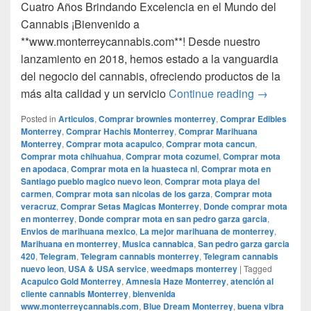
Cuatro Años Brindando Excelencia en el Mundo del
Cannabis ¡Bienvenido a
**www.monterreycannabis.com**! Desde nuestro
lanzamiento en 2018, hemos estado a la vanguardia
del negocio del cannabis, ofreciendo productos de la
Bienvenida
más alta calidad y un servicio
Continue reading
→
Posted in
Articulos
,
Comprar brownies monterrey
,
Comprar Edibles
Monterrey
,
Comprar Hachis Monterrey
,
Comprar Marihuana
Monterrey
,
Comprar mota acapulco
,
Comprar mota cancun
,
Comprar mota chihuahua
,
Comprar mota cozumel
,
Comprar mota
en apodaca
,
Comprar mota en la huasteca nl
,
Comprar mota en
Santiago pueblo magico nuevo leon
,
Comprar mota playa del
carmen
,
Comprar mota san nicolas de los garza
,
Comprar mota
veracruz
,
Comprar Setas Magicas Monterrey
,
Donde comprar mota
en monterrey
,
Donde comprar mota en san pedro garza garcia
,
Envios de marihuana mexico
,
La mejor marihuana de monterrey
,
Marihuana en monterrey
,
Musica cannabica
,
San pedro garza garcia
420
,
Telegram
,
Telegram cannabis monterrey
,
Telegram cannabis
nuevo leon
,
USA & USA service
,
weedmaps monterrey
|
Tagged
Acapulco Gold Monterrey
,
Amnesia Haze Monterrey
,
atención al
cliente cannabis Monterrey
,
bienvenida
www.monterreycannabis.com
,
Blue Dream Monterrey
,
buena vibra