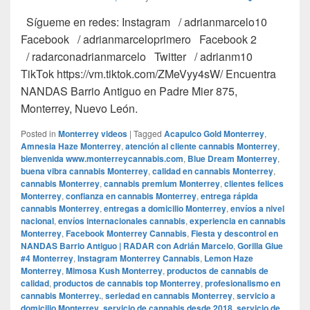
Sígueme en redes: Instagram / adrianmarcelo10
Facebook / adrianmarceloprimero Facebook 2
/ radarconadrianmarcelo Twitter / adrianm10
TikTok https://vm.tiktok.com/ZMeVyy4sW/ Encuentra
NANDAS Barrio Antiguo en Padre Mier 875,
Monterrey, Nuevo León.
Posted in
Monterrey videos
|
Tagged
Acapulco Gold Monterrey
,
Amnesia Haze Monterrey
,
atención al cliente cannabis Monterrey
,
bienvenida www.monterreycannabis.com
,
Blue Dream Monterrey
,
buena vibra cannabis Monterrey
,
calidad en cannabis Monterrey
,
cannabis Monterrey
,
cannabis premium Monterrey
,
clientes felices
Monterrey
,
confianza en cannabis Monterrey
,
entrega rápida
cannabis Monterrey
,
entregas a domicilio Monterrey
,
envíos a nivel
nacional
,
envíos internacionales cannabis
,
experiencia en cannabis
Monterrey
,
Facebook Monterrey Cannabis
,
Fiesta y descontrol en
NANDAS Barrio Antiguo | RADAR con Adrián Marcelo
,
Gorilla Glue
#4 Monterrey
,
Instagram Monterrey Cannabis
,
Lemon Haze
Monterrey
,
Mimosa Kush Monterrey
,
productos de cannabis de
calidad
,
productos de cannabis top Monterrey
,
profesionalismo en
cannabis Monterrey.
,
seriedad en cannabis Monterrey
,
servicio a
domicilio Monterrey
,
servicio de cannabis desde 2018
,
servicio de