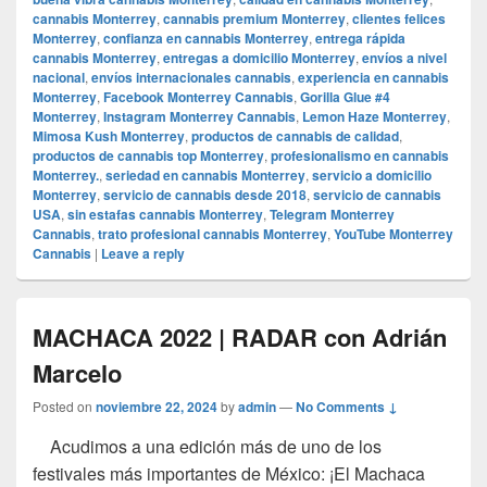
cannabis Monterrey
,
cannabis premium Monterrey
,
clientes felices
Monterrey
,
confianza en cannabis Monterrey
,
entrega rápida
cannabis Monterrey
,
entregas a domicilio Monterrey
,
envíos a nivel
nacional
,
envíos internacionales cannabis
,
experiencia en cannabis
Monterrey
,
Facebook Monterrey Cannabis
,
Gorilla Glue #4
Monterrey
,
Instagram Monterrey Cannabis
,
Lemon Haze Monterrey
,
Mimosa Kush Monterrey
,
productos de cannabis de calidad
,
productos de cannabis top Monterrey
,
profesionalismo en cannabis
Monterrey.
,
seriedad en cannabis Monterrey
,
servicio a domicilio
Monterrey
,
servicio de cannabis desde 2018
,
servicio de cannabis
USA
,
sin estafas cannabis Monterrey
,
Telegram Monterrey
Cannabis
,
trato profesional cannabis Monterrey
,
YouTube Monterrey
Cannabis
|
Leave a reply
MACHACA 2022 | RADAR con Adrián
Marcelo
Posted on
noviembre 22, 2024
by
admin
—
No Comments ↓
Acudimos a una edición más de uno de los
festivales más importantes de México: ¡El Machaca