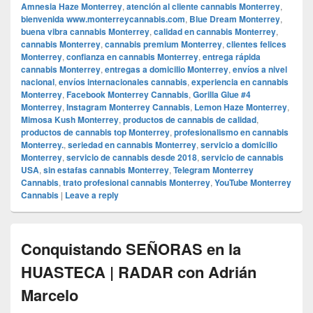
Amnesia Haze Monterrey
,
atención al cliente cannabis Monterrey
,
bienvenida www.monterreycannabis.com
,
Blue Dream Monterrey
,
buena vibra cannabis Monterrey
,
calidad en cannabis Monterrey
,
cannabis Monterrey
,
cannabis premium Monterrey
,
clientes felices
Monterrey
,
confianza en cannabis Monterrey
,
entrega rápida
cannabis Monterrey
,
entregas a domicilio Monterrey
,
envíos a nivel
nacional
,
envíos internacionales cannabis
,
experiencia en cannabis
Monterrey
,
Facebook Monterrey Cannabis
,
Gorilla Glue #4
Monterrey
,
Instagram Monterrey Cannabis
,
Lemon Haze Monterrey
,
Mimosa Kush Monterrey
,
productos de cannabis de calidad
,
productos de cannabis top Monterrey
,
profesionalismo en cannabis
Monterrey.
,
seriedad en cannabis Monterrey
,
servicio a domicilio
Monterrey
,
servicio de cannabis desde 2018
,
servicio de cannabis
USA
,
sin estafas cannabis Monterrey
,
Telegram Monterrey
Cannabis
,
trato profesional cannabis Monterrey
,
YouTube Monterrey
Cannabis
|
Leave a reply
Conquistando SEÑORAS en la
HUASTECA | RADAR con Adrián
Marcelo