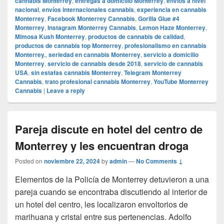
cannabis Monterrey
,
entregas a domicilio Monterrey
,
envíos a nivel
nacional
,
envíos internacionales cannabis
,
experiencia en cannabis
Monterrey
,
Facebook Monterrey Cannabis
,
Gorilla Glue #4
Monterrey
,
Instagram Monterrey Cannabis
,
Lemon Haze Monterrey
,
Mimosa Kush Monterrey
,
productos de cannabis de calidad
,
productos de cannabis top Monterrey
,
profesionalismo en cannabis
Monterrey.
,
seriedad en cannabis Monterrey
,
servicio a domicilio
Monterrey
,
servicio de cannabis desde 2018
,
servicio de cannabis
USA
,
sin estafas cannabis Monterrey
,
Telegram Monterrey
Cannabis
,
trato profesional cannabis Monterrey
,
YouTube Monterrey
Cannabis
|
Leave a reply
Pareja discute en hotel del centro de
Monterrey y les encuentran droga
Posted on
noviembre 22, 2024
by
admin
—
No Comments ↓
Elementos de la Policía de Monterrey detuvieron a una
pareja cuando se encontraba discutiendo al interior de
un hotel del centro, les localizaron envoltorios de
marihuana y cristal entre sus pertenencias. Adolfo