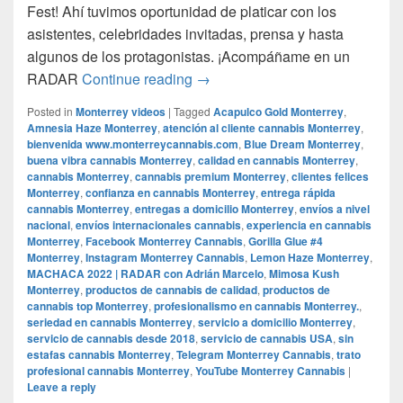
Fest! Ahí tuvimos oportunidad de platicar con los
asistentes, celebridades invitadas, prensa y hasta
algunos de los protagonistas. ¡Acompáñame en un
MACHACA 2022 | RADAR con Ad
RADAR
Continue reading
→
Posted in
Monterrey videos
|
Tagged
Acapulco Gold Monterrey
,
Amnesia Haze Monterrey
,
atención al cliente cannabis Monterrey
,
bienvenida www.monterreycannabis.com
,
Blue Dream Monterrey
,
buena vibra cannabis Monterrey
,
calidad en cannabis Monterrey
,
cannabis Monterrey
,
cannabis premium Monterrey
,
clientes felices
Monterrey
,
confianza en cannabis Monterrey
,
entrega rápida
cannabis Monterrey
,
entregas a domicilio Monterrey
,
envíos a nivel
nacional
,
envíos internacionales cannabis
,
experiencia en cannabis
Monterrey
,
Facebook Monterrey Cannabis
,
Gorilla Glue #4
Monterrey
,
Instagram Monterrey Cannabis
,
Lemon Haze Monterrey
,
MACHACA 2022 | RADAR con Adrián Marcelo
,
Mimosa Kush
Monterrey
,
productos de cannabis de calidad
,
productos de
cannabis top Monterrey
,
profesionalismo en cannabis Monterrey.
,
seriedad en cannabis Monterrey
,
servicio a domicilio Monterrey
,
servicio de cannabis desde 2018
,
servicio de cannabis USA
,
sin
estafas cannabis Monterrey
,
Telegram Monterrey Cannabis
,
trato
profesional cannabis Monterrey
,
YouTube Monterrey Cannabis
|
Leave a reply