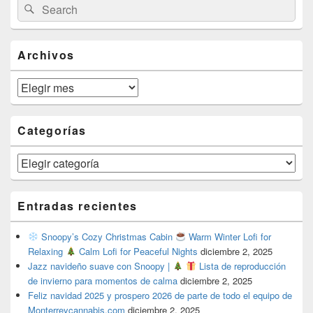
Search
Search
Sidebar
for:
Widget
Area
Archivos
Archivos
Categorías
Categorías
Entradas recientes
Snoopy’s Cozy Christmas Cabin
Warm Winter Lofi for
Relaxing
Calm Lofi for Peaceful Nights
diciembre 2, 2025
Jazz navideño suave con Snoopy |
Lista de reproducción
de invierno para momentos de calma
diciembre 2, 2025
Feliz navidad 2025 y prospero 2026 de parte de todo el equipo de
Monterreycannabis.com
diciembre 2, 2025