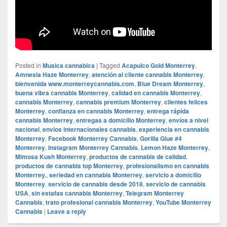
Posted in
Musica cannabica
|
Tagged
Acapulco Gold Monterrey
,
Amnesia Haze Monterrey
,
atención al cliente cannabis Monterrey
,
bienvenida www.monterreycannabis.com
,
Blue Dream Monterrey
,
buena vibra cannabis Monterrey
,
calidad en cannabis Monterrey
,
cannabis Monterrey
,
cannabis premium Monterrey
,
clientes felices
Monterrey
,
confianza en cannabis Monterrey
,
entrega rápida
cannabis Monterrey
,
entregas a domicilio Monterrey
,
envíos a nivel
nacional
,
envíos internacionales cannabis
,
experiencia en cannabis
Monterrey
,
Facebook Monterrey Cannabis
,
Gorilla Glue #4
Monterrey
,
Instagram Monterrey Cannabis
,
Lemon Haze Monterrey
,
Mimosa Kush Monterrey
,
productos de cannabis de calidad
,
productos de cannabis top Monterrey
,
profesionalismo en cannabis
Monterrey.
,
seriedad en cannabis Monterrey
,
servicio a domicilio
Monterrey
,
servicio de cannabis desde 2018
,
servicio de cannabis
USA
,
sin estafas cannabis Monterrey
,
Telegram Monterrey
Cannabis
,
trato profesional cannabis Monterrey
,
YouTube Monterrey
Cannabis
|
Leave a reply