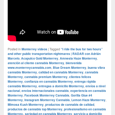
Posted in
Monterrey videos
|
Tagged
“I ride the bus for two hours”
and other public transportation nightmares | RADAR con Adrián
Marcelo
,
Acapulco Gold Monterrey
,
Amnesia Haze Monterrey
,
atención al cliente cannabis Monterrey
,
bienvenida
www.monterreycannabis.com
,
Blue Dream Monterrey
,
buena vibra
cannabis Monterrey
,
calidad en cannabis Monterrey
,
cannabis
Monterrey
,
cannabis premium Monterrey
,
clientes felices
Monterrey
,
confianza en cannabis Monterrey
,
entrega rápida
cannabis Monterrey
,
entregas a domicilio Monterrey
,
envíos a nivel
nacional
,
envíos internacionales cannabis
,
experiencia en cannabis
Monterrey
,
Facebook Monterrey Cannabis
,
Gorilla Glue #4
Monterrey
,
Instagram Monterrey Cannabis
,
Lemon Haze Monterrey
,
Mimosa Kush Monterrey
,
productos de cannabis de calidad
,
productos de cannabis top Monterrey
,
profesionalismo en cannabis
Monterrey.
,
seriedad en cannabis Monterrey
,
servicio a domicilio