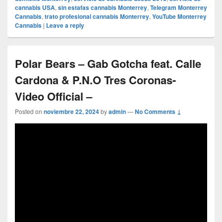
cannabis USA
,
sin estafas cannabis Monterrey
,
Telegram Monterrey
Cannabis
,
trato profesional cannabis Monterrey
,
YouTube Monterrey
Cannabis
|
Leave a reply
Polar Bears – Gab Gotcha feat. Calle
Cardona & P.N.O Tres Coronas-
Video Official –
Posted on
noviembre 22, 2024
by
admin
—
No Comments ↓