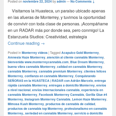
Posted on
noviembre 22, 2024
by
admin
—
No Comments ↓
Visitamos la Huasteca, un paraíso ubicado apenas
en las afueras de Monterrey, y tuvimos la oportunidad
de convivir con toda clase de personas. ¡Acompáñame
en un RADAR más por donde sea, pero conmigo! La
Estanzuela Studios: Creatividad, estrategia
Conquistando SEÑORAS en la HUASTEC
Continue reading
→
Posted in
Monterrey videos
|
Tagged
Acapulco Gold Monterrey
,
Amnesia Haze Monterrey
,
atención al cliente cannabis Monterrey
,
bienvenida www.monterreycannabis.com
,
Blue Dream Monterrey
,
buena vibra cannabis Monterrey
,
calidad en cannabis Monterrey
,
cannabis Monterrey
,
cannabis premium Monterrey
,
clientes felices
Monterrey
,
confianza en cannabis Monterrey
,
Conquistando
SEÑORAS en la HUASTECA | RADAR con Adrián Marcelo
,
entrega
rápida cannabis Monterrey
,
entregas a domicilio Monterrey
,
envíos
a nivel nacional
,
envíos internacionales cannabis
,
experiencia en
cannabis Monterrey
,
Facebook Monterrey Cannabis
,
Gorilla Glue #4
Monterrey
,
Instagram Monterrey Cannabis
,
Lemon Haze Monterrey
,
Mimosa Kush Monterrey
,
productos de cannabis de calidad
,
productos de cannabis top Monterrey
,
profesionalismo en cannabis
Monterrey.
,
seriedad en cannabis Monterrey
,
servicio a domicilio