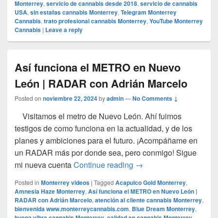
Monterrey
,
servicio de cannabis desde 2018
,
servicio de cannabis
USA
,
sin estafas cannabis Monterrey
,
Telegram Monterrey
Cannabis
,
trato profesional cannabis Monterrey
,
YouTube Monterrey
Cannabis
|
Leave a reply
Así funciona el METRO en Nuevo
León | RADAR con Adrián Marcelo
Posted on
noviembre 22, 2024
by
admin
—
No Comments ↓
Visitamos el metro de Nuevo León. Ahí fuimos
testigos de como funciona en la actualidad, y de los
planes y ambiciones para el futuro. ¡Acompáñame en
un RADAR más por donde sea, pero conmigo! Sigue
Así funciona el METRO
mi nueva cuenta
Continue reading
→
Posted in
Monterrey videos
|
Tagged
Acapulco Gold Monterrey
,
Amnesia Haze Monterrey
,
Así funciona el METRO en Nuevo León |
RADAR con Adrián Marcelo
,
atención al cliente cannabis Monterrey
,
bienvenida www.monterreycannabis.com
,
Blue Dream Monterrey
,
buena vibra cannabis Monterrey
,
calidad en cannabis Monterrey
,