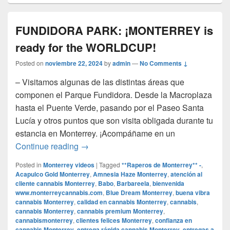
FUNDIDORA PARK: ¡MONTERREY is
ready for the WORLDCUP!
Posted on
noviembre 22, 2024
by
admin
—
No Comments ↓
– Visitamos algunas de las distintas áreas que
componen el Parque Fundidora. Desde la Macroplaza
hasta el Puente Verde, pasando por el Paseo Santa
Lucía y otros puntos que son visita obligada durante tu
estancia en Monterrey. ¡Acompáñame en un
FUNDIDORA PARK: ¡MONTERREY is re
Continue reading
→
Posted in
Monterrey videos
|
Tagged
**Raperos de Monterrey** -
,
Acapulco Gold Monterrey
,
Amnesia Haze Monterrey
,
atención al
cliente cannabis Monterrey
,
Babo
,
Barbareela
,
bienvenida
www.monterreycannabis.com
,
Blue Dream Monterrey
,
buena vibra
cannabis Monterrey
,
calidad en cannabis Monterrey
,
cannabis
,
cannabis Monterrey
,
cannabis premium Monterrey
,
cannabismonterrey
,
clientes felices Monterrey
,
confianza en
cannabis Monterrey
,
entrega rápida cannabis Monterrey
,
entregas a