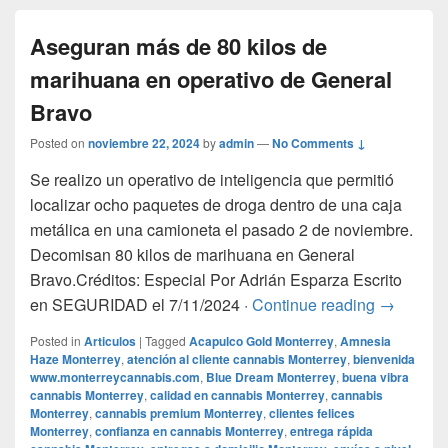
Aseguran más de 80 kilos de
marihuana en operativo de General
Bravo
Posted on
noviembre 22, 2024
by
admin
—
No Comments ↓
Se realizo un operativo de inteligencia que permitió
localizar ocho paquetes de droga dentro de una caja
metálica en una camioneta el pasado 2 de noviembre.
Decomisan 80 kilos de marihuana en General
Bravo.Créditos: Especial Por Adrián Esparza Escrito
Aseguran 
en SEGURIDAD el 7/11/2024 ·
Continue reading
→
Posted in
Articulos
|
Tagged
Acapulco Gold Monterrey
,
Amnesia
Haze Monterrey
,
atención al cliente cannabis Monterrey
,
bienvenida
www.monterreycannabis.com
,
Blue Dream Monterrey
,
buena vibra
cannabis Monterrey
,
calidad en cannabis Monterrey
,
cannabis
Monterrey
,
cannabis premium Monterrey
,
clientes felices
Monterrey
,
confianza en cannabis Monterrey
,
entrega rápida