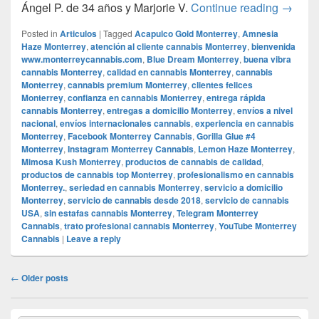
Pareja 
Ángel P. de 34 años y Marjorie V.
Continue reading
→
Posted in
Articulos
|
Tagged
Acapulco Gold Monterrey
,
Amnesia
Haze Monterrey
,
atención al cliente cannabis Monterrey
,
bienvenida
www.monterreycannabis.com
,
Blue Dream Monterrey
,
buena vibra
cannabis Monterrey
,
calidad en cannabis Monterrey
,
cannabis
Monterrey
,
cannabis premium Monterrey
,
clientes felices
Monterrey
,
confianza en cannabis Monterrey
,
entrega rápida
cannabis Monterrey
,
entregas a domicilio Monterrey
,
envíos a nivel
nacional
,
envíos internacionales cannabis
,
experiencia en cannabis
Monterrey
,
Facebook Monterrey Cannabis
,
Gorilla Glue #4
Monterrey
,
Instagram Monterrey Cannabis
,
Lemon Haze Monterrey
,
Mimosa Kush Monterrey
,
productos de cannabis de calidad
,
productos de cannabis top Monterrey
,
profesionalismo en cannabis
Monterrey.
,
seriedad en cannabis Monterrey
,
servicio a domicilio
Monterrey
,
servicio de cannabis desde 2018
,
servicio de cannabis
USA
,
sin estafas cannabis Monterrey
,
Telegram Monterrey
Cannabis
,
trato profesional cannabis Monterrey
,
YouTube Monterrey
Cannabis
|
Leave a reply
Post
←
Older posts
navigation
Primary