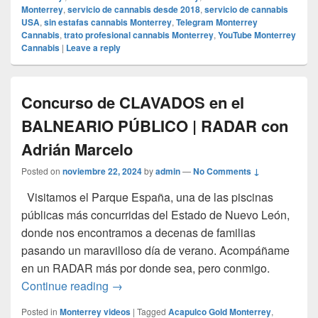
Monterrey
,
servicio de cannabis desde 2018
,
servicio de cannabis
USA
,
sin estafas cannabis Monterrey
,
Telegram Monterrey
Cannabis
,
trato profesional cannabis Monterrey
,
YouTube Monterrey
Cannabis
|
Leave a reply
Concurso de CLAVADOS en el
BALNEARIO PÚBLICO | RADAR con
Adrián Marcelo
Posted on
noviembre 22, 2024
by
admin
—
No Comments ↓
Visitamos el Parque España, una de las piscinas
públicas más concurridas del Estado de Nuevo León,
donde nos encontramos a decenas de familias
pasando un maravilloso día de verano. Acompáñame
en un RADAR más por donde sea, pero conmigo.
Concurso de CLAVADOS en el BALNEAR
Continue reading
→
Posted in
Monterrey videos
|
Tagged
Acapulco Gold Monterrey
,