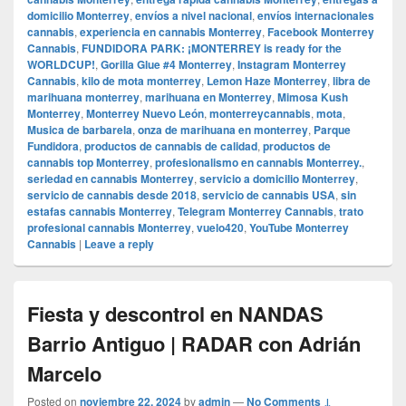
domicilio Monterrey
,
envíos a nivel nacional
,
envíos internacionales
cannabis
,
experiencia en cannabis Monterrey
,
Facebook Monterrey
Cannabis
,
FUNDIDORA PARK: ¡MONTERREY is ready for the
WORLDCUP!
,
Gorilla Glue #4 Monterrey
,
Instagram Monterrey
Cannabis
,
kilo de mota monterrey
,
Lemon Haze Monterrey
,
libra de
marihuana monterrey
,
marihuana en Monterrey
,
Mimosa Kush
Monterrey
,
Monterrey Nuevo León
,
monterreycannabis
,
mota
,
Musica de barbarela
,
onza de marihuana en monterrey
,
Parque
Fundidora
,
productos de cannabis de calidad
,
productos de
cannabis top Monterrey
,
profesionalismo en cannabis Monterrey.
,
seriedad en cannabis Monterrey
,
servicio a domicilio Monterrey
,
servicio de cannabis desde 2018
,
servicio de cannabis USA
,
sin
estafas cannabis Monterrey
,
Telegram Monterrey Cannabis
,
trato
profesional cannabis Monterrey
,
vuelo420
,
YouTube Monterrey
Cannabis
|
Leave a reply
Fiesta y descontrol en NANDAS
Barrio Antiguo | RADAR con Adrián
Marcelo
Posted on
noviembre 22, 2024
by
admin
—
No Comments ↓