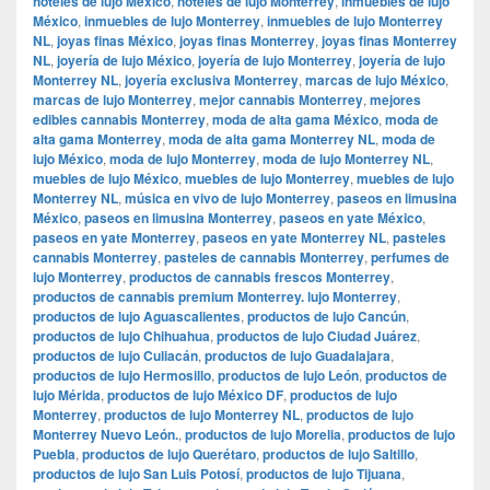
hoteles de lujo México
,
hoteles de lujo Monterrey
,
inmuebles de lujo
México
,
inmuebles de lujo Monterrey
,
inmuebles de lujo Monterrey
NL
,
joyas finas México
,
joyas finas Monterrey
,
joyas finas Monterrey
NL
,
joyería de lujo México
,
joyería de lujo Monterrey
,
joyería de lujo
Monterrey NL
,
joyería exclusiva Monterrey
,
marcas de lujo México
,
marcas de lujo Monterrey
,
mejor cannabis Monterrey
,
mejores
edibles cannabis Monterrey
,
moda de alta gama México
,
moda de
alta gama Monterrey
,
moda de alta gama Monterrey NL
,
moda de
lujo México
,
moda de lujo Monterrey
,
moda de lujo Monterrey NL
,
muebles de lujo México
,
muebles de lujo Monterrey
,
muebles de lujo
Monterrey NL
,
música en vivo de lujo Monterrey
,
paseos en limusina
México
,
paseos en limusina Monterrey
,
paseos en yate México
,
paseos en yate Monterrey
,
paseos en yate Monterrey NL
,
pasteles
cannabis Monterrey
,
pasteles de cannabis Monterrey
,
perfumes de
lujo Monterrey
,
productos de cannabis frescos Monterrey
,
productos de cannabis premium Monterrey. lujo Monterrey
,
productos de lujo Aguascalientes
,
productos de lujo Cancún
,
productos de lujo Chihuahua
,
productos de lujo Ciudad Juárez
,
productos de lujo Culiacán
,
productos de lujo Guadalajara
,
productos de lujo Hermosillo
,
productos de lujo León
,
productos de
lujo Mérida
,
productos de lujo México DF
,
productos de lujo
Monterrey
,
productos de lujo Monterrey NL
,
productos de lujo
Monterrey Nuevo León.
,
productos de lujo Morelia
,
productos de lujo
Puebla
,
productos de lujo Querétaro
,
productos de lujo Saltillo
,
productos de lujo San Luis Potosí
,
productos de lujo Tijuana
,