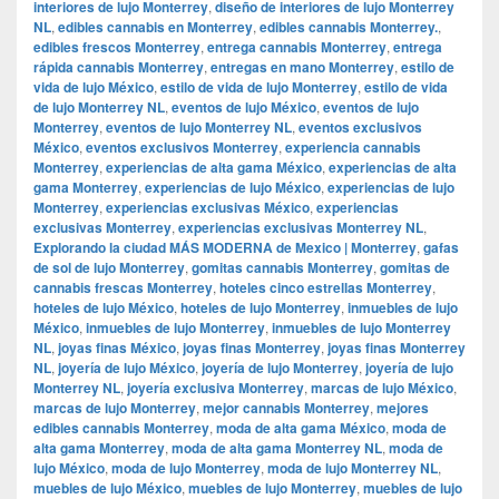
interiores de lujo Monterrey
,
diseño de interiores de lujo Monterrey
NL
,
edibles cannabis en Monterrey
,
edibles cannabis Monterrey.
,
edibles frescos Monterrey
,
entrega cannabis Monterrey
,
entrega
rápida cannabis Monterrey
,
entregas en mano Monterrey
,
estilo de
vida de lujo México
,
estilo de vida de lujo Monterrey
,
estilo de vida
de lujo Monterrey NL
,
eventos de lujo México
,
eventos de lujo
Monterrey
,
eventos de lujo Monterrey NL
,
eventos exclusivos
México
,
eventos exclusivos Monterrey
,
experiencia cannabis
Monterrey
,
experiencias de alta gama México
,
experiencias de alta
gama Monterrey
,
experiencias de lujo México
,
experiencias de lujo
Monterrey
,
experiencias exclusivas México
,
experiencias
exclusivas Monterrey
,
experiencias exclusivas Monterrey NL
,
Explorando la ciudad MÁS MODERNA de Mexico | Monterrey
,
gafas
de sol de lujo Monterrey
,
gomitas cannabis Monterrey
,
gomitas de
cannabis frescas Monterrey
,
hoteles cinco estrellas Monterrey
,
hoteles de lujo México
,
hoteles de lujo Monterrey
,
inmuebles de lujo
México
,
inmuebles de lujo Monterrey
,
inmuebles de lujo Monterrey
NL
,
joyas finas México
,
joyas finas Monterrey
,
joyas finas Monterrey
NL
,
joyería de lujo México
,
joyería de lujo Monterrey
,
joyería de lujo
Monterrey NL
,
joyería exclusiva Monterrey
,
marcas de lujo México
,
marcas de lujo Monterrey
,
mejor cannabis Monterrey
,
mejores
edibles cannabis Monterrey
,
moda de alta gama México
,
moda de
alta gama Monterrey
,
moda de alta gama Monterrey NL
,
moda de
lujo México
,
moda de lujo Monterrey
,
moda de lujo Monterrey NL
,
muebles de lujo México
,
muebles de lujo Monterrey
,
muebles de lujo