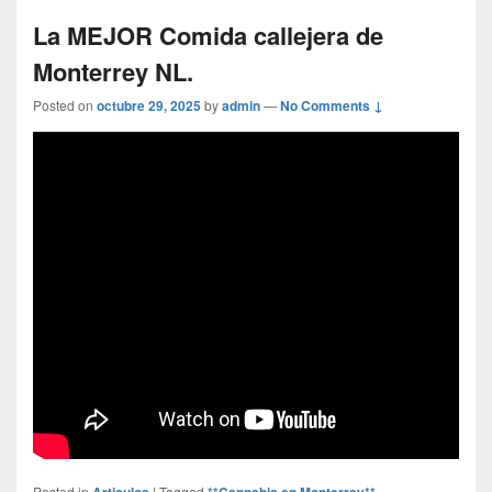
La MEJOR Comida callejera de
Monterrey NL.
Posted on
octubre 29, 2025
by
admin
—
No Comments ↓
Posted in
Articulos
|
Tagged
**Cannabis en Monterrey** -
,