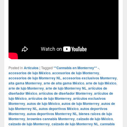
Posted in
Articulos
|
Tagged
**Cannabis en Monterrey** -
,
accesorios de lujo México
,
accesorios de lujo Monterrey
,
accesorios de lujo Monterrey NL
,
accesorios exclusivos Monterrey
,
alta gama Monterrey
,
arte de alta gama México
,
arte de lujo México
,
arte de lujo Monterrey
,
arte de lujo Monterrey NL
,
artículos de
diseñador México
,
artículos de diseñador Monterrey
,
artículos de
lujo México
,
artículos de lujo Monterrey
,
artículos exclusivos
Monterrey
,
autos de lujo México
,
autos de lujo Monterrey
,
autos de
lujo Monterrey NL
,
autos deportivos México
,
autos deportivos
Monterrey
,
autos deportivos Monterrey NL
,
bienes raíces de lujo
Monterrey
,
brownies cannabis Monterrey
,
calzado de lujo México
,
calzado de lujo Monterrey
,
calzado de lujo Monterrey NL
,
cannabis