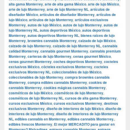
alta gama Monterrey
,
arte de alta gama México
,
arte de lujo México
,
arte de lujo Monterrey
,
arte de lujo Monterrey NL
,
artículos de
diseñador México
,
artículos de diseñador Monterrey
,
artículos de
lujo México
,
artículos de lujo Monterrey
,
artículos exclusivos
Monterrey
,
autos de lujo México
,
autos de lujo Monterrey
,
autos de
lujo Monterrey NL
,
autos deportivos México
,
autos deportivos
Monterrey
,
autos deportivos Monterrey NL
,
bienes raíces de lujo
Monterrey
,
brownies cannabis Monterrey
,
calzado de lujo México
,
calzado de lujo Monterrey
,
calzado de lujo Monterrey NL
,
cannabis
calidad Monterrey
,
cannabis gourmet Monterrey
,
cannabis premium
Monterrey
,
carteras de lujo Monterrey
,
cenas gourmet México
,
cenas gourmet Monterrey
,
coches deportivos Monterrey
,
cocteles
exclusivos México
,
cócteles exclusivos Monterrey
,
cocteles
exclusivos Monterrey NL
,
coleccionables de lujo México
,
coleccionables de lujo Monterrey
,
compra brownies cannabis
Monterrey
,
compra edibles cannabis Monterrey
,
cookies de
cannabis Monterrey
,
cookies mágicas cannabis Monterrey
,
cosméticos de lujo México
,
cosméticos de lujo Monterrey
,
cosméticos de lujo Monterrey NL
,
cursos de alta gama Monterrey
,
cursos exclusivos México
,
cursos exclusivos Monterrey
,
destinos
exclusivos Monterrey
,
diseño de interiores de lujo México
,
diseño de
interiores de lujo Monterrey
,
diseño de interiores de lujo Monterrey
NL
,
edibles cannabis en Monterrey
,
edibles cannabis Monterrey.
,
edibles frescos Monterrey
,
El mejor MERCADITO para gastar en
Monterrey? Malvadines
,
entrega cannabis Monterrey
,
entrega