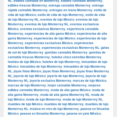
NL
,
edibles cannabis en Monterrey
,
edibles cannabis Monterrey.
,
edibles frescos Monterrey
,
entrega cannabis Monterrey
,
entrega
rápida cannabis Monterrey
,
entregas en mano Monterrey
,
estilo de
vida de lujo México
,
estilo de vida de lujo Monterrey
,
estilo de vida
de lujo Monterrey NL
,
eventos de lujo México
,
eventos de lujo
Monterrey
,
eventos de lujo Monterrey NL
,
eventos exclusivos
México
,
eventos exclusivos Monterrey
,
experiencia cannabis
Monterrey
,
experiencias de alta gama México
,
experiencias de alta
gama Monterrey
,
experiencias de lujo México
,
experiencias de lujo
Monterrey
,
experiencias exclusivas México
,
experiencias
exclusivas Monterrey
,
experiencias exclusivas Monterrey NL
,
gafas
de sol de lujo Monterrey
,
gomitas cannabis Monterrey
,
gomitas de
cannabis frescas Monterrey
,
hoteles cinco estrellas Monterrey
,
hoteles de lujo México
,
hoteles de lujo Monterrey
,
inmuebles de lujo
México
,
inmuebles de lujo Monterrey
,
inmuebles de lujo Monterrey
NL
,
joyas finas México
,
joyas finas Monterrey
,
joyas finas Monterrey
NL
,
joyería de lujo México
,
joyería de lujo Monterrey
,
joyería de lujo
Monterrey NL
,
joyería exclusiva Monterrey
,
marcas de lujo México
,
marcas de lujo Monterrey
,
mejor cannabis Monterrey
,
mejores
edibles cannabis Monterrey
,
moda de alta gama México
,
moda de
alta gama Monterrey
,
moda de alta gama Monterrey NL
,
moda de
lujo México
,
moda de lujo Monterrey
,
moda de lujo Monterrey NL
,
muebles de lujo México
,
muebles de lujo Monterrey
,
muebles de lujo
Monterrey NL
,
música en vivo de lujo Monterrey
,
paseos en limusina
México
,
paseos en limusina Monterrey
,
paseos en yate México
,