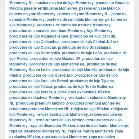
Monterrey NL
,
música en vivo de lujo Monterrey
,
paseos en limusina
México
,
paseos en limusina Monterrey
,
paseos en yate México
,
paseos en yate Monterrey
,
paseos en yate Monterrey NL
,
pasteles
cannabis Monterrey
,
pasteles de cannabis Monterrey
,
perfumes de
lujo Monterrey
,
productos de cannabis frescos Monterrey
,
productos de cannabis premium Monterrey. lujo Monterrey
,
productos de lujo Aguascalientes
,
productos de lujo Cancún
,
productos de lujo Chihuahua
,
productos de lujo Ciudad Juárez
,
productos de lujo Culiacán
,
productos de lujo Guadalajara
,
productos de lujo Hermosillo
,
productos de lujo León
,
productos de
lujo Mérida
,
productos de lujo México DF
,
productos de lujo
Monterrey
,
productos de lujo Monterrey NL
,
productos de lujo
Monterrey Nuevo León.
,
productos de lujo Morelia
,
productos de lujo
Puebla
,
productos de lujo Querétaro
,
productos de lujo Saltillo
,
productos de lujo San Luis Potosí
,
productos de lujo Tijuana
,
productos de lujo Toluca
,
productos de lujo Tuxtla Gutiérrez
,
productos de lujo Veracruz
,
productos exclusivos México
,
productos exclusivos Monterrey
,
productos exclusivos Monterrey
NL
,
productos premium México
,
productos premium Monterrey
,
productos premium Monterrey NL
,
relojes de lujo México
,
relojes de
lujo Monterrey
,
relojes exclusivos Monterrey
,
relojes exclusivos
Monterrey NL
,
restaurantes de lujo México
,
restaurantes de lujo
Monterrey
,
ropa de diseñador México
,
ropa de diseñador Monterrey
,
ropa de diseñador Monterrey NL
,
ropa de marca Monterrey
,
ropa
exclusiva México
,
ropa exclusiva Monterrey
,
ropa exclusiva