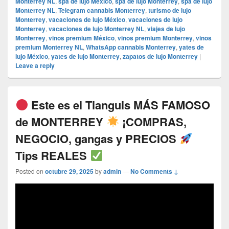
Monterrey NL
,
spa de lujo México
,
spa de lujo Monterrey
,
spa de lujo
Monterrey NL
,
Telegram cannabis Monterrey
,
turismo de lujo
Monterrey
,
vacaciones de lujo México
,
vacaciones de lujo
Monterrey
,
vacaciones de lujo Monterrey NL
,
viajes de lujo
Monterrey
,
vinos premium México
,
vinos premium Monterrey
,
vinos
premium Monterrey NL
,
WhatsApp cannabis Monterrey
,
yates de
lujo México
,
yates de lujo Monterrey
,
zapatos de lujo Monterrey
|
Leave a reply
Este es el Tianguis MÁS FAMOSO
de MONTERREY
¡COMPRAS,
NEGOCIO, gangas y PRECIOS
Tips REALES
Posted on
octubre 29, 2025
by
admin
—
No Comments ↓