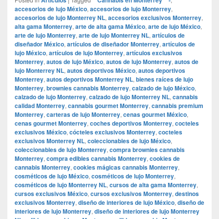
accesorios de lujo México
,
accesorios de lujo Monterrey
,
accesorios de lujo Monterrey NL
,
accesorios exclusivos Monterrey
,
alta gama Monterrey
,
arte de alta gama México
,
arte de lujo México
,
arte de lujo Monterrey
,
arte de lujo Monterrey NL
,
artículos de
diseñador México
,
artículos de diseñador Monterrey
,
artículos de
lujo México
,
artículos de lujo Monterrey
,
artículos exclusivos
Monterrey
,
autos de lujo México
,
autos de lujo Monterrey
,
autos de
lujo Monterrey NL
,
autos deportivos México
,
autos deportivos
Monterrey
,
autos deportivos Monterrey NL
,
bienes raíces de lujo
Monterrey
,
brownies cannabis Monterrey
,
calzado de lujo México
,
calzado de lujo Monterrey
,
calzado de lujo Monterrey NL
,
cannabis
calidad Monterrey
,
cannabis gourmet Monterrey
,
cannabis premium
Monterrey
,
carteras de lujo Monterrey
,
cenas gourmet México
,
cenas gourmet Monterrey
,
coches deportivos Monterrey
,
cocteles
exclusivos México
,
cócteles exclusivos Monterrey
,
cocteles
exclusivos Monterrey NL
,
coleccionables de lujo México
,
coleccionables de lujo Monterrey
,
compra brownies cannabis
Monterrey
,
compra edibles cannabis Monterrey
,
cookies de
cannabis Monterrey
,
cookies mágicas cannabis Monterrey
,
cosméticos de lujo México
,
cosméticos de lujo Monterrey
,
cosméticos de lujo Monterrey NL
,
cursos de alta gama Monterrey
,
cursos exclusivos México
,
cursos exclusivos Monterrey
,
destinos
exclusivos Monterrey
,
diseño de interiores de lujo México
,
diseño de
interiores de lujo Monterrey
,
diseño de interiores de lujo Monterrey