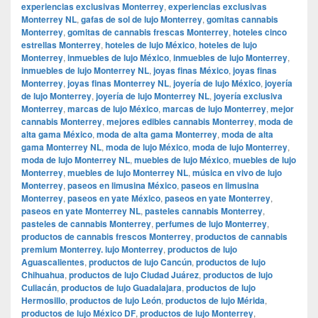
experiencias exclusivas Monterrey
,
experiencias exclusivas
Monterrey NL
,
gafas de sol de lujo Monterrey
,
gomitas cannabis
Monterrey
,
gomitas de cannabis frescas Monterrey
,
hoteles cinco
estrellas Monterrey
,
hoteles de lujo México
,
hoteles de lujo
Monterrey
,
inmuebles de lujo México
,
inmuebles de lujo Monterrey
,
inmuebles de lujo Monterrey NL
,
joyas finas México
,
joyas finas
Monterrey
,
joyas finas Monterrey NL
,
joyería de lujo México
,
joyería
de lujo Monterrey
,
joyería de lujo Monterrey NL
,
joyería exclusiva
Monterrey
,
marcas de lujo México
,
marcas de lujo Monterrey
,
mejor
cannabis Monterrey
,
mejores edibles cannabis Monterrey
,
moda de
alta gama México
,
moda de alta gama Monterrey
,
moda de alta
gama Monterrey NL
,
moda de lujo México
,
moda de lujo Monterrey
,
moda de lujo Monterrey NL
,
muebles de lujo México
,
muebles de lujo
Monterrey
,
muebles de lujo Monterrey NL
,
música en vivo de lujo
Monterrey
,
paseos en limusina México
,
paseos en limusina
Monterrey
,
paseos en yate México
,
paseos en yate Monterrey
,
paseos en yate Monterrey NL
,
pasteles cannabis Monterrey
,
pasteles de cannabis Monterrey
,
perfumes de lujo Monterrey
,
productos de cannabis frescos Monterrey
,
productos de cannabis
premium Monterrey. lujo Monterrey
,
productos de lujo
Aguascalientes
,
productos de lujo Cancún
,
productos de lujo
Chihuahua
,
productos de lujo Ciudad Juárez
,
productos de lujo
Culiacán
,
productos de lujo Guadalajara
,
productos de lujo
Hermosillo
,
productos de lujo León
,
productos de lujo Mérida
,
productos de lujo México DF
,
productos de lujo Monterrey
,