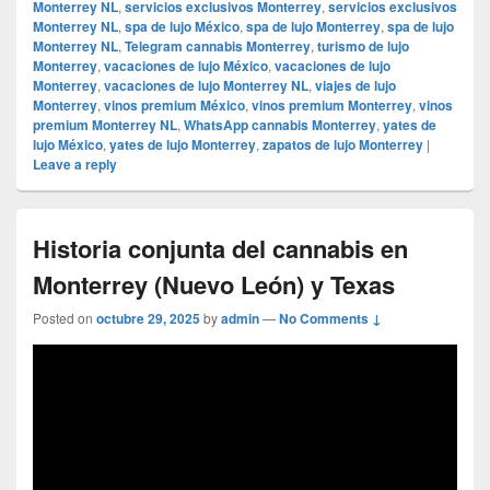
Monterrey NL
,
servicios exclusivos Monterrey
,
servicios exclusivos
Monterrey NL
,
spa de lujo México
,
spa de lujo Monterrey
,
spa de lujo
Monterrey NL
,
Telegram cannabis Monterrey
,
turismo de lujo
Monterrey
,
vacaciones de lujo México
,
vacaciones de lujo
Monterrey
,
vacaciones de lujo Monterrey NL
,
viajes de lujo
Monterrey
,
vinos premium México
,
vinos premium Monterrey
,
vinos
premium Monterrey NL
,
WhatsApp cannabis Monterrey
,
yates de
lujo México
,
yates de lujo Monterrey
,
zapatos de lujo Monterrey
|
Leave a reply
Historia conjunta del cannabis en
Monterrey (Nuevo León) y Texas
Posted on
octubre 29, 2025
by
admin
—
No Comments ↓