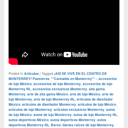
Posted in
Articulos
|
Tagged
¡ASÍ SE VIVE EN EL CENTRO DE
MONTERREY! Puesteros
,
**Cannabis en Monterrey** -
,
accesorios
de lujo México
,
accesorios de lujo Monterrey
,
accesorios de lujo
Monterrey NL
,
accesorios exclusivos Monterrey
,
alta gama
Monterrey
,
arte de alta gama México
,
arte de lujo México
,
arte de
lujo Monterrey
,
arte de lujo Monterrey NL
,
artículos de diseñador
México
,
artículos de diseñador Monterrey
,
artículos de lujo México
,
artículos de lujo Monterrey
,
artículos exclusivos Monterrey
,
autos
de lujo México
,
autos de lujo Monterrey
,
autos de lujo Monterrey NL
,
autos deportivos México
,
autos deportivos Monterrey
,
autos
deportivos Monterrey NL
,
Bares
,
bienes raíces de lujo Monterrey
,