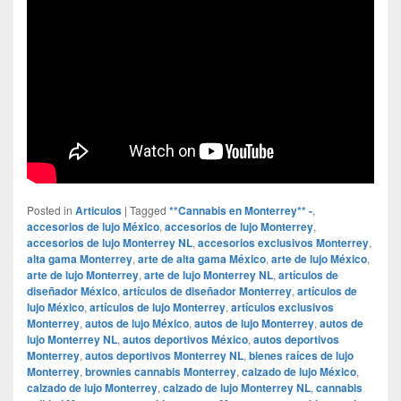
Posted in
Articulos
|
Tagged
**Cannabis en Monterrey** -
,
accesorios de lujo México
,
accesorios de lujo Monterrey
,
accesorios de lujo Monterrey NL
,
accesorios exclusivos Monterrey
,
alta gama Monterrey
,
arte de alta gama México
,
arte de lujo México
,
arte de lujo Monterrey
,
arte de lujo Monterrey NL
,
artículos de
diseñador México
,
artículos de diseñador Monterrey
,
artículos de
lujo México
,
artículos de lujo Monterrey
,
artículos exclusivos
Monterrey
,
autos de lujo México
,
autos de lujo Monterrey
,
autos de
lujo Monterrey NL
,
autos deportivos México
,
autos deportivos
Monterrey
,
autos deportivos Monterrey NL
,
bienes raíces de lujo
Monterrey
,
brownies cannabis Monterrey
,
calzado de lujo México
,
calzado de lujo Monterrey
,
calzado de lujo Monterrey NL
,
cannabis