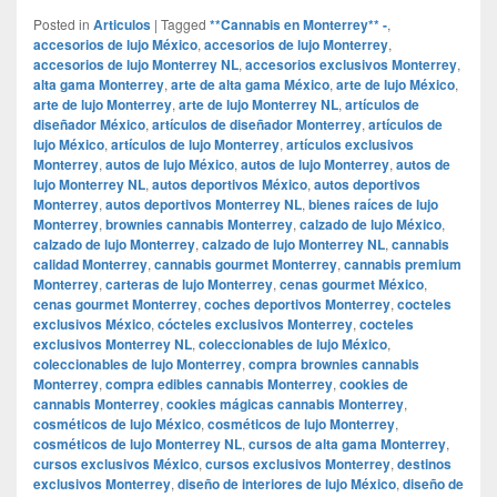
Posted in
Articulos
|
Tagged
**Cannabis en Monterrey** -
,
accesorios de lujo México
,
accesorios de lujo Monterrey
,
accesorios de lujo Monterrey NL
,
accesorios exclusivos Monterrey
,
alta gama Monterrey
,
arte de alta gama México
,
arte de lujo México
,
arte de lujo Monterrey
,
arte de lujo Monterrey NL
,
artículos de
diseñador México
,
artículos de diseñador Monterrey
,
artículos de
lujo México
,
artículos de lujo Monterrey
,
artículos exclusivos
Monterrey
,
autos de lujo México
,
autos de lujo Monterrey
,
autos de
lujo Monterrey NL
,
autos deportivos México
,
autos deportivos
Monterrey
,
autos deportivos Monterrey NL
,
bienes raíces de lujo
Monterrey
,
brownies cannabis Monterrey
,
calzado de lujo México
,
calzado de lujo Monterrey
,
calzado de lujo Monterrey NL
,
cannabis
calidad Monterrey
,
cannabis gourmet Monterrey
,
cannabis premium
Monterrey
,
carteras de lujo Monterrey
,
cenas gourmet México
,
cenas gourmet Monterrey
,
coches deportivos Monterrey
,
cocteles
exclusivos México
,
cócteles exclusivos Monterrey
,
cocteles
exclusivos Monterrey NL
,
coleccionables de lujo México
,
coleccionables de lujo Monterrey
,
compra brownies cannabis
Monterrey
,
compra edibles cannabis Monterrey
,
cookies de
cannabis Monterrey
,
cookies mágicas cannabis Monterrey
,
cosméticos de lujo México
,
cosméticos de lujo Monterrey
,
cosméticos de lujo Monterrey NL
,
cursos de alta gama Monterrey
,
cursos exclusivos México
,
cursos exclusivos Monterrey
,
destinos
exclusivos Monterrey
,
diseño de interiores de lujo México
,
diseño de