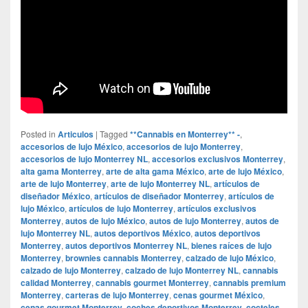
Posted in
Articulos
|
Tagged
**Cannabis en Monterrey** -
,
accesorios de lujo México
,
accesorios de lujo Monterrey
,
accesorios de lujo Monterrey NL
,
accesorios exclusivos Monterrey
,
alta gama Monterrey
,
arte de alta gama México
,
arte de lujo México
,
arte de lujo Monterrey
,
arte de lujo Monterrey NL
,
artículos de
diseñador México
,
artículos de diseñador Monterrey
,
artículos de
lujo México
,
artículos de lujo Monterrey
,
artículos exclusivos
Monterrey
,
autos de lujo México
,
autos de lujo Monterrey
,
autos de
lujo Monterrey NL
,
autos deportivos México
,
autos deportivos
Monterrey
,
autos deportivos Monterrey NL
,
bienes raíces de lujo
Monterrey
,
brownies cannabis Monterrey
,
calzado de lujo México
,
calzado de lujo Monterrey
,
calzado de lujo Monterrey NL
,
cannabis
calidad Monterrey
,
cannabis gourmet Monterrey
,
cannabis premium
Monterrey
,
carteras de lujo Monterrey
,
cenas gourmet México
,
cenas gourmet Monterrey
,
coches deportivos Monterrey
,
cocteles