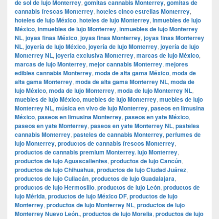
de sol de lujo Monterrey
,
gomitas cannabis Monterrey
,
gomitas de
cannabis frescas Monterrey
,
hoteles cinco estrellas Monterrey
,
hoteles de lujo México
,
hoteles de lujo Monterrey
,
inmuebles de lujo
México
,
inmuebles de lujo Monterrey
,
inmuebles de lujo Monterrey
NL
,
joyas finas México
,
joyas finas Monterrey
,
joyas finas Monterrey
NL
,
joyería de lujo México
,
joyería de lujo Monterrey
,
joyería de lujo
Monterrey NL
,
joyería exclusiva Monterrey
,
marcas de lujo México
,
marcas de lujo Monterrey
,
mejor cannabis Monterrey
,
mejores
edibles cannabis Monterrey
,
moda de alta gama México
,
moda de
alta gama Monterrey
,
moda de alta gama Monterrey NL
,
moda de
lujo México
,
moda de lujo Monterrey
,
moda de lujo Monterrey NL
,
muebles de lujo México
,
muebles de lujo Monterrey
,
muebles de lujo
Monterrey NL
,
música en vivo de lujo Monterrey
,
paseos en limusina
México
,
paseos en limusina Monterrey
,
paseos en yate México
,
paseos en yate Monterrey
,
paseos en yate Monterrey NL
,
pasteles
cannabis Monterrey
,
pasteles de cannabis Monterrey
,
perfumes de
lujo Monterrey
,
productos de cannabis frescos Monterrey
,
productos de cannabis premium Monterrey. lujo Monterrey
,
productos de lujo Aguascalientes
,
productos de lujo Cancún
,
productos de lujo Chihuahua
,
productos de lujo Ciudad Juárez
,
productos de lujo Culiacán
,
productos de lujo Guadalajara
,
productos de lujo Hermosillo
,
productos de lujo León
,
productos de
lujo Mérida
,
productos de lujo México DF
,
productos de lujo
Monterrey
,
productos de lujo Monterrey NL
,
productos de lujo
Monterrey Nuevo León.
,
productos de lujo Morelia
,
productos de lujo