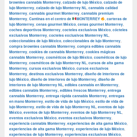
brownies cannabis Monterrey
,
calzado de lujo México
,
calzado de
lujo Monterrey
,
calzado de lujo Monterrey NL
,
cannabis calidad
Monterrey
,
cannabis gourmet Monterrey
,
cannabis premium
Monterrey
,
Cantinas en el centro de
MONTERREY
,
carteras de
lujo Monterrey
,
cenas gourmet México
,
cenas gourmet Monterrey
,
coches deportivos Monterrey
,
cocteles exclusivos México
,
cócteles
exclusivos Monterrey
,
cocteles exclusivos Monterrey NL
,
coleccionables de lujo México
,
coleccionables de lujo Monterrey
,
compra brownies cannabis Monterrey
,
compra edibles cannabis
Monterrey
,
cookies de cannabis Monterrey
,
cookies mágicas
cannabis Monterrey
,
cosméticos de lujo México
,
cosméticos de lujo
Monterrey
,
cosméticos de lujo Monterrey NL
,
cursos de alta gama
Monterrey
,
cursos exclusivos México
,
cursos exclusivos
Monterrey
,
destinos exclusivos Monterrey
,
diseño de interiores de
lujo México
,
diseño de interiores de lujo Monterrey
,
diseño de
interiores de lujo Monterrey NL
,
edibles cannabis en Monterrey
,
edibles cannabis Monterrey.
,
edibles frescos Monterrey
,
entrega
cannabis Monterrey
,
entrega rápida cannabis Monterrey
,
entregas
en mano Monterrey
,
estilo de vida de lujo México
,
estilo de vida de
lujo Monterrey
,
estilo de vida de lujo Monterrey NL
,
eventos de lujo
México
,
eventos de lujo Monterrey
,
eventos de lujo Monterrey NL
,
eventos exclusivos México
,
eventos exclusivos Monterrey
,
experiencia cannabis Monterrey
,
experiencias de alta gama México
,
experiencias de alta gama Monterrey
,
experiencias de lujo México
,
experiencias de lujo Monterrey
,
experiencias exclusivas México
,