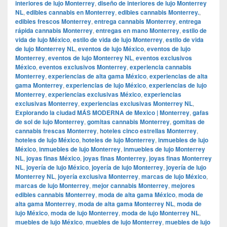
interiores de lujo Monterrey
,
diseño de interiores de lujo Monterrey
NL
,
edibles cannabis en Monterrey
,
edibles cannabis Monterrey.
,
edibles frescos Monterrey
,
entrega cannabis Monterrey
,
entrega
rápida cannabis Monterrey
,
entregas en mano Monterrey
,
estilo de
vida de lujo México
,
estilo de vida de lujo Monterrey
,
estilo de vida
de lujo Monterrey NL
,
eventos de lujo México
,
eventos de lujo
Monterrey
,
eventos de lujo Monterrey NL
,
eventos exclusivos
México
,
eventos exclusivos Monterrey
,
experiencia cannabis
Monterrey
,
experiencias de alta gama México
,
experiencias de alta
gama Monterrey
,
experiencias de lujo México
,
experiencias de lujo
Monterrey
,
experiencias exclusivas México
,
experiencias
exclusivas Monterrey
,
experiencias exclusivas Monterrey NL
,
Explorando la ciudad MÁS MODERNA de Mexico | Monterrey
,
gafas
de sol de lujo Monterrey
,
gomitas cannabis Monterrey
,
gomitas de
cannabis frescas Monterrey
,
hoteles cinco estrellas Monterrey
,
hoteles de lujo México
,
hoteles de lujo Monterrey
,
inmuebles de lujo
México
,
inmuebles de lujo Monterrey
,
inmuebles de lujo Monterrey
NL
,
joyas finas México
,
joyas finas Monterrey
,
joyas finas Monterrey
NL
,
joyería de lujo México
,
joyería de lujo Monterrey
,
joyería de lujo
Monterrey NL
,
joyería exclusiva Monterrey
,
marcas de lujo México
,
marcas de lujo Monterrey
,
mejor cannabis Monterrey
,
mejores
edibles cannabis Monterrey
,
moda de alta gama México
,
moda de
alta gama Monterrey
,
moda de alta gama Monterrey NL
,
moda de
lujo México
,
moda de lujo Monterrey
,
moda de lujo Monterrey NL
,
muebles de lujo México
,
muebles de lujo Monterrey
,
muebles de lujo