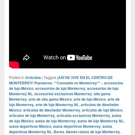
Posted in
Articulos
|
Tagged
¡ASÍ SE VIVE EN EL CENTRO DE
MONTERREY! Puesteros
,
**Cannabis en Monterrey** -
,
accesorios
de lujo México
,
accesorios de lujo Monterrey
,
accesorios de lujo
Monterrey NL
,
accesorios exclusivos Monterrey
,
alta gama
Monterrey
,
arte de alta gama México
,
arte de lujo México
,
arte de
lujo Monterrey
,
arte de lujo Monterrey NL
,
artículos de diseñador
México
,
artículos de diseñador Monterrey
,
artículos de lujo México
,
artículos de lujo Monterrey
,
artículos exclusivos Monterrey
,
autos
de lujo México
,
autos de lujo Monterrey
,
autos de lujo Monterrey NL
,
autos deportivos México
,
autos deportivos Monterrey
,
autos
deportivos Monterrey NL
,
Bares
,
bienes raíces de lujo Monterrey
,