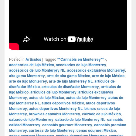
Posted in
Articulos
|
Tagged
**Cannabis en Monterrey** -
,
accesorios de lujo México
,
accesorios de lujo Monterrey
,
accesorios de lujo Monterrey NL
,
accesorios exclusivos Monterrey
,
alta gama Monterrey
,
arte de alta gama México
,
arte de lujo México
,
arte de lujo Monterrey
,
arte de lujo Monterrey NL
,
artículos de
diseñador México
,
artículos de diseñador Monterrey
,
artículos de
lujo México
,
artículos de lujo Monterrey
,
artículos exclusivos
Monterrey
,
autos de lujo México
,
autos de lujo Monterrey
,
autos de
lujo Monterrey NL
,
autos deportivos México
,
autos deportivos
Monterrey
,
autos deportivos Monterrey NL
,
bienes raíces de lujo
Monterrey
,
brownies cannabis Monterrey
,
calzado de lujo México
,
calzado de lujo Monterrey
,
calzado de lujo Monterrey NL
,
cannabis
calidad Monterrey
,
cannabis gourmet Monterrey
,
cannabis premium
Monterrey
,
carteras de lujo Monterrey
,
cenas gourmet México
,
cenas gourmet Monterrey
,
coches deportivos Monterrey
,
cocteles