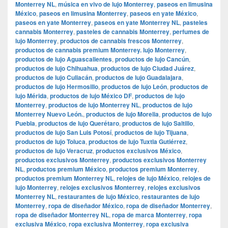
Monterrey NL
,
música en vivo de lujo Monterrey
,
paseos en limusina
México
,
paseos en limusina Monterrey
,
paseos en yate México
,
paseos en yate Monterrey
,
paseos en yate Monterrey NL
,
pasteles
cannabis Monterrey
,
pasteles de cannabis Monterrey
,
perfumes de
lujo Monterrey
,
productos de cannabis frescos Monterrey
,
productos de cannabis premium Monterrey. lujo Monterrey
,
productos de lujo Aguascalientes
,
productos de lujo Cancún
,
productos de lujo Chihuahua
,
productos de lujo Ciudad Juárez
,
productos de lujo Culiacán
,
productos de lujo Guadalajara
,
productos de lujo Hermosillo
,
productos de lujo León
,
productos de
lujo Mérida
,
productos de lujo México DF
,
productos de lujo
Monterrey
,
productos de lujo Monterrey NL
,
productos de lujo
Monterrey Nuevo León.
,
productos de lujo Morelia
,
productos de lujo
Puebla
,
productos de lujo Querétaro
,
productos de lujo Saltillo
,
productos de lujo San Luis Potosí
,
productos de lujo Tijuana
,
productos de lujo Toluca
,
productos de lujo Tuxtla Gutiérrez
,
productos de lujo Veracruz
,
productos exclusivos México
,
productos exclusivos Monterrey
,
productos exclusivos Monterrey
NL
,
productos premium México
,
productos premium Monterrey
,
productos premium Monterrey NL
,
relojes de lujo México
,
relojes de
lujo Monterrey
,
relojes exclusivos Monterrey
,
relojes exclusivos
Monterrey NL
,
restaurantes de lujo México
,
restaurantes de lujo
Monterrey
,
ropa de diseñador México
,
ropa de diseñador Monterrey
,
ropa de diseñador Monterrey NL
,
ropa de marca Monterrey
,
ropa
exclusiva México
,
ropa exclusiva Monterrey
,
ropa exclusiva