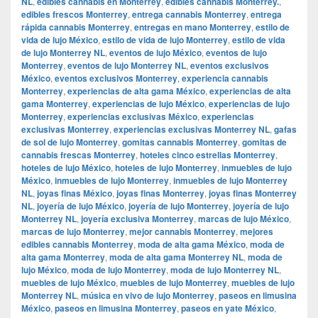
NL
,
edibles cannabis en Monterrey
,
edibles cannabis Monterrey.
,
edibles frescos Monterrey
,
entrega cannabis Monterrey
,
entrega
rápida cannabis Monterrey
,
entregas en mano Monterrey
,
estilo de
vida de lujo México
,
estilo de vida de lujo Monterrey
,
estilo de vida
de lujo Monterrey NL
,
eventos de lujo México
,
eventos de lujo
Monterrey
,
eventos de lujo Monterrey NL
,
eventos exclusivos
México
,
eventos exclusivos Monterrey
,
experiencia cannabis
Monterrey
,
experiencias de alta gama México
,
experiencias de alta
gama Monterrey
,
experiencias de lujo México
,
experiencias de lujo
Monterrey
,
experiencias exclusivas México
,
experiencias
exclusivas Monterrey
,
experiencias exclusivas Monterrey NL
,
gafas
de sol de lujo Monterrey
,
gomitas cannabis Monterrey
,
gomitas de
cannabis frescas Monterrey
,
hoteles cinco estrellas Monterrey
,
hoteles de lujo México
,
hoteles de lujo Monterrey
,
inmuebles de lujo
México
,
inmuebles de lujo Monterrey
,
inmuebles de lujo Monterrey
NL
,
joyas finas México
,
joyas finas Monterrey
,
joyas finas Monterrey
NL
,
joyería de lujo México
,
joyería de lujo Monterrey
,
joyería de lujo
Monterrey NL
,
joyería exclusiva Monterrey
,
marcas de lujo México
,
marcas de lujo Monterrey
,
mejor cannabis Monterrey
,
mejores
edibles cannabis Monterrey
,
moda de alta gama México
,
moda de
alta gama Monterrey
,
moda de alta gama Monterrey NL
,
moda de
lujo México
,
moda de lujo Monterrey
,
moda de lujo Monterrey NL
,
muebles de lujo México
,
muebles de lujo Monterrey
,
muebles de lujo
Monterrey NL
,
música en vivo de lujo Monterrey
,
paseos en limusina
México
,
paseos en limusina Monterrey
,
paseos en yate México
,