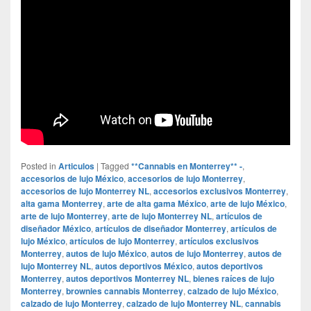
Posted in
Articulos
|
Tagged
**Cannabis en Monterrey** -
,
accesorios de lujo México
,
accesorios de lujo Monterrey
,
accesorios de lujo Monterrey NL
,
accesorios exclusivos Monterrey
,
alta gama Monterrey
,
arte de alta gama México
,
arte de lujo México
,
arte de lujo Monterrey
,
arte de lujo Monterrey NL
,
artículos de
diseñador México
,
artículos de diseñador Monterrey
,
artículos de
lujo México
,
artículos de lujo Monterrey
,
artículos exclusivos
Monterrey
,
autos de lujo México
,
autos de lujo Monterrey
,
autos de
lujo Monterrey NL
,
autos deportivos México
,
autos deportivos
Monterrey
,
autos deportivos Monterrey NL
,
bienes raíces de lujo
Monterrey
,
brownies cannabis Monterrey
,
calzado de lujo México
,
calzado de lujo Monterrey
,
calzado de lujo Monterrey NL
,
cannabis