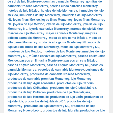
de sol de lujo Monterrey
,
gomitas cannabis Monterrey
,
gomitas de
cannabis frescas Monterrey
,
hoteles cinco estrellas Monterrey
,
hoteles de lujo México
,
hoteles de lujo Monterrey
,
inmuebles de lujo
México
,
inmuebles de lujo Monterrey
,
inmuebles de lujo Monterrey
NL
,
joyas finas México
,
joyas finas Monterrey
,
joyas finas Monterrey
NL
,
joyería de lujo México
,
joyería de lujo Monterrey
,
joyería de lujo
Monterrey NL
,
joyería exclusiva Monterrey
,
marcas de lujo México
,
marcas de lujo Monterrey
,
mejor cannabis Monterrey
,
mejores
edibles cannabis Monterrey
,
moda de alta gama México
,
moda de
alta gama Monterrey
,
moda de alta gama Monterrey NL
,
moda de
lujo México
,
moda de lujo Monterrey
,
moda de lujo Monterrey NL
,
muebles de lujo México
,
muebles de lujo Monterrey
,
muebles de lujo
Monterrey NL
,
música en vivo de lujo Monterrey
,
paseos en limusina
México
,
paseos en limusina Monterrey
,
paseos en yate México
,
paseos en yate Monterrey
,
paseos en yate Monterrey NL
,
pasteles
cannabis Monterrey
,
pasteles de cannabis Monterrey
,
perfumes de
lujo Monterrey
,
productos de cannabis frescos Monterrey
,
productos de cannabis premium Monterrey. lujo Monterrey
,
productos de lujo Aguascalientes
,
productos de lujo Cancún
,
productos de lujo Chihuahua
,
productos de lujo Ciudad Juárez
,
productos de lujo Culiacán
,
productos de lujo Guadalajara
,
productos de lujo Hermosillo
,
productos de lujo León
,
productos de
lujo Mérida
,
productos de lujo México DF
,
productos de lujo
Monterrey
,
productos de lujo Monterrey NL
,
productos de lujo
Monterrey Nuevo León.
,
productos de lujo Morelia
,
productos de lujo