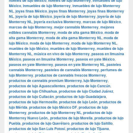
hoteles de lujo México
,
hoteles de lujo Monterrey
,
inmuebles de lujo
México
,
inmuebles de lujo Monterrey
,
inmuebles de lujo Monterrey
NL
,
joyas finas México
,
joyas finas Monterrey
,
joyas finas Monterrey
NL
,
joyería de lujo México
,
joyería de lujo Monterrey
,
joyería de lujo
Monterrey NL
,
joyería exclusiva Monterrey
,
marcas de lujo México
,
marcas de lujo Monterrey
,
mejor cannabis Monterrey
,
mejores
edibles cannabis Monterrey
,
moda de alta gama México
,
moda de
alta gama Monterrey
,
moda de alta gama Monterrey NL
,
moda de
lujo México
,
moda de lujo Monterrey
,
moda de lujo Monterrey NL
,
muebles de lujo México
,
muebles de lujo Monterrey
,
muebles de lujo
Monterrey NL
,
música en vivo de lujo Monterrey
,
paseos en limusina
México
,
paseos en limusina Monterrey
,
paseos en yate México
,
paseos en yate Monterrey
,
paseos en yate Monterrey NL
,
pasteles
cannabis Monterrey
,
pasteles de cannabis Monterrey
,
perfumes de
lujo Monterrey
,
productos de cannabis frescos Monterrey
,
productos de cannabis premium Monterrey. lujo Monterrey
,
productos de lujo Aguascalientes
,
productos de lujo Cancún
,
productos de lujo Chihuahua
,
productos de lujo Ciudad Juárez
,
productos de lujo Culiacán
,
productos de lujo Guadalajara
,
productos de lujo Hermosillo
,
productos de lujo León
,
productos de
lujo Mérida
,
productos de lujo México DF
,
productos de lujo
Monterrey
,
productos de lujo Monterrey NL
,
productos de lujo
Monterrey Nuevo León.
,
productos de lujo Morelia
,
productos de lujo
Puebla
,
productos de lujo Querétaro
,
productos de lujo Saltillo
,
productos de lujo San Luis Potosí
,
productos de lujo Tijuana
,