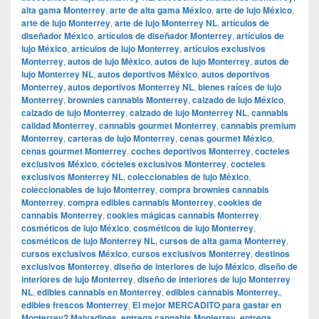
alta gama Monterrey
,
arte de alta gama México
,
arte de lujo México
,
arte de lujo Monterrey
,
arte de lujo Monterrey NL
,
artículos de
diseñador México
,
artículos de diseñador Monterrey
,
artículos de
lujo México
,
artículos de lujo Monterrey
,
artículos exclusivos
Monterrey
,
autos de lujo México
,
autos de lujo Monterrey
,
autos de
lujo Monterrey NL
,
autos deportivos México
,
autos deportivos
Monterrey
,
autos deportivos Monterrey NL
,
bienes raíces de lujo
Monterrey
,
brownies cannabis Monterrey
,
calzado de lujo México
,
calzado de lujo Monterrey
,
calzado de lujo Monterrey NL
,
cannabis
calidad Monterrey
,
cannabis gourmet Monterrey
,
cannabis premium
Monterrey
,
carteras de lujo Monterrey
,
cenas gourmet México
,
cenas gourmet Monterrey
,
coches deportivos Monterrey
,
cocteles
exclusivos México
,
cócteles exclusivos Monterrey
,
cocteles
exclusivos Monterrey NL
,
coleccionables de lujo México
,
coleccionables de lujo Monterrey
,
compra brownies cannabis
Monterrey
,
compra edibles cannabis Monterrey
,
cookies de
cannabis Monterrey
,
cookies mágicas cannabis Monterrey
,
cosméticos de lujo México
,
cosméticos de lujo Monterrey
,
cosméticos de lujo Monterrey NL
,
cursos de alta gama Monterrey
,
cursos exclusivos México
,
cursos exclusivos Monterrey
,
destinos
exclusivos Monterrey
,
diseño de interiores de lujo México
,
diseño de
interiores de lujo Monterrey
,
diseño de interiores de lujo Monterrey
NL
,
edibles cannabis en Monterrey
,
edibles cannabis Monterrey.
,
edibles frescos Monterrey
,
El mejor MERCADITO para gastar en
Monterrey? Malvadines
,
entrega cannabis Monterrey
,
entrega