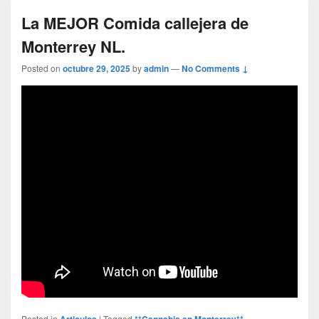
La MEJOR Comida callejera de
Monterrey NL.
Posted on
octubre 29, 2025
by
admin
—
No Comments ↓
Posted in
Articulos
|
Tagged
**Cannabis en Monterrey** -
,