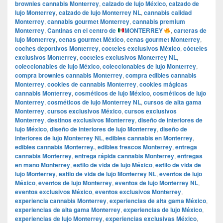
brownies cannabis Monterrey
,
calzado de lujo México
,
calzado de
lujo Monterrey
,
calzado de lujo Monterrey NL
,
cannabis calidad
Monterrey
,
cannabis gourmet Monterrey
,
cannabis premium
Monterrey
,
Cantinas en el centro de
MONTERREY
,
carteras de
lujo Monterrey
,
cenas gourmet México
,
cenas gourmet Monterrey
,
coches deportivos Monterrey
,
cocteles exclusivos México
,
cócteles
exclusivos Monterrey
,
cocteles exclusivos Monterrey NL
,
coleccionables de lujo México
,
coleccionables de lujo Monterrey
,
compra brownies cannabis Monterrey
,
compra edibles cannabis
Monterrey
,
cookies de cannabis Monterrey
,
cookies mágicas
cannabis Monterrey
,
cosméticos de lujo México
,
cosméticos de lujo
Monterrey
,
cosméticos de lujo Monterrey NL
,
cursos de alta gama
Monterrey
,
cursos exclusivos México
,
cursos exclusivos
Monterrey
,
destinos exclusivos Monterrey
,
diseño de interiores de
lujo México
,
diseño de interiores de lujo Monterrey
,
diseño de
interiores de lujo Monterrey NL
,
edibles cannabis en Monterrey
,
edibles cannabis Monterrey.
,
edibles frescos Monterrey
,
entrega
cannabis Monterrey
,
entrega rápida cannabis Monterrey
,
entregas
en mano Monterrey
,
estilo de vida de lujo México
,
estilo de vida de
lujo Monterrey
,
estilo de vida de lujo Monterrey NL
,
eventos de lujo
México
,
eventos de lujo Monterrey
,
eventos de lujo Monterrey NL
,
eventos exclusivos México
,
eventos exclusivos Monterrey
,
experiencia cannabis Monterrey
,
experiencias de alta gama México
,
experiencias de alta gama Monterrey
,
experiencias de lujo México
,
experiencias de lujo Monterrey
,
experiencias exclusivas México
,