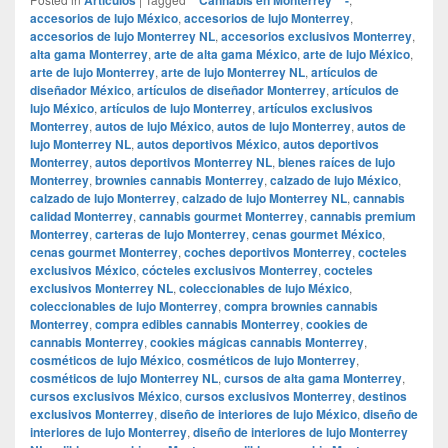
accesorios de lujo México
,
accesorios de lujo Monterrey
,
accesorios de lujo Monterrey NL
,
accesorios exclusivos Monterrey
,
alta gama Monterrey
,
arte de alta gama México
,
arte de lujo México
,
arte de lujo Monterrey
,
arte de lujo Monterrey NL
,
artículos de
diseñador México
,
artículos de diseñador Monterrey
,
artículos de
lujo México
,
artículos de lujo Monterrey
,
artículos exclusivos
Monterrey
,
autos de lujo México
,
autos de lujo Monterrey
,
autos de
lujo Monterrey NL
,
autos deportivos México
,
autos deportivos
Monterrey
,
autos deportivos Monterrey NL
,
bienes raíces de lujo
Monterrey
,
brownies cannabis Monterrey
,
calzado de lujo México
,
calzado de lujo Monterrey
,
calzado de lujo Monterrey NL
,
cannabis
calidad Monterrey
,
cannabis gourmet Monterrey
,
cannabis premium
Monterrey
,
carteras de lujo Monterrey
,
cenas gourmet México
,
cenas gourmet Monterrey
,
coches deportivos Monterrey
,
cocteles
exclusivos México
,
cócteles exclusivos Monterrey
,
cocteles
exclusivos Monterrey NL
,
coleccionables de lujo México
,
coleccionables de lujo Monterrey
,
compra brownies cannabis
Monterrey
,
compra edibles cannabis Monterrey
,
cookies de
cannabis Monterrey
,
cookies mágicas cannabis Monterrey
,
cosméticos de lujo México
,
cosméticos de lujo Monterrey
,
cosméticos de lujo Monterrey NL
,
cursos de alta gama Monterrey
,
cursos exclusivos México
,
cursos exclusivos Monterrey
,
destinos
exclusivos Monterrey
,
diseño de interiores de lujo México
,
diseño de
interiores de lujo Monterrey
,
diseño de interiores de lujo Monterrey