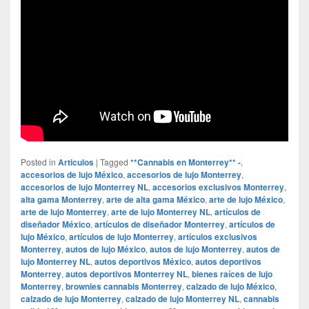
Posted in
Articulos
|
Tagged
**Cannabis en Monterrey** -
,
accesorios de lujo México
,
accesorios de lujo Monterrey
,
accesorios de lujo Monterrey NL
,
accesorios exclusivos Monterrey
,
alta gama Monterrey
,
arte de alta gama México
,
arte de lujo México
,
arte de lujo Monterrey
,
arte de lujo Monterrey NL
,
artículos de
diseñador México
,
artículos de diseñador Monterrey
,
artículos de
lujo México
,
artículos de lujo Monterrey
,
artículos exclusivos
Monterrey
,
autos de lujo México
,
autos de lujo Monterrey
,
autos de
lujo Monterrey NL
,
autos deportivos México
,
autos deportivos
Monterrey
,
autos deportivos Monterrey NL
,
bienes raíces de lujo
Monterrey
,
brownies cannabis Monterrey
,
calzado de lujo México
,
calzado de lujo Monterrey
,
calzado de lujo Monterrey NL
,
cannabis