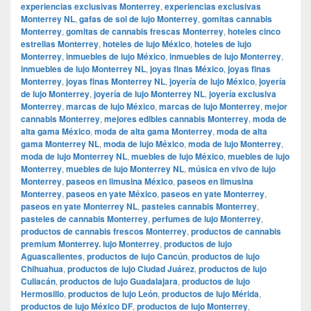
experiencias exclusivas Monterrey
,
experiencias exclusivas
Monterrey NL
,
gafas de sol de lujo Monterrey
,
gomitas cannabis
Monterrey
,
gomitas de cannabis frescas Monterrey
,
hoteles cinco
estrellas Monterrey
,
hoteles de lujo México
,
hoteles de lujo
Monterrey
,
inmuebles de lujo México
,
inmuebles de lujo Monterrey
,
inmuebles de lujo Monterrey NL
,
joyas finas México
,
joyas finas
Monterrey
,
joyas finas Monterrey NL
,
joyería de lujo México
,
joyería
de lujo Monterrey
,
joyería de lujo Monterrey NL
,
joyería exclusiva
Monterrey
,
marcas de lujo México
,
marcas de lujo Monterrey
,
mejor
cannabis Monterrey
,
mejores edibles cannabis Monterrey
,
moda de
alta gama México
,
moda de alta gama Monterrey
,
moda de alta
gama Monterrey NL
,
moda de lujo México
,
moda de lujo Monterrey
,
moda de lujo Monterrey NL
,
muebles de lujo México
,
muebles de lujo
Monterrey
,
muebles de lujo Monterrey NL
,
música en vivo de lujo
Monterrey
,
paseos en limusina México
,
paseos en limusina
Monterrey
,
paseos en yate México
,
paseos en yate Monterrey
,
paseos en yate Monterrey NL
,
pasteles cannabis Monterrey
,
pasteles de cannabis Monterrey
,
perfumes de lujo Monterrey
,
productos de cannabis frescos Monterrey
,
productos de cannabis
premium Monterrey. lujo Monterrey
,
productos de lujo
Aguascalientes
,
productos de lujo Cancún
,
productos de lujo
Chihuahua
,
productos de lujo Ciudad Juárez
,
productos de lujo
Culiacán
,
productos de lujo Guadalajara
,
productos de lujo
Hermosillo
,
productos de lujo León
,
productos de lujo Mérida
,
productos de lujo México DF
,
productos de lujo Monterrey
,