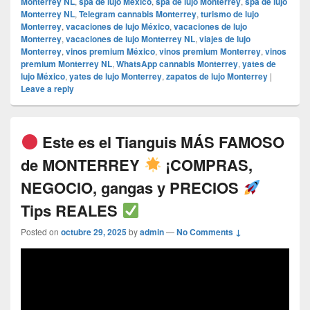
Monterrey NL
,
spa de lujo México
,
spa de lujo Monterrey
,
spa de lujo
Monterrey NL
,
Telegram cannabis Monterrey
,
turismo de lujo
Monterrey
,
vacaciones de lujo México
,
vacaciones de lujo
Monterrey
,
vacaciones de lujo Monterrey NL
,
viajes de lujo
Monterrey
,
vinos premium México
,
vinos premium Monterrey
,
vinos
premium Monterrey NL
,
WhatsApp cannabis Monterrey
,
yates de
lujo México
,
yates de lujo Monterrey
,
zapatos de lujo Monterrey
|
Leave a reply
Este es el Tianguis MÁS FAMOSO
de MONTERREY
¡COMPRAS,
NEGOCIO, gangas y PRECIOS
Tips REALES
Posted on
octubre 29, 2025
by
admin
—
No Comments ↓