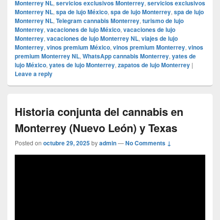
Monterrey NL
,
servicios exclusivos Monterrey
,
servicios exclusivos
Monterrey NL
,
spa de lujo México
,
spa de lujo Monterrey
,
spa de lujo
Monterrey NL
,
Telegram cannabis Monterrey
,
turismo de lujo
Monterrey
,
vacaciones de lujo México
,
vacaciones de lujo
Monterrey
,
vacaciones de lujo Monterrey NL
,
viajes de lujo
Monterrey
,
vinos premium México
,
vinos premium Monterrey
,
vinos
premium Monterrey NL
,
WhatsApp cannabis Monterrey
,
yates de
lujo México
,
yates de lujo Monterrey
,
zapatos de lujo Monterrey
|
Leave a reply
Historia conjunta del cannabis en
Monterrey (Nuevo León) y Texas
Posted on
octubre 29, 2025
by
admin
—
No Comments ↓