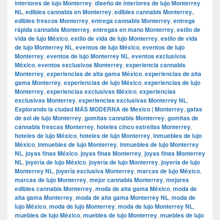
interiores de lujo Monterrey
,
diseño de interiores de lujo Monterrey
NL
,
edibles cannabis en Monterrey
,
edibles cannabis Monterrey.
,
edibles frescos Monterrey
,
entrega cannabis Monterrey
,
entrega
rápida cannabis Monterrey
,
entregas en mano Monterrey
,
estilo de
vida de lujo México
,
estilo de vida de lujo Monterrey
,
estilo de vida
de lujo Monterrey NL
,
eventos de lujo México
,
eventos de lujo
Monterrey
,
eventos de lujo Monterrey NL
,
eventos exclusivos
México
,
eventos exclusivos Monterrey
,
experiencia cannabis
Monterrey
,
experiencias de alta gama México
,
experiencias de alta
gama Monterrey
,
experiencias de lujo México
,
experiencias de lujo
Monterrey
,
experiencias exclusivas México
,
experiencias
exclusivas Monterrey
,
experiencias exclusivas Monterrey NL
,
Explorando la ciudad MÁS MODERNA de Mexico | Monterrey
,
gafas
de sol de lujo Monterrey
,
gomitas cannabis Monterrey
,
gomitas de
cannabis frescas Monterrey
,
hoteles cinco estrellas Monterrey
,
hoteles de lujo México
,
hoteles de lujo Monterrey
,
inmuebles de lujo
México
,
inmuebles de lujo Monterrey
,
inmuebles de lujo Monterrey
NL
,
joyas finas México
,
joyas finas Monterrey
,
joyas finas Monterrey
NL
,
joyería de lujo México
,
joyería de lujo Monterrey
,
joyería de lujo
Monterrey NL
,
joyería exclusiva Monterrey
,
marcas de lujo México
,
marcas de lujo Monterrey
,
mejor cannabis Monterrey
,
mejores
edibles cannabis Monterrey
,
moda de alta gama México
,
moda de
alta gama Monterrey
,
moda de alta gama Monterrey NL
,
moda de
lujo México
,
moda de lujo Monterrey
,
moda de lujo Monterrey NL
,
muebles de lujo México
,
muebles de lujo Monterrey
,
muebles de lujo