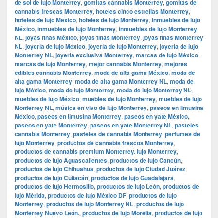
de sol de lujo Monterrey
,
gomitas cannabis Monterrey
,
gomitas de
cannabis frescas Monterrey
,
hoteles cinco estrellas Monterrey
,
hoteles de lujo México
,
hoteles de lujo Monterrey
,
inmuebles de lujo
México
,
inmuebles de lujo Monterrey
,
inmuebles de lujo Monterrey
NL
,
joyas finas México
,
joyas finas Monterrey
,
joyas finas Monterrey
NL
,
joyería de lujo México
,
joyería de lujo Monterrey
,
joyería de lujo
Monterrey NL
,
joyería exclusiva Monterrey
,
marcas de lujo México
,
marcas de lujo Monterrey
,
mejor cannabis Monterrey
,
mejores
edibles cannabis Monterrey
,
moda de alta gama México
,
moda de
alta gama Monterrey
,
moda de alta gama Monterrey NL
,
moda de
lujo México
,
moda de lujo Monterrey
,
moda de lujo Monterrey NL
,
muebles de lujo México
,
muebles de lujo Monterrey
,
muebles de lujo
Monterrey NL
,
música en vivo de lujo Monterrey
,
paseos en limusina
México
,
paseos en limusina Monterrey
,
paseos en yate México
,
paseos en yate Monterrey
,
paseos en yate Monterrey NL
,
pasteles
cannabis Monterrey
,
pasteles de cannabis Monterrey
,
perfumes de
lujo Monterrey
,
productos de cannabis frescos Monterrey
,
productos de cannabis premium Monterrey. lujo Monterrey
,
productos de lujo Aguascalientes
,
productos de lujo Cancún
,
productos de lujo Chihuahua
,
productos de lujo Ciudad Juárez
,
productos de lujo Culiacán
,
productos de lujo Guadalajara
,
productos de lujo Hermosillo
,
productos de lujo León
,
productos de
lujo Mérida
,
productos de lujo México DF
,
productos de lujo
Monterrey
,
productos de lujo Monterrey NL
,
productos de lujo
Monterrey Nuevo León.
,
productos de lujo Morelia
,
productos de lujo