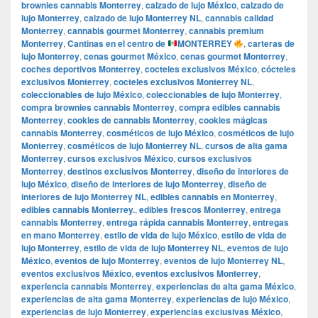
brownies cannabis Monterrey
,
calzado de lujo México
,
calzado de
lujo Monterrey
,
calzado de lujo Monterrey NL
,
cannabis calidad
Monterrey
,
cannabis gourmet Monterrey
,
cannabis premium
Monterrey
,
Cantinas en el centro de
MONTERREY
,
carteras de
lujo Monterrey
,
cenas gourmet México
,
cenas gourmet Monterrey
,
coches deportivos Monterrey
,
cocteles exclusivos México
,
cócteles
exclusivos Monterrey
,
cocteles exclusivos Monterrey NL
,
coleccionables de lujo México
,
coleccionables de lujo Monterrey
,
compra brownies cannabis Monterrey
,
compra edibles cannabis
Monterrey
,
cookies de cannabis Monterrey
,
cookies mágicas
cannabis Monterrey
,
cosméticos de lujo México
,
cosméticos de lujo
Monterrey
,
cosméticos de lujo Monterrey NL
,
cursos de alta gama
Monterrey
,
cursos exclusivos México
,
cursos exclusivos
Monterrey
,
destinos exclusivos Monterrey
,
diseño de interiores de
lujo México
,
diseño de interiores de lujo Monterrey
,
diseño de
interiores de lujo Monterrey NL
,
edibles cannabis en Monterrey
,
edibles cannabis Monterrey.
,
edibles frescos Monterrey
,
entrega
cannabis Monterrey
,
entrega rápida cannabis Monterrey
,
entregas
en mano Monterrey
,
estilo de vida de lujo México
,
estilo de vida de
lujo Monterrey
,
estilo de vida de lujo Monterrey NL
,
eventos de lujo
México
,
eventos de lujo Monterrey
,
eventos de lujo Monterrey NL
,
eventos exclusivos México
,
eventos exclusivos Monterrey
,
experiencia cannabis Monterrey
,
experiencias de alta gama México
,
experiencias de alta gama Monterrey
,
experiencias de lujo México
,
experiencias de lujo Monterrey
,
experiencias exclusivas México
,