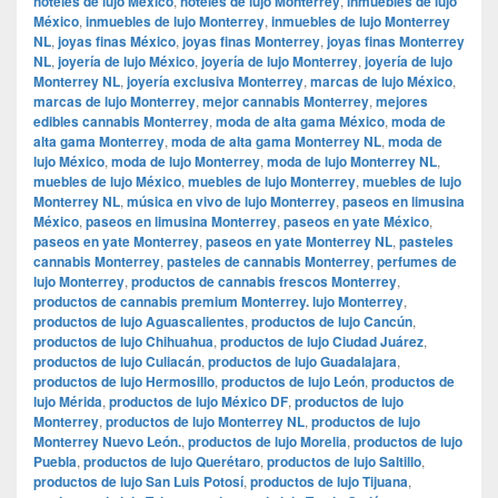
hoteles de lujo México
,
hoteles de lujo Monterrey
,
inmuebles de lujo
México
,
inmuebles de lujo Monterrey
,
inmuebles de lujo Monterrey
NL
,
joyas finas México
,
joyas finas Monterrey
,
joyas finas Monterrey
NL
,
joyería de lujo México
,
joyería de lujo Monterrey
,
joyería de lujo
Monterrey NL
,
joyería exclusiva Monterrey
,
marcas de lujo México
,
marcas de lujo Monterrey
,
mejor cannabis Monterrey
,
mejores
edibles cannabis Monterrey
,
moda de alta gama México
,
moda de
alta gama Monterrey
,
moda de alta gama Monterrey NL
,
moda de
lujo México
,
moda de lujo Monterrey
,
moda de lujo Monterrey NL
,
muebles de lujo México
,
muebles de lujo Monterrey
,
muebles de lujo
Monterrey NL
,
música en vivo de lujo Monterrey
,
paseos en limusina
México
,
paseos en limusina Monterrey
,
paseos en yate México
,
paseos en yate Monterrey
,
paseos en yate Monterrey NL
,
pasteles
cannabis Monterrey
,
pasteles de cannabis Monterrey
,
perfumes de
lujo Monterrey
,
productos de cannabis frescos Monterrey
,
productos de cannabis premium Monterrey. lujo Monterrey
,
productos de lujo Aguascalientes
,
productos de lujo Cancún
,
productos de lujo Chihuahua
,
productos de lujo Ciudad Juárez
,
productos de lujo Culiacán
,
productos de lujo Guadalajara
,
productos de lujo Hermosillo
,
productos de lujo León
,
productos de
lujo Mérida
,
productos de lujo México DF
,
productos de lujo
Monterrey
,
productos de lujo Monterrey NL
,
productos de lujo
Monterrey Nuevo León.
,
productos de lujo Morelia
,
productos de lujo
Puebla
,
productos de lujo Querétaro
,
productos de lujo Saltillo
,
productos de lujo San Luis Potosí
,
productos de lujo Tijuana
,