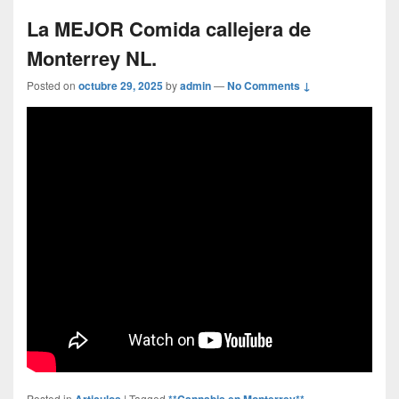
La MEJOR Comida callejera de
Monterrey NL.
Posted on
octubre 29, 2025
by
admin
—
No Comments ↓
Posted in
Articulos
|
Tagged
**Cannabis en Monterrey** -
,