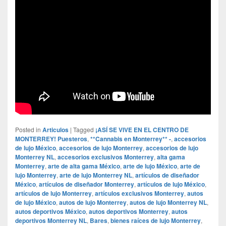
Posted in
Articulos
|
Tagged
¡ASÍ SE VIVE EN EL CENTRO DE
MONTERREY! Puesteros
,
**Cannabis en Monterrey** -
,
accesorios
de lujo México
,
accesorios de lujo Monterrey
,
accesorios de lujo
Monterrey NL
,
accesorios exclusivos Monterrey
,
alta gama
Monterrey
,
arte de alta gama México
,
arte de lujo México
,
arte de
lujo Monterrey
,
arte de lujo Monterrey NL
,
artículos de diseñador
México
,
artículos de diseñador Monterrey
,
artículos de lujo México
,
artículos de lujo Monterrey
,
artículos exclusivos Monterrey
,
autos
de lujo México
,
autos de lujo Monterrey
,
autos de lujo Monterrey NL
,
autos deportivos México
,
autos deportivos Monterrey
,
autos
deportivos Monterrey NL
,
Bares
,
bienes raíces de lujo Monterrey
,