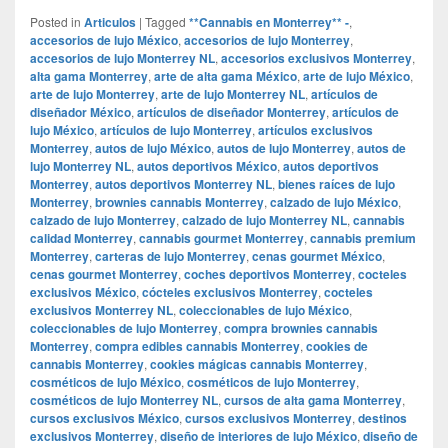
Posted in
Articulos
|
Tagged
**Cannabis en Monterrey** -
,
accesorios de lujo México
,
accesorios de lujo Monterrey
,
accesorios de lujo Monterrey NL
,
accesorios exclusivos Monterrey
,
alta gama Monterrey
,
arte de alta gama México
,
arte de lujo México
,
arte de lujo Monterrey
,
arte de lujo Monterrey NL
,
artículos de
diseñador México
,
artículos de diseñador Monterrey
,
artículos de
lujo México
,
artículos de lujo Monterrey
,
artículos exclusivos
Monterrey
,
autos de lujo México
,
autos de lujo Monterrey
,
autos de
lujo Monterrey NL
,
autos deportivos México
,
autos deportivos
Monterrey
,
autos deportivos Monterrey NL
,
bienes raíces de lujo
Monterrey
,
brownies cannabis Monterrey
,
calzado de lujo México
,
calzado de lujo Monterrey
,
calzado de lujo Monterrey NL
,
cannabis
calidad Monterrey
,
cannabis gourmet Monterrey
,
cannabis premium
Monterrey
,
carteras de lujo Monterrey
,
cenas gourmet México
,
cenas gourmet Monterrey
,
coches deportivos Monterrey
,
cocteles
exclusivos México
,
cócteles exclusivos Monterrey
,
cocteles
exclusivos Monterrey NL
,
coleccionables de lujo México
,
coleccionables de lujo Monterrey
,
compra brownies cannabis
Monterrey
,
compra edibles cannabis Monterrey
,
cookies de
cannabis Monterrey
,
cookies mágicas cannabis Monterrey
,
cosméticos de lujo México
,
cosméticos de lujo Monterrey
,
cosméticos de lujo Monterrey NL
,
cursos de alta gama Monterrey
,
cursos exclusivos México
,
cursos exclusivos Monterrey
,
destinos
exclusivos Monterrey
,
diseño de interiores de lujo México
,
diseño de