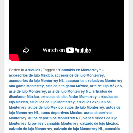
Posted in
Articulos
|
Tagged
**Cannabis en Monterrey** -
,
accesorios de lujo México
,
accesorios de lujo Monterrey
,
accesorios de lujo Monterrey NL
,
accesorios exclusivos Monterrey
,
alta gama Monterrey
,
arte de alta gama México
,
arte de lujo México
,
arte de lujo Monterrey
,
arte de lujo Monterrey NL
,
artículos de
diseñador México
,
artículos de diseñador Monterrey
,
artículos de
lujo México
,
artículos de lujo Monterrey
,
artículos exclusivos
Monterrey
,
autos de lujo México
,
autos de lujo Monterrey
,
autos de
lujo Monterrey NL
,
autos deportivos México
,
autos deportivos
Monterrey
,
autos deportivos Monterrey NL
,
bienes raíces de lujo
Monterrey
,
brownies cannabis Monterrey
,
calzado de lujo México
,
calzado de lujo Monterrey
,
calzado de lujo Monterrey NL
,
cannabis