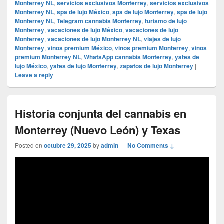
Monterrey NL
,
servicios exclusivos Monterrey
,
servicios exclusivos
Monterrey NL
,
spa de lujo México
,
spa de lujo Monterrey
,
spa de lujo
Monterrey NL
,
Telegram cannabis Monterrey
,
turismo de lujo
Monterrey
,
vacaciones de lujo México
,
vacaciones de lujo
Monterrey
,
vacaciones de lujo Monterrey NL
,
viajes de lujo
Monterrey
,
vinos premium México
,
vinos premium Monterrey
,
vinos
premium Monterrey NL
,
WhatsApp cannabis Monterrey
,
yates de
lujo México
,
yates de lujo Monterrey
,
zapatos de lujo Monterrey
|
Leave a reply
Historia conjunta del cannabis en
Monterrey (Nuevo León) y Texas
Posted on
octubre 29, 2025
by
admin
—
No Comments ↓