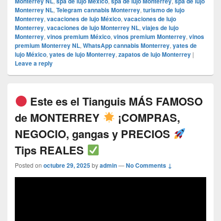
Monterrey NL
,
spa de lujo México
,
spa de lujo Monterrey
,
spa de lujo
Monterrey NL
,
Telegram cannabis Monterrey
,
turismo de lujo
Monterrey
,
vacaciones de lujo México
,
vacaciones de lujo
Monterrey
,
vacaciones de lujo Monterrey NL
,
viajes de lujo
Monterrey
,
vinos premium México
,
vinos premium Monterrey
,
vinos
premium Monterrey NL
,
WhatsApp cannabis Monterrey
,
yates de
lujo México
,
yates de lujo Monterrey
,
zapatos de lujo Monterrey
|
Leave a reply
Este es el Tianguis MÁS FAMOSO
de MONTERREY
¡COMPRAS,
NEGOCIO, gangas y PRECIOS
Tips REALES
Posted on
octubre 29, 2025
by
admin
—
No Comments ↓