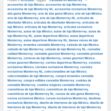
accesorios de lujo México
,
accesorios de lujo Monterrey
,
accesorios de lujo Monterrey NL
,
accesorios exclusivos Monterrey
,
alta gama Monterrey
,
arte de alta gama México
,
arte de lujo México
,
arte de lujo Monterrey
,
arte de lujo Monterrey NL
,
artículos de
diseñador México
,
artículos de diseñador Monterrey
,
artículos de
lujo México
,
artículos de lujo Monterrey
,
artículos exclusivos
Monterrey
,
autos de lujo México
,
autos de lujo Monterrey
,
autos de
lujo Monterrey NL
,
autos deportivos México
,
autos deportivos
Monterrey
,
autos deportivos Monterrey NL
,
bienes raíces de lujo
Monterrey
,
brownies cannabis Monterrey
,
calzado de lujo México
,
calzado de lujo Monterrey
,
calzado de lujo Monterrey NL
,
cannabis
calidad Monterrey
,
cannabis gourmet Monterrey
,
cannabis premium
Monterrey
,
carteras de lujo Monterrey
,
cenas gourmet México
,
cenas gourmet Monterrey
,
coches deportivos Monterrey
,
cocteles
exclusivos México
,
cócteles exclusivos Monterrey
,
cocteles
exclusivos Monterrey NL
,
coleccionables de lujo México
,
coleccionables de lujo Monterrey
,
compra brownies cannabis
Monterrey
,
compra edibles cannabis Monterrey
,
cookies de
cannabis Monterrey
,
cookies mágicas cannabis Monterrey
,
cosméticos de lujo México
,
cosméticos de lujo Monterrey
,
cosméticos de lujo Monterrey NL
,
cursos de alta gama Monterrey
,
cursos exclusivos México
,
cursos exclusivos Monterrey
,
destinos
exclusivos Monterrey
,
diseño de interiores de lujo México
,
diseño de
interiores de lujo Monterrey
,
diseño de interiores de lujo Monterrey