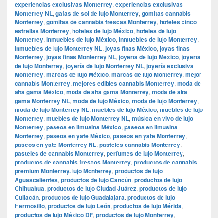
experiencias exclusivas Monterrey
,
experiencias exclusivas
Monterrey NL
,
gafas de sol de lujo Monterrey
,
gomitas cannabis
Monterrey
,
gomitas de cannabis frescas Monterrey
,
hoteles cinco
estrellas Monterrey
,
hoteles de lujo México
,
hoteles de lujo
Monterrey
,
inmuebles de lujo México
,
inmuebles de lujo Monterrey
,
inmuebles de lujo Monterrey NL
,
joyas finas México
,
joyas finas
Monterrey
,
joyas finas Monterrey NL
,
joyería de lujo México
,
joyería
de lujo Monterrey
,
joyería de lujo Monterrey NL
,
joyería exclusiva
Monterrey
,
marcas de lujo México
,
marcas de lujo Monterrey
,
mejor
cannabis Monterrey
,
mejores edibles cannabis Monterrey
,
moda de
alta gama México
,
moda de alta gama Monterrey
,
moda de alta
gama Monterrey NL
,
moda de lujo México
,
moda de lujo Monterrey
,
moda de lujo Monterrey NL
,
muebles de lujo México
,
muebles de lujo
Monterrey
,
muebles de lujo Monterrey NL
,
música en vivo de lujo
Monterrey
,
paseos en limusina México
,
paseos en limusina
Monterrey
,
paseos en yate México
,
paseos en yate Monterrey
,
paseos en yate Monterrey NL
,
pasteles cannabis Monterrey
,
pasteles de cannabis Monterrey
,
perfumes de lujo Monterrey
,
productos de cannabis frescos Monterrey
,
productos de cannabis
premium Monterrey. lujo Monterrey
,
productos de lujo
Aguascalientes
,
productos de lujo Cancún
,
productos de lujo
Chihuahua
,
productos de lujo Ciudad Juárez
,
productos de lujo
Culiacán
,
productos de lujo Guadalajara
,
productos de lujo
Hermosillo
,
productos de lujo León
,
productos de lujo Mérida
,
productos de lujo México DF
,
productos de lujo Monterrey
,