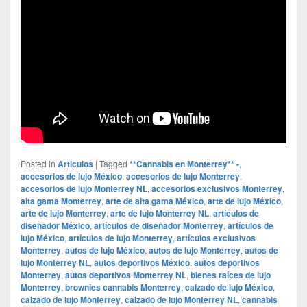
Posted in
Articulos
|
Tagged
**Cannabis en Monterrey** -
,
accesorios de lujo México
,
accesorios de lujo Monterrey
,
accesorios de lujo Monterrey NL
,
accesorios exclusivos Monterrey
,
alta gama Monterrey
,
arte de alta gama México
,
arte de lujo México
,
arte de lujo Monterrey
,
arte de lujo Monterrey NL
,
artículos de
diseñador México
,
artículos de diseñador Monterrey
,
artículos de
lujo México
,
artículos de lujo Monterrey
,
artículos exclusivos
Monterrey
,
autos de lujo México
,
autos de lujo Monterrey
,
autos de
lujo Monterrey NL
,
autos deportivos México
,
autos deportivos
Monterrey
,
autos deportivos Monterrey NL
,
bienes raíces de lujo
Monterrey
,
brownies cannabis Monterrey
,
calzado de lujo México
,
calzado de lujo Monterrey
,
calzado de lujo Monterrey NL
,
cannabis