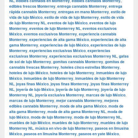
NL
,
edibles cannabis en Monterrey
,
edibles cannabis Monterrey.
,
edibles frescos Monterrey
,
entrega cannabis Monterrey
,
entrega
rápida cannabis Monterrey
,
entregas en mano Monterrey
,
estilo de
vida de lujo México
,
estilo de vida de lujo Monterrey
,
estilo de vida
de lujo Monterrey NL
,
eventos de lujo México
,
eventos de lujo
Monterrey
,
eventos de lujo Monterrey NL
,
eventos exclusivos
México
,
eventos exclusivos Monterrey
,
experiencia cannabis
Monterrey
,
experiencias de alta gama México
,
experiencias de alta
gama Monterrey
,
experiencias de lujo México
,
experiencias de lujo
Monterrey
,
experiencias exclusivas México
,
experiencias
exclusivas Monterrey
,
experiencias exclusivas Monterrey NL
,
gafas
de sol de lujo Monterrey
,
gomitas cannabis Monterrey
,
gomitas de
cannabis frescas Monterrey
,
hoteles cinco estrellas Monterrey
,
hoteles de lujo México
,
hoteles de lujo Monterrey
,
inmuebles de lujo
México
,
inmuebles de lujo Monterrey
,
inmuebles de lujo Monterrey
NL
,
joyas finas México
,
joyas finas Monterrey
,
joyas finas Monterrey
NL
,
joyería de lujo México
,
joyería de lujo Monterrey
,
joyería de lujo
Monterrey NL
,
joyería exclusiva Monterrey
,
marcas de lujo México
,
marcas de lujo Monterrey
,
mejor cannabis Monterrey
,
mejores
edibles cannabis Monterrey
,
moda de alta gama México
,
moda de
alta gama Monterrey
,
moda de alta gama Monterrey NL
,
moda de
lujo México
,
moda de lujo Monterrey
,
moda de lujo Monterrey NL
,
muebles de lujo México
,
muebles de lujo Monterrey
,
muebles de lujo
Monterrey NL
,
música en vivo de lujo Monterrey
,
paseos en limusina
México
,
paseos en limusina Monterrey
,
paseos en yate México
,