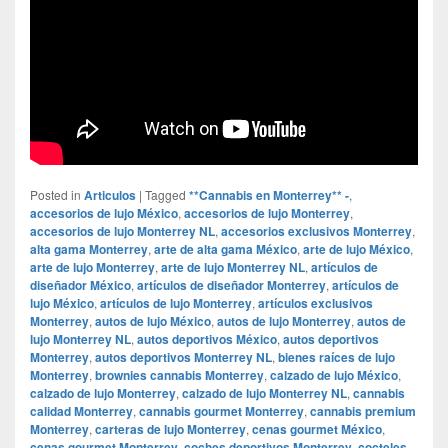
Posted in
Articulos
|
Tagged
**Cannabis en Monterrey** -
,
accesorios de lujo México
,
accesorios de lujo Monterrey
,
accesorios de lujo Monterrey NL
,
accesorios exclusivos Monterrey
,
alta gama Monterrey
,
arte de alta gama México
,
arte de lujo México
,
arte de lujo Monterrey
,
arte de lujo Monterrey NL
,
artículos de
diseñador México
,
artículos de diseñador Monterrey
,
artículos de
lujo México
,
artículos de lujo Monterrey
,
artículos exclusivos
Monterrey
,
autos de lujo México
,
autos de lujo Monterrey
,
autos de
lujo Monterrey NL
,
autos deportivos México
,
autos deportivos
Monterrey
,
autos deportivos Monterrey NL
,
bienes raíces de lujo
Monterrey
,
brownies cannabis Monterrey
,
calzado de lujo México
,
calzado de lujo Monterrey
,
calzado de lujo Monterrey NL
,
cannabis
calidad Monterrey
,
cannabis gourmet Monterrey
,
cannabis premium
Monterrey
,
carteras de lujo Monterrey
,
cenas gourmet México
,
cenas gourmet Monterrey
,
coches deportivos Monterrey
,
cocteles