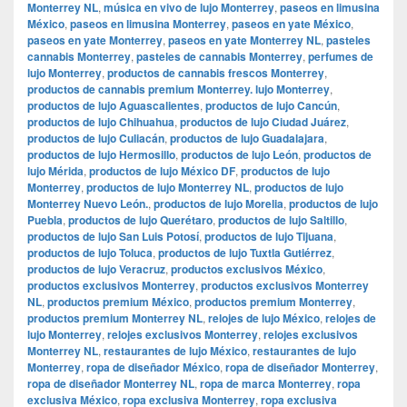
Monterrey NL
,
música en vivo de lujo Monterrey
,
paseos en limusina
México
,
paseos en limusina Monterrey
,
paseos en yate México
,
paseos en yate Monterrey
,
paseos en yate Monterrey NL
,
pasteles
cannabis Monterrey
,
pasteles de cannabis Monterrey
,
perfumes de
lujo Monterrey
,
productos de cannabis frescos Monterrey
,
productos de cannabis premium Monterrey. lujo Monterrey
,
productos de lujo Aguascalientes
,
productos de lujo Cancún
,
productos de lujo Chihuahua
,
productos de lujo Ciudad Juárez
,
productos de lujo Culiacán
,
productos de lujo Guadalajara
,
productos de lujo Hermosillo
,
productos de lujo León
,
productos de
lujo Mérida
,
productos de lujo México DF
,
productos de lujo
Monterrey
,
productos de lujo Monterrey NL
,
productos de lujo
Monterrey Nuevo León.
,
productos de lujo Morelia
,
productos de lujo
Puebla
,
productos de lujo Querétaro
,
productos de lujo Saltillo
,
productos de lujo San Luis Potosí
,
productos de lujo Tijuana
,
productos de lujo Toluca
,
productos de lujo Tuxtla Gutiérrez
,
productos de lujo Veracruz
,
productos exclusivos México
,
productos exclusivos Monterrey
,
productos exclusivos Monterrey
NL
,
productos premium México
,
productos premium Monterrey
,
productos premium Monterrey NL
,
relojes de lujo México
,
relojes de
lujo Monterrey
,
relojes exclusivos Monterrey
,
relojes exclusivos
Monterrey NL
,
restaurantes de lujo México
,
restaurantes de lujo
Monterrey
,
ropa de diseñador México
,
ropa de diseñador Monterrey
,
ropa de diseñador Monterrey NL
,
ropa de marca Monterrey
,
ropa
exclusiva México
,
ropa exclusiva Monterrey
,
ropa exclusiva