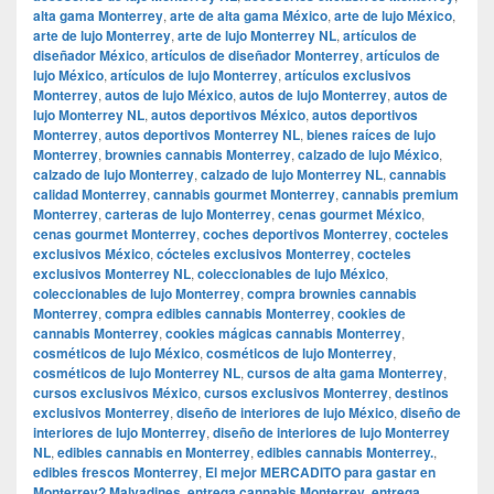
alta gama Monterrey
,
arte de alta gama México
,
arte de lujo México
,
arte de lujo Monterrey
,
arte de lujo Monterrey NL
,
artículos de
diseñador México
,
artículos de diseñador Monterrey
,
artículos de
lujo México
,
artículos de lujo Monterrey
,
artículos exclusivos
Monterrey
,
autos de lujo México
,
autos de lujo Monterrey
,
autos de
lujo Monterrey NL
,
autos deportivos México
,
autos deportivos
Monterrey
,
autos deportivos Monterrey NL
,
bienes raíces de lujo
Monterrey
,
brownies cannabis Monterrey
,
calzado de lujo México
,
calzado de lujo Monterrey
,
calzado de lujo Monterrey NL
,
cannabis
calidad Monterrey
,
cannabis gourmet Monterrey
,
cannabis premium
Monterrey
,
carteras de lujo Monterrey
,
cenas gourmet México
,
cenas gourmet Monterrey
,
coches deportivos Monterrey
,
cocteles
exclusivos México
,
cócteles exclusivos Monterrey
,
cocteles
exclusivos Monterrey NL
,
coleccionables de lujo México
,
coleccionables de lujo Monterrey
,
compra brownies cannabis
Monterrey
,
compra edibles cannabis Monterrey
,
cookies de
cannabis Monterrey
,
cookies mágicas cannabis Monterrey
,
cosméticos de lujo México
,
cosméticos de lujo Monterrey
,
cosméticos de lujo Monterrey NL
,
cursos de alta gama Monterrey
,
cursos exclusivos México
,
cursos exclusivos Monterrey
,
destinos
exclusivos Monterrey
,
diseño de interiores de lujo México
,
diseño de
interiores de lujo Monterrey
,
diseño de interiores de lujo Monterrey
NL
,
edibles cannabis en Monterrey
,
edibles cannabis Monterrey.
,
edibles frescos Monterrey
,
El mejor MERCADITO para gastar en
Monterrey? Malvadines
,
entrega cannabis Monterrey
,
entrega