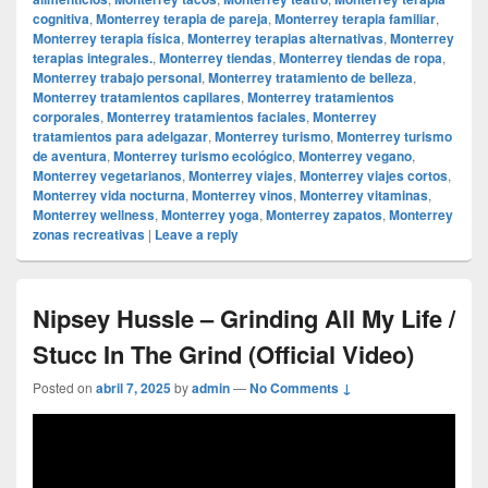
cognitiva
,
Monterrey terapia de pareja
,
Monterrey terapia familiar
,
Monterrey terapia física
,
Monterrey terapias alternativas
,
Monterrey
terapias integrales.
,
Monterrey tiendas
,
Monterrey tiendas de ropa
,
Monterrey trabajo personal
,
Monterrey tratamiento de belleza
,
Monterrey tratamientos capilares
,
Monterrey tratamientos
corporales
,
Monterrey tratamientos faciales
,
Monterrey
tratamientos para adelgazar
,
Monterrey turismo
,
Monterrey turismo
de aventura
,
Monterrey turismo ecológico
,
Monterrey vegano
,
Monterrey vegetarianos
,
Monterrey viajes
,
Monterrey viajes cortos
,
Monterrey vida nocturna
,
Monterrey vinos
,
Monterrey vitaminas
,
Monterrey wellness
,
Monterrey yoga
,
Monterrey zapatos
,
Monterrey
zonas recreativas
|
Leave a reply
Nipsey Hussle – Grinding All My Life /
Stucc In The Grind (Official Video)
Posted on
abril 7, 2025
by
admin
—
No Comments ↓