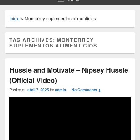
Inicio
»
Monterrey suplementos alimenticios
TAG ARCHIVES:
MONTERREY
SUPLEMENTOS ALIMENTICIOS
Hussle and Motivate – Nipsey Hussle
(Official Video)
Posted on
abril 7, 2025
by
admin
—
No Comments ↓