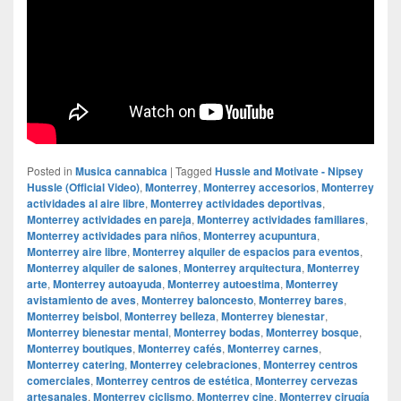
Posted in
Musica cannabica
|
Tagged
Hussle and Motivate - Nipsey
Hussle (Official Video)
,
Monterrey
,
Monterrey accesorios
,
Monterrey
actividades al aire libre
,
Monterrey actividades deportivas
,
Monterrey actividades en pareja
,
Monterrey actividades familiares
,
Monterrey actividades para niños
,
Monterrey acupuntura
,
Monterrey aire libre
,
Monterrey alquiler de espacios para eventos
,
Monterrey alquiler de salones
,
Monterrey arquitectura
,
Monterrey
arte
,
Monterrey autoayuda
,
Monterrey autoestima
,
Monterrey
avistamiento de aves
,
Monterrey baloncesto
,
Monterrey bares
,
Monterrey beisbol
,
Monterrey belleza
,
Monterrey bienestar
,
Monterrey bienestar mental
,
Monterrey bodas
,
Monterrey bosque
,
Monterrey boutiques
,
Monterrey cafés
,
Monterrey carnes
,
Monterrey catering
,
Monterrey celebraciones
,
Monterrey centros
comerciales
,
Monterrey centros de estética
,
Monterrey cervezas
artesanales
,
Monterrey ciclismo
,
Monterrey cine
,
Monterrey cirugía