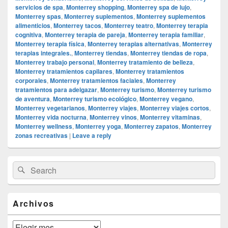
servicios de spa
,
Monterrey shopping
,
Monterrey spa de lujo
,
Monterrey spas
,
Monterrey suplementos
,
Monterrey suplementos
alimenticios
,
Monterrey tacos
,
Monterrey teatro
,
Monterrey terapia
cognitiva
,
Monterrey terapia de pareja
,
Monterrey terapia familiar
,
Monterrey terapia física
,
Monterrey terapias alternativas
,
Monterrey
terapias integrales.
,
Monterrey tiendas
,
Monterrey tiendas de ropa
,
Monterrey trabajo personal
,
Monterrey tratamiento de belleza
,
Monterrey tratamientos capilares
,
Monterrey tratamientos
corporales
,
Monterrey tratamientos faciales
,
Monterrey
tratamientos para adelgazar
,
Monterrey turismo
,
Monterrey turismo
de aventura
,
Monterrey turismo ecológico
,
Monterrey vegano
,
Monterrey vegetarianos
,
Monterrey viajes
,
Monterrey viajes cortos
,
Monterrey vida nocturna
,
Monterrey vinos
,
Monterrey vitaminas
,
Monterrey wellness
,
Monterrey yoga
,
Monterrey zapatos
,
Monterrey
zonas recreativas
|
Leave a reply
Primary
Search
Search
Sidebar
for:
Widget
Area
Archivos
Archivos