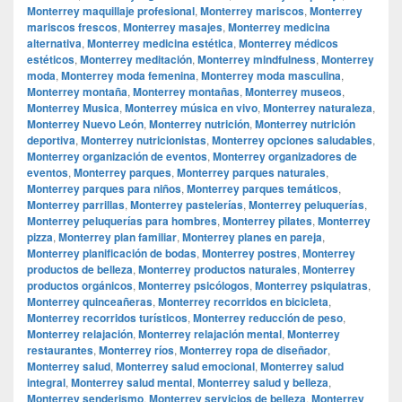
Monterrey maquillaje profesional
,
Monterrey mariscos
,
Monterrey
mariscos frescos
,
Monterrey masajes
,
Monterrey medicina
alternativa
,
Monterrey medicina estética
,
Monterrey médicos
estéticos
,
Monterrey meditación
,
Monterrey mindfulness
,
Monterrey
moda
,
Monterrey moda femenina
,
Monterrey moda masculina
,
Monterrey montaña
,
Monterrey montañas
,
Monterrey museos
,
Monterrey Musica
,
Monterrey música en vivo
,
Monterrey naturaleza
,
Monterrey Nuevo León
,
Monterrey nutrición
,
Monterrey nutrición
deportiva
,
Monterrey nutricionistas
,
Monterrey opciones saludables
,
Monterrey organización de eventos
,
Monterrey organizadores de
eventos
,
Monterrey parques
,
Monterrey parques naturales
,
Monterrey parques para niños
,
Monterrey parques temáticos
,
Monterrey parrillas
,
Monterrey pastelerías
,
Monterrey peluquerías
,
Monterrey peluquerías para hombres
,
Monterrey pilates
,
Monterrey
pizza
,
Monterrey plan familiar
,
Monterrey planes en pareja
,
Monterrey planificación de bodas
,
Monterrey postres
,
Monterrey
productos de belleza
,
Monterrey productos naturales
,
Monterrey
productos orgánicos
,
Monterrey psicólogos
,
Monterrey psiquiatras
,
Monterrey quinceañeras
,
Monterrey recorridos en bicicleta
,
Monterrey recorridos turísticos
,
Monterrey reducción de peso
,
Monterrey relajación
,
Monterrey relajación mental
,
Monterrey
restaurantes
,
Monterrey ríos
,
Monterrey ropa de diseñador
,
Monterrey salud
,
Monterrey salud emocional
,
Monterrey salud
integral
,
Monterrey salud mental
,
Monterrey salud y belleza
,
Monterrey senderismo
,
Monterrey servicios de belleza
,
Monterrey