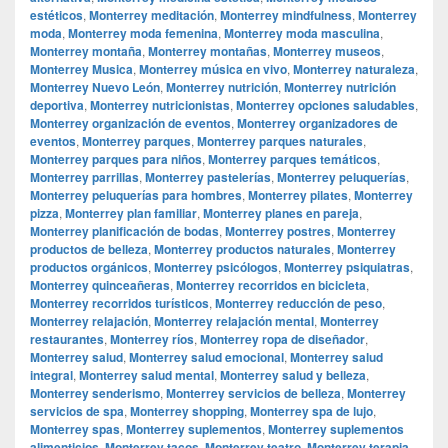
estéticos
,
Monterrey meditación
,
Monterrey mindfulness
,
Monterrey
moda
,
Monterrey moda femenina
,
Monterrey moda masculina
,
Monterrey montaña
,
Monterrey montañas
,
Monterrey museos
,
Monterrey Musica
,
Monterrey música en vivo
,
Monterrey naturaleza
,
Monterrey Nuevo León
,
Monterrey nutrición
,
Monterrey nutrición
deportiva
,
Monterrey nutricionistas
,
Monterrey opciones saludables
,
Monterrey organización de eventos
,
Monterrey organizadores de
eventos
,
Monterrey parques
,
Monterrey parques naturales
,
Monterrey parques para niños
,
Monterrey parques temáticos
,
Monterrey parrillas
,
Monterrey pastelerías
,
Monterrey peluquerías
,
Monterrey peluquerías para hombres
,
Monterrey pilates
,
Monterrey
pizza
,
Monterrey plan familiar
,
Monterrey planes en pareja
,
Monterrey planificación de bodas
,
Monterrey postres
,
Monterrey
productos de belleza
,
Monterrey productos naturales
,
Monterrey
productos orgánicos
,
Monterrey psicólogos
,
Monterrey psiquiatras
,
Monterrey quinceañeras
,
Monterrey recorridos en bicicleta
,
Monterrey recorridos turísticos
,
Monterrey reducción de peso
,
Monterrey relajación
,
Monterrey relajación mental
,
Monterrey
restaurantes
,
Monterrey ríos
,
Monterrey ropa de diseñador
,
Monterrey salud
,
Monterrey salud emocional
,
Monterrey salud
integral
,
Monterrey salud mental
,
Monterrey salud y belleza
,
Monterrey senderismo
,
Monterrey servicios de belleza
,
Monterrey
servicios de spa
,
Monterrey shopping
,
Monterrey spa de lujo
,
Monterrey spas
,
Monterrey suplementos
,
Monterrey suplementos
alimenticios
,
Monterrey tacos
,
Monterrey teatro
,
Monterrey terapia