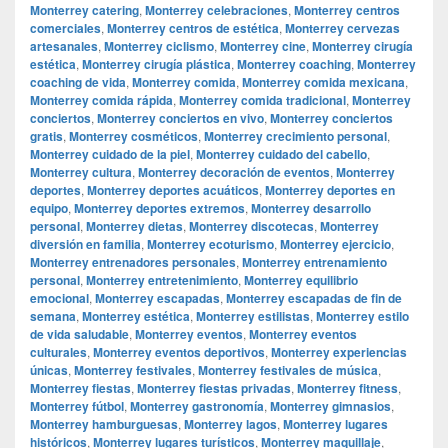
Monterrey catering
,
Monterrey celebraciones
,
Monterrey centros
comerciales
,
Monterrey centros de estética
,
Monterrey cervezas
artesanales
,
Monterrey ciclismo
,
Monterrey cine
,
Monterrey cirugía
estética
,
Monterrey cirugía plástica
,
Monterrey coaching
,
Monterrey
coaching de vida
,
Monterrey comida
,
Monterrey comida mexicana
,
Monterrey comida rápida
,
Monterrey comida tradicional
,
Monterrey
conciertos
,
Monterrey conciertos en vivo
,
Monterrey conciertos
gratis
,
Monterrey cosméticos
,
Monterrey crecimiento personal
,
Monterrey cuidado de la piel
,
Monterrey cuidado del cabello
,
Monterrey cultura
,
Monterrey decoración de eventos
,
Monterrey
deportes
,
Monterrey deportes acuáticos
,
Monterrey deportes en
equipo
,
Monterrey deportes extremos
,
Monterrey desarrollo
personal
,
Monterrey dietas
,
Monterrey discotecas
,
Monterrey
diversión en familia
,
Monterrey ecoturismo
,
Monterrey ejercicio
,
Monterrey entrenadores personales
,
Monterrey entrenamiento
personal
,
Monterrey entretenimiento
,
Monterrey equilibrio
emocional
,
Monterrey escapadas
,
Monterrey escapadas de fin de
semana
,
Monterrey estética
,
Monterrey estilistas
,
Monterrey estilo
de vida saludable
,
Monterrey eventos
,
Monterrey eventos
culturales
,
Monterrey eventos deportivos
,
Monterrey experiencias
únicas
,
Monterrey festivales
,
Monterrey festivales de música
,
Monterrey fiestas
,
Monterrey fiestas privadas
,
Monterrey fitness
,
Monterrey fútbol
,
Monterrey gastronomía
,
Monterrey gimnasios
,
Monterrey hamburguesas
,
Monterrey lagos
,
Monterrey lugares
históricos
,
Monterrey lugares turísticos
,
Monterrey maquillaje
,