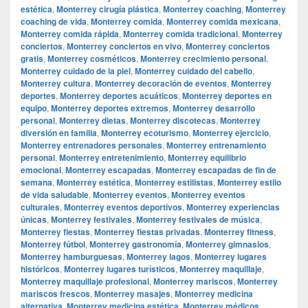
estética
,
Monterrey cirugía plástica
,
Monterrey coaching
,
Monterrey
coaching de vida
,
Monterrey comida
,
Monterrey comida mexicana
,
Monterrey comida rápida
,
Monterrey comida tradicional
,
Monterrey
conciertos
,
Monterrey conciertos en vivo
,
Monterrey conciertos
gratis
,
Monterrey cosméticos
,
Monterrey crecimiento personal
,
Monterrey cuidado de la piel
,
Monterrey cuidado del cabello
,
Monterrey cultura
,
Monterrey decoración de eventos
,
Monterrey
deportes
,
Monterrey deportes acuáticos
,
Monterrey deportes en
equipo
,
Monterrey deportes extremos
,
Monterrey desarrollo
personal
,
Monterrey dietas
,
Monterrey discotecas
,
Monterrey
diversión en familia
,
Monterrey ecoturismo
,
Monterrey ejercicio
,
Monterrey entrenadores personales
,
Monterrey entrenamiento
personal
,
Monterrey entretenimiento
,
Monterrey equilibrio
emocional
,
Monterrey escapadas
,
Monterrey escapadas de fin de
semana
,
Monterrey estética
,
Monterrey estilistas
,
Monterrey estilo
de vida saludable
,
Monterrey eventos
,
Monterrey eventos
culturales
,
Monterrey eventos deportivos
,
Monterrey experiencias
únicas
,
Monterrey festivales
,
Monterrey festivales de música
,
Monterrey fiestas
,
Monterrey fiestas privadas
,
Monterrey fitness
,
Monterrey fútbol
,
Monterrey gastronomía
,
Monterrey gimnasios
,
Monterrey hamburguesas
,
Monterrey lagos
,
Monterrey lugares
históricos
,
Monterrey lugares turísticos
,
Monterrey maquillaje
,
Monterrey maquillaje profesional
,
Monterrey mariscos
,
Monterrey
mariscos frescos
,
Monterrey masajes
,
Monterrey medicina
alternativa
,
Monterrey medicina estética
,
Monterrey médicos