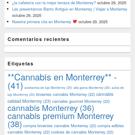
¿la cafetería con la mejor terraza de Monterrey?
octubre 29, 2025
Les presentamos Barrio Antiguo en Monterrey | Viajar a Monterrey
octubre 29, 2025
Nuestra primera cita en Monterrey
octubre 29, 2025
Comentarios recientes
Etiquetas
**Cannabis en Monterrey** -
(41)
accesorios de lujo Monterrey
(20)
alta gama Monterrey
(20)
autos de
cannabis
brownies cannabis Monterrey
(22)
lujo Monterrey
(20)
calidad Monterrey
(23)
cannabis gourmet Monterrey
(22)
cannabis Monterrey
(36)
cannabis premium Monterrey
(38)
compra brownies cannabis Monterrey
(22)
compra edibles
cannabis Monterrey
(22)
cookies de cannabis Monterrey
(22)