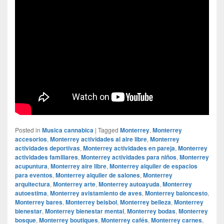
Posted in
Musica cannabica
|
Tagged
Monterrey
,
Monterrey
accesorios
,
Monterrey actividades al aire libre
,
Monterrey
actividades deportivas
,
Monterrey actividades en pareja
,
Monterrey
actividades familiares
,
Monterrey actividades para niños
,
Monterrey
acupuntura
,
Monterrey aire libre
,
Monterrey alquiler de espacios
para eventos
,
Monterrey alquiler de salones
,
Monterrey
arquitectura
,
Monterrey arte
,
Monterrey autoayuda
,
Monterrey
autoestima
,
Monterrey avistamiento de aves
,
Monterrey baloncesto
,
Monterrey bares
,
Monterrey beisbol
,
Monterrey belleza
,
Monterrey
bienestar
,
Monterrey bienestar mental
,
Monterrey bodas
,
Monterrey
bosque
,
Monterrey boutiques
,
Monterrey cafés
,
Monterrey carnes
,