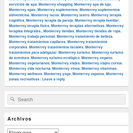
servicios de spa
,
Monterrey shopping
,
Monterrey spa de lujo
,
Monterrey spas
,
Monterrey suplementos
,
Monterrey suplementos
alimenticios
,
Monterrey tacos
,
Monterrey teatro
,
Monterrey terapia
cognitiva
,
Monterrey terapia de pareja
,
Monterrey terapia familiar
,
Monterrey terapia física
,
Monterrey terapias alternativas
,
Monterrey
terapias integrales.
,
Monterrey tiendas
,
Monterrey tiendas de ropa
,
Monterrey trabajo personal
,
Monterrey tratamiento de belleza
,
Monterrey tratamientos capilares
,
Monterrey tratamientos
corporales
,
Monterrey tratamientos faciales
,
Monterrey
tratamientos para adelgazar
,
Monterrey turismo
,
Monterrey turismo
de aventura
,
Monterrey turismo ecológico
,
Monterrey vegano
,
Monterrey vegetarianos
,
Monterrey viajes
,
Monterrey viajes cortos
,
Monterrey vida nocturna
,
Monterrey vinos
,
Monterrey vitaminas
,
Monterrey wellness
,
Monterrey yoga
,
Monterrey zapatos
,
Monterrey
zonas recreativas
|
Leave a reply
Primary
Search
Search
Sidebar
for:
Widget
Area
Archivos
Archivos