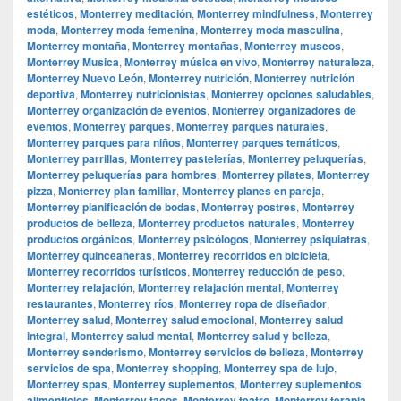
estéticos
,
Monterrey meditación
,
Monterrey mindfulness
,
Monterrey
moda
,
Monterrey moda femenina
,
Monterrey moda masculina
,
Monterrey montaña
,
Monterrey montañas
,
Monterrey museos
,
Monterrey Musica
,
Monterrey música en vivo
,
Monterrey naturaleza
,
Monterrey Nuevo León
,
Monterrey nutrición
,
Monterrey nutrición
deportiva
,
Monterrey nutricionistas
,
Monterrey opciones saludables
,
Monterrey organización de eventos
,
Monterrey organizadores de
eventos
,
Monterrey parques
,
Monterrey parques naturales
,
Monterrey parques para niños
,
Monterrey parques temáticos
,
Monterrey parrillas
,
Monterrey pastelerías
,
Monterrey peluquerías
,
Monterrey peluquerías para hombres
,
Monterrey pilates
,
Monterrey
pizza
,
Monterrey plan familiar
,
Monterrey planes en pareja
,
Monterrey planificación de bodas
,
Monterrey postres
,
Monterrey
productos de belleza
,
Monterrey productos naturales
,
Monterrey
productos orgánicos
,
Monterrey psicólogos
,
Monterrey psiquiatras
,
Monterrey quinceañeras
,
Monterrey recorridos en bicicleta
,
Monterrey recorridos turísticos
,
Monterrey reducción de peso
,
Monterrey relajación
,
Monterrey relajación mental
,
Monterrey
restaurantes
,
Monterrey ríos
,
Monterrey ropa de diseñador
,
Monterrey salud
,
Monterrey salud emocional
,
Monterrey salud
integral
,
Monterrey salud mental
,
Monterrey salud y belleza
,
Monterrey senderismo
,
Monterrey servicios de belleza
,
Monterrey
servicios de spa
,
Monterrey shopping
,
Monterrey spa de lujo
,
Monterrey spas
,
Monterrey suplementos
,
Monterrey suplementos
alimenticios
,
Monterrey tacos
,
Monterrey teatro
,
Monterrey terapia