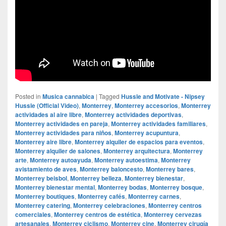
Posted in
Musica cannabica
|
Tagged
Hussle and Motivate - Nipsey
Hussle (Official Video)
,
Monterrey
,
Monterrey accesorios
,
Monterrey
actividades al aire libre
,
Monterrey actividades deportivas
,
Monterrey actividades en pareja
,
Monterrey actividades familiares
,
Monterrey actividades para niños
,
Monterrey acupuntura
,
Monterrey aire libre
,
Monterrey alquiler de espacios para eventos
,
Monterrey alquiler de salones
,
Monterrey arquitectura
,
Monterrey
arte
,
Monterrey autoayuda
,
Monterrey autoestima
,
Monterrey
avistamiento de aves
,
Monterrey baloncesto
,
Monterrey bares
,
Monterrey beisbol
,
Monterrey belleza
,
Monterrey bienestar
,
Monterrey bienestar mental
,
Monterrey bodas
,
Monterrey bosque
,
Monterrey boutiques
,
Monterrey cafés
,
Monterrey carnes
,
Monterrey catering
,
Monterrey celebraciones
,
Monterrey centros
comerciales
,
Monterrey centros de estética
,
Monterrey cervezas
artesanales
,
Monterrey ciclismo
,
Monterrey cine
,
Monterrey cirugía