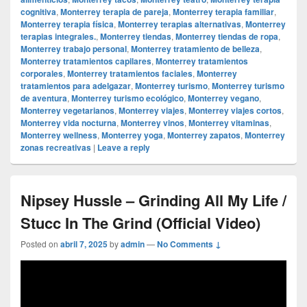
cognitiva
,
Monterrey terapia de pareja
,
Monterrey terapia familiar
,
Monterrey terapia física
,
Monterrey terapias alternativas
,
Monterrey
terapias integrales.
,
Monterrey tiendas
,
Monterrey tiendas de ropa
,
Monterrey trabajo personal
,
Monterrey tratamiento de belleza
,
Monterrey tratamientos capilares
,
Monterrey tratamientos
corporales
,
Monterrey tratamientos faciales
,
Monterrey
tratamientos para adelgazar
,
Monterrey turismo
,
Monterrey turismo
de aventura
,
Monterrey turismo ecológico
,
Monterrey vegano
,
Monterrey vegetarianos
,
Monterrey viajes
,
Monterrey viajes cortos
,
Monterrey vida nocturna
,
Monterrey vinos
,
Monterrey vitaminas
,
Monterrey wellness
,
Monterrey yoga
,
Monterrey zapatos
,
Monterrey
zonas recreativas
|
Leave a reply
Nipsey Hussle – Grinding All My Life /
Stucc In The Grind (Official Video)
Posted on
abril 7, 2025
by
admin
—
No Comments ↓