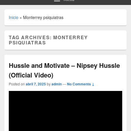
Inicio
»
Monterrey psiquiatras
TAG ARCHIVES:
MONTERREY
PSIQUIATRAS
Hussle and Motivate – Nipsey Hussle
(Official Video)
Posted on
abril 7, 2025
by
admin
—
No Comments ↓