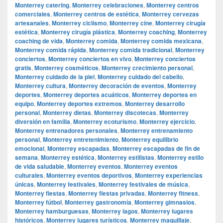
Monterrey catering
,
Monterrey celebraciones
,
Monterrey centros
comerciales
,
Monterrey centros de estética
,
Monterrey cervezas
artesanales
,
Monterrey ciclismo
,
Monterrey cine
,
Monterrey cirugía
estética
,
Monterrey cirugía plástica
,
Monterrey coaching
,
Monterrey
coaching de vida
,
Monterrey comida
,
Monterrey comida mexicana
,
Monterrey comida rápida
,
Monterrey comida tradicional
,
Monterrey
conciertos
,
Monterrey conciertos en vivo
,
Monterrey conciertos
gratis
,
Monterrey cosméticos
,
Monterrey crecimiento personal
,
Monterrey cuidado de la piel
,
Monterrey cuidado del cabello
,
Monterrey cultura
,
Monterrey decoración de eventos
,
Monterrey
deportes
,
Monterrey deportes acuáticos
,
Monterrey deportes en
equipo
,
Monterrey deportes extremos
,
Monterrey desarrollo
personal
,
Monterrey dietas
,
Monterrey discotecas
,
Monterrey
diversión en familia
,
Monterrey ecoturismo
,
Monterrey ejercicio
,
Monterrey entrenadores personales
,
Monterrey entrenamiento
personal
,
Monterrey entretenimiento
,
Monterrey equilibrio
emocional
,
Monterrey escapadas
,
Monterrey escapadas de fin de
semana
,
Monterrey estética
,
Monterrey estilistas
,
Monterrey estilo
de vida saludable
,
Monterrey eventos
,
Monterrey eventos
culturales
,
Monterrey eventos deportivos
,
Monterrey experiencias
únicas
,
Monterrey festivales
,
Monterrey festivales de música
,
Monterrey fiestas
,
Monterrey fiestas privadas
,
Monterrey fitness
,
Monterrey fútbol
,
Monterrey gastronomía
,
Monterrey gimnasios
,
Monterrey hamburguesas
,
Monterrey lagos
,
Monterrey lugares
históricos
,
Monterrey lugares turísticos
,
Monterrey maquillaje
,