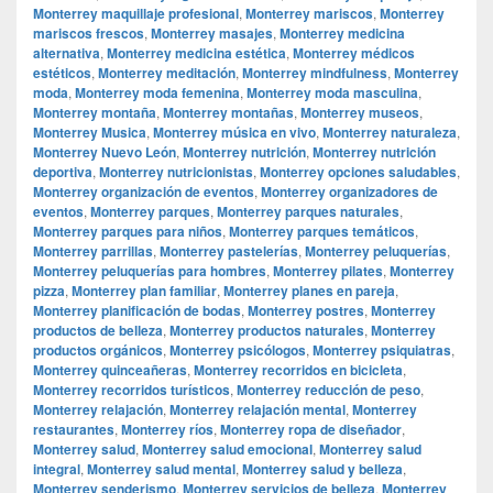
Monterrey maquillaje profesional
,
Monterrey mariscos
,
Monterrey
mariscos frescos
,
Monterrey masajes
,
Monterrey medicina
alternativa
,
Monterrey medicina estética
,
Monterrey médicos
estéticos
,
Monterrey meditación
,
Monterrey mindfulness
,
Monterrey
moda
,
Monterrey moda femenina
,
Monterrey moda masculina
,
Monterrey montaña
,
Monterrey montañas
,
Monterrey museos
,
Monterrey Musica
,
Monterrey música en vivo
,
Monterrey naturaleza
,
Monterrey Nuevo León
,
Monterrey nutrición
,
Monterrey nutrición
deportiva
,
Monterrey nutricionistas
,
Monterrey opciones saludables
,
Monterrey organización de eventos
,
Monterrey organizadores de
eventos
,
Monterrey parques
,
Monterrey parques naturales
,
Monterrey parques para niños
,
Monterrey parques temáticos
,
Monterrey parrillas
,
Monterrey pastelerías
,
Monterrey peluquerías
,
Monterrey peluquerías para hombres
,
Monterrey pilates
,
Monterrey
pizza
,
Monterrey plan familiar
,
Monterrey planes en pareja
,
Monterrey planificación de bodas
,
Monterrey postres
,
Monterrey
productos de belleza
,
Monterrey productos naturales
,
Monterrey
productos orgánicos
,
Monterrey psicólogos
,
Monterrey psiquiatras
,
Monterrey quinceañeras
,
Monterrey recorridos en bicicleta
,
Monterrey recorridos turísticos
,
Monterrey reducción de peso
,
Monterrey relajación
,
Monterrey relajación mental
,
Monterrey
restaurantes
,
Monterrey ríos
,
Monterrey ropa de diseñador
,
Monterrey salud
,
Monterrey salud emocional
,
Monterrey salud
integral
,
Monterrey salud mental
,
Monterrey salud y belleza
,
Monterrey senderismo
,
Monterrey servicios de belleza
,
Monterrey