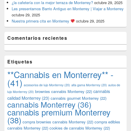
¿la cafetería con la mejor terraza de Monterrey?
octubre 29, 2025
Les presentamos Barrio Antiguo en Monterrey | Viajar a Monterrey
octubre 29, 2025
Nuestra primera cita en Monterrey
octubre 29, 2025
Comentarios recientes
Etiquetas
**Cannabis en Monterrey** -
(41)
accesorios de lujo Monterrey
(20)
alta gama Monterrey
(20)
autos de
cannabis
brownies cannabis Monterrey
(22)
lujo Monterrey
(20)
calidad Monterrey
(23)
cannabis gourmet Monterrey
(22)
cannabis Monterrey
(36)
cannabis premium Monterrey
(38)
compra brownies cannabis Monterrey
(22)
compra edibles
cannabis Monterrey
(22)
cookies de cannabis Monterrey
(22)