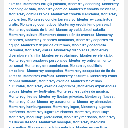
estética
,
Monterrey cirugía plástica
,
Monterrey coaching
,
Monterrey
coaching de vida
,
Monterrey comida
,
Monterrey comida mexicana
,
Monterrey comida rápida
,
Monterrey comida tradicional
,
Monterrey
conciertos
,
Monterrey conciertos en vivo
,
Monterrey conciertos
gratis
,
Monterrey cosméticos
,
Monterrey crecimiento personal
,
Monterrey cuidado de la piel
,
Monterrey cuidado del cabello
,
Monterrey cultura
,
Monterrey decoración de eventos
,
Monterrey
deportes
,
Monterrey deportes acuáticos
,
Monterrey deportes en
equipo
,
Monterrey deportes extremos
,
Monterrey desarrollo
personal
,
Monterrey dietas
,
Monterrey discotecas
,
Monterrey
diversión en familia
,
Monterrey ecoturismo
,
Monterrey ejercicio
,
Monterrey entrenadores personales
,
Monterrey entrenamiento
personal
,
Monterrey entretenimiento
,
Monterrey equilibrio
emocional
,
Monterrey escapadas
,
Monterrey escapadas de fin de
semana
,
Monterrey estética
,
Monterrey estilistas
,
Monterrey estilo
de vida saludable
,
Monterrey eventos
,
Monterrey eventos
culturales
,
Monterrey eventos deportivos
,
Monterrey experiencias
únicas
,
Monterrey festivales
,
Monterrey festivales de música
,
Monterrey fiestas
,
Monterrey fiestas privadas
,
Monterrey fitness
,
Monterrey fútbol
,
Monterrey gastronomía
,
Monterrey gimnasios
,
Monterrey hamburguesas
,
Monterrey lagos
,
Monterrey lugares
históricos
,
Monterrey lugares turísticos
,
Monterrey maquillaje
,
Monterrey maquillaje profesional
,
Monterrey mariscos
,
Monterrey
mariscos frescos
,
Monterrey masajes
,
Monterrey medicina
alternativa
,
Monterrey medicina estética
,
Monterrey médicos