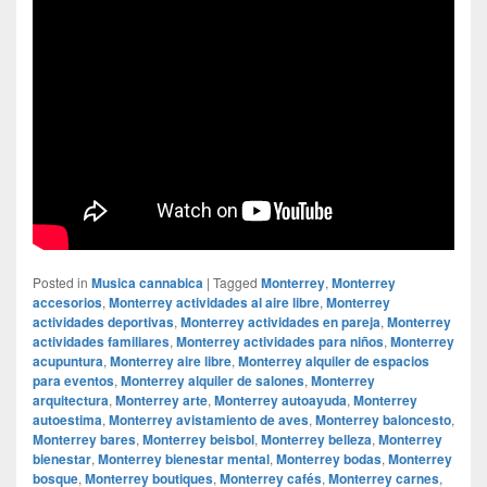
Posted in
Musica cannabica
|
Tagged
Monterrey
,
Monterrey
accesorios
,
Monterrey actividades al aire libre
,
Monterrey
actividades deportivas
,
Monterrey actividades en pareja
,
Monterrey
actividades familiares
,
Monterrey actividades para niños
,
Monterrey
acupuntura
,
Monterrey aire libre
,
Monterrey alquiler de espacios
para eventos
,
Monterrey alquiler de salones
,
Monterrey
arquitectura
,
Monterrey arte
,
Monterrey autoayuda
,
Monterrey
autoestima
,
Monterrey avistamiento de aves
,
Monterrey baloncesto
,
Monterrey bares
,
Monterrey beisbol
,
Monterrey belleza
,
Monterrey
bienestar
,
Monterrey bienestar mental
,
Monterrey bodas
,
Monterrey
bosque
,
Monterrey boutiques
,
Monterrey cafés
,
Monterrey carnes
,