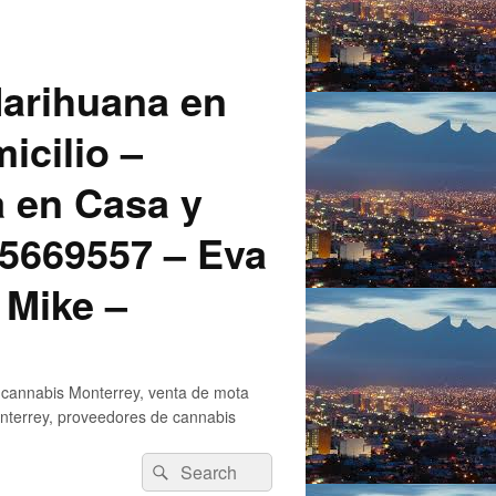
arihuana en
icilio –
a en Casa y
5669557 – Eva
 Mike –
 cannabis Monterrey, venta de mota
nterrey, proveedores de cannabis
Search
Search
for: