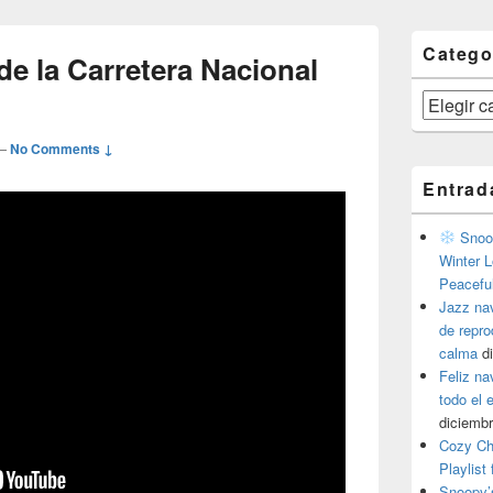
Catego
e la Carretera Nacional
Categorías
—
No Comments ↓
Entrad
Snoop
Winter L
Peacefu
Jazz na
de repr
calma
d
Feliz na
todo el
diciembr
Cozy Ch
Playlist
Snoopy’