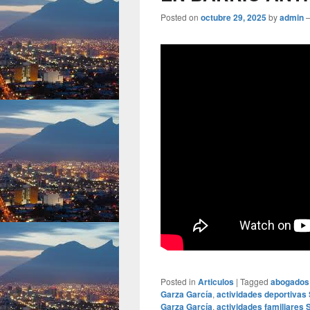
Posted on
octubre 29, 2025
by
admin
Posted in
Articulos
|
Tagged
abogados
Garza García
,
actividades deportivas
Garza García
,
actividades familiares