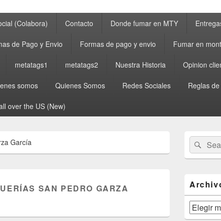
cial (Colabora)
Contacto
Donde fumar en MTY
Entrega
as de Pago y Envio
Formas de pago y envio
Fumar en mont
metatags1
metatags2
Nuestra Historia
Opinion clie
ienes somos
Quienes Somos
Redes Sociales
Reglas de
all over the US (New)
Primary
Search
Sear
rza García
Sidebar
for:
Widget
Area
Archiv
UERÍAS SAN PEDRO GARZA
Archivos