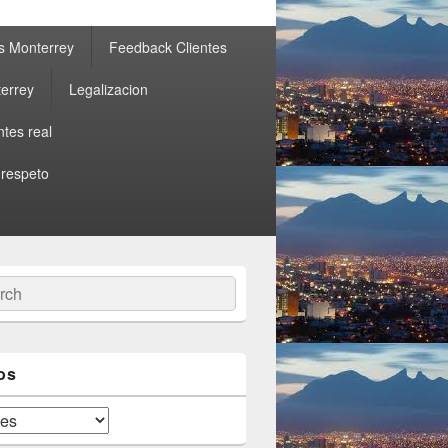
s Monterrey
Feedback Clientes
errey
Legalizacion
ntes real
 respeto
ch
os