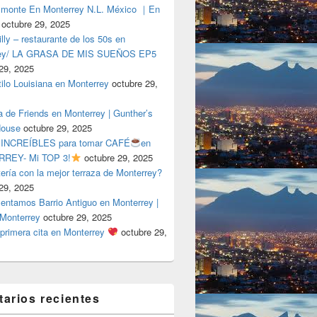
lmonte En Monterrey N.L. México ｜En
octubre 29, 2025
ly – restaurante de los 50s en
rey/ LA GRASA DE MIS SUEÑOS EP5
29, 2025
tilo Louisiana en Monterrey
octubre 29,
a de Friends en Monterrey | Gunther’s
House
octubre 29, 2025
 INCREÍBLES para tomar CAFÉ
en
REY- Mi TOP 3!
octubre 29, 2025
tería con la mejor terraza de Monterrey?
29, 2025
entamos Barrio Antiguo en Monterrey |
 Monterrey
octubre 29, 2025
primera cita en Monterrey
octubre 29,
arios recientes