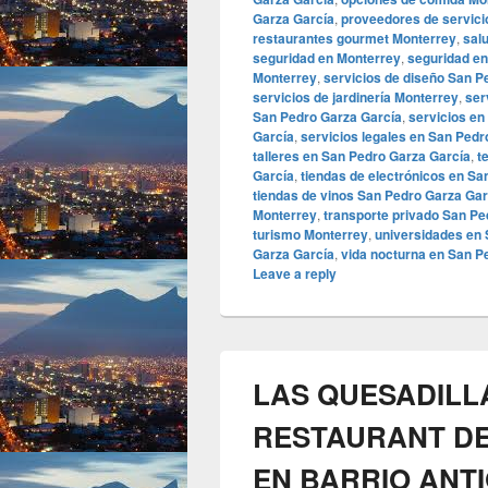
Garza García
,
proveedores de servici
restaurantes gourmet Monterrey
,
sal
seguridad en Monterrey
,
seguridad en
Monterrey
,
servicios de diseño San P
servicios de jardinería Monterrey
,
ser
San Pedro Garza García
,
servicios en
García
,
servicios legales en San Pedr
talleres en San Pedro Garza García
,
t
García
,
tiendas de electrónicos en Sa
tiendas de vinos San Pedro Garza Gar
Monterrey
,
transporte privado San Pe
turismo Monterrey
,
universidades en 
Garza García
,
vida nocturna en San P
Leave a reply
LAS QUESADILLA
RESTAURANT DE
EN BARRIO ANT