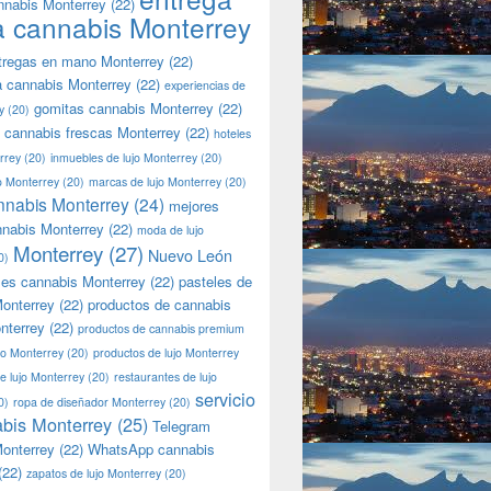
nnabis Monterrey
(22)
a cannabis Monterrey
tregas en mano Monterrey
(22)
a cannabis Monterrey
(22)
experiencias de
gomitas cannabis Monterrey
(22)
y
(20)
 cannabis frescas Monterrey
(22)
hoteles
rrey
(20)
inmuebles de lujo Monterrey
(20)
jo Monterrey
(20)
marcas de lujo Monterrey
(20)
nnabis Monterrey
(24)
mejores
nnabis Monterrey
(22)
moda de lujo
Monterrey
(27)
Nuevo León
0)
les cannabis Monterrey
(22)
pasteles de
onterrey
(22)
productos de cannabis
nterrey
(22)
productos de cannabis premium
jo Monterrey
(20)
productos de lujo Monterrey
de lujo Monterrey
(20)
restaurantes de lujo
servicio
0)
ropa de diseñador Monterrey
(20)
bis Monterrey
(25)
Telegram
onterrey
(22)
WhatsApp cannabis
(22)
zapatos de lujo Monterrey
(20)