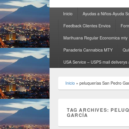
Primary
Inicio
Ayudas a Niños-Ayuda So
menu
Feedback Clientes Envios
Form
Marihuana Regular Economica mty
Panaderia Cannabica MTY
Qu
USA Service – USPS mail deliverys 
Inicio
»
peluquerías San Pedro Ga
TAG ARCHIVES:
PELUQ
GARCÍA