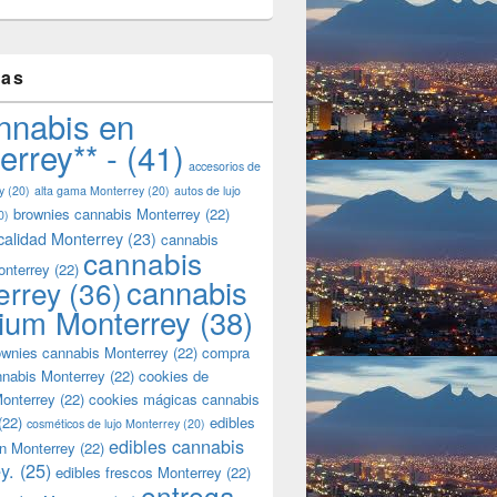
tas
nnabis en
errey** -
(41)
accesorios de
y
(20)
alta gama Monterrey
(20)
autos de lujo
brownies cannabis Monterrey
(22)
0)
calidad Monterrey
(23)
cannabis
cannabis
onterrey
(22)
cannabis
errey
(36)
ium Monterrey
(38)
wnies cannabis Monterrey
(22)
compra
nnabis Monterrey
(22)
cookies de
onterrey
(22)
cookies mágicas cannabis
(22)
edibles
cosméticos de lujo Monterrey
(20)
edibles cannabis
n Monterrey
(22)
y.
(25)
edibles frescos Monterrey
(22)
entrega