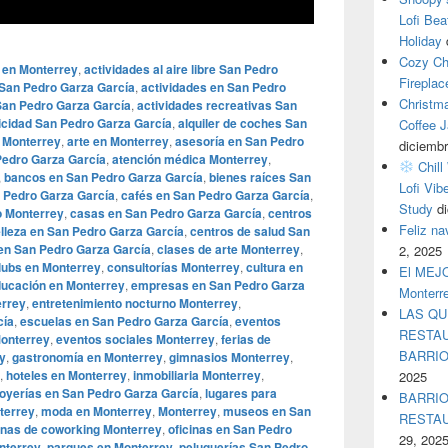
Lofi Bea
Holiday
Cozy Ch
 en Monterrey
,
actividades al aire libre San Pedro
Fireplac
 San Pedro Garza García
,
actividades en San Pedro
Christm
 San Pedro Garza García
,
actividades recreativas San
icidad San Pedro Garza García
,
alquiler de coches San
Coffee J
 Monterrey
,
arte en Monterrey
,
asesoría en San Pedro
diciembr
 Pedro Garza García
,
atención médica Monterrey
,
Chill
,
bancos en San Pedro Garza García
,
bienes raíces San
Lofi Vib
 Pedro Garza García
,
cafés en San Pedro Garza García
,
Study
d
o Monterrey
,
casas en San Pedro Garza García
,
centros
Feliz n
elleza en San Pedro Garza García
,
centros de salud San
en San Pedro Garza García
,
clases de arte Monterrey
,
2, 2025
lubs en Monterrey
,
consultorías Monterrey
,
cultura en
El MEJOR
ucación en Monterrey
,
empresas en San Pedro Garza
Monterr
errey
,
entretenimiento nocturno Monterrey
,
LAS QU
cía
,
escuelas en San Pedro Garza García
,
eventos
RESTAU
onterrey
,
eventos sociales Monterrey
,
ferias de
BARRI
ey
,
gastronomía en Monterrey
,
gimnasios Monterrey
,
,
hoteles en Monterrey
,
inmobiliaria Monterrey
,
2025
joyerías en San Pedro Garza García
,
lugares para
BARRIO
terrey
,
moda en Monterrey
,
Monterrey
,
museos en San
RESTA
inas de coworking Monterrey
,
oficinas en San Pedro
29, 202
nterrey
,
parques en Monterrey
,
peluquerías San Pedro