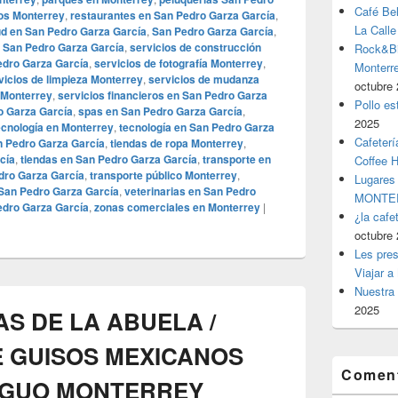
Café Be
os Monterrey
,
restaurantes en San Pedro Garza García
,
La Calle
ud en San Pedro Garza García
,
San Pedro Garza García
,
 San Pedro Garza García
,
servicios de construcción
Rock&Bil
edro Garza García
,
servicios de fotografía Monterrey
,
Monter
vicios de limpieza Monterrey
,
servicios de mudanza
octubre 
 Monterrey
,
servicios financieros en San Pedro Garza
Pollo es
o Garza García
,
spas en San Pedro Garza García
,
2025
ecnología en Monterrey
,
tecnología en San Pedro Garza
Cafeterí
n Pedro Garza García
,
tiendas de ropa Monterrey
,
cía
,
tiendas en San Pedro Garza García
,
transporte en
Coffee 
dro Garza García
,
transporte público Monterrey
,
Lugares
San Pedro Garza García
,
veterinarias en San Pedro
MONTER
edro Garza García
,
zonas comerciales en Monterrey
|
¿la cafe
octubre 
Les pres
Viajar a
Nuestra 
2025
S DE LA ABUELA /
 GUISOS MEXICANOS
Coment
IGUO MONTERREY