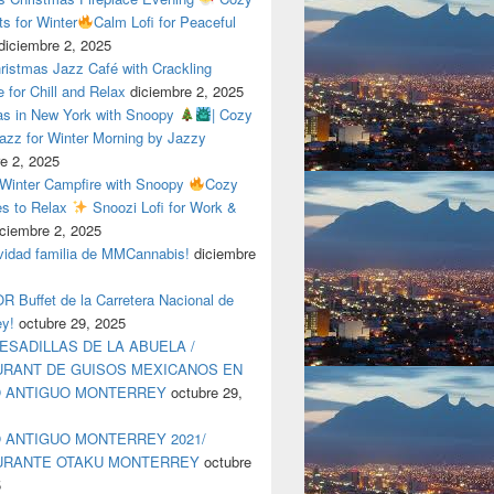
ts for Winter
Calm Lofi for Peaceful
diciembre 2, 2025
ristmas Jazz Café with Crackling
e for Chill and Relax
diciembre 2, 2025
as in New York with Snoopy
| Cozy
azz for Winter Morning by Jazzy
e 2, 2025
 Winter Campfire with Snoopy
Cozy
es to Relax
Snoozi Lofi for Work &
iciembre 2, 2025
avidad familia de MMCannabis!
diciembre
 Buffet de la Carretera Nacional de
ey!
octubre 29, 2025
ESADILLAS DE LA ABUELA /
RANT DE GUISOS MEXICANOS EN
O ANTIGUO MONTERREY
octubre 29,
 ANTIGUO MONTERREY 2021/
URANTE OTAKU MONTERREY
octubre
5