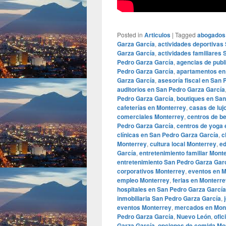
Posted in
Articulos
|
Tagged
abogados
Garza García
,
actividades deportivas
Garza García
,
actividades familiares
Pedro Garza García
,
agencias de publ
Pedro Garza García
,
apartamentos en
Garza García
,
asesoría fiscal en San
auditorios en San Pedro Garza García
Pedro Garza García
,
boutiques en San
cafeterías en Monterrey
,
casas de luj
comerciales Monterrey
,
centros de b
Pedro Garza García
,
centros de yoga 
clínicas en San Pedro Garza García
,
c
Monterrey
,
cultura local Monterrey
,
ed
García
,
entretenimiento familiar Mont
entretenimiento San Pedro Garza Gar
corporativos Monterrey
,
eventos en M
empleo Monterrey
,
ferias en Monterr
hospitales en San Pedro Garza García
inmobiliaria San Pedro Garza García
,
eventos Monterrey
,
mercados en Mon
Pedro Garza García
,
Nuevo León
,
ofic
Garza García
,
opciones de comida Mo