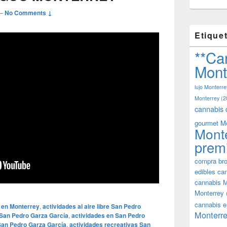
—
No Comments ↓
Etique
**Ca
Mont
lujo Monterre
Monterrey
(2
cannabis 
gourmet M
Mont
prem
compra bro
edibles ca
cannabis M
Monterrey
cannabis e
 en Monterrey
,
actividades al aire libre San Pedro
Monterre
 San Pedro Garza García
,
actividades en San Pedro
 San Pedro Garza García
,
actividades recreativas San