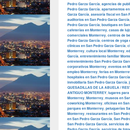
Pedro Garza García
,
agencias de publ
Pedro Garza García
,
apartamentos en
Garza García
,
asesoría fiscal en San
auditorios en San Pedro Garza García
Pedro Garza García
,
boutiques en San
cafeterías en Monterrey
,
casas de luj
comerciales Monterrey
,
centros de b
Pedro Garza García
,
centros de yoga 
clínicas en San Pedro Garza García
,
c
Monterrey
,
cultura local Monterrey
,
ed
García
,
entretenimiento familiar Mont
entretenimiento San Pedro Garza Gar
corporativos Monterrey
,
eventos en M
empleo Monterrey
,
ferias en Monterr
hospitales en San Pedro Garza García
inmobiliaria San Pedro Garza García
,
QUESADILLAS DE LA ABUELA / RE
ANTIGUO MONTERREY
,
lugares para
Monterrey
,
Monterrey
,
museos en San
coworking Monterrey
,
oficinas en Sa
parques en Monterrey
,
peluquerías S
Monterrey
,
restaurantes en San Pedr
en San Pedro Garza García
,
San Pedr
San Pedro Garza García
,
servicios de
Pedro Garza García
,
servicios de foto