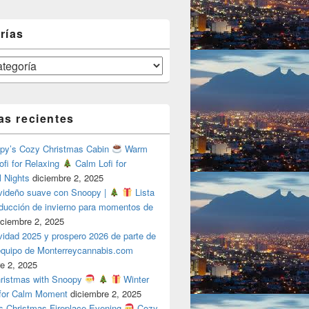
rías
as recientes
y’s Cozy Christmas Cabin
Warm
ofi for Relaxing
Calm Lofi for
l Nights
diciembre 2, 2025
videño suave con Snoopy |
Lista
oducción de invierno para momentos de
iciembre 2, 2025
vidad 2025 y prospero 2026 de parte de
 equipo de Monterreycannabis.com
e 2, 2025
ristmas with Snoopy
Winter
 for Calm Moment
diciembre 2, 2025
s Christmas Fireplace Evening
Cozy