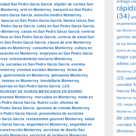
entrega ca
icidad San Pedro Garza García
,
alquiler de coches San
rápid
 Monterrey
,
arte en Monterrey
,
asesoría en San Pedro
(34)
 Pedro Garza García
,
atención médica Monterrey
,
en
,
bancos en San Pedro Garza García
,
bienes raíces San
experienci
 Pedro Garza García
,
cafés en San Pedro Garza García
,
lujo Monterre
o Monterrey
,
casas en San Pedro Garza García
,
centros
gomitas de
elleza en San Pedro Garza García
,
centros de salud San
en San Pedro Garza García
,
clases de arte Monterrey
,
de lujo Monte
lubs en Monterrey
,
consultorías Monterrey
,
cultura en
joyería de lu
ucación en Monterrey
,
empresas en San Pedro Garza
mejor ca
errey
,
entretenimiento nocturno Monterrey
,
edibles ca
cía
,
escuelas en San Pedro Garza García
,
eventos
onterrey
,
eventos sociales Monterrey
,
ferias de
Monterrey
(2
ey
,
gastronomía en Monterrey
,
gimnasios Monterrey
,
(23)
paste
,
hoteles en Monterrey
,
inmobiliaria Monterrey
,
cannabis M
joyerías en San Pedro Garza García
,
LAS
frescos Mo
STAURANT DE GUISOS MEXICANOS EN BARRIO
 eventos Monterrey
,
mercados en Monterrey
,
moda en
Monterrey. lu
 Pedro Garza García
,
Nuevo León
,
oficinas de
(20)
relojes 
n Pedro Garza García
,
opciones de comida Monterrey
,
Monterrey
(2
an Pedro Garza García
,
proveedores de servicios
de canna
o Garza García
,
restaurantes gourmet Monterrey
,
salud
o Garza García
,
seguridad en Monterrey
,
seguridad en
cannabis M
 construcción Monterrey
,
servicios de diseño San
Monterrey
grafía Monterrey
,
servicios de jardinería Monterrey
,