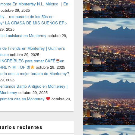
lmonte En Monterrey N.L. México ｜En
octubre 29, 2025
ly – restaurante de los 50s en
rey/ LA GRASA DE MIS SUEÑOS EP5
29, 2025
tilo Louisiana en Monterrey
octubre 29,
a de Friends en Monterrey | Gunther’s
House
octubre 29, 2025
 INCREÍBLES para tomar CAFÉ
en
REY- Mi TOP 3!
octubre 29, 2025
tería con la mejor terraza de Monterrey?
29, 2025
entamos Barrio Antiguo en Monterrey |
 Monterrey
octubre 29, 2025
primera cita en Monterrey
octubre 29,
arios recientes