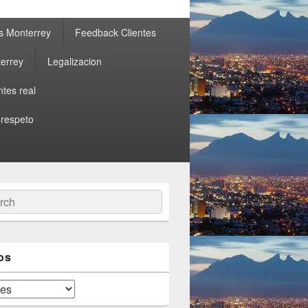
s Monterrey
Feedback Clientes
errey
Legalizacion
ntes real
 respeto
ch
os