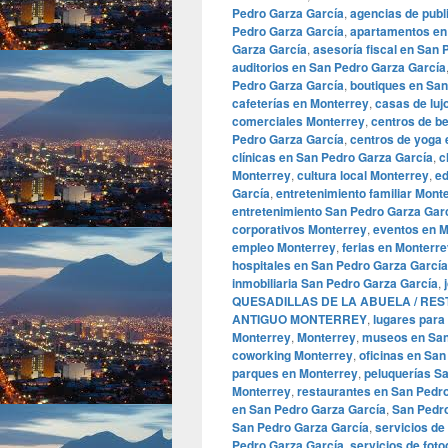
Pedro Garza García
,
agencias de publ
Pedro Garza García
,
apartamentos en
Garza García
,
asesoría fiscal en San
auditorios en San Pedro Garza García
Pedro Garza García
,
boutiques en San
cafeterías en Monterrey
,
casas de luj
comerciales Monterrey
,
centros de b
Pedro Garza García
,
centros de yoga 
clínicas en San Pedro Garza García
,
c
Monterrey
,
cultura local Monterrey
,
ed
García
,
entretenimiento familiar Mont
entretenimiento San Pedro Garza Gar
corporativos Monterrey
,
eventos en M
empleo Monterrey
,
ferias en Monterr
hospitales en San Pedro Garza García
inmobiliaria San Pedro Garza García
,
QUESADILLAS DE LA ABUELA / RE
ANTIGUO MONTERREY
,
lugares para
Monterrey
,
Monterrey
,
museos en San
coworking Monterrey
,
oficinas en Sa
parques en Monterrey
,
peluquerías S
Monterrey
,
restaurantes en San Pedr
en San Pedro Garza García
,
San Pedr
San Pedro Garza García
,
servicios de
Pedro Garza García
,
servicios de foto