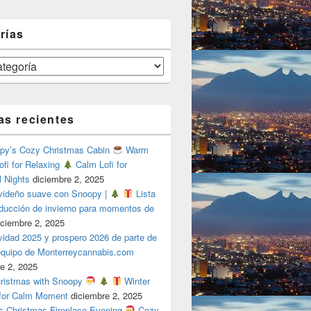
rías
as recientes
y’s Cozy Christmas Cabin
Warm
ofi for Relaxing
Calm Lofi for
l Nights
diciembre 2, 2025
videño suave con Snoopy |
Lista
oducción de invierno para momentos de
iciembre 2, 2025
vidad 2025 y prospero 2026 de parte de
 equipo de Monterreycannabis.com
e 2, 2025
ristmas with Snoopy
Winter
 for Calm Moment
diciembre 2, 2025
s Christmas Fireplace Evening
Cozy