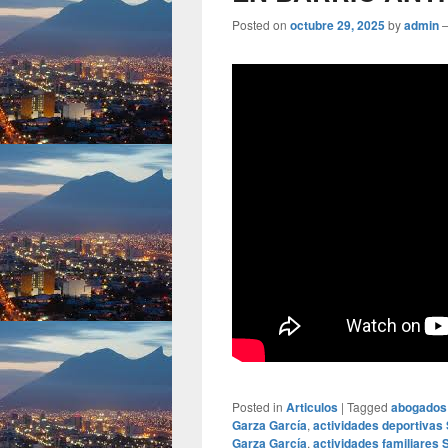
Posted on
octubre 29, 2025
by
admin
Posted in
Articulos
|
Tagged
abogados
Garza García
,
actividades deportivas
Garza García
,
actividades familiares