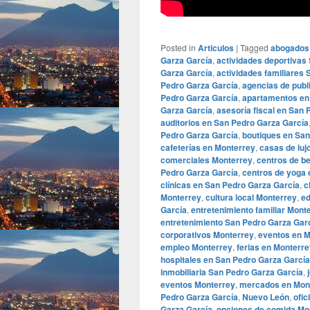
Posted in
Articulos
|
Tagged
abogados
Garza García
,
actividades deportivas
Garza García
,
actividades familiares
Pedro Garza García
,
agencias de publ
Pedro Garza García
,
apartamentos en
Garza García
,
asesoría fiscal en San
auditorios en San Pedro Garza García
Pedro Garza García
,
boutiques en San
cafeterías en Monterrey
,
casas de luj
comerciales Monterrey
,
centros de b
Pedro Garza García
,
centros de yoga 
clínicas en San Pedro Garza García
,
c
Monterrey
,
cultura local Monterrey
,
ed
García
,
entretenimiento familiar Mont
entretenimiento San Pedro Garza Gar
corporativos Monterrey
,
eventos en M
empleo Monterrey
,
ferias en Monterr
hospitales en San Pedro Garza García
inmobiliaria San Pedro Garza García
,
eventos Monterrey
,
mercados en Mon
Pedro Garza García
,
Nuevo León
,
ofic
Garza García
,
opciones de comida Mo