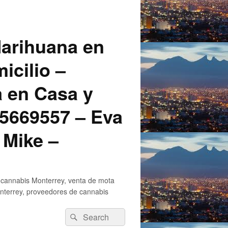
arihuana en
icilio –
a en Casa y
5669557 – Eva
 Mike –
 cannabis Monterrey, venta de mota
nterrey, proveedores de cannabis
Search
Search
for: