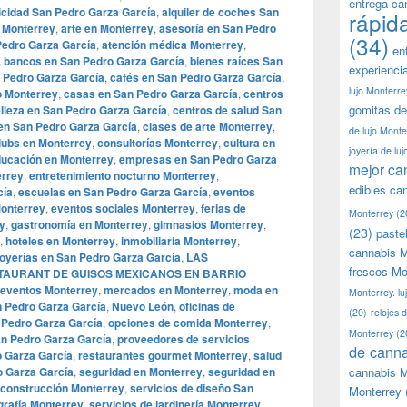
entrega ca
icidad San Pedro Garza García
,
alquiler de coches San
rápid
 Monterrey
,
arte en Monterrey
,
asesoría en San Pedro
(34)
 Pedro Garza García
,
atención médica Monterrey
,
en
,
bancos en San Pedro Garza García
,
bienes raíces San
experienci
 Pedro Garza García
,
cafés en San Pedro Garza García
,
lujo Monterre
o Monterrey
,
casas en San Pedro Garza García
,
centros
gomitas de
elleza en San Pedro Garza García
,
centros de salud San
en San Pedro Garza García
,
clases de arte Monterrey
,
de lujo Monte
lubs en Monterrey
,
consultorías Monterrey
,
cultura en
joyería de lu
ucación en Monterrey
,
empresas en San Pedro Garza
mejor ca
errey
,
entretenimiento nocturno Monterrey
,
edibles ca
cía
,
escuelas en San Pedro Garza García
,
eventos
onterrey
,
eventos sociales Monterrey
,
ferias de
Monterrey
(2
ey
,
gastronomía en Monterrey
,
gimnasios Monterrey
,
(23)
paste
,
hoteles en Monterrey
,
inmobiliaria Monterrey
,
cannabis M
joyerías en San Pedro Garza García
,
LAS
frescos Mo
STAURANT DE GUISOS MEXICANOS EN BARRIO
 eventos Monterrey
,
mercados en Monterrey
,
moda en
Monterrey. lu
 Pedro Garza García
,
Nuevo León
,
oficinas de
(20)
relojes 
n Pedro Garza García
,
opciones de comida Monterrey
,
Monterrey
(2
an Pedro Garza García
,
proveedores de servicios
de canna
o Garza García
,
restaurantes gourmet Monterrey
,
salud
o Garza García
,
seguridad en Monterrey
,
seguridad en
cannabis M
 construcción Monterrey
,
servicios de diseño San
Monterrey
grafía Monterrey
,
servicios de jardinería Monterrey
,