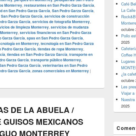
Café Be
os Monterrey
,
restaurantes en San Pedro Garza García
,
La Calle
ud en San Pedro Garza García
,
San Pedro Garza García
,
 San Pedro Garza García
,
servicios de construcción
Rock&Bil
edro Garza García
,
servicios de fotografía Monterrey
,
Monter
vicios de limpieza Monterrey
,
servicios de mudanza
octubre 
 Monterrey
,
servicios financieros en San Pedro Garza
Pollo es
o Garza García
,
spas en San Pedro Garza García
,
2025
ecnología en Monterrey
,
tecnología en San Pedro Garza
Cafeterí
n Pedro Garza García
,
tiendas de ropa Monterrey
,
cía
,
tiendas en San Pedro Garza García
,
transporte en
Coffee 
dro Garza García
,
transporte público Monterrey
,
Lugares
San Pedro Garza García
,
veterinarias en San Pedro
MONTER
edro Garza García
,
zonas comerciales en Monterrey
|
¿la cafe
octubre 
Les pres
Viajar a
Nuestra 
2025
S DE LA ABUELA /
 GUISOS MEXICANOS
Coment
IGUO MONTERREY