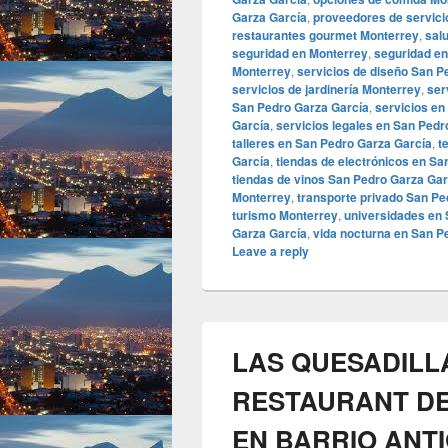
Garza García
,
proveedores de servici
restaurantes gourmet Monterrey
,
sal
seguridad en Monterrey
,
seguridad en
Monterrey
,
servicios de diseño San P
servicios de jardinería Monterrey
,
ser
San Pedro Garza García
,
servicios en
García
,
servicios legales en San Pedr
talleres en San Pedro Garza García
,
t
García
,
tiendas de electrónicos en Sa
tiendas de vinos San Pedro Garza Gar
Monterrey
,
transporte privado San Pe
turismo Monterrey
,
universidades en 
Garza García
,
vida nocturna en San P
Leave a reply
LAS QUESADILLA
RESTAURANT DE
EN BARRIO ANT