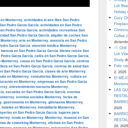
Lofi Bea
Holiday
Cozy Ch
 en Monterrey
,
actividades al aire libre San Pedro
Fireplac
 San Pedro Garza García
,
actividades en San Pedro
Christm
 San Pedro Garza García
,
actividades recreativas San
icidad San Pedro Garza García
,
alquiler de coches San
Coffee J
 Monterrey
,
arte en Monterrey
,
asesoría en San Pedro
diciembr
 Pedro Garza García
,
atención médica Monterrey
,
Chill
,
bancos en San Pedro Garza García
,
bienes raíces San
Lofi Vib
 Pedro Garza García
,
cafés en San Pedro Garza García
,
Study
d
o Monterrey
,
casas en San Pedro Garza García
,
centros
Feliz n
elleza en San Pedro Garza García
,
centros de salud San
en San Pedro Garza García
,
clases de arte Monterrey
,
2, 2025
lubs en Monterrey
,
consultorías Monterrey
,
cultura en
El MEJOR
ucación en Monterrey
,
empresas en San Pedro Garza
Monterr
errey
,
entretenimiento nocturno Monterrey
,
LAS QU
cía
,
escuelas en San Pedro Garza García
,
eventos
RESTAU
onterrey
,
eventos sociales Monterrey
,
ferias de
BARRI
ey
,
gastronomía en Monterrey
,
gimnasios Monterrey
,
,
hoteles en Monterrey
,
inmobiliaria Monterrey
,
2025
joyerías en San Pedro Garza García
,
lugares para
BARRIO
terrey
,
moda en Monterrey
,
Monterrey
,
museos en San
RESTA
inas de coworking Monterrey
,
oficinas en San Pedro
29, 202
nterrey
,
parques en Monterrey
,
peluquerías San Pedro