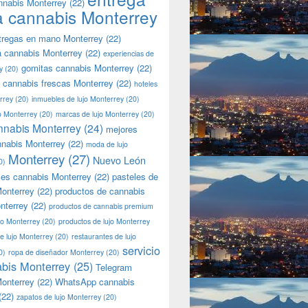
nnabis Monterrey
(22)
a cannabis Monterrey
tregas en mano Monterrey
(22)
a cannabis Monterrey
(22)
experiencias de
gomitas cannabis Monterrey
(22)
y
(20)
 cannabis frescas Monterrey
(22)
hoteles
rrey
(20)
inmuebles de lujo Monterrey
(20)
jo Monterrey
(20)
marcas de lujo Monterrey
(20)
nnabis Monterrey
(24)
mejores
nnabis Monterrey
(22)
moda de lujo
Monterrey
(27)
Nuevo León
0)
les cannabis Monterrey
(22)
pasteles de
onterrey
(22)
productos de cannabis
nterrey
(22)
productos de cannabis premium
jo Monterrey
(20)
productos de lujo Monterrey
de lujo Monterrey
(20)
restaurantes de lujo
servicio
0)
ropa de diseñador Monterrey
(20)
bis Monterrey
(25)
Telegram
onterrey
(22)
WhatsApp cannabis
(22)
zapatos de lujo Monterrey
(20)