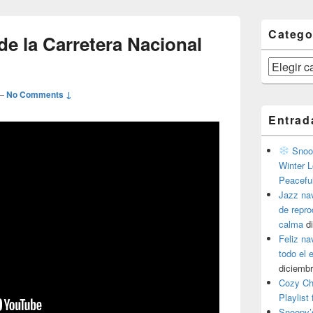
Catego
e la Carretera Nacional
Categorías
—
No Comments ↓
Entrad
Snoop
Winter L
Peacefu
Jazz na
de repr
calma
d
Feliz na
todo el
diciembr
Cozy Ch
Playlist
Snoopy’