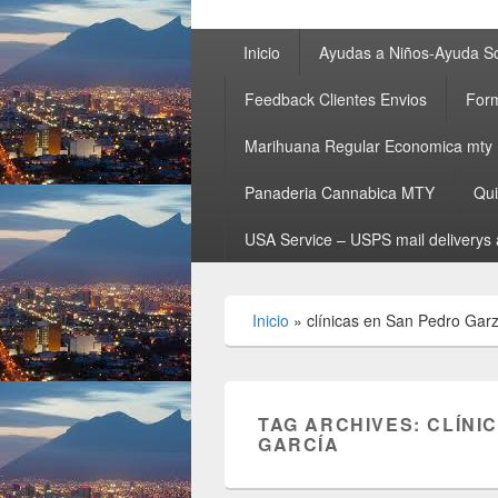
Primary
Inicio
Ayudas a Niños-Ayuda So
menu
Feedback Clientes Envios
Form
Marihuana Regular Economica mty
Panaderia Cannabica MTY
Qu
USA Service – USPS mail deliverys 
Inicio
»
clínicas en San Pedro Gar
TAG ARCHIVES:
CLÍNI
GARCÍA