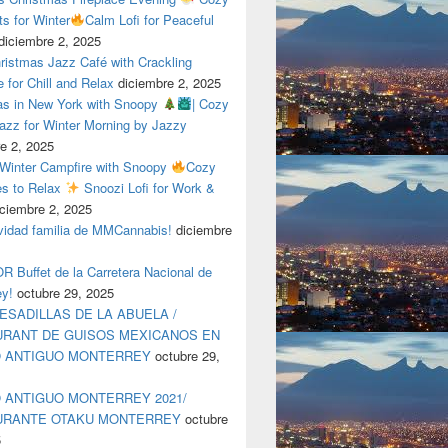
ts for Winter
Calm Lofi for Peaceful
diciembre 2, 2025
ristmas Jazz Café with Crackling
e for Chill and Relax
diciembre 2, 2025
as in New York with Snoopy
| Cozy
azz for Winter Morning by Jazzy
e 2, 2025
 Winter Campfire with Snoopy
Cozy
es to Relax
Snoozi Lofi for Work &
iciembre 2, 2025
avidad familia de MMCannabis!
diciembre
 Buffet de la Carretera Nacional de
ey!
octubre 29, 2025
ESADILLAS DE LA ABUELA /
RANT DE GUISOS MEXICANOS EN
O ANTIGUO MONTERREY
octubre 29,
 ANTIGUO MONTERREY 2021/
URANTE OTAKU MONTERREY
octubre
5