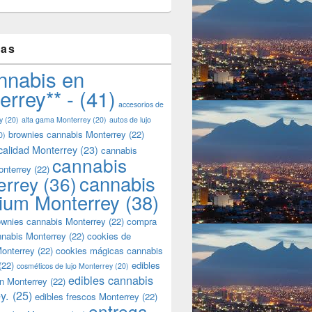
tas
nnabis en
errey** -
(41)
accesorios de
y
(20)
alta gama Monterrey
(20)
autos de lujo
brownies cannabis Monterrey
(22)
0)
calidad Monterrey
(23)
cannabis
cannabis
onterrey
(22)
cannabis
errey
(36)
ium Monterrey
(38)
wnies cannabis Monterrey
(22)
compra
nnabis Monterrey
(22)
cookies de
onterrey
(22)
cookies mágicas cannabis
(22)
edibles
cosméticos de lujo Monterrey
(20)
edibles cannabis
n Monterrey
(22)
y.
(25)
edibles frescos Monterrey
(22)
entrega