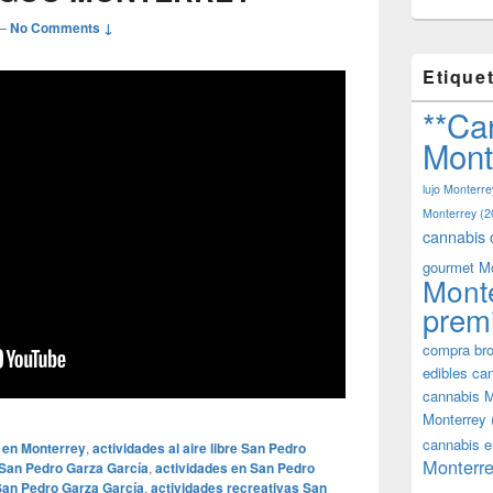
—
No Comments ↓
Etique
**Ca
Mont
lujo Monterre
Monterrey
(2
cannabis 
gourmet M
Mont
prem
compra bro
edibles ca
cannabis M
Monterrey
cannabis e
 en Monterrey
,
actividades al aire libre San Pedro
Monterre
 San Pedro Garza García
,
actividades en San Pedro
 San Pedro Garza García
,
actividades recreativas San