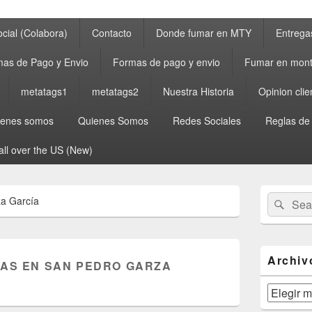
cial (Colabora)
Contacto
Donde fumar en MTY
Entrega
as de Pago y Envio
Formas de pago y envio
Fumar en mont
metatags1
metatags2
Nuestra Historia
Opinion clie
ienes somos
Quienes Somos
Redes Sociales
Reglas de
all over the US (New)
Primary
Search
Sear
za García
Sidebar
for:
Widget
Area
Archiv
CAS EN SAN PEDRO GARZA
Archivos