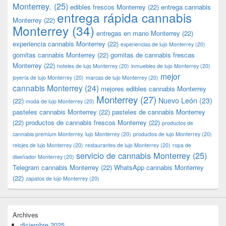
Monterrey.
(25)
edibles frescos Monterrey
(22)
entrega cannabis
entrega rápida cannabis
Monterrey
(22)
Monterrey
(34)
entregas en mano Monterrey
(22)
experiencia cannabis Monterrey
(22)
experiencias de lujo Monterrey
(20)
gomitas cannabis Monterrey
(22)
gomitas de cannabis frescas
Monterrey
(22)
hoteles de lujo Monterrey
(20)
inmuebles de lujo Monterrey
(20)
mejor
joyería de lujo Monterrey
(20)
marcas de lujo Monterrey
(20)
cannabis Monterrey
(24)
mejores edibles cannabis Monterrey
Monterrey
(27)
Nuevo León
(23)
(22)
moda de lujo Monterrey
(20)
pasteles cannabis Monterrey
(22)
pasteles de cannabis Monterrey
(22)
productos de cannabis frescos Monterrey
(22)
productos de
cannabis premium Monterrey. lujo Monterrey
(20)
productos de lujo Monterrey
(20)
relojes de lujo Monterrey
(20)
restaurantes de lujo Monterrey
(20)
ropa de
servicio de cannabis Monterrey
(25)
diseñador Monterrey
(20)
Telegram cannabis Monterrey
(22)
WhatsApp cannabis Monterrey
(22)
zapatos de lujo Monterrey
(20)
Archives
diciembre 2025