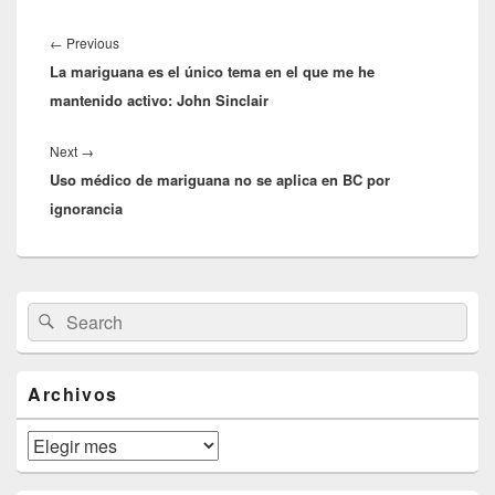
Navegación
de
Previous
←
Previous
entradas
La mariguana es el único tema en el que me he
post:
mantenido activo: John Sinclair
Next
Next
→
Uso médico de mariguana no se aplica en BC por
post:
ignorancia
Primary
Search
Search
Sidebar
for:
Widget
Area
Archivos
Archivos