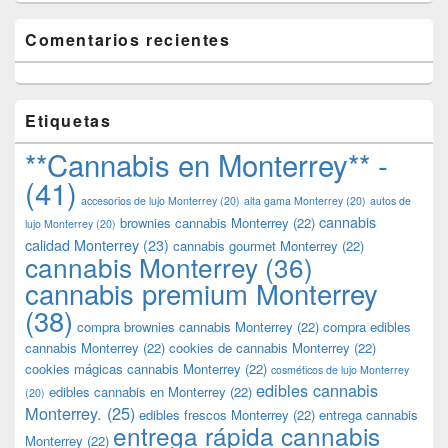
Comentarios recientes
Etiquetas
**Cannabis en Monterrey** -
(41)
accesorios de lujo Monterrey
(20)
alta gama Monterrey
(20)
autos de
cannabis
brownies cannabis Monterrey
(22)
lujo Monterrey
(20)
calidad Monterrey
(23)
cannabis gourmet Monterrey
(22)
cannabis Monterrey
(36)
cannabis premium Monterrey
(38)
compra brownies cannabis Monterrey
(22)
compra edibles
cannabis Monterrey
(22)
cookies de cannabis Monterrey
(22)
cookies mágicas cannabis Monterrey
(22)
cosméticos de lujo Monterrey
edibles cannabis
edibles cannabis en Monterrey
(22)
(20)
Monterrey.
(25)
edibles frescos Monterrey
(22)
entrega cannabis
entrega rápida cannabis
Monterrey
(22)