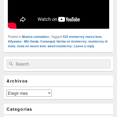
Posted in
Musica cannabica
|
Tagged
420 monterrey nuevo leon
,
Allyawan - Min Ganja
,
Conseguir hierba en monterrey
,
monterrey nl
mota
,
mota en neuvo leon
,
weed monterrey
|
Leave a reply
Primary
Search
Search
Sidebar
for:
Widget
Area
Archivos
Archivos
Categorías