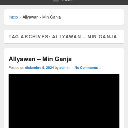
Inicio
»
Allyawan - Min Ganja
TAG ARCHIVES:
ALLYAWAN – MIN GANJA
Allyawan – Min Ganja
Posted on
diciembre 9, 2024
by
admin
—
No Comments ↓