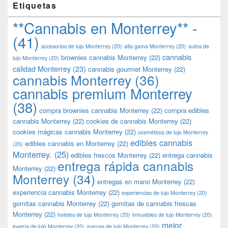
Etiquetas
**Cannabis en Monterrey** -
(41)
accesorios de lujo Monterrey
(20)
alta gama Monterrey
(20)
autos de
cannabis
brownies cannabis Monterrey
(22)
lujo Monterrey
(20)
calidad Monterrey
(23)
cannabis gourmet Monterrey
(22)
cannabis Monterrey
(36)
cannabis premium Monterrey
(38)
compra brownies cannabis Monterrey
(22)
compra edibles
cannabis Monterrey
(22)
cookies de cannabis Monterrey
(22)
cookies mágicas cannabis Monterrey
(22)
cosméticos de lujo Monterrey
edibles cannabis
edibles cannabis en Monterrey
(22)
(20)
Monterrey.
(25)
edibles frescos Monterrey
(22)
entrega cannabis
entrega rápida cannabis
Monterrey
(22)
Monterrey
(34)
entregas en mano Monterrey
(22)
experiencia cannabis Monterrey
(22)
experiencias de lujo Monterrey
(20)
gomitas cannabis Monterrey
(22)
gomitas de cannabis frescas
Monterrey
(22)
hoteles de lujo Monterrey
(20)
inmuebles de lujo Monterrey
(20)
mejor
joyería de lujo Monterrey
(20)
marcas de lujo Monterrey
(20)