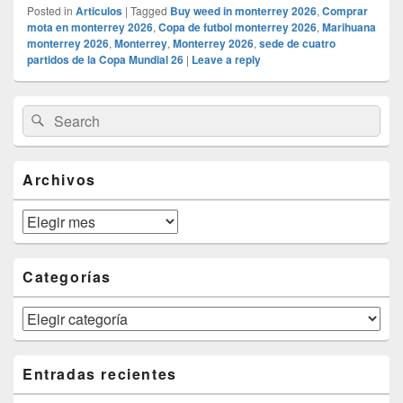
Posted in
Articulos
|
Tagged
Buy weed in monterrey 2026
,
Comprar
mota en monterrey 2026
,
Copa de futbol monterrey 2026
,
Marihuana
monterrey 2026
,
Monterrey
,
Monterrey 2026
,
sede de cuatro
partidos de la Copa Mundial 26
|
Leave a reply
Primary
Search
Search
Sidebar
for:
Widget
Area
Archivos
Archivos
Categorías
Categorías
Entradas recientes