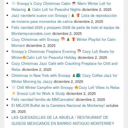
Snoopy’s Cozy Christmas Cabin
Warm Winter Lofi for
Relaxing
Calm Lofi for Peaceful Nights
diciembre 2, 2025
Jazz navideño suave con Snoopy |
Lista de reproducción
de invierno para momentos de calma
diciembre 2, 2025
Feliz navidad 2025 y prospero 2026 de parte de todo el equipo de
Monterreycannabis.com
diciembre 2, 2025
Cozy Christmas with Snoopy
Winter Playlist for Calm
Moment
diciembre 2, 2025
Snoopy’s Christmas Fireplace Evening
Cozy Lofi Beats for
Winter
Calm Lofi for Peaceful Holiday
diciembre 2, 2025
Cozy Christmas Jazz Café with Crackling Fireplace for Chill and
Relax
diciembre 2, 2025
Christmas in New York with Snoopy
| Cozy Coffee Jazz for
Winter Morning by Jazzy
diciembre 2, 2025
Chill Winter Campfire with Snoopy
Cozy Lofi Vibes to Relax
Snoozi Lofi for Work & Study
diciembre 2, 2025
Feliz navidad familia de MMCannabis!
diciembre 2, 2025
El MEJOR Buffet de la Carretera Nacional de Monterrey!
octubre
29, 2025
LAS QUESADILLAS DE LA ABUELA / RESTAURANT DE
GUISOS MEXICANOS EN BARRIO ANTIGUO MONTERREY