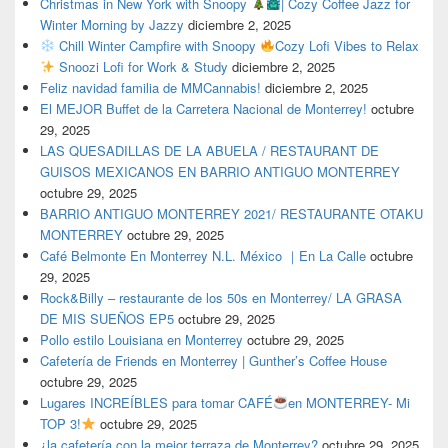
Christmas in New York with Snoopy
| Cozy Coffee Jazz for
Winter Morning by Jazzy
diciembre 2, 2025
Chill Winter Campfire with Snoopy
Cozy Lofi Vibes to Relax
Snoozi Lofi for Work & Study
diciembre 2, 2025
Feliz navidad familia de MMCannabis!
diciembre 2, 2025
El MEJOR Buffet de la Carretera Nacional de Monterrey!
octubre
29, 2025
LAS QUESADILLAS DE LA ABUELA / RESTAURANT DE
GUISOS MEXICANOS EN BARRIO ANTIGUO MONTERREY
octubre 29, 2025
BARRIO ANTIGUO MONTERREY 2021/ RESTAURANTE OTAKU
MONTERREY
octubre 29, 2025
Café Belmonte En Monterrey N.L. México ｜En La Calle
octubre
29, 2025
Rock&Billy – restaurante de los 50s en Monterrey/ LA GRASA
DE MIS SUEÑOS EP5
octubre 29, 2025
Pollo estilo Louisiana en Monterrey
octubre 29, 2025
Cafetería de Friends en Monterrey | Gunther’s Coffee House
octubre 29, 2025
Lugares INCREÍBLES para tomar CAFÉ
en MONTERREY- Mi
TOP 3!
octubre 29, 2025
¿la cafetería con la mejor terraza de Monterrey?
octubre 29, 2025