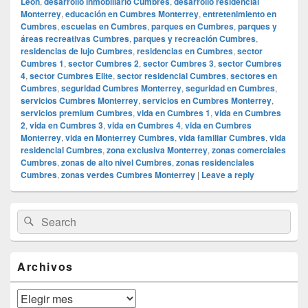
León
,
desarrollo inmobiliario Cumbres
,
desarrollo residencial
Monterrey
,
educación en Cumbres Monterrey
,
entretenimiento en
Cumbres
,
escuelas en Cumbres
,
parques en Cumbres
,
parques y
áreas recreativas Cumbres
,
parques y recreación Cumbres
,
residencias de lujo Cumbres
,
residencias en Cumbres
,
sector
Cumbres 1
,
sector Cumbres 2
,
sector Cumbres 3
,
sector Cumbres
4
,
sector Cumbres Elite
,
sector residencial Cumbres
,
sectores en
Cumbres
,
seguridad Cumbres Monterrey
,
seguridad en Cumbres
,
servicios Cumbres Monterrey
,
servicios en Cumbres Monterrey
,
servicios premium Cumbres
,
vida en Cumbres 1
,
vida en Cumbres
2
,
vida en Cumbres 3
,
vida en Cumbres 4
,
vida en Cumbres
Monterrey
,
vida en Monterrey Cumbres
,
vida familiar Cumbres
,
vida
residencial Cumbres
,
zona exclusiva Monterrey
,
zonas comerciales
Cumbres
,
zonas de alto nivel Cumbres
,
zonas residenciales
Cumbres
,
zonas verdes Cumbres Monterrey
|
Leave a reply
Primary
Search
Search
Sidebar
for:
Widget
Area
Archivos
Archivos