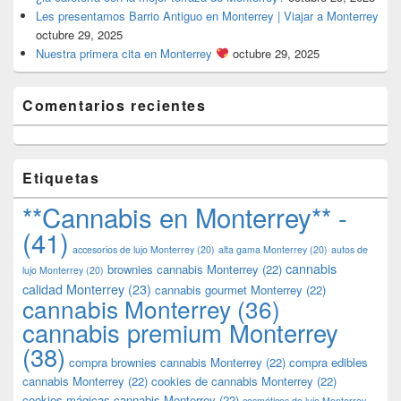
Les presentamos Barrio Antiguo en Monterrey | Viajar a Monterrey
octubre 29, 2025
Nuestra primera cita en Monterrey
octubre 29, 2025
Comentarios recientes
Etiquetas
**Cannabis en Monterrey** -
(41)
accesorios de lujo Monterrey
(20)
alta gama Monterrey
(20)
autos de
cannabis
brownies cannabis Monterrey
(22)
lujo Monterrey
(20)
calidad Monterrey
(23)
cannabis gourmet Monterrey
(22)
cannabis Monterrey
(36)
cannabis premium Monterrey
(38)
compra brownies cannabis Monterrey
(22)
compra edibles
cannabis Monterrey
(22)
cookies de cannabis Monterrey
(22)
cookies mágicas cannabis Monterrey
(22)
cosméticos de lujo Monterrey