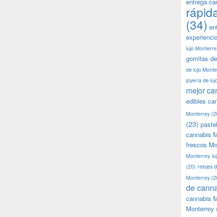
entrega ca
rápid
(34)
en
experienci
lujo Monterre
gomitas de
de lujo Monte
joyería de lu
mejor ca
edibles ca
Monterrey
(2
(23)
paste
cannabis M
frescos Mo
Monterrey. lu
(20)
relojes 
Monterrey
(2
de canna
cannabis M
Monterrey