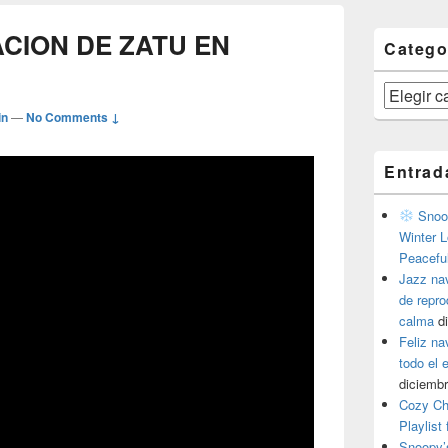
CION DE ZATU EN
Catego
Categorías
in
—
No Comments ↓
Entrad
Snoop
Winter L
Peacefu
Jazz na
de repr
calma
d
Feliz na
todo el
diciembr
Cozy Ch
Playlist
Snoopy’