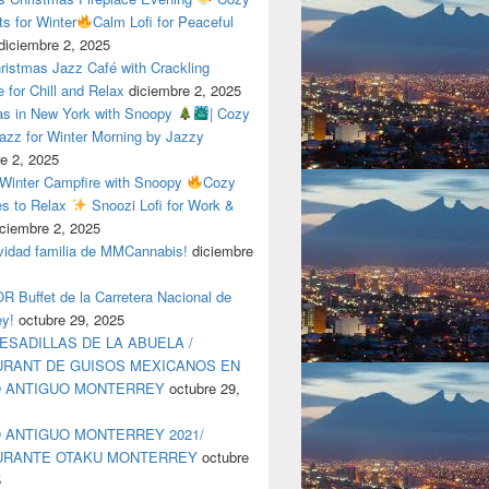
ts for Winter
Calm Lofi for Peaceful
diciembre 2, 2025
ristmas Jazz Café with Crackling
e for Chill and Relax
diciembre 2, 2025
as in New York with Snoopy
| Cozy
azz for Winter Morning by Jazzy
e 2, 2025
 Winter Campfire with Snoopy
Cozy
es to Relax
Snoozi Lofi for Work &
iciembre 2, 2025
avidad familia de MMCannabis!
diciembre
 Buffet de la Carretera Nacional de
ey!
octubre 29, 2025
ESADILLAS DE LA ABUELA /
RANT DE GUISOS MEXICANOS EN
O ANTIGUO MONTERREY
octubre 29,
 ANTIGUO MONTERREY 2021/
URANTE OTAKU MONTERREY
octubre
5