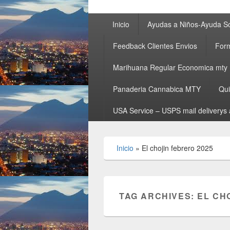
Primary
Inicio
Ayudas a Niños-Ayuda So
menu
Feedback Clientes Envios
Form
Marihuana Regular Economica mty
Panaderia Cannabica MTY
Qu
USA Service – USPS mail deliverys 
Inicio
»
El chojin febrero 2025
TAG ARCHIVES:
EL CH