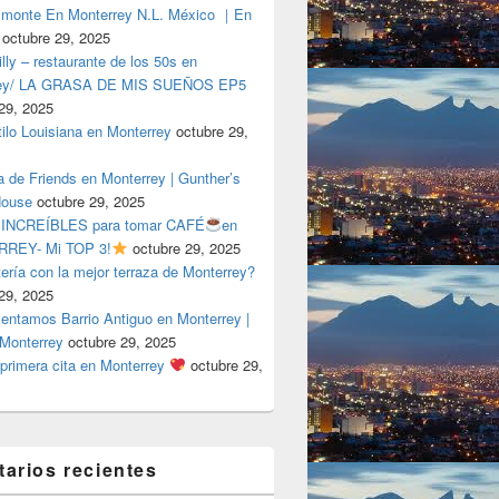
lmonte En Monterrey N.L. México ｜En
octubre 29, 2025
ly – restaurante de los 50s en
rey/ LA GRASA DE MIS SUEÑOS EP5
29, 2025
tilo Louisiana en Monterrey
octubre 29,
a de Friends en Monterrey | Gunther’s
House
octubre 29, 2025
 INCREÍBLES para tomar CAFÉ
en
REY- Mi TOP 3!
octubre 29, 2025
tería con la mejor terraza de Monterrey?
29, 2025
entamos Barrio Antiguo en Monterrey |
 Monterrey
octubre 29, 2025
primera cita en Monterrey
octubre 29,
arios recientes