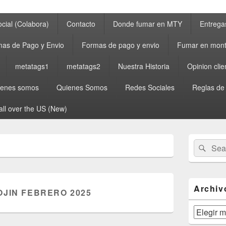
cial (Colabora)
Contacto
Donde fumar en MTY
Entrega
as de Pago y Envio
Formas de pago y envio
Fumar en mont
metatags1
metatags2
Nuestra Historia
Opinion clie
ienes somos
Quienes Somos
Redes Sociales
Reglas de
all over the US (New)
Primary
Search
Sear
Sidebar
for:
Widget
Area
Archiv
OJIN FEBRERO 2025
Archivos