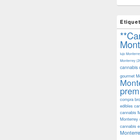
Etique
**Ca
Mont
lujo Monterre
Monterrey
(2
cannabis 
gourmet M
Mont
prem
compra bro
edibles ca
cannabis M
Monterrey
cannabis e
Monterre