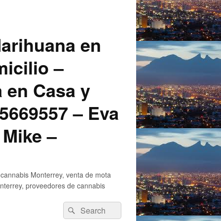
arihuana en
icilio –
a en Casa y
5669557 – Eva
 Mike –
 cannabis Monterrey, venta de mota
nterrey, proveedores de cannabis
Search
Search
for: