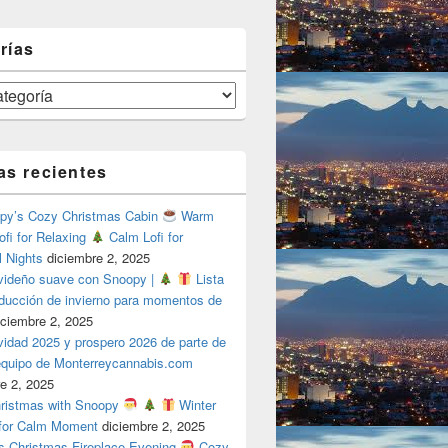
rías
as recientes
y’s Cozy Christmas Cabin
Warm
ofi for Relaxing
Calm Lofi for
l Nights
diciembre 2, 2025
videño suave con Snoopy |
Lista
oducción de invierno para momentos de
iciembre 2, 2025
vidad 2025 y prospero 2026 de parte de
 equipo de Monterreycannabis.com
e 2, 2025
ristmas with Snoopy
Winter
 for Calm Moment
diciembre 2, 2025
s Christmas Fireplace Evening
Cozy