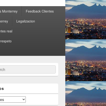
s Monterrey
Feedback Clientes
errey
Legalizacion
ntes real
 respeto
ch
os