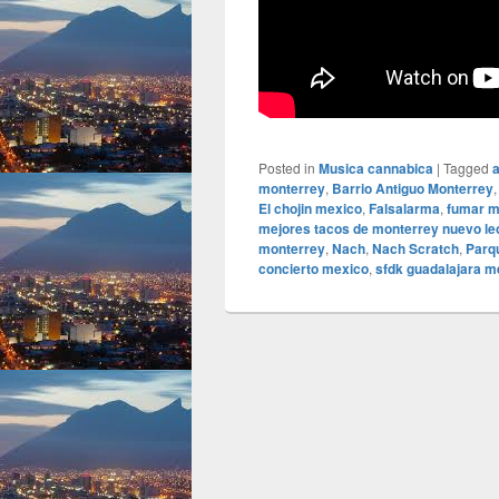
Posted in
Musica cannabica
|
Tagged
monterrey
,
Barrio Antiguo Monterrey
El chojin mexico
,
Falsalarma
,
fumar m
mejores tacos de monterrey nuevo le
monterrey
,
Nach
,
Nach Scratch
,
Parqu
concierto mexico
,
sfdk guadalajara m