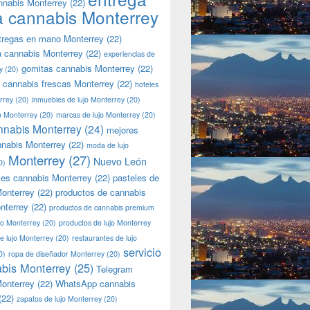
nnabis Monterrey
(22)
a cannabis Monterrey
tregas en mano Monterrey
(22)
a cannabis Monterrey
(22)
experiencias de
gomitas cannabis Monterrey
(22)
y
(20)
 cannabis frescas Monterrey
(22)
hoteles
rrey
(20)
inmuebles de lujo Monterrey
(20)
jo Monterrey
(20)
marcas de lujo Monterrey
(20)
nnabis Monterrey
(24)
mejores
nnabis Monterrey
(22)
moda de lujo
Monterrey
(27)
Nuevo León
0)
les cannabis Monterrey
(22)
pasteles de
onterrey
(22)
productos de cannabis
nterrey
(22)
productos de cannabis premium
jo Monterrey
(20)
productos de lujo Monterrey
de lujo Monterrey
(20)
restaurantes de lujo
servicio
0)
ropa de diseñador Monterrey
(20)
bis Monterrey
(25)
Telegram
onterrey
(22)
WhatsApp cannabis
(22)
zapatos de lujo Monterrey
(20)