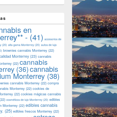
tas
nnabis en
errey** -
(41)
accesorios de
y
(20)
alta gama Monterrey
(20)
autos de lujo
brownies cannabis Monterrey
(22)
0)
calidad Monterrey
(23)
cannabis
cannabis
onterrey
(22)
cannabis
errey
(36)
ium Monterrey
(38)
wnies cannabis Monterrey
(22)
compra
nnabis Monterrey
(22)
cookies de
onterrey
(22)
cookies mágicas cannabis
(22)
edibles
cosméticos de lujo Monterrey
(20)
edibles cannabis
n Monterrey
(22)
y.
(25)
edibles frescos Monterrey
(22)
entrega