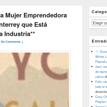
Catego
La Mujer Emprendedora
Categorías
terrey que Está
 Industria**
Entrad
—
No Comments ↓
Snoop
Winter L
Peacefu
Jazz na
de repr
calma
d
Feliz na
todo el
diciembr
Cozy Ch
Playlist
Snoopy’