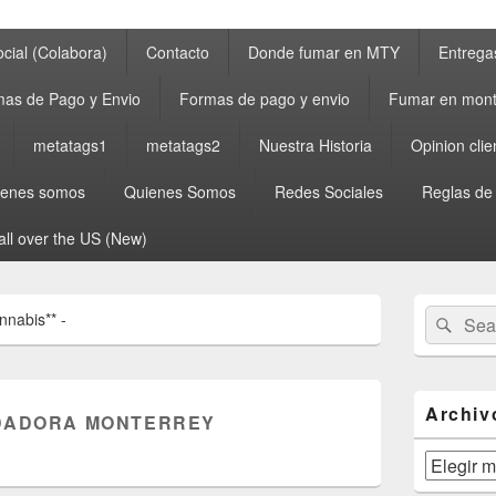
cial (Colabora)
Contacto
Donde fumar en MTY
Entrega
as de Pago y Envio
Formas de pago y envio
Fumar en mont
metatags1
metatags2
Nuestra Historia
Opinion clie
ienes somos
Quienes Somos
Redes Sociales
Reglas de
all over the US (New)
Primary
Search
Sear
nabis** -
Sidebar
for:
Widget
Area
Archiv
DADORA MONTERREY
Archivos