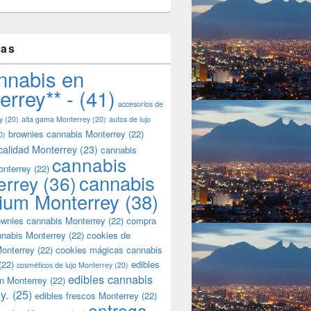
tas
nnabis en
errey** -
(41)
accesorios de
y
(20)
alta gama Monterrey
(20)
autos de lujo
brownies cannabis Monterrey
(22)
0)
calidad Monterrey
(23)
cannabis
cannabis
onterrey
(22)
cannabis
errey
(36)
ium Monterrey
(38)
wnies cannabis Monterrey
(22)
compra
nnabis Monterrey
(22)
cookies de
onterrey
(22)
cookies mágicas cannabis
(22)
edibles
cosméticos de lujo Monterrey
(20)
edibles cannabis
n Monterrey
(22)
y.
(25)
edibles frescos Monterrey
(22)
entrega