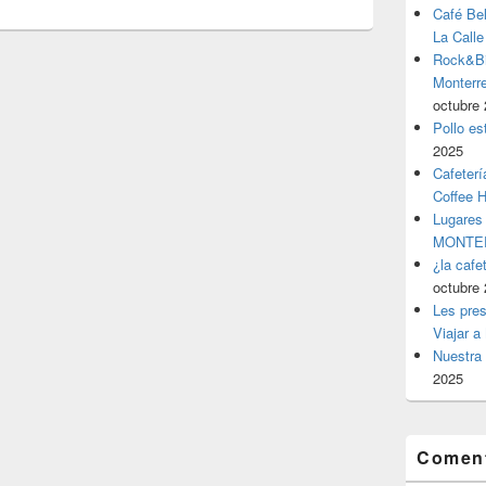
Café Be
La Calle
Rock&Bil
Monter
octubre 
Pollo es
2025
Cafeterí
Coffee 
Lugares
MONTER
¿la cafe
octubre 
Les pres
Viajar a
Nuestra 
2025
Coment