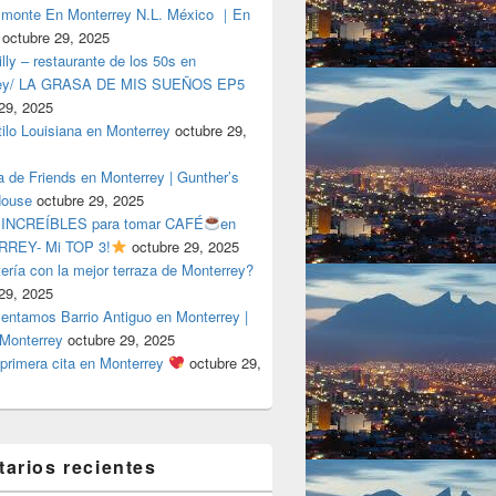
lmonte En Monterrey N.L. México ｜En
octubre 29, 2025
ly – restaurante de los 50s en
rey/ LA GRASA DE MIS SUEÑOS EP5
29, 2025
tilo Louisiana en Monterrey
octubre 29,
a de Friends en Monterrey | Gunther’s
House
octubre 29, 2025
 INCREÍBLES para tomar CAFÉ
en
REY- Mi TOP 3!
octubre 29, 2025
tería con la mejor terraza de Monterrey?
29, 2025
entamos Barrio Antiguo en Monterrey |
 Monterrey
octubre 29, 2025
primera cita en Monterrey
octubre 29,
arios recientes