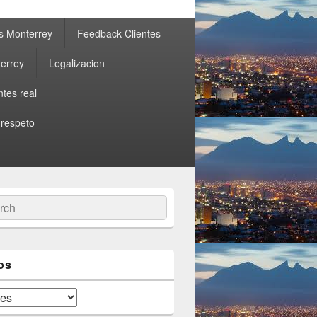
s Monterrey
Feedback Clientes
errey
Legalizacion
ntes real
 respeto
ch
os