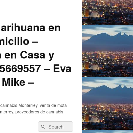
arihuana en
icilio –
a en Casa y
5669557 – Eva
 Mike –
 cannabis Monterrey, venta de mota
nterrey, proveedores de cannabis
Search
Search
for: