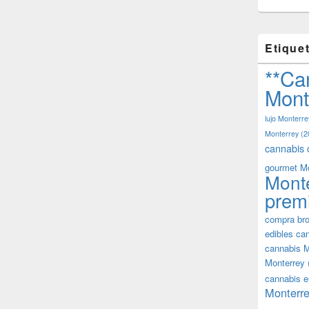
Etique
**Ca
Mont
lujo Monterre
Monterrey
(2
cannabis 
gourmet M
Mont
prem
compra bro
edibles ca
cannabis M
Monterrey
cannabis e
Monterre