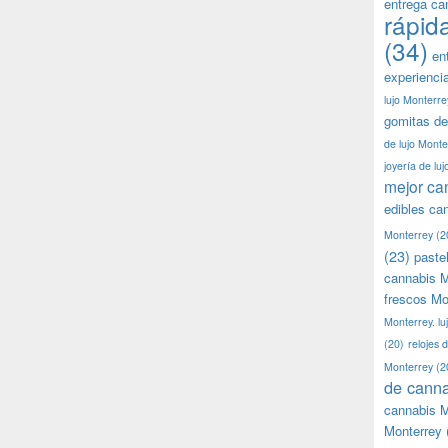
entrega ca
rápid
(34)
en
experienci
lujo Monterre
gomitas de
de lujo Monte
joyería de lu
mejor ca
edibles ca
Monterrey
(2
(23)
paste
cannabis M
frescos Mo
Monterrey. lu
(20)
relojes 
Monterrey
(2
de canna
cannabis M
Monterrey