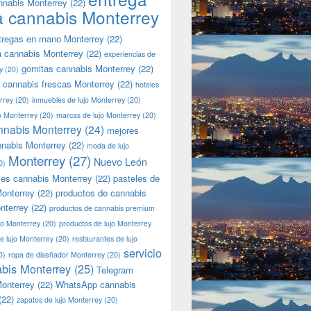
nnabis Monterrey
(22)
a cannabis Monterrey
tregas en mano Monterrey
(22)
a cannabis Monterrey
(22)
experiencias de
gomitas cannabis Monterrey
(22)
y
(20)
 cannabis frescas Monterrey
(22)
hoteles
rrey
(20)
inmuebles de lujo Monterrey
(20)
jo Monterrey
(20)
marcas de lujo Monterrey
(20)
nnabis Monterrey
(24)
mejores
nnabis Monterrey
(22)
moda de lujo
Monterrey
(27)
Nuevo León
0)
les cannabis Monterrey
(22)
pasteles de
onterrey
(22)
productos de cannabis
nterrey
(22)
productos de cannabis premium
jo Monterrey
(20)
productos de lujo Monterrey
de lujo Monterrey
(20)
restaurantes de lujo
servicio
0)
ropa de diseñador Monterrey
(20)
bis Monterrey
(25)
Telegram
onterrey
(22)
WhatsApp cannabis
(22)
zapatos de lujo Monterrey
(20)