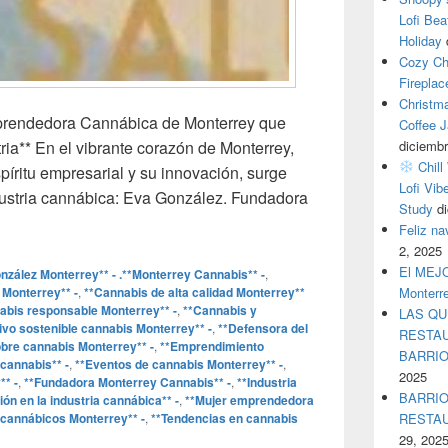
Lofi Bea
Holiday
Cozy Ch
Fireplac
Christm
prendedora Cannábica de Monterrey que
Coffee J
diciembr
ia** En el vibrante corazón de Monterrey,
Chill
íritu empresarial y su innovación, surge
Lofi Vib
dustria cannábica: Eva González. Fundadora
Study
d
lez: La Mujer Emprendedora Cannábica de Monterrey que Está 
Feliz n
2, 2025
El MEJOR
onzález Monterrey** - .**Monterrey Cannabis** -
,
Monterr
Monterrey** -
,
**Cannabis de alta calidad Monterrey**
abis responsable Monterrey** -
,
**Cannabis y
LAS QU
tivo sostenible cannabis Monterrey** -
,
**Defensora del
RESTAU
bre cannabis Monterrey** -
,
**Emprendimiento
BARRI
cannabis** -
,
**Eventos de cannabis Monterrey** -
,
2025
* -
,
**Fundadora Monterrey Cannabis** -
,
**Industria
BARRIO
ión en la industria cannábica** -
,
**Mujer emprendedora
RESTA
 cannábicos Monterrey** -
,
**Tendencias en cannabis
29, 202