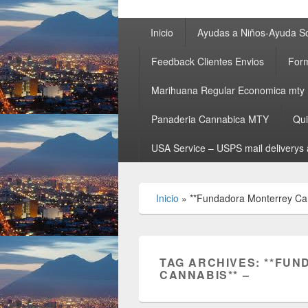
Primary
Inicio
Ayudas a Niños-Ayuda So
menu
Feedback Clientes Envios
Form
Marihuana Regular Economica mty
Panaderia Cannabica MTY
Qu
USA Service – USPS mail deliverys 
Inicio
»
**Fundadora Monterrey Can
TAG ARCHIVES:
**FUN
CANNABIS** –