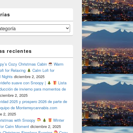
rías
as recientes
y’s Cozy Christmas Cabin
Warm
ofi for Relaxing
Calm Lofi for
l Nights
diciembre 2, 2025
videño suave con Snoopy |
Lista
oducción de invierno para momentos de
iciembre 2, 2025
vidad 2025 y prospero 2026 de parte de
 equipo de Monterreycannabis.com
e 2, 2025
ristmas with Snoopy
Winter
 for Calm Moment
diciembre 2, 2025
s Christmas Fireplace Evening
Cozy