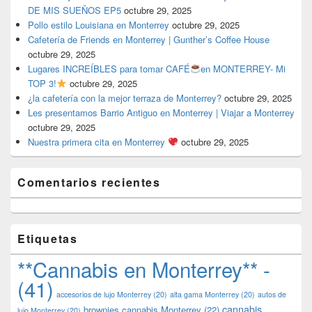
DE MIS SUEÑOS EP5
octubre 29, 2025
Pollo estilo Louisiana en Monterrey
octubre 29, 2025
Cafetería de Friends en Monterrey | Gunther’s Coffee House
octubre 29, 2025
Lugares INCREÍBLES para tomar CAFÉ
en MONTERREY- Mi
TOP 3!
octubre 29, 2025
¿la cafetería con la mejor terraza de Monterrey?
octubre 29, 2025
Les presentamos Barrio Antiguo en Monterrey | Viajar a Monterrey
octubre 29, 2025
Nuestra primera cita en Monterrey
octubre 29, 2025
Comentarios recientes
Etiquetas
**Cannabis en Monterrey** -
(41)
accesorios de lujo Monterrey
(20)
alta gama Monterrey
(20)
autos de
cannabis
brownies cannabis Monterrey
(22)
lujo Monterrey
(20)