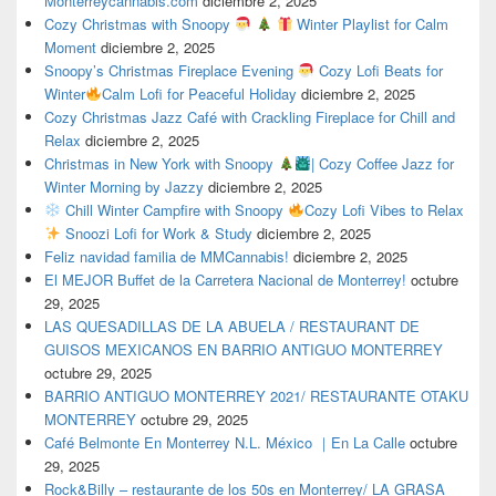
Monterreycannabis.com
diciembre 2, 2025
Cozy Christmas with Snoopy
Winter Playlist for Calm
Moment
diciembre 2, 2025
Snoopy’s Christmas Fireplace Evening
Cozy Lofi Beats for
Winter
Calm Lofi for Peaceful Holiday
diciembre 2, 2025
Cozy Christmas Jazz Café with Crackling Fireplace for Chill and
Relax
diciembre 2, 2025
Christmas in New York with Snoopy
| Cozy Coffee Jazz for
Winter Morning by Jazzy
diciembre 2, 2025
Chill Winter Campfire with Snoopy
Cozy Lofi Vibes to Relax
Snoozi Lofi for Work & Study
diciembre 2, 2025
Feliz navidad familia de MMCannabis!
diciembre 2, 2025
El MEJOR Buffet de la Carretera Nacional de Monterrey!
octubre
29, 2025
LAS QUESADILLAS DE LA ABUELA / RESTAURANT DE
GUISOS MEXICANOS EN BARRIO ANTIGUO MONTERREY
octubre 29, 2025
BARRIO ANTIGUO MONTERREY 2021/ RESTAURANTE OTAKU
MONTERREY
octubre 29, 2025
Café Belmonte En Monterrey N.L. México ｜En La Calle
octubre
29, 2025
Rock&Billy – restaurante de los 50s en Monterrey/ LA GRASA