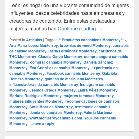
León, es hogar de una vibrante comunidad de mujeres
influyentes, desde celebridades hasta empresarias y
creadoras de contenido. Entre estas destacadas
## **Las Mujeres 
mujeres, muchas han
Continue reading
→
Posted in
Articulos
|
Tagged
**Productos cannábicos Monterrey** -
,
Ana María López Monterrey
,
brownies de weed Monterrey
,
cannabis
de calidad Monterrey
,
Carla Fernández Monterrey
,
cartuchos de
THC Monterrey
,
Claudia Garza Monterrey
,
compra segura cannabis
Monterrey.
,
comprar cannabis Monterrey
,
Daniela Sánchez
Monterrey
,
Eva González cannabis Monterrey
,
experiencia en
cannabis Monterrey
,
Facebook cannabis Monterrey
,
Gabriela
Romero Monterrey
,
gomitas de marihuana Monterrey
,
influenciadoras de cannabis Monterrey
,
Instagram cannabis
Monterrey
,
Jessica Ortega Monterrey
,
Laura Vélez Monterrey
,
Mariana Rodríguez Monterrey
,
mujeres famosas Monterrey
,
mujeres influyentes Monterrey
,
recomendaciones de cannabis
Monterrey
,
Sofía Morales Monterrey
,
testimonio cannabis
Monterrey
,
tienda de cannabis Monterrey
,
Valeria Martínez
Monterrey
,
www.monterreycannabis.com
,
YouTube cannabis
Monterrey
|
Leave a reply
Primary