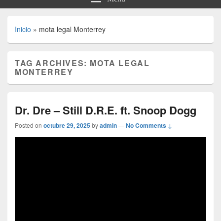
Inicio
»
mota legal Monterrey
TAG ARCHIVES:
MOTA LEGAL
MONTERREY
Dr. Dre – Still D.R.E. ft. Snoop Dogg
Posted on
octubre 29, 2025
by
admin
—
No Comments ↓