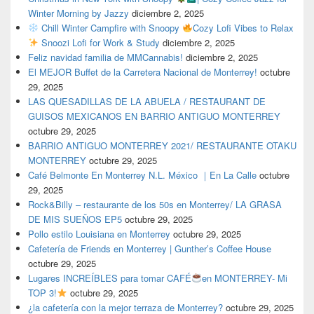
Winter Morning by Jazzy
diciembre 2, 2025
Chill Winter Campfire with Snoopy
Cozy Lofi Vibes to Relax
Snoozi Lofi for Work & Study
diciembre 2, 2025
Feliz navidad familia de MMCannabis!
diciembre 2, 2025
El MEJOR Buffet de la Carretera Nacional de Monterrey!
octubre
29, 2025
LAS QUESADILLAS DE LA ABUELA / RESTAURANT DE
GUISOS MEXICANOS EN BARRIO ANTIGUO MONTERREY
octubre 29, 2025
BARRIO ANTIGUO MONTERREY 2021/ RESTAURANTE OTAKU
MONTERREY
octubre 29, 2025
Café Belmonte En Monterrey N.L. México ｜En La Calle
octubre
29, 2025
Rock&Billy – restaurante de los 50s en Monterrey/ LA GRASA
DE MIS SUEÑOS EP5
octubre 29, 2025
Pollo estilo Louisiana en Monterrey
octubre 29, 2025
Cafetería de Friends en Monterrey | Gunther’s Coffee House
octubre 29, 2025
Lugares INCREÍBLES para tomar CAFÉ
en MONTERREY- Mi
TOP 3!
octubre 29, 2025
¿la cafetería con la mejor terraza de Monterrey?
octubre 29, 2025