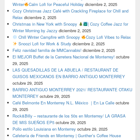
Winter
Calm Lofi for Peaceful Holiday
diciembre 2, 2025
Cozy Christmas Jazz Café with Crackling Fireplace for Chill and
Relax
diciembre 2, 2025
Christmas in New York with Snoopy
| Cozy Coffee Jazz for
Winter Morning by Jazzy
diciembre 2, 2025
Chill Winter Campfire with Snoopy
Cozy Lofi Vibes to Relax
Snoozi Lofi for Work & Study
diciembre 2, 2025
Feliz navidad familia de MMCannabis!
diciembre 2, 2025
El MEJOR Buffet de la Carretera Nacional de Monterrey!
octubre
29, 2025
LAS QUESADILLAS DE LA ABUELA / RESTAURANT DE
GUISOS MEXICANOS EN BARRIO ANTIGUO MONTERREY
octubre 29, 2025
BARRIO ANTIGUO MONTERREY 2021/ RESTAURANTE OTAKU
MONTERREY
octubre 29, 2025
Café Belmonte En Monterrey N.L. México ｜En La Calle
octubre
29, 2025
Rock&Billy – restaurante de los 50s en Monterrey/ LA GRASA
DE MIS SUEÑOS EP5
octubre 29, 2025
Pollo estilo Louisiana en Monterrey
octubre 29, 2025
Cafetería de Friends en Monterrey | Gunther’s Coffee House