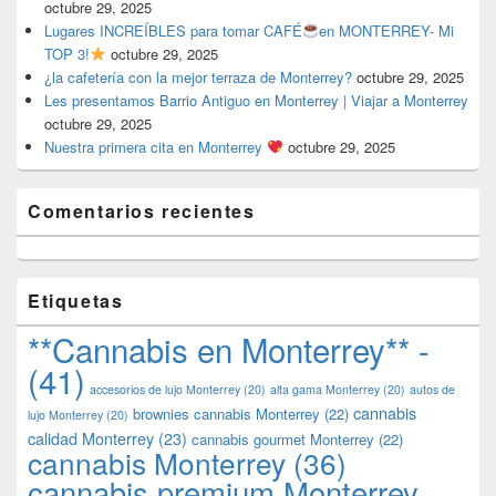
octubre 29, 2025
Lugares INCREÍBLES para tomar CAFÉ
en MONTERREY- Mi
TOP 3!
octubre 29, 2025
¿la cafetería con la mejor terraza de Monterrey?
octubre 29, 2025
Les presentamos Barrio Antiguo en Monterrey | Viajar a Monterrey
octubre 29, 2025
Nuestra primera cita en Monterrey
octubre 29, 2025
Comentarios recientes
Etiquetas
**Cannabis en Monterrey** -
(41)
accesorios de lujo Monterrey
(20)
alta gama Monterrey
(20)
autos de
cannabis
brownies cannabis Monterrey
(22)
lujo Monterrey
(20)
calidad Monterrey
(23)
cannabis gourmet Monterrey
(22)
cannabis Monterrey
(36)
cannabis premium Monterrey