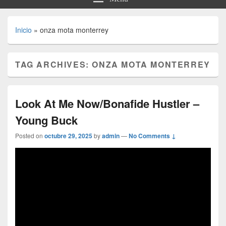
Inicio
»
onza mota monterrey
TAG ARCHIVES:
ONZA MOTA MONTERREY
Look At Me Now/Bonafide Hustler –
Young Buck
Posted on
octubre 29, 2025
by
admin
—
No Comments ↓