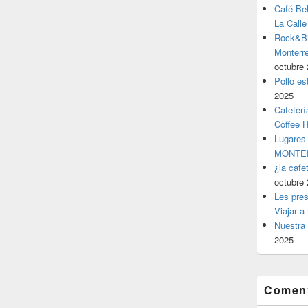
Café Be
La Calle
Rock&Bil
Monter
octubre 
Pollo es
2025
Cafeterí
Coffee 
Lugares
MONTER
¿la cafe
octubre 
Les pres
Viajar a
Nuestra 
2025
Coment