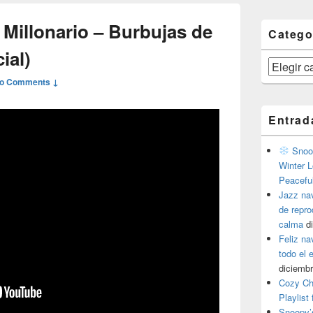
 Millonario – Burbujas de
Catego
ial)
Categorías
o Comments ↓
Entrad
Snoop
Winter L
Peacefu
Jazz na
de repr
calma
d
Feliz na
todo el
diciembr
Cozy Ch
Playlist
Snoopy’