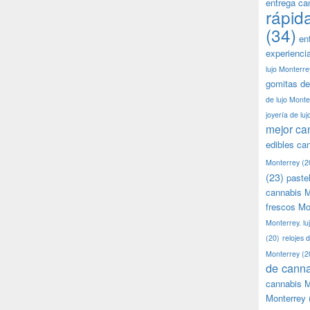
entrega ca
rápid
(34)
en
experienci
lujo Monterre
gomitas de
de lujo Monte
joyería de lu
mejor ca
edibles ca
Monterrey
(2
(23)
paste
cannabis M
frescos Mo
Monterrey. lu
(20)
relojes 
Monterrey
(2
de canna
cannabis M
Monterrey