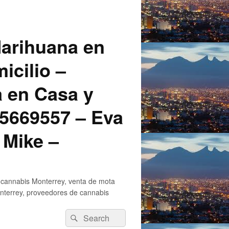
arihuana en
icilio –
a en Casa y
5669557 – Eva
 Mike –
 cannabis Monterrey, venta de mota
nterrey, proveedores de cannabis
Search
Search
for: