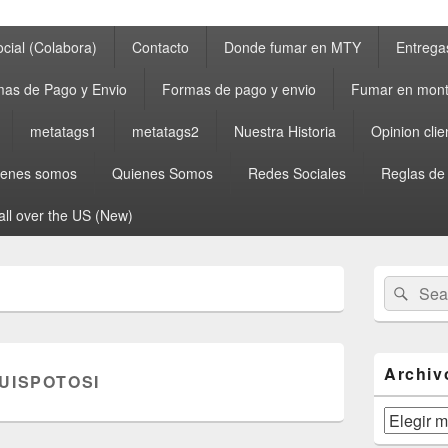
cial (Colabora)
Contacto
Donde fumar en MTY
Entrega
as de Pago y Envio
Formas de pago y envio
Fumar en mont
metatags1
metatags2
Nuestra Historia
Opinion clie
ienes somos
Quienes Somos
Redes Sociales
Reglas de
all over the US (New)
Primary
Search
Sear
Sidebar
for:
Widget
Area
Archiv
UISPOTOSI
Archivos