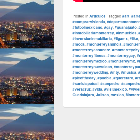
Posted in
Articulos
|
Tagged
#art
,
#art
#comprarvivienda
,
#departamentoen
#futbolmexicano
,
#gay
,
#guanajuato
,
#inmobiliariamonterrey
,
#inmuebles
,
#inversioninmobiliaria
,
#ligamx
,
#like
,
#moda
,
#monterreyanuncia
,
#monterr
#monterreycasanare
,
#monterreycity
#monterreyfitness
,
#monterreygay
,
#
#monterreymexico
,
#monterreymx
,
#
#monterreynuevoleon
,
#monterreypa
#monterreywedding
,
#mty
,
#musica
,
#picoftheday
,
#puebla
,
#queretaro
,
#r
#sanluispotosi
,
#sanpedro
,
#sanpedro
#veracruz
,
#vida
,
#visitmexico
,
#vivi
Guadalajara
,
Jalisco
,
mexico
,
Monterr