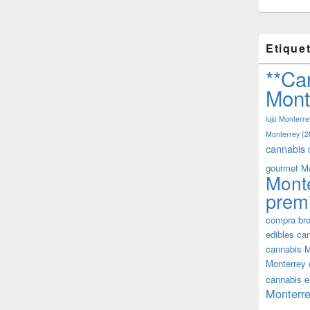
Etique
**Ca
Mont
lujo Monterre
Monterrey
(2
cannabis 
gourmet M
Mont
prem
compra bro
edibles ca
cannabis M
Monterrey
cannabis e
Monterre