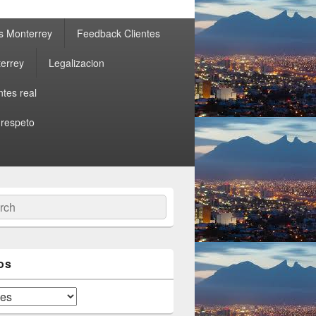
s Monterrey
Feedback Clientes
errey
Legalizacion
ntes real
 respeto
ch
os