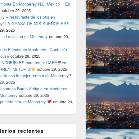
lmonte En Monterrey N.L. México ｜En
octubre 29, 2025
ly – restaurante de los 50s en
rey/ LA GRASA DE MIS SUEÑOS EP5
29, 2025
tilo Louisiana en Monterrey
octubre 29,
a de Friends en Monterrey | Gunther’s
House
octubre 29, 2025
 INCREÍBLES para tomar CAFÉ
en
REY- Mi TOP 3!
octubre 29, 2025
tería con la mejor terraza de Monterrey?
29, 2025
entamos Barrio Antiguo en Monterrey |
 Monterrey
octubre 29, 2025
primera cita en Monterrey
octubre 29,
arios recientes