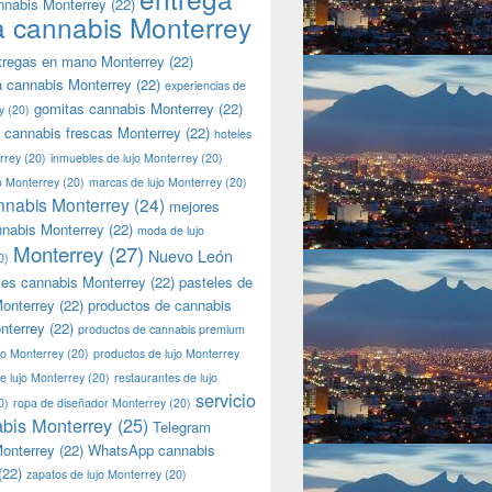
nnabis Monterrey
(22)
a cannabis Monterrey
tregas en mano Monterrey
(22)
a cannabis Monterrey
(22)
experiencias de
gomitas cannabis Monterrey
(22)
y
(20)
 cannabis frescas Monterrey
(22)
hoteles
rrey
(20)
inmuebles de lujo Monterrey
(20)
jo Monterrey
(20)
marcas de lujo Monterrey
(20)
nnabis Monterrey
(24)
mejores
nnabis Monterrey
(22)
moda de lujo
Monterrey
(27)
Nuevo León
0)
les cannabis Monterrey
(22)
pasteles de
onterrey
(22)
productos de cannabis
nterrey
(22)
productos de cannabis premium
jo Monterrey
(20)
productos de lujo Monterrey
de lujo Monterrey
(20)
restaurantes de lujo
servicio
0)
ropa de diseñador Monterrey
(20)
bis Monterrey
(25)
Telegram
onterrey
(22)
WhatsApp cannabis
(22)
zapatos de lujo Monterrey
(20)