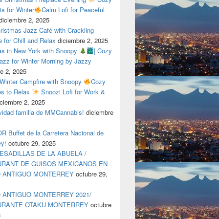
ts for Winter
Calm Lofi for Peaceful
diciembre 2, 2025
ristmas Jazz Café with Crackling
e for Chill and Relax
diciembre 2, 2025
as in New York with Snoopy
| Cozy
azz for Winter Morning by Jazzy
e 2, 2025
 Winter Campfire with Snoopy
Cozy
es to Relax
Snoozi Lofi for Work &
iciembre 2, 2025
avidad familia de MMCannabis!
diciembre
 Buffet de la Carretera Nacional de
ey!
octubre 29, 2025
ESADILLAS DE LA ABUELA /
RANT DE GUISOS MEXICANOS EN
O ANTIGUO MONTERREY
octubre 29,
 ANTIGUO MONTERREY 2021/
URANTE OTAKU MONTERREY
octubre
5