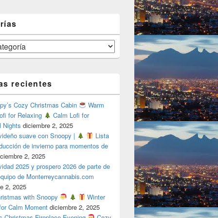
rías
as recientes
y’s Cozy Christmas Cabin
Warm
ofi for Relaxing
Calm Lofi for
l Nights
diciembre 2, 2025
videño suave con Snoopy |
Lista
oducción de invierno para momentos de
iciembre 2, 2025
vidad 2025 y prospero 2026 de parte de
 equipo de Monterreycannabis.com
e 2, 2025
ristmas with Snoopy
Winter
 for Calm Moment
diciembre 2, 2025
s Christmas Fireplace Evening
Cozy