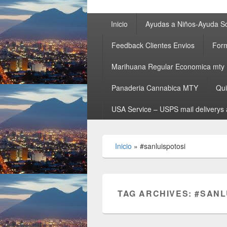
Primary
Inicio
Ayudas a Niños-Ayuda So
menu
Feedback Clientes Envios
Form
Marihuana Regular Economica mty
Panaderia Cannabica MTY
Qu
USA Service – USPS mail deliverys 
Inicio
»
#sanluispotosi
TAG ARCHIVES:
#SANL