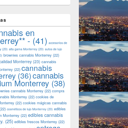
tas
nnabis en
errey** -
(41)
accesorios de
y
(20)
alta gama Monterrey
(20)
autos de lujo
brownies cannabis Monterrey
(22)
0)
calidad Monterrey
(23)
cannabis
cannabis
onterrey
(22)
cannabis
errey
(36)
ium Monterrey
(38)
wnies cannabis Monterrey
(22)
compra
nnabis Monterrey
(22)
cookies de
onterrey
(22)
cookies mágicas cannabis
(22)
edibles
cosméticos de lujo Monterrey
(20)
edibles cannabis
n Monterrey
(22)
y.
(25)
edibles frescos Monterrey
(22)
entrega