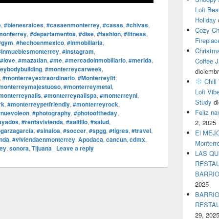
Lofi Bea
Holiday
e
,
#bienesraices
,
#casaenmonterrey
,
#casas
,
#chivas
,
Cozy Ch
monterrey
,
#departamentos
,
#dise
,
#fashion
,
#fitness
,
Fireplac
#gym
,
#hechoenmexico
,
#inmobiliaria
,
Christm
#inmueblesmonterrey
,
#instagram
,
#love
,
#mazatlan
,
#me
,
#mercadoinmobiliario
,
#merida
,
Coffee J
eybodybuilding
,
#monterreycarweek
,
diciembr
,
#monterreyextraordinario
,
#Monterreyfit
,
Chill
monterreymajestuoso
,
#monterreymetal
,
Lofi Vib
monterreynails
,
#monterreynailspa
,
#monterreynl
,
Study
d
rk
,
#monterreypetfriendly
,
#monterreyrock
,
Feliz n
#nuevoleon
,
#photography
,
#photooftheday
,
ayados
,
#rentavivienda
,
#saltillo
,
#salud
,
2, 2025
garzagarcia
,
#sinaloa
,
#soccer
,
#spgg
,
#tigres
,
#travel
,
El MEJOR
enda
,
#viviendaenmonterrey
,
Apodaca
,
cancun
,
cdmx
,
Monterr
ey
,
sonora
,
Tijuana
|
Leave a reply
LAS QU
RESTAU
BARRI
2025
BARRIO
RESTA
29, 202