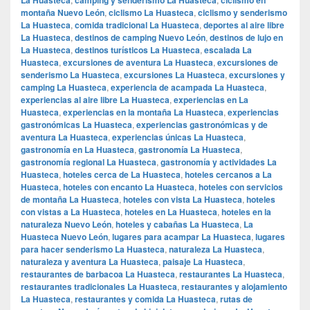
montaña Nuevo León
,
ciclismo La Huasteca
,
ciclismo y senderismo
La Huasteca
,
comida tradicional La Huasteca
,
deportes al aire libre
La Huasteca
,
destinos de camping Nuevo León
,
destinos de lujo en
La Huasteca
,
destinos turísticos La Huasteca
,
escalada La
Huasteca
,
excursiones de aventura La Huasteca
,
excursiones de
senderismo La Huasteca
,
excursiones La Huasteca
,
excursiones y
camping La Huasteca
,
experiencia de acampada La Huasteca
,
experiencias al aire libre La Huasteca
,
experiencias en La
Huasteca
,
experiencias en la montaña La Huasteca
,
experiencias
gastronómicas La Huasteca
,
experiencias gastronómicas y de
aventura La Huasteca
,
experiencias únicas La Huasteca
,
gastronomía en La Huasteca
,
gastronomía La Huasteca
,
gastronomía regional La Huasteca
,
gastronomía y actividades La
Huasteca
,
hoteles cerca de La Huasteca
,
hoteles cercanos a La
Huasteca
,
hoteles con encanto La Huasteca
,
hoteles con servicios
de montaña La Huasteca
,
hoteles con vista La Huasteca
,
hoteles
con vistas a La Huasteca
,
hoteles en La Huasteca
,
hoteles en la
naturaleza Nuevo León
,
hoteles y cabañas La Huasteca
,
La
Huasteca Nuevo León
,
lugares para acampar La Huasteca
,
lugares
para hacer senderismo La Huasteca
,
naturaleza La Huasteca
,
naturaleza y aventura La Huasteca
,
paisaje La Huasteca
,
restaurantes de barbacoa La Huasteca
,
restaurantes La Huasteca
,
restaurantes tradicionales La Huasteca
,
restaurantes y alojamiento
La Huasteca
,
restaurantes y comida La Huasteca
,
rutas de