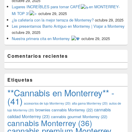
octubre 29, 2025
Lugares INCREÍBLES para tomar CAFÉ
en MONTERREY-
Mi TOP 3!
octubre 29, 2025
¿la cafetería con la mejor terraza de Monterrey?
octubre 29, 2025
Les presentamos Barrio Antiguo en Monterrey | Viajar a Monterrey
octubre 29, 2025
Nuestra primera cita en Monterrey
octubre 29, 2025
Comentarios recientes
Etiquetas
**Cannabis en Monterrey** -
(41)
accesorios de lujo Monterrey
(20)
alta gama Monterrey
(20)
autos de
cannabis
brownies cannabis Monterrey
(22)
lujo Monterrey
(20)
calidad Monterrey
(23)
cannabis gourmet Monterrey
(22)
cannabis Monterrey
(36)
cannabis premium Monterrey