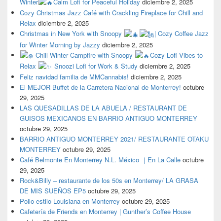
Winter
Calm Lofi for Peaceful Holiday
diciembre 2, 2025
Cozy Christmas Jazz Café with Crackling Fireplace for Chill and
Relax
diciembre 2, 2025
Christmas in New York with Snoopy
| Cozy Coffee Jazz
for Winter Morning by Jazzy
diciembre 2, 2025
Chill Winter Campfire with Snoopy
Cozy Lofi Vibes to
Relax
Snoozi Lofi for Work & Study
diciembre 2, 2025
Feliz navidad familia de MMCannabis!
diciembre 2, 2025
El MEJOR Buffet de la Carretera Nacional de Monterrey!
octubre
29, 2025
LAS QUESADILLAS DE LA ABUELA / RESTAURANT DE
GUISOS MEXICANOS EN BARRIO ANTIGUO MONTERREY
octubre 29, 2025
BARRIO ANTIGUO MONTERREY 2021/ RESTAURANTE OTAKU
MONTERREY
octubre 29, 2025
Café Belmonte En Monterrey N.L. México ｜En La Calle
octubre
29, 2025
Rock&Billy – restaurante de los 50s en Monterrey/ LA GRASA
DE MIS SUEÑOS EP5
octubre 29, 2025
Pollo estilo Louisiana en Monterrey
octubre 29, 2025
Cafetería de Friends en Monterrey | Gunther’s Coffee House