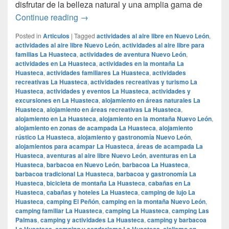
disfrutar de la belleza natural y una amplia gama de
## Descubre La Huasteca, Nuevo León: T
Continue reading
→
Posted in
Articulos
|
Tagged
actividades al aire libre en Nuevo León
,
actividades al aire libre Nuevo León
,
actividades al aire libre para
familias La Huasteca
,
actividades de aventura Nuevo León
,
actividades en La Huasteca
,
actividades en la montaña La
Huasteca
,
actividades familiares La Huasteca
,
actividades
recreativas La Huasteca
,
actividades recreativas y turismo La
Huasteca
,
actividades y eventos La Huasteca
,
actividades y
excursiones en La Huasteca
,
alojamiento en áreas naturales La
Huasteca
,
alojamiento en áreas recreativas La Huasteca
,
alojamiento en La Huasteca
,
alojamiento en la montaña Nuevo León
,
alojamiento en zonas de acampada La Huasteca
,
alojamiento
rústico La Huasteca
,
alojamiento y gastronomía Nuevo León
,
alojamientos para acampar La Huasteca
,
áreas de acampada La
Huasteca
,
aventuras al aire libre Nuevo León
,
aventuras en La
Huasteca
,
barbacoa en Nuevo León
,
barbacoa La Huasteca
,
barbacoa tradicional La Huasteca
,
barbacoa y gastronomía La
Huasteca
,
bicicleta de montaña La Huasteca
,
cabañas en La
Huasteca
,
cabañas y hoteles La Huasteca
,
camping de lujo La
Huasteca
,
camping El Peñón
,
camping en la montaña Nuevo León
,
camping familiar La Huasteca
,
camping La Huasteca
,
camping Las
Palmas
,
camping y actividades La Huasteca
,
camping y barbacoa
La Huasteca
,
camping y senderismo La Huasteca
,
ciclismo en