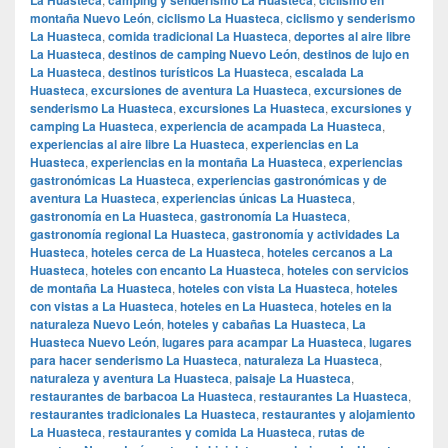
montaña Nuevo León
,
ciclismo La Huasteca
,
ciclismo y senderismo
La Huasteca
,
comida tradicional La Huasteca
,
deportes al aire libre
La Huasteca
,
destinos de camping Nuevo León
,
destinos de lujo en
La Huasteca
,
destinos turísticos La Huasteca
,
escalada La
Huasteca
,
excursiones de aventura La Huasteca
,
excursiones de
senderismo La Huasteca
,
excursiones La Huasteca
,
excursiones y
camping La Huasteca
,
experiencia de acampada La Huasteca
,
experiencias al aire libre La Huasteca
,
experiencias en La
Huasteca
,
experiencias en la montaña La Huasteca
,
experiencias
gastronómicas La Huasteca
,
experiencias gastronómicas y de
aventura La Huasteca
,
experiencias únicas La Huasteca
,
gastronomía en La Huasteca
,
gastronomía La Huasteca
,
gastronomía regional La Huasteca
,
gastronomía y actividades La
Huasteca
,
hoteles cerca de La Huasteca
,
hoteles cercanos a La
Huasteca
,
hoteles con encanto La Huasteca
,
hoteles con servicios
de montaña La Huasteca
,
hoteles con vista La Huasteca
,
hoteles
con vistas a La Huasteca
,
hoteles en La Huasteca
,
hoteles en la
naturaleza Nuevo León
,
hoteles y cabañas La Huasteca
,
La
Huasteca Nuevo León
,
lugares para acampar La Huasteca
,
lugares
para hacer senderismo La Huasteca
,
naturaleza La Huasteca
,
naturaleza y aventura La Huasteca
,
paisaje La Huasteca
,
restaurantes de barbacoa La Huasteca
,
restaurantes La Huasteca
,
restaurantes tradicionales La Huasteca
,
restaurantes y alojamiento
La Huasteca
,
restaurantes y comida La Huasteca
,
rutas de