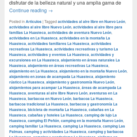
disfrutar de la belleza natural y una amplia gama de
## Descubre La Huasteca, Nuevo León: T
Continue reading
→
Posted in
Articulos
|
Tagged
actividades al aire libre en Nuevo León
,
actividades al aire libre Nuevo León
,
actividades al aire libre para
familias La Huasteca
,
actividades de aventura Nuevo León
,
actividades en La Huasteca
,
actividades en la montaña La
Huasteca
,
actividades familiares La Huasteca
,
actividades
recreativas La Huasteca
,
actividades recreativas y turismo La
Huasteca
,
actividades y eventos La Huasteca
,
actividades y
excursiones en La Huasteca
,
alojamiento en áreas naturales La
Huasteca
,
alojamiento en áreas recreativas La Huasteca
,
alojamiento en La Huasteca
,
alojamiento en la montaña Nuevo León
,
alojamiento en zonas de acampada La Huasteca
,
alojamiento
rústico La Huasteca
,
alojamiento y gastronomía Nuevo León
,
alojamientos para acampar La Huasteca
,
áreas de acampada La
Huasteca
,
aventuras al aire libre Nuevo León
,
aventuras en La
Huasteca
,
barbacoa en Nuevo León
,
barbacoa La Huasteca
,
barbacoa tradicional La Huasteca
,
barbacoa y gastronomía La
Huasteca
,
bicicleta de montaña La Huasteca
,
cabañas en La
Huasteca
,
cabañas y hoteles La Huasteca
,
camping de lujo La
Huasteca
,
camping El Peñón
,
camping en la montaña Nuevo León
,
camping familiar La Huasteca
,
camping La Huasteca
,
camping Las
Palmas
,
camping y actividades La Huasteca
,
camping y barbacoa
La Huasteca
,
camping y senderismo La Huasteca
,
ciclismo en