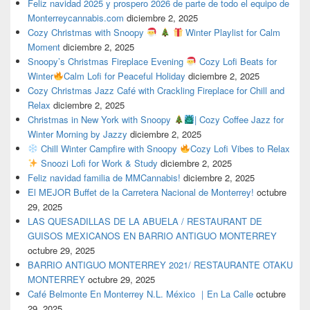
Feliz navidad 2025 y prospero 2026 de parte de todo el equipo de
Monterreycannabis.com
diciembre 2, 2025
Cozy Christmas with Snoopy
Winter Playlist for Calm
Moment
diciembre 2, 2025
Snoopy’s Christmas Fireplace Evening
Cozy Lofi Beats for
Winter
Calm Lofi for Peaceful Holiday
diciembre 2, 2025
Cozy Christmas Jazz Café with Crackling Fireplace for Chill and
Relax
diciembre 2, 2025
Christmas in New York with Snoopy
| Cozy Coffee Jazz for
Winter Morning by Jazzy
diciembre 2, 2025
Chill Winter Campfire with Snoopy
Cozy Lofi Vibes to Relax
Snoozi Lofi for Work & Study
diciembre 2, 2025
Feliz navidad familia de MMCannabis!
diciembre 2, 2025
El MEJOR Buffet de la Carretera Nacional de Monterrey!
octubre
29, 2025
LAS QUESADILLAS DE LA ABUELA / RESTAURANT DE
GUISOS MEXICANOS EN BARRIO ANTIGUO MONTERREY
octubre 29, 2025
BARRIO ANTIGUO MONTERREY 2021/ RESTAURANTE OTAKU
MONTERREY
octubre 29, 2025
Café Belmonte En Monterrey N.L. México ｜En La Calle
octubre
29, 2025