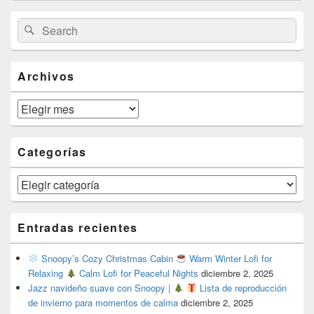
Primary
Search
Search
Sidebar
for:
Widget
Area
Archivos
Archivos
Categorías
Categorías
Entradas recientes
Snoopy’s Cozy Christmas Cabin
Warm Winter Lofi for
Relaxing
Calm Lofi for Peaceful Nights
diciembre 2, 2025
Jazz navideño suave con Snoopy |
Lista de reproducción
de invierno para momentos de calma
diciembre 2, 2025