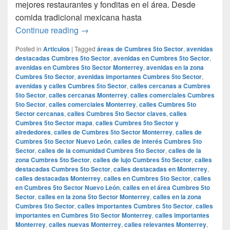
mejores restaurantes y fonditas en el área. Desde
comida tradicional mexicana hasta
## Descubre los Mejores Restaurantes y
Continue reading
→
Posted in
Articulos
|
Tagged
áreas de Cumbres 5to Sector
,
avenidas
destacadas Cumbres 5to Sector
,
avenidas en Cumbres 5to Sector
,
avenidas en Cumbres 5to Sector Monterrey
,
avenidas en la zona
Cumbres 5to Sector
,
avenidas importantes Cumbres 5to Sector
,
avenidas y calles Cumbres 5to Sector
,
calles cercanas a Cumbres
5to Sector
,
calles cercanas Monterrey
,
calles comerciales Cumbres
5to Sector
,
calles comerciales Monterrey
,
calles Cumbres 5to
Sector cercanas
,
calles Cumbres 5to Sector claves
,
calles
Cumbres 5to Sector mapa
,
calles Cumbres 5to Sector y
alrededores
,
calles de Cumbres 5to Sector Monterrey
,
calles de
Cumbres 5to Sector Nuevo León
,
calles de interés Cumbres 5to
Sector
,
calles de la comunidad Cumbres 5to Sector
,
calles de la
zona Cumbres 5to Sector
,
calles de lujo Cumbres 5to Sector
,
calles
destacadas Cumbres 5to Sector
,
calles destacadas en Monterrey
,
calles destacadas Monterrey
,
calles en Cumbres 5to Sector
,
calles
en Cumbres 5to Sector Nuevo León
,
calles en el área Cumbres 5to
Sector
,
calles en la zona 5to Sector Monterrey
,
calles en la zona
Cumbres 5to Sector
,
calles importantes Cumbres 5to Sector
,
calles
importantes en Cumbres 5to Sector Monterrey
,
calles importantes
Monterrey
,
calles nuevas Monterrey
,
calles relevantes Monterrey
,