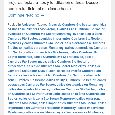
mejores restaurantes y fonditas en el área. Desde
comida tradicional mexicana hasta
## Descubre los Mejores Restaurantes y
Continue reading
→
Posted in
Articulos
|
Tagged
áreas de Cumbres 5to Sector
,
avenidas
destacadas Cumbres 5to Sector
,
avenidas en Cumbres 5to Sector
,
avenidas en Cumbres 5to Sector Monterrey
,
avenidas en la zona
Cumbres 5to Sector
,
avenidas importantes Cumbres 5to Sector
,
avenidas y calles Cumbres 5to Sector
,
calles cercanas a Cumbres
5to Sector
,
calles cercanas Monterrey
,
calles comerciales Cumbres
5to Sector
,
calles comerciales Monterrey
,
calles Cumbres 5to
Sector cercanas
,
calles Cumbres 5to Sector claves
,
calles
Cumbres 5to Sector mapa
,
calles Cumbres 5to Sector y
alrededores
,
calles de Cumbres 5to Sector Monterrey
,
calles de
Cumbres 5to Sector Nuevo León
,
calles de interés Cumbres 5to
Sector
,
calles de la comunidad Cumbres 5to Sector
,
calles de la
zona Cumbres 5to Sector
,
calles de lujo Cumbres 5to Sector
,
calles
destacadas Cumbres 5to Sector
,
calles destacadas en Monterrey
,
calles destacadas Monterrey
,
calles en Cumbres 5to Sector
,
calles
en Cumbres 5to Sector Nuevo León
,
calles en el área Cumbres 5to
Sector
,
calles en la zona 5to Sector Monterrey
,
calles en la zona
Cumbres 5to Sector
,
calles importantes Cumbres 5to Sector
,
calles
importantes en Cumbres 5to Sector Monterrey
,
calles importantes
Monterrey
,
calles nuevas Monterrey
,
calles relevantes Monterrey
,