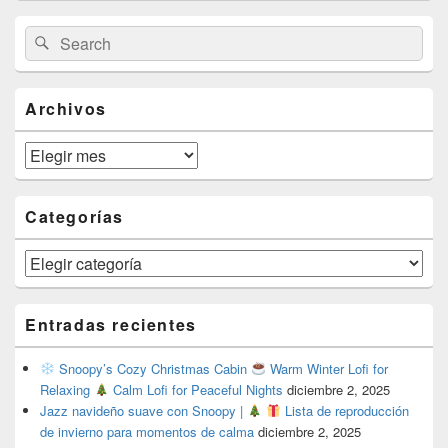
Primary
Search
Search
Sidebar
for:
Widget
Area
Archivos
Archivos
Categorías
Categorías
Entradas recientes
Snoopy’s Cozy Christmas Cabin
Warm Winter Lofi for
Relaxing
Calm Lofi for Peaceful Nights
diciembre 2, 2025
Jazz navideño suave con Snoopy |
Lista de reproducción
de invierno para momentos de calma
diciembre 2, 2025