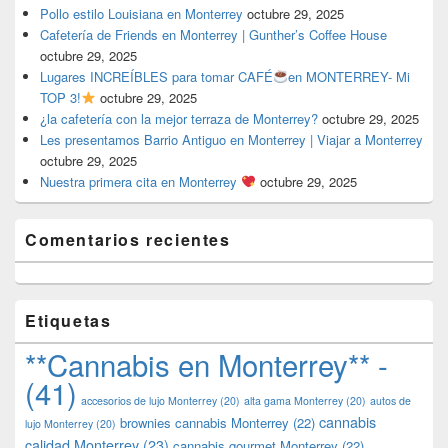
Pollo estilo Louisiana en Monterrey
octubre 29, 2025
Cafetería de Friends en Monterrey | Gunther’s Coffee House
octubre 29, 2025
Lugares INCREÍBLES para tomar CAFÉ
en MONTERREY- Mi
TOP 3!
octubre 29, 2025
¿la cafetería con la mejor terraza de Monterrey?
octubre 29, 2025
Les presentamos Barrio Antiguo en Monterrey | Viajar a Monterrey
octubre 29, 2025
Nuestra primera cita en Monterrey
octubre 29, 2025
Comentarios recientes
Etiquetas
**Cannabis en Monterrey** -
(41)
accesorios de lujo Monterrey
(20)
alta gama Monterrey
(20)
autos de
cannabis
brownies cannabis Monterrey
(22)
lujo Monterrey
(20)
calidad Monterrey
(23)
cannabis gourmet Monterrey
(22)