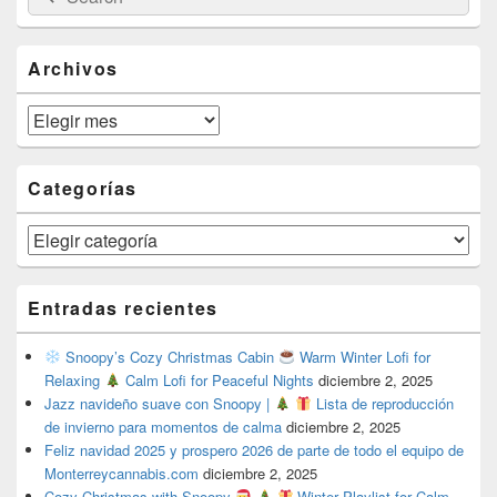
for:
Widget
Area
Archivos
Archivos
Categorías
Categorías
Entradas recientes
Snoopy’s Cozy Christmas Cabin
Warm Winter Lofi for
Relaxing
Calm Lofi for Peaceful Nights
diciembre 2, 2025
Jazz navideño suave con Snoopy |
Lista de reproducción
de invierno para momentos de calma
diciembre 2, 2025
Feliz navidad 2025 y prospero 2026 de parte de todo el equipo de
Monterreycannabis.com
diciembre 2, 2025
Cozy Christmas with Snoopy
Winter Playlist for Calm