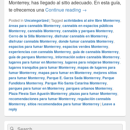
Monterrey, has llegado al sitio adecuado. En esta guía,
# Guía Completa de lo
te ofrecemos una
Continue reading
→
Posted in
Uncategorized
|
Tagged
actividades al aire libre Monterrey
,
áreas para cannabis Monterrey
,
cannabis en espacios públicos
Monterrey
,
cannabis Monterrey
,
cannabis y parques Monterrey
,
Cerro de la Silla Monterrey
,
disfrutar cannabis en Monterrey
,
disfrutar cannabis Monterrey
,
donde fumar cannabis Monterrey
,
espacios para fumar Monterrey
,
espacios verdes Monterrey
,
experiencias con cannabis Monterrey
,
guía de cannabis Monterrey
,
guía de parques Monterrey.
,
información sobre cannabis Monterrey
,
lugares para fumar en Monterrey
,
lugares para relajarse Monterrey
,
lugares tranquilos para fumar Monterrey
,
mapas de lugares para
fumar Monterrey
,
mapas para fumar en Monterrey
,
mejores sitios
para fumar Monterrey
,
Parque E. Garza Sada Monterrey
,
Parque
Fundidora Monterrey
,
Parque Río Santa Catarina Monterrey
,
parques para fumar en Monterrey
,
parques urbanos Monterrey
,
Plaza Fiesta San Agustín Monterrey
,
plazas para fumar Monterrey
,
recomendaciones para fumar Monterrey
,
regulación cannabis
Monterrey
,
sitios recomendados para fumar Monterrey
|
Leave a
reply
Primary
Search
Search
Sidebar