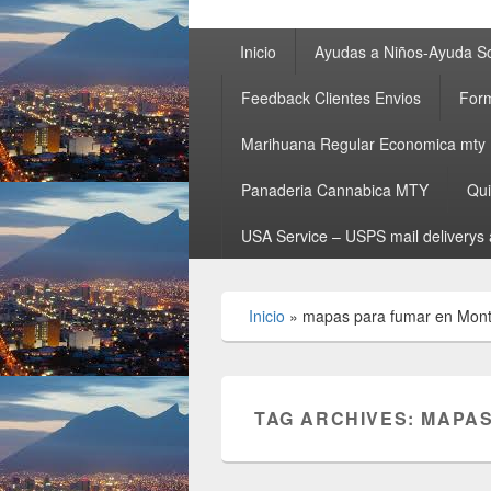
Primary
Inicio
Ayudas a Niños-Ayuda So
menu
Feedback Clientes Envios
Form
Marihuana Regular Economica mty
Panaderia Cannabica MTY
Qu
USA Service – USPS mail deliverys 
Inicio
»
mapas para fumar en Mont
TAG ARCHIVES:
MAPAS