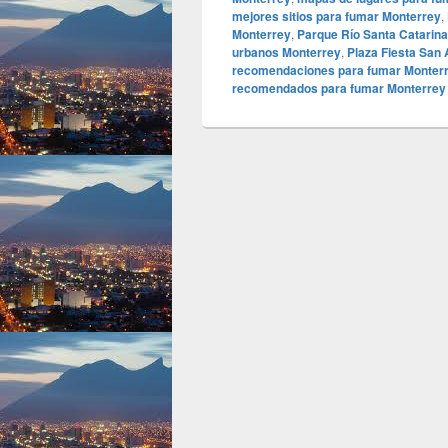
mejores sitios para fumar Monterrey
,
Monterrey
,
Parque Río Santa Catarin
urbanos Monterrey
,
Plaza Fiesta San
recomendaciones para fumar Monter
recomendados para fumar Monterrey