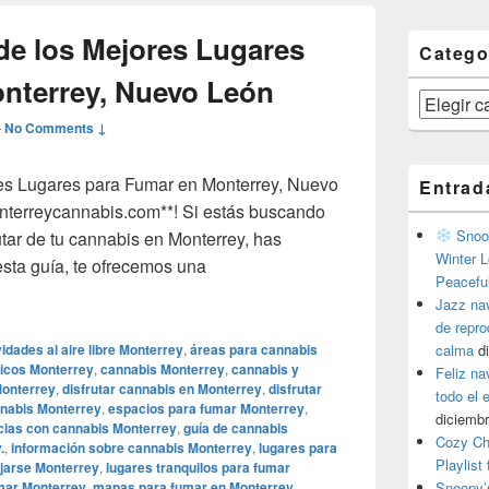
de los Mejores Lugares
Catego
nterrey, Nuevo León
Categorías
—
No Comments ↓
es Lugares para Fumar en Monterrey, Nuevo
Entrad
terreycannabis.com**! Si estás buscando
Snoop
utar de tu cannabis en Monterrey, has
Winter L
esta guía, te ofrecemos una
Peacefu
leta de los Mejores Lugares para Fumar en Monterrey, Nuevo 
Jazz na
de repr
vidades al aire libre Monterrey
,
áreas para cannabis
calma
d
licos Monterrey
,
cannabis Monterrey
,
cannabis y
Feliz na
 Monterrey
,
disfrutar cannabis en Monterrey
,
disfrutar
todo el
nabis Monterrey
,
espacios para fumar Monterrey
,
diciembr
cias con cannabis Monterrey
,
guía de cannabis
Cozy Ch
.
,
información sobre cannabis Monterrey
,
lugares para
Playlist
ajarse Monterrey
,
lugares tranquilos para fumar
mar Monterrey
,
mapas para fumar en Monterrey
,
Snoopy’