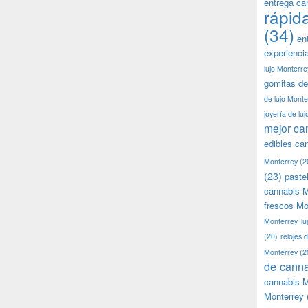
entrega ca
rápid
(34)
en
experienci
lujo Monterre
gomitas de
de lujo Monte
joyería de lu
mejor ca
edibles ca
Monterrey
(2
(23)
paste
cannabis M
frescos Mo
Monterrey. lu
(20)
relojes 
Monterrey
(2
de canna
cannabis M
Monterrey