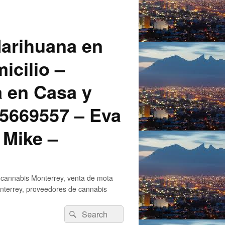
arihuana en
icilio –
a en Casa y
5669557 – Eva
 Mike –
 cannabis Monterrey, venta de mota
nterrey, proveedores de cannabis
Search
Search
for: