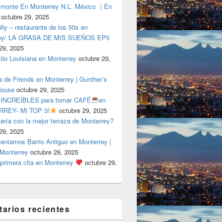
lmonte En Monterrey N.L. México ｜En
octubre 29, 2025
ly – restaurante de los 50s en
rey/ LA GRASA DE MIS SUEÑOS EP5
29, 2025
tilo Louisiana en Monterrey
octubre 29,
a de Friends en Monterrey | Gunther’s
House
octubre 29, 2025
 INCREÍBLES para tomar CAFÉ
en
REY- Mi TOP 3!
octubre 29, 2025
tería con la mejor terraza de Monterrey?
29, 2025
entamos Barrio Antiguo en Monterrey |
 Monterrey
octubre 29, 2025
primera cita en Monterrey
octubre 29,
arios recientes