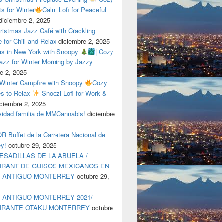
ts for Winter
Calm Lofi for Peaceful
diciembre 2, 2025
ristmas Jazz Café with Crackling
e for Chill and Relax
diciembre 2, 2025
as in New York with Snoopy
| Cozy
azz for Winter Morning by Jazzy
e 2, 2025
 Winter Campfire with Snoopy
Cozy
es to Relax
Snoozi Lofi for Work &
iciembre 2, 2025
avidad familia de MMCannabis!
diciembre
 Buffet de la Carretera Nacional de
ey!
octubre 29, 2025
ESADILLAS DE LA ABUELA /
RANT DE GUISOS MEXICANOS EN
O ANTIGUO MONTERREY
octubre 29,
 ANTIGUO MONTERREY 2021/
URANTE OTAKU MONTERREY
octubre
5