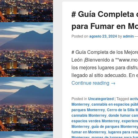
# Guía Completa 
para Fumar en Mo
Posted on
agosto 23, 2024
by
admin
# Guía Completa de los Mejor
León ¡Bienvenido a **www.mon
los mejores lugares para disfr
llegado al sitio adecuado. En 
# Guía Comp
Continue reading
→
Posted in
Uncategorized
|
Tagged
acti
Monterrey
,
cannabis en espacios púb
parques Monterrey
,
Cerro de la Silla
cannabis Monterrey
,
donde fumar can
espacios verdes Monterrey
,
experien
Monterrey
,
guía de parques Monterrey
fumar en Monterrey
,
lugares para rel
Monterrey
,
mapas de lugares para fu