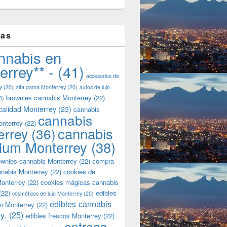
tas
nnabis en
errey** -
(41)
accesorios de
y
(20)
alta gama Monterrey
(20)
autos de lujo
brownies cannabis Monterrey
(22)
0)
calidad Monterrey
(23)
cannabis
cannabis
onterrey
(22)
cannabis
errey
(36)
ium Monterrey
(38)
wnies cannabis Monterrey
(22)
compra
nnabis Monterrey
(22)
cookies de
onterrey
(22)
cookies mágicas cannabis
(22)
edibles
cosméticos de lujo Monterrey
(20)
edibles cannabis
n Monterrey
(22)
y.
(25)
edibles frescos Monterrey
(22)
entrega