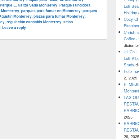
Parque E. Garza Sada Monterrey
,
Parque Fundidora
Lofi Bea
a Monterrey
,
parques para fumar en Monterrey
,
parques
Holiday
 Agustín Monterrey
,
plazas para fumar Monterrey
,
Cozy Ch
rey
,
regulación cannabis Monterrey
,
sitios
Fireplac
|
Leave a reply
Christm
Coffee J
diciembr
Chill
Lofi Vib
Study
d
Feliz n
2, 2025
El MEJOR
Monterr
LAS QU
RESTAU
BARRI
2025
BARRIO
RESTA
29, 202