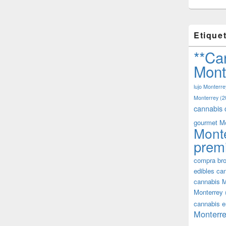
Etique
**Ca
Mont
lujo Monterre
Monterrey
(2
cannabis 
gourmet M
Mont
prem
compra bro
edibles ca
cannabis M
Monterrey
cannabis e
Monterre