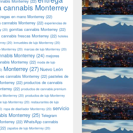
nnabis Monterrey
(22)
a cannabis Monterrey
tregas en mano Monterrey
(22)
a cannabis Monterrey
(22)
experiencias de
gomitas cannabis Monterrey
(22)
y
(20)
 cannabis frescas Monterrey
(22)
hoteles
rrey
(20)
inmuebles de lujo Monterrey
(20)
jo Monterrey
(20)
marcas de lujo Monterrey
(20)
nnabis Monterrey
(24)
mejores
nnabis Monterrey
(22)
moda de lujo
Monterrey
(27)
Nuevo León
0)
les cannabis Monterrey
(22)
pasteles de
onterrey
(22)
productos de cannabis
nterrey
(22)
productos de cannabis premium
jo Monterrey
(20)
productos de lujo Monterrey
de lujo Monterrey
(20)
restaurantes de lujo
servicio
0)
ropa de diseñador Monterrey
(20)
bis Monterrey
(25)
Telegram
onterrey
(22)
WhatsApp cannabis
(22)
zapatos de lujo Monterrey
(20)