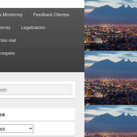
s Monterrey
Feedback Clientes
errey
Legalizacion
ntes real
 respeto
ch
os