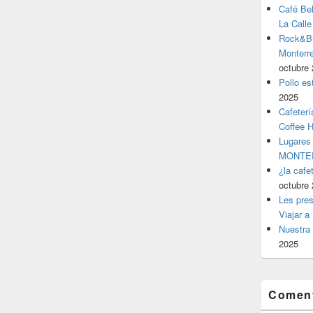
Café Be
La Calle
Rock&Bil
Monter
octubre 
Pollo es
2025
Cafeterí
Coffee 
Lugares
MONTER
¿la cafe
octubre 
Les pres
Viajar a
Nuestra 
2025
Coment