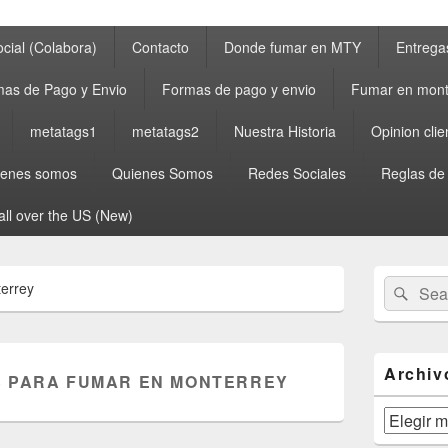
cial (Colabora)
Contacto
Donde fumar en MTY
Entrega
as de Pago y Envio
Formas de pago y envio
Fumar en mont
metatags1
metatags2
Nuestra Historia
Opinion clie
ienes somos
Quienes Somos
Redes Sociales
Reglas de
all over the US (New)
Primary
Search
Sear
errey
Sidebar
for:
Widget
Area
Archiv
 PARA FUMAR EN MONTERREY
Archivos