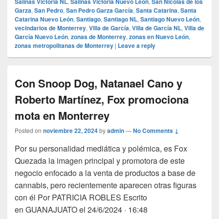
Salinas Victoria NL
,
Salinas Victoria Nuevo León
,
San Nicolás de los
Garza
,
San Pedro
,
San Pedro Garza García
,
Santa Catarina
,
Santa
Catarina Nuevo León
,
Santiago
,
Santiago NL
,
Santiago Nuevo León
,
vecindarios de Monterrey
,
Villa de García
,
Villa de García NL
,
Villa de
García Nuevo León
,
zonas de Monterrey
,
zonas en Nuevo León
,
zonas metropolitanas de Monterrey
|
Leave a reply
Con Snoop Dog, Natanael Cano y
Roberto Martínez, Fox promociona
mota en Monterrey
Posted on
noviembre 22, 2024
by
admin
—
No Comments ↓
Por su personalidad mediática y polémica, es Fox
Quezada la imagen principal y promotora de este
negocio enfocado a la venta de productos a base de
cannabis, pero recientemente aparecen otras figuras
con él Por PATRICIA ROBLES Escrito
en GUANAJUATO el 24/6/2024 · 16:48