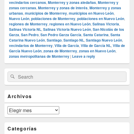
vecindarios cercanos
,
Monterrey y zonas aledañas
,
Monterrey y
zonas cercanas
,
Monterrey y zonas de interés
,
Monterrey y zonas
urbanas
,
municipios de Monterrey
,
municipios en Nuevo León
,
Nuevo León
,
poblaciones de Monterrey
,
poblaciones en Nuevo León
,
regiones de Monterrey
,
regiones en Nuevo León
,
Salinas Victoria
,
Salinas Victoria NL
,
Salinas Victoria Nuevo León
,
San Nicolás de los
Garza
,
San Pedro
,
San Pedro Garza García
,
Santa Catarina
,
Santa
Catarina Nuevo León
,
Santiago
,
Santiago NL
,
Santiago Nuevo León
,
vecindarios de Monterrey
,
Villa de García
,
Villa de García NL
,
Villa de
García Nuevo León
,
zonas de Monterrey
,
zonas en Nuevo León
,
zonas metropolitanas de Monterrey
|
Leave a reply
Primary
Search
Search
Sidebar
for:
Widget
Area
Archivos
Archivos
Categorías