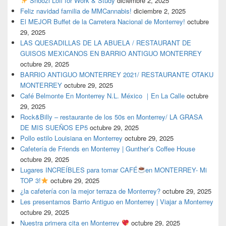
Snoozi Lofi for Work & Study
diciembre 2, 2025
Feliz navidad familia de MMCannabis!
diciembre 2, 2025
El MEJOR Buffet de la Carretera Nacional de Monterrey!
octubre
29, 2025
LAS QUESADILLAS DE LA ABUELA / RESTAURANT DE
GUISOS MEXICANOS EN BARRIO ANTIGUO MONTERREY
octubre 29, 2025
BARRIO ANTIGUO MONTERREY 2021/ RESTAURANTE OTAKU
MONTERREY
octubre 29, 2025
Café Belmonte En Monterrey N.L. México ｜En La Calle
octubre
29, 2025
Rock&Billy – restaurante de los 50s en Monterrey/ LA GRASA
DE MIS SUEÑOS EP5
octubre 29, 2025
Pollo estilo Louisiana en Monterrey
octubre 29, 2025
Cafetería de Friends en Monterrey | Gunther’s Coffee House
octubre 29, 2025
Lugares INCREÍBLES para tomar CAFÉ
en MONTERREY- Mi
TOP 3!
octubre 29, 2025
¿la cafetería con la mejor terraza de Monterrey?
octubre 29, 2025
Les presentamos Barrio Antiguo en Monterrey | Viajar a Monterrey
octubre 29, 2025
Nuestra primera cita en Monterrey
octubre 29, 2025