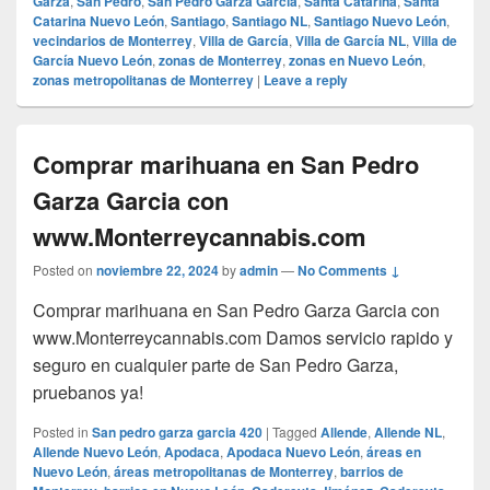
Garza
,
San Pedro
,
San Pedro Garza García
,
Santa Catarina
,
Santa
Catarina Nuevo León
,
Santiago
,
Santiago NL
,
Santiago Nuevo León
,
vecindarios de Monterrey
,
Villa de García
,
Villa de García NL
,
Villa de
García Nuevo León
,
zonas de Monterrey
,
zonas en Nuevo León
,
zonas metropolitanas de Monterrey
|
Leave a reply
Comprar marihuana en San Pedro
Garza Garcia con
www.Monterreycannabis.com
Posted on
noviembre 22, 2024
by
admin
—
No Comments ↓
Comprar marihuana en San Pedro Garza Garcia con
www.Monterreycannabis.com Damos servicio rapido y
seguro en cualquier parte de San Pedro Garza,
pruebanos ya!
Posted in
San pedro garza garcia 420
|
Tagged
Allende
,
Allende NL
,
Allende Nuevo León
,
Apodaca
,
Apodaca Nuevo León
,
áreas en
Nuevo León
,
áreas metropolitanas de Monterrey
,
barrios de