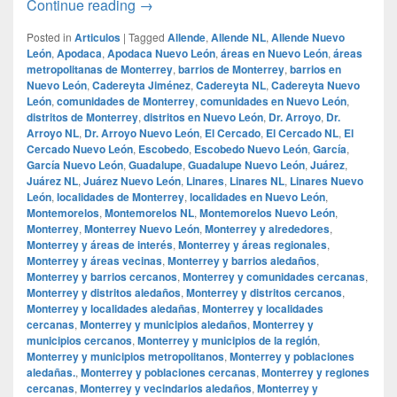
Con Snoop Dog, Natanael Cano y Robert
Continue reading
→
Posted in
Articulos
|
Tagged
Allende
,
Allende NL
,
Allende Nuevo
León
,
Apodaca
,
Apodaca Nuevo León
,
áreas en Nuevo León
,
áreas
metropolitanas de Monterrey
,
barrios de Monterrey
,
barrios en
Nuevo León
,
Cadereyta Jiménez
,
Cadereyta NL
,
Cadereyta Nuevo
León
,
comunidades de Monterrey
,
comunidades en Nuevo León
,
distritos de Monterrey
,
distritos en Nuevo León
,
Dr. Arroyo
,
Dr.
Arroyo NL
,
Dr. Arroyo Nuevo León
,
El Cercado
,
El Cercado NL
,
El
Cercado Nuevo León
,
Escobedo
,
Escobedo Nuevo León
,
García
,
García Nuevo León
,
Guadalupe
,
Guadalupe Nuevo León
,
Juárez
,
Juárez NL
,
Juárez Nuevo León
,
Linares
,
Linares NL
,
Linares Nuevo
León
,
localidades de Monterrey
,
localidades en Nuevo León
,
Montemorelos
,
Montemorelos NL
,
Montemorelos Nuevo León
,
Monterrey
,
Monterrey Nuevo León
,
Monterrey y alrededores
,
Monterrey y áreas de interés
,
Monterrey y áreas regionales
,
Monterrey y áreas vecinas
,
Monterrey y barrios aledaños
,
Monterrey y barrios cercanos
,
Monterrey y comunidades cercanas
,
Monterrey y distritos aledaños
,
Monterrey y distritos cercanos
,
Monterrey y localidades aledañas
,
Monterrey y localidades
cercanas
,
Monterrey y municipios aledaños
,
Monterrey y
municipios cercanos
,
Monterrey y municipios de la región
,
Monterrey y municipios metropolitanos
,
Monterrey y poblaciones
aledañas.
,
Monterrey y poblaciones cercanas
,
Monterrey y regiones
cercanas
,
Monterrey y vecindarios aledaños
,
Monterrey y