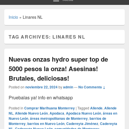
Inicio
»
Linares NL
TAG ARCHIVES:
LINARES NL
Nuevas onzas hydro super top de
5000 pesos la onza! Asesinas!
Brutales, deliciosas!
Posted on
noviembre 22, 2024
by
admin
—
No Comments ↓
Pruebalas ya! info en whatsapp
Posted in
Comprar Marihuana Monterrey
|
Tagged
Allende
,
Allende
NL
,
Allende Nuevo León
,
Apodaca
,
Apodaca Nuevo León
,
áreas en
Nuevo León
,
áreas metropolitanas de Monterrey
,
barrios de
Monterrey
,
barrios en Nuevo León
,
Cadereyta Jiménez
,
Cadereyta
NL
,
Cadereyta Nuevo León
,
comunidades de Monterrey
,