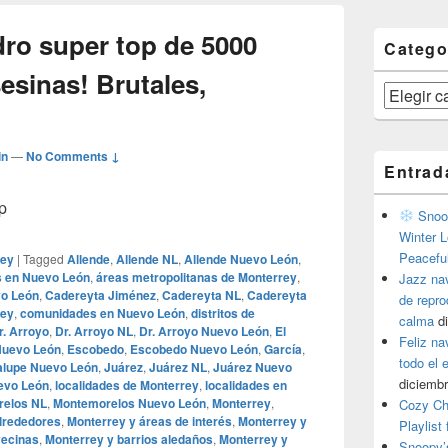
ro super top de 5000
Catego
esinas! Brutales,
Categorías
in
—
No Comments ↓
Entrad
p
Snoop
Winter L
Peacefu
rey
|
Tagged
Allende
,
Allende NL
,
Allende Nuevo León
,
s en Nuevo León
,
áreas metropolitanas de Monterrey
,
Jazz na
vo León
,
Cadereyta Jiménez
,
Cadereyta NL
,
Cadereyta
de repr
rey
,
comunidades en Nuevo León
,
distritos de
calma
d
r. Arroyo
,
Dr. Arroyo NL
,
Dr. Arroyo Nuevo León
,
El
Feliz na
Nuevo León
,
Escobedo
,
Escobedo Nuevo León
,
García
,
todo el
lupe Nuevo León
,
Juárez
,
Juárez NL
,
Juárez Nuevo
diciembr
evo León
,
localidades de Monterrey
,
localidades en
elos NL
,
Montemorelos Nuevo León
,
Monterrey
,
Cozy Ch
lrededores
,
Monterrey y áreas de interés
,
Monterrey y
Playlist
vecinas
,
Monterrey y barrios aledaños
,
Monterrey y
Snoopy’