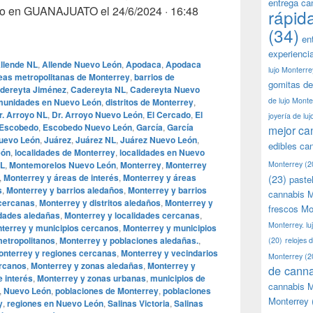
entrega ca
o en GUANAJUATO el 24/6/2024 · 16:48
rápid
og, Natanael Cano y Roberto Martínez, Fox promociona mota 
(34)
en
experienci
llende NL
,
Allende Nuevo León
,
Apodaca
,
Apodaca
lujo Monterre
eas metropolitanas de Monterrey
,
barrios de
gomitas de
dereyta Jiménez
,
Cadereyta NL
,
Cadereyta Nuevo
de lujo Monte
unidades en Nuevo León
,
distritos de Monterrey
,
r. Arroyo NL
,
Dr. Arroyo Nuevo León
,
El Cercado
,
El
joyería de lu
Escobedo
,
Escobedo Nuevo León
,
García
,
García
mejor ca
uevo León
,
Juárez
,
Juárez NL
,
Juárez Nuevo León
,
edibles ca
eón
,
localidades de Monterrey
,
localidades en Nuevo
NL
,
Montemorelos Nuevo León
,
Monterrey
,
Monterrey
Monterrey
(2
,
Monterrey y áreas de interés
,
Monterrey y áreas
(23)
paste
s
,
Monterrey y barrios aledaños
,
Monterrey y barrios
cannabis M
cercanas
,
Monterrey y distritos aledaños
,
Monterrey y
frescos Mo
idades aledañas
,
Monterrey y localidades cercanas
,
Monterrey. lu
terrey y municipios cercanos
,
Monterrey y municipios
metropolitanos
,
Monterrey y poblaciones aledañas.
,
(20)
relojes 
onterrey y regiones cercanas
,
Monterrey y vecindarios
Monterrey
(2
ercanos
,
Monterrey y zonas aledañas
,
Monterrey y
de canna
 interés
,
Monterrey y zonas urbanas
,
municipios de
cannabis M
,
Nuevo León
,
poblaciones de Monterrey
,
poblaciones
Monterrey
y
,
regiones en Nuevo León
,
Salinas Victoria
,
Salinas