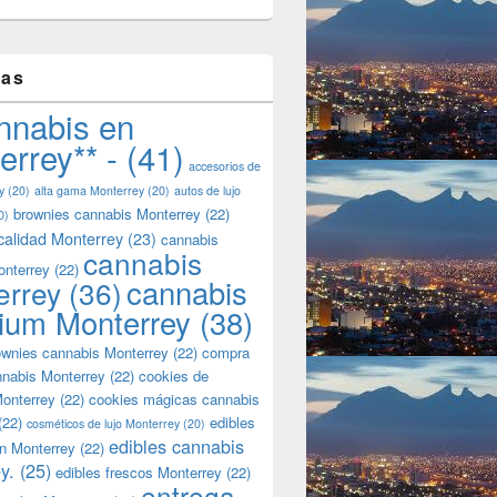
tas
nnabis en
errey** -
(41)
accesorios de
y
(20)
alta gama Monterrey
(20)
autos de lujo
brownies cannabis Monterrey
(22)
0)
calidad Monterrey
(23)
cannabis
cannabis
onterrey
(22)
cannabis
errey
(36)
ium Monterrey
(38)
wnies cannabis Monterrey
(22)
compra
nnabis Monterrey
(22)
cookies de
onterrey
(22)
cookies mágicas cannabis
(22)
edibles
cosméticos de lujo Monterrey
(20)
edibles cannabis
n Monterrey
(22)
y.
(25)
edibles frescos Monterrey
(22)
entrega