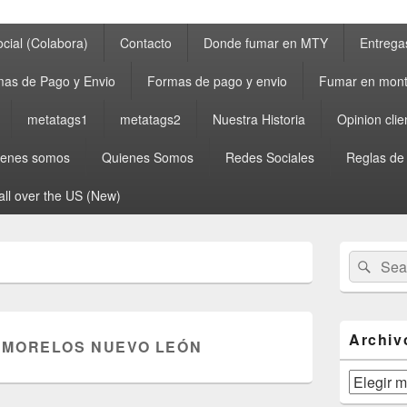
cial (Colabora)
Contacto
Donde fumar en MTY
Entrega
as de Pago y Envio
Formas de pago y envio
Fumar en mont
metatags1
metatags2
Nuestra Historia
Opinion clie
ienes somos
Quienes Somos
Redes Sociales
Reglas de
all over the US (New)
Primary
Search
Sear
Sidebar
for:
Widget
Area
Archiv
MORELOS NUEVO LEÓN
Archivos