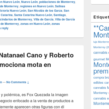
en Nuevo León
,
Nuevo León
,
poblaciones de Monterrey
,
 de Monterrey
,
regiones en Nuevo León
,
Salinas
Victoria Nuevo León
,
San Nicolás de los Garza
,
San
 Catarina
,
Santa Catarina Nuevo León
,
Santiago
,
Etique
cindarios de Monterrey
,
Villa de García
,
Villa de García
 de Monterrey
,
zonas en Nuevo León
,
zonas
**Ca
 reply
Mont
lujo Monterre
Monterrey
(2
cannabis 
Natanael Cano y Roberto
gourmet M
Mont
omociona mota en
prem
compra bro
in
—
No Comments ↓
edibles ca
cannabis M
Monterrey
a y polémica, es Fox Quezada la imagen
cannabis e
negocio enfocado a la venta de productos a
Monterre
temente aparecen otras figuras con él