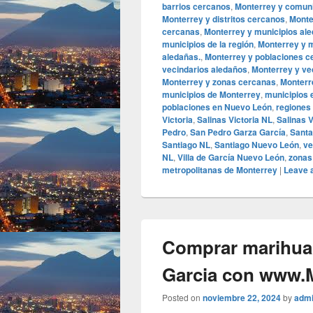
barrios cercanos
,
Monterrey y comun
Monterrey y distritos cercanos
,
Monte
cercanas
,
Monterrey y municipios al
municipios de la región
,
Monterrey y m
aledañas.
,
Monterrey y poblaciones c
vecindarios aledaños
,
Monterrey y ve
Monterrey y zonas cercanas
,
Monterr
municipios de Monterrey
,
municipios 
poblaciones en Nuevo León
,
regiones
Victoria
,
Salinas Victoria NL
,
Salinas 
Pedro
,
San Pedro Garza García
,
Santa
Santiago NL
,
Santiago Nuevo León
,
ve
NL
,
Villa de García Nuevo León
,
zonas
metropolitanas de Monterrey
|
Leave a
Comprar marihua
Garcia con www.
Posted on
noviembre 22, 2024
by
adm