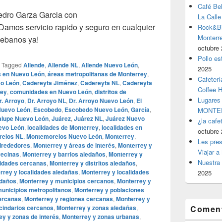
Café Be
dro Garza Garcia con
La Calle
mos servicio rapido y seguro en cualquier
Rock&Bil
Monter
uebanos ya!
octubre 
Pollo es
|
Tagged
Allende
,
Allende NL
,
Allende Nuevo León
,
2025
s en Nuevo León
,
áreas metropolitanas de Monterrey
,
Cafeterí
vo León
,
Cadereyta Jiménez
,
Cadereyta NL
,
Cadereyta
Coffee 
rey
,
comunidades en Nuevo León
,
distritos de
Lugares
r. Arroyo
,
Dr. Arroyo NL
,
Dr. Arroyo Nuevo León
,
El
Nuevo León
,
Escobedo
,
Escobedo Nuevo León
,
García
,
MONTER
lupe Nuevo León
,
Juárez
,
Juárez NL
,
Juárez Nuevo
¿la cafe
evo León
,
localidades de Monterrey
,
localidades en
octubre 
elos NL
,
Montemorelos Nuevo León
,
Monterrey
,
Les pres
lrededores
,
Monterrey y áreas de interés
,
Monterrey y
Viajar a
vecinas
,
Monterrey y barrios aledaños
,
Monterrey y
Nuestra 
idades cercanas
,
Monterrey y distritos aledaños
,
rrey y localidades aledañas
,
Monterrey y localidades
2025
edaños
,
Monterrey y municipios cercanos
,
Monterrey y
unicipios metropolitanos
,
Monterrey y poblaciones
ercanas
,
Monterrey y regiones cercanas
,
Monterrey y
cindarios cercanos
,
Monterrey y zonas aledañas
,
Coment
ey y zonas de interés
,
Monterrey y zonas urbanas
,