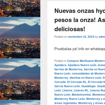
Nuevas onzas hyd
pesos la onza! As
deliciosas!
Posted on
noviembre 22, 2024
by
adm
Pruebalas ya! info en whatsap
Posted in
Comprar Marihuana Monter
Apodaca
,
Apodaca Nuevo León
,
área
barrios de Monterrey
,
barrios en Nue
Nuevo León
,
comunidades de Monter
Monterrey
,
distritos en Nuevo León
,
D
Cercado
,
El Cercado NL
,
El Cercado 
García Nuevo León
,
Guadalupe
,
Guada
León
,
Linares
,
Linares NL
,
Linares Nu
Nuevo León
,
Montemorelos
,
Montemor
Monterrey Nuevo León
,
Monterrey y a
áreas regionales
,
Monterrey y áreas 