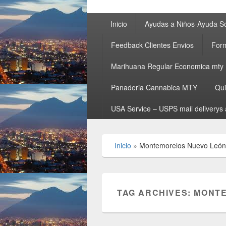
Primary
Inicio
Ayudas a Niños-Ayuda So
menu
Feedback Clientes Envios
Form
Marihuana Regular Economica mty
Panaderia Cannabica MTY
Qu
USA Service – USPS mail deliverys 
Inicio
»
Montemorelos Nuevo León
TAG ARCHIVES:
MONTE