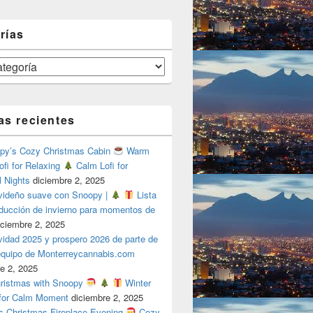
rías
as recientes
y’s Cozy Christmas Cabin
Warm
ofi for Relaxing
Calm Lofi for
l Nights
diciembre 2, 2025
videño suave con Snoopy |
Lista
oducción de invierno para momentos de
iciembre 2, 2025
vidad 2025 y prospero 2026 de parte de
 equipo de Monterreycannabis.com
e 2, 2025
ristmas with Snoopy
Winter
 for Calm Moment
diciembre 2, 2025
s Christmas Fireplace Evening
Cozy