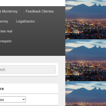
s Monterrey
Feedback Clientes
errey
Legalizacion
ntes real
 respeto
ch
os