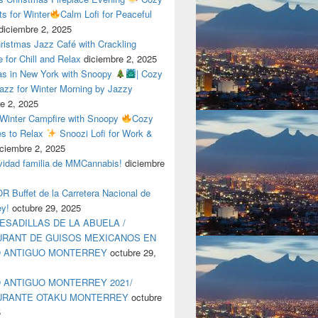
ts for Winter
Calm Lofi for Peaceful
diciembre 2, 2025
ristmas Jazz Café with Crackling
e for Chill and Relax
diciembre 2, 2025
as in New York with Snoopy
| Cozy
azz for Winter Morning by Jazzy
e 2, 2025
 Winter Campfire with Snoopy
Cozy
es to Relax
Snoozi Lofi for Work &
iciembre 2, 2025
avidad familia de MMCannabis!
diciembre
 Buffet de la Carretera Nacional de
ey!
octubre 29, 2025
ESADILLAS DE LA ABUELA /
RANT DE GUISOS MEXICANOS EN
O ANTIGUO MONTERREY
octubre 29,
 ANTIGUO MONTERREY 2021/
URANTE OTAKU MONTERREY
octubre
5