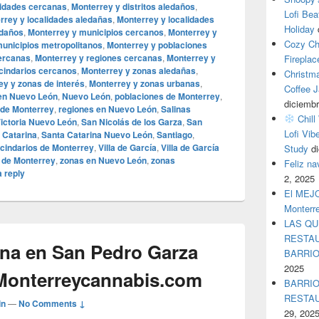
idades cercanas
,
Monterrey y distritos aledaños
,
Lofi Bea
rrey y localidades aledañas
,
Monterrey y localidades
Holiday
edaños
,
Monterrey y municipios cercanos
,
Monterrey y
Cozy Ch
unicipios metropolitanos
,
Monterrey y poblaciones
ercanas
,
Monterrey y regiones cercanas
,
Monterrey y
Fireplac
cindarios cercanos
,
Monterrey y zonas aledañas
,
Christm
ey y zonas de interés
,
Monterrey y zonas urbanas
,
Coffee J
en Nuevo León
,
Nuevo León
,
poblaciones de Monterrey
,
diciembr
 de Monterrey
,
regiones en Nuevo León
,
Salinas
Chill
Victoria Nuevo León
,
San Nicolás de los Garza
,
San
Lofi Vib
 Catarina
,
Santa Catarina Nuevo León
,
Santiago
,
cindarios de Monterrey
,
Villa de García
,
Villa de García
Study
d
 de Monterrey
,
zonas en Nuevo León
,
zonas
Feliz n
 reply
2, 2025
El MEJOR
Monterr
LAS QU
RESTAU
na en San Pedro Garza
BARRI
2025
Monterreycannabis.com
BARRIO
RESTA
in
—
No Comments ↓
29, 202