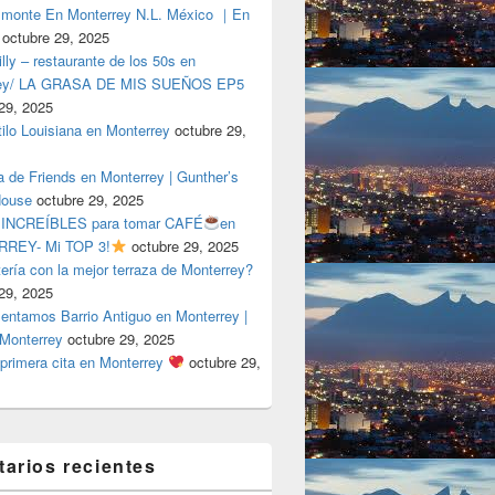
lmonte En Monterrey N.L. México ｜En
octubre 29, 2025
ly – restaurante de los 50s en
rey/ LA GRASA DE MIS SUEÑOS EP5
29, 2025
tilo Louisiana en Monterrey
octubre 29,
a de Friends en Monterrey | Gunther’s
House
octubre 29, 2025
 INCREÍBLES para tomar CAFÉ
en
REY- Mi TOP 3!
octubre 29, 2025
tería con la mejor terraza de Monterrey?
29, 2025
entamos Barrio Antiguo en Monterrey |
 Monterrey
octubre 29, 2025
primera cita en Monterrey
octubre 29,
arios recientes