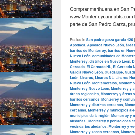
Comprar marihuana en San Pe
www.Monterreycannabis.com Da
parte de San Pedro Garza, pr
Posted in
San pedro garza garcia 420
Apodaca
,
Apodaca Nuevo León
,
área
barrios de Monterrey
,
barrios en Nue
Nuevo León
,
comunidades de Monter
Monterrey
,
distritos en Nuevo León
,
D
Cercado
,
El Cercado NL
,
El Cercado 
García Nuevo León
,
Guadalupe
,
Guada
León
,
Linares
,
Linares NL
,
Linares Nu
Nuevo León
,
Montemorelos
,
Montemor
Monterrey Nuevo León
,
Monterrey y a
áreas regionales
,
Monterrey y áreas 
barrios cercanos
,
Monterrey y comun
Monterrey y distritos cercanos
,
Monte
cercanas
,
Monterrey y municipios al
municipios de la región
,
Monterrey y m
aledañas.
,
Monterrey y poblaciones c
vecindarios aledaños
,
Monterrey y ve
Monterrey y zonas cercanas
,
Monterr