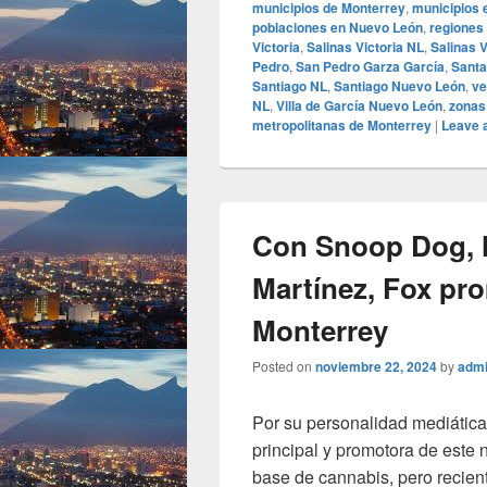
municipios de Monterrey
,
municipios 
poblaciones en Nuevo León
,
regiones
Victoria
,
Salinas Victoria NL
,
Salinas 
Pedro
,
San Pedro Garza García
,
Santa
Santiago NL
,
Santiago Nuevo León
,
ve
NL
,
Villa de García Nuevo León
,
zonas
metropolitanas de Monterrey
|
Leave a
Con Snoop Dog, 
Martínez, Fox pr
Monterrey
Posted on
noviembre 22, 2024
by
adm
Por su personalidad mediátic
principal y promotora de este 
base de cannabis, pero recien