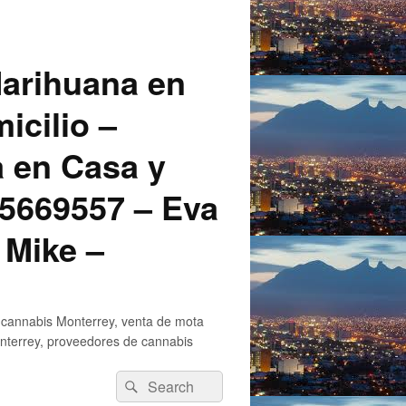
arihuana en
icilio –
a en Casa y
5669557 – Eva
 Mike –
 cannabis Monterrey, venta de mota
nterrey, proveedores de cannabis
Search
Search
for: