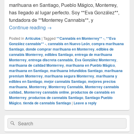
marihuana en Santiago, Pueblo Mágico, Monterrey,
has llegado al lugar perfecto. Soy **Eva González**,
fundadora de **Monterrey Cannabis**, y
## Encuentra la Mejor Marihuana en Sa
Continue reading
→
Posted in
Articulos
|
Tagged
**Cannabis en Monterrey** -
,
**Eva
González cannabis** -
,
cannabis en Nuevo León
,
compra marihuana
Santiago
,
donde comprar marihuana en Monterrey
,
edibles de
cannabis Monterrey
,
edibles Santiago
,
entrega de marihuana
Monterrey
,
entrega discreta cannabis
,
Eva González Monterrey
,
marihuana de calidad Monterrey
,
marihuana en Pueblo Mágico
,
marihuana en Santiago
,
marihuana infundidos Santiago
,
marihuana
premium Monterrey
,
marihuana segura Monterrey
,
marihuana y
edibles en Santiago
,
mejor cannabis Santiago
,
mejores precios
marihuana
,
Monterrey
,
Monterrey Cannabis
,
Monterrey cannabis
calidad.
,
Monterrey cannabis online
,
productos de cannabis en
Monterrey
,
productos de cannabis Santiago
,
Santiago Pueblo
Mágico
,
tienda de cannabis Santiago
|
Leave a reply
Primary
Search
Search
Sidebar
for:
Widget
Area