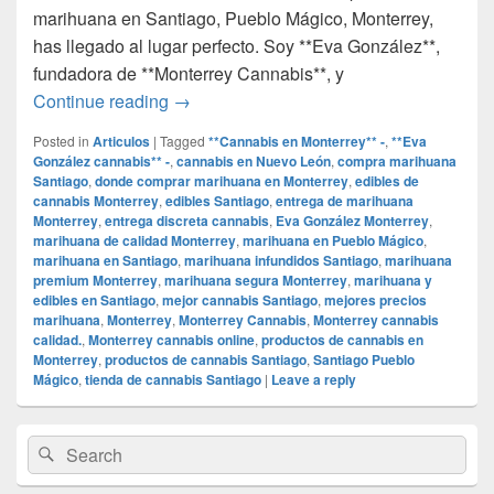
marihuana en Santiago, Pueblo Mágico, Monterrey,
has llegado al lugar perfecto. Soy **Eva González**,
fundadora de **Monterrey Cannabis**, y
## Encuentra la Mejor Marihuana en Sa
Continue reading
→
Posted in
Articulos
|
Tagged
**Cannabis en Monterrey** -
,
**Eva
González cannabis** -
,
cannabis en Nuevo León
,
compra marihuana
Santiago
,
donde comprar marihuana en Monterrey
,
edibles de
cannabis Monterrey
,
edibles Santiago
,
entrega de marihuana
Monterrey
,
entrega discreta cannabis
,
Eva González Monterrey
,
marihuana de calidad Monterrey
,
marihuana en Pueblo Mágico
,
marihuana en Santiago
,
marihuana infundidos Santiago
,
marihuana
premium Monterrey
,
marihuana segura Monterrey
,
marihuana y
edibles en Santiago
,
mejor cannabis Santiago
,
mejores precios
marihuana
,
Monterrey
,
Monterrey Cannabis
,
Monterrey cannabis
calidad.
,
Monterrey cannabis online
,
productos de cannabis en
Monterrey
,
productos de cannabis Santiago
,
Santiago Pueblo
Mágico
,
tienda de cannabis Santiago
|
Leave a reply
Primary
Search
Search
Sidebar
for:
Widget
Area