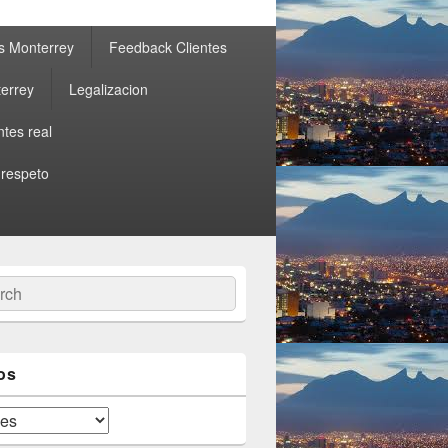
s Monterrey
Feedback Clientes
errey
Legalizacion
ntes real
 respeto
ch
os