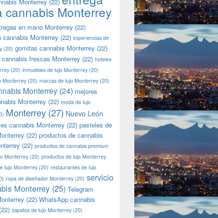
nnabis Monterrey
(22)
a cannabis Monterrey
tregas en mano Monterrey
(22)
a cannabis Monterrey
(22)
experiencias de
gomitas cannabis Monterrey
(22)
y
(20)
 cannabis frescas Monterrey
(22)
hoteles
rrey
(20)
inmuebles de lujo Monterrey
(20)
jo Monterrey
(20)
marcas de lujo Monterrey
(20)
nnabis Monterrey
(24)
mejores
nnabis Monterrey
(22)
moda de lujo
Monterrey
(27)
Nuevo León
0)
les cannabis Monterrey
(22)
pasteles de
onterrey
(22)
productos de cannabis
nterrey
(22)
productos de cannabis premium
jo Monterrey
(20)
productos de lujo Monterrey
de lujo Monterrey
(20)
restaurantes de lujo
servicio
0)
ropa de diseñador Monterrey
(20)
bis Monterrey
(25)
Telegram
onterrey
(22)
WhatsApp cannabis
(22)
zapatos de lujo Monterrey
(20)