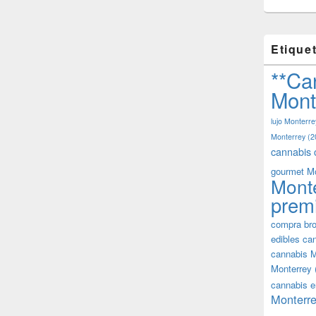
Etique
**Ca
Mont
lujo Monterre
Monterrey
(2
cannabis 
gourmet M
Mont
prem
compra bro
edibles ca
cannabis M
Monterrey
cannabis e
Monterre