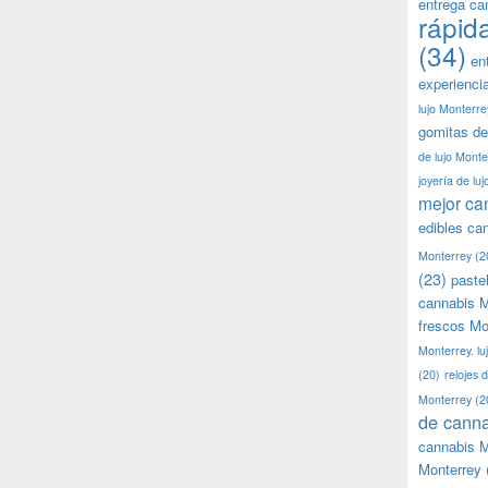
entrega ca
rápid
(34)
en
experienci
lujo Monterre
gomitas de
de lujo Monte
joyería de lu
mejor ca
edibles ca
Monterrey
(2
(23)
paste
cannabis M
frescos Mo
Monterrey. lu
(20)
relojes 
Monterrey
(2
de canna
cannabis M
Monterrey