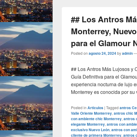
## Los Antros Má
Monterrey, Nuevo 
para el Glamour 
Posted on
agosto 24, 2024
by
admin
## Los Antros Más Lujosos y 
Guía Definitiva para el Glamou
experiencia nocturna de lujo e
Monterrey es conocida por su 
Posted in
Articulos
|
Tagged
antros Cen
Valle Oriente Monterrey
,
antros chic 
con ambiente chic Monterrey
,
antros 
elegante Monterrey
,
antros con ambie
exclusivo Nuevo León
,
antros con amb
cliente de primera Monterrey
,
antros 