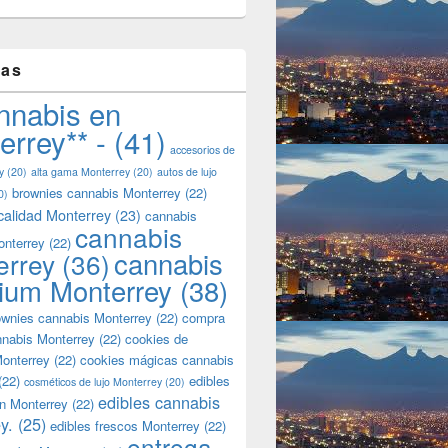
tas
nnabis en
errey** -
(41)
accesorios de
y
(20)
alta gama Monterrey
(20)
autos de lujo
brownies cannabis Monterrey
(22)
0)
calidad Monterrey
(23)
cannabis
cannabis
onterrey
(22)
cannabis
errey
(36)
ium Monterrey
(38)
wnies cannabis Monterrey
(22)
compra
nnabis Monterrey
(22)
cookies de
onterrey
(22)
cookies mágicas cannabis
(22)
edibles
cosméticos de lujo Monterrey
(20)
edibles cannabis
n Monterrey
(22)
y.
(25)
edibles frescos Monterrey
(22)
entrega