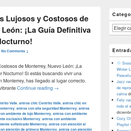
Catego
s Lujosos y Costosos de
Categorías
León: ¡La Guía Definitiva
Nocturno!
Entrad
—
No Comments ↓
Snoop
Costosos de Monterrey, Nuevo León: ¡La
Winter L
r Nocturno! Si estás buscando vivir una
Peacefu
n Monterrey, has llegado al lugar correcto.
Jazz na
## Los Antros Más Lujosos y Costoso
vibrante
Continue reading
→
de repr
calma
d
Feliz na
trito Valle
,
antros chic Centrito Valle
,
antros chic en
todo el
Monterrey
,
antros con alta seguridad Monterrey
,
antros
diciembr
con ambiente de lujo Monterrey
,
antros con ambiente
Cozy Ch
nte exclusivo Monterrey
,
antros con ambiente
iente sofisticado Monterrey
,
antros con atención al
Playlist
con atención de primera Monterrey
,
antros con atención
Snoopy’