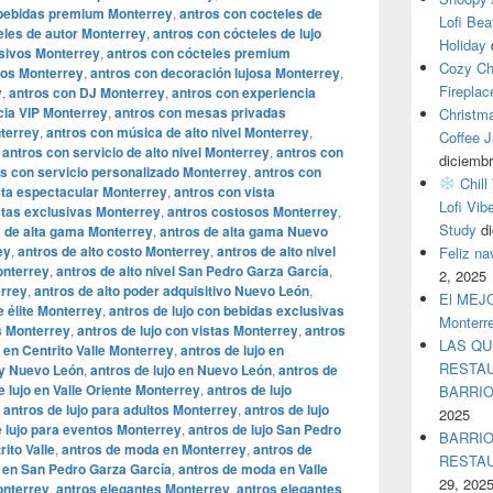
 bebidas premium Monterrey
,
antros con cocteles de
Lofi Bea
eles de autor Monterrey
,
antros con cócteles de lujo
Holiday
usivos Monterrey
,
antros con cócteles premium
Cozy Ch
tos Monterrey
,
antros con decoración lujosa Monterrey
,
Fireplac
y
,
antros con DJ Monterrey
,
antros con experiencia
cia VIP Monterrey
,
antros con mesas privadas
Christm
terrey
,
antros con música de alto nivel Monterrey
,
Coffee J
,
antros con servicio de alto nivel Monterrey
,
antros con
diciembr
s con servicio personalizado Monterrey
,
antros con
Chill
sta espectacular Monterrey
,
antros con vista
Lofi Vib
stas exclusivas Monterrey
,
antros costosos Monterrey
,
Study
d
s de alta gama Monterrey
,
antros de alta gama Nuevo
ey
,
antros de alto costo Monterrey
,
antros de alto nivel
Feliz n
onterrey
,
antros de alto nivel San Pedro Garza García
,
2, 2025
errey
,
antros de alto poder adquisitivo Nuevo León
,
El MEJOR
e élite Monterrey
,
antros de lujo con bebidas exclusivas
Monterr
es Monterrey
,
antros de lujo con vistas Monterrey
,
antros
LAS QU
o en Centrito Valle Monterrey
,
antros de lujo en
RESTAU
ey Nuevo León
,
antros de lujo en Nuevo León
,
antros de
e lujo en Valle Oriente Monterrey
,
antros de lujo
BARRI
,
antros de lujo para adultos Monterrey
,
antros de lujo
2025
e lujo para eventos Monterrey
,
antros de lujo San Pedro
BARRIO
ito Valle
,
antros de moda en Monterrey
,
antros de
RESTA
 en San Pedro Garza García
,
antros de moda en Valle
29, 202
onterrey
,
antros elegantes Monterrey
,
antros elegantes