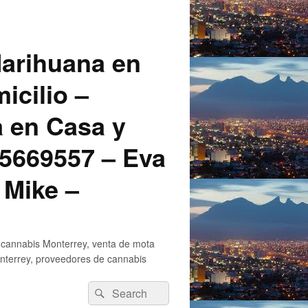
arihuana en
icilio –
a en Casa y
5669557 – Eva
 Mike –
 cannabis Monterrey, venta de mota
nterrey, proveedores de cannabis
Search
Search
for: