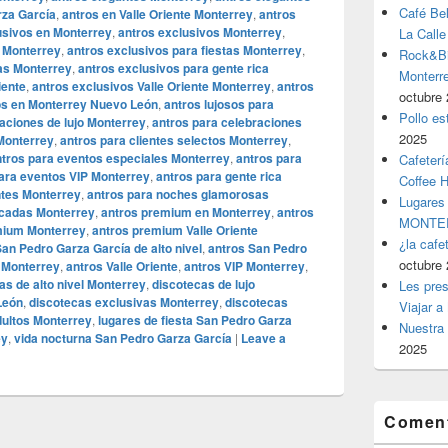
Café Be
rza García
,
antros en Valle Oriente Monterrey
,
antros
usivos en Monterrey
,
antros exclusivos Monterrey
,
La Calle
s Monterrey
,
antros exclusivos para fiestas Monterrey
,
Rock&Bil
das Monterrey
,
antros exclusivos para gente rica
Monter
iente
,
antros exclusivos Valle Oriente Monterrey
,
antros
octubre 
os en Monterrey Nuevo León
,
antros lujosos para
Pollo es
aciones de lujo Monterrey
,
antros para celebraciones
2025
Monterrey
,
antros para clientes selectos Monterrey
,
ntros para eventos especiales Monterrey
,
antros para
Cafeterí
ara eventos VIP Monterrey
,
antros para gente rica
Coffee 
ntes Monterrey
,
antros para noches glamorosas
Lugares
icadas Monterrey
,
antros premium en Monterrey
,
antros
MONTER
mium Monterrey
,
antros premium Valle Oriente
¿la cafe
San Pedro Garza García de alto nivel
,
antros San Pedro
octubre 
s Monterrey
,
antros Valle Oriente
,
antros VIP Monterrey
,
as de alto nivel Monterrey
,
discotecas de lujo
Les pres
León
,
discotecas exclusivas Monterrey
,
discotecas
Viajar a
dultos Monterrey
,
lugares de fiesta San Pedro Garza
Nuestra 
ey
,
vida nocturna San Pedro Garza García
|
Leave a
2025
Coment