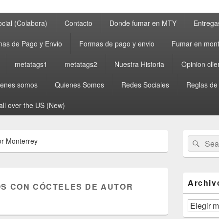
cial (Colabora)
Contacto
Donde fumar en MTY
Entrega
as de Pago y Envio
Formas de pago y envio
Fumar en mont
metatags1
metatags2
Nuestra Historia
Opinion clie
ienes somos
Quienes Somos
Redes Sociales
Reglas de
all over the US (New)
Primary
Search
Sear
or Monterrey
Sidebar
for:
Widget
Area
Archiv
S CON CÓCTELES DE AUTOR
Archivos