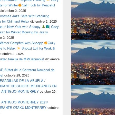
ts for Winter
Calm Lofi for Peaceful
diciembre 2, 2025
ristmas Jazz Café with Crackling
e for Chill and Relax
diciembre 2, 2025
as in New York with Snoopy
| Cozy
azz for Winter Morning by Jazzy
e 2, 2025
 Winter Campfire with Snoopy
Cozy
es to Relax
Snoozi Lofi for Work &
iciembre 2, 2025
avidad familia de MMCannabis!
diciembre
 Buffet de la Carretera Nacional de
ey!
octubre 29, 2025
ESADILLAS DE LA ABUELA /
RANT DE GUISOS MEXICANOS EN
O ANTIGUO MONTERREY
octubre 29,
 ANTIGUO MONTERREY 2021/
URANTE OTAKU MONTERREY
octubre
5