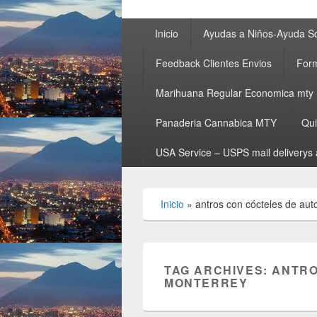
Primary
Inicio
Ayudas a Niños-Ayuda So
menu
Feedback Clientes Envios
Form
Marihuana Regular Economica mty
Panaderia Cannabica MTY
Qu
USA Service – USPS mail deliverys 
Inicio
»
antros con cócteles de aut
TAG ARCHIVES:
ANTRO
MONTERREY