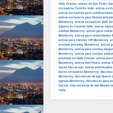
Valle Oriente
,
antros en San Pedro Ga
exclusivos Centrito Valle
,
antros excl
antros exclusivos para celebracione
antros exclusivos para fiestas priva
Monterrey
,
antros exclusivos Valle Or
lujosos en Centrito Valle
,
antros lujos
adultos Monterrey
,
antros para celebr
Monterrey
,
antros para celebridades 
antros para clientes VIP Monterrey
,
a
eventos privados Monterrey
,
antros p
Monterrey
,
antros para noches elega
Monterrey
,
antros para noches sofist
premium en Valle Oriente
,
antros pre
Monterrey
,
antros San Pedro
,
antros 
Garza García lujo
,
antros sofisticado
bares exclusivos Monterrey
,
discotec
Monterrey
,
discotecas de lujo Nuevo 
lujosas Monterrey
,
discotecas para a
García
,
vida nocturna de lujo Monterr
reply