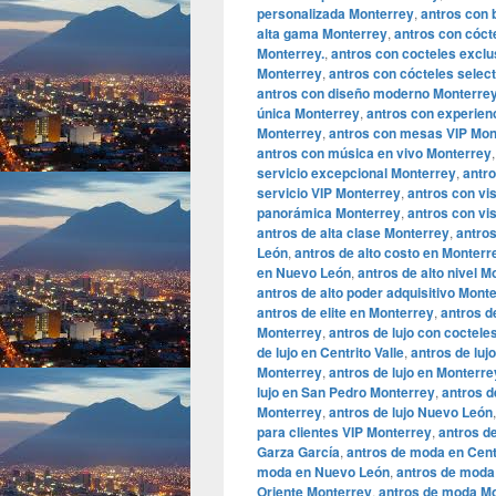
personalizada Monterrey
,
antros con
alta gama Monterrey
,
antros con cóct
Monterrey.
,
antros con cocteles excl
Monterrey
,
antros con cócteles selec
antros con diseño moderno Monterre
única Monterrey
,
antros con experien
Monterrey
,
antros con mesas VIP Mon
antros con música en vivo Monterrey
servicio excepcional Monterrey
,
antro
servicio VIP Monterrey
,
antros con vi
panorámica Monterrey
,
antros con vi
antros de alta clase Monterrey
,
antro
León
,
antros de alto costo en Monterr
en Nuevo León
,
antros de alto nivel M
antros de alto poder adquisitivo Mont
antros de elite en Monterrey
,
antros d
Monterrey
,
antros de lujo con coctel
de lujo en Centrito Valle
,
antros de luj
Monterrey
,
antros de lujo en Monterr
lujo en San Pedro Monterrey
,
antros d
Monterrey
,
antros de lujo Nuevo León
para clientes VIP Monterrey
,
antros d
Garza García
,
antros de moda en Centr
moda en Nuevo León
,
antros de moda
Oriente Monterrey
,
antros de moda M