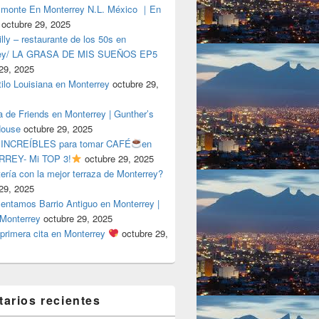
lmonte En Monterrey N.L. México ｜En
octubre 29, 2025
ly – restaurante de los 50s en
rey/ LA GRASA DE MIS SUEÑOS EP5
29, 2025
tilo Louisiana en Monterrey
octubre 29,
a de Friends en Monterrey | Gunther’s
House
octubre 29, 2025
 INCREÍBLES para tomar CAFÉ
en
REY- Mi TOP 3!
octubre 29, 2025
tería con la mejor terraza de Monterrey?
29, 2025
entamos Barrio Antiguo en Monterrey |
 Monterrey
octubre 29, 2025
primera cita en Monterrey
octubre 29,
arios recientes