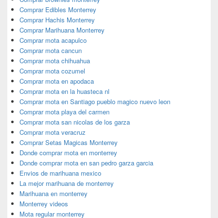
Comprar Edibles Monterrey
Comprar Hachis Monterrey
Comprar Marihuana Monterrey
Comprar mota acapulco
Comprar mota cancun
Comprar mota chihuahua
Comprar mota cozumel
Comprar mota en apodaca
Comprar mota en la huasteca nl
Comprar mota en Santiago pueblo magico nuevo leon
Comprar mota playa del carmen
Comprar mota san nicolas de los garza
Comprar mota veracruz
Comprar Setas Magicas Monterrey
Donde comprar mota en monterrey
Donde comprar mota en san pedro garza garcia
Envios de marihuana mexico
La mejor marihuana de monterrey
Marihuana en monterrey
Monterrey videos
Mota regular monterrey