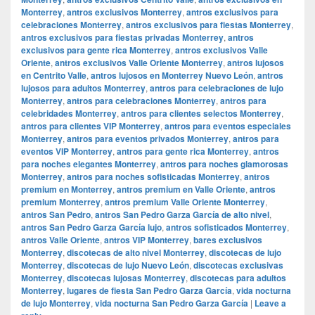
Monterrey
,
antros exclusivos Monterrey
,
antros exclusivos para
celebraciones Monterrey
,
antros exclusivos para fiestas Monterrey
,
antros exclusivos para fiestas privadas Monterrey
,
antros
exclusivos para gente rica Monterrey
,
antros exclusivos Valle
Oriente
,
antros exclusivos Valle Oriente Monterrey
,
antros lujosos
en Centrito Valle
,
antros lujosos en Monterrey Nuevo León
,
antros
lujosos para adultos Monterrey
,
antros para celebraciones de lujo
Monterrey
,
antros para celebraciones Monterrey
,
antros para
celebridades Monterrey
,
antros para clientes selectos Monterrey
,
antros para clientes VIP Monterrey
,
antros para eventos especiales
Monterrey
,
antros para eventos privados Monterrey
,
antros para
eventos VIP Monterrey
,
antros para gente rica Monterrey
,
antros
para noches elegantes Monterrey
,
antros para noches glamorosas
Monterrey
,
antros para noches sofisticadas Monterrey
,
antros
premium en Monterrey
,
antros premium en Valle Oriente
,
antros
premium Monterrey
,
antros premium Valle Oriente Monterrey
,
antros San Pedro
,
antros San Pedro Garza García de alto nivel
,
antros San Pedro Garza García lujo
,
antros sofisticados Monterrey
,
antros Valle Oriente
,
antros VIP Monterrey
,
bares exclusivos
Monterrey
,
discotecas de alto nivel Monterrey
,
discotecas de lujo
Monterrey
,
discotecas de lujo Nuevo León
,
discotecas exclusivas
Monterrey
,
discotecas lujosas Monterrey
,
discotecas para adultos
Monterrey
,
lugares de fiesta San Pedro Garza García
,
vida nocturna
de lujo Monterrey
,
vida nocturna San Pedro Garza García
|
Leave a