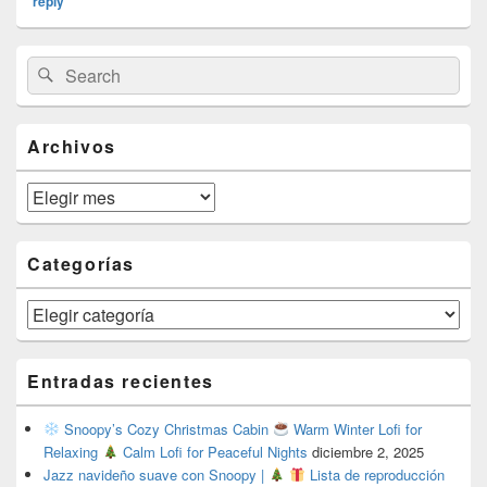
reply
Primary
Search
Search
Sidebar
for:
Widget
Area
Archivos
Archivos
Categorías
Categorías
Entradas recientes
Snoopy’s Cozy Christmas Cabin
Warm Winter Lofi for
Relaxing
Calm Lofi for Peaceful Nights
diciembre 2, 2025
Jazz navideño suave con Snoopy |
Lista de reproducción