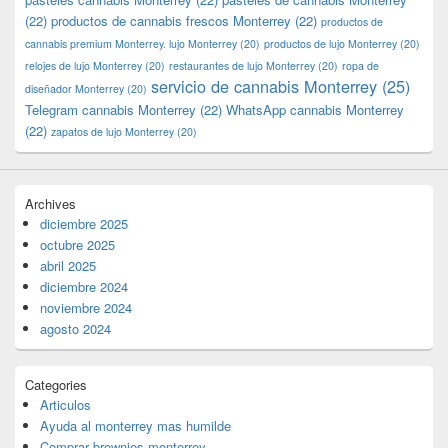
(22)
productos de cannabis frescos Monterrey
(22)
productos de
cannabis premium Monterrey. lujo Monterrey
(20)
productos de lujo Monterrey
(20)
relojes de lujo Monterrey
(20)
restaurantes de lujo Monterrey
(20)
ropa de
servicio de cannabis Monterrey
(25)
diseñador Monterrey
(20)
Telegram cannabis Monterrey
(22)
WhatsApp cannabis Monterrey
(22)
zapatos de lujo Monterrey
(20)
Archives
diciembre 2025
octubre 2025
abril 2025
diciembre 2024
noviembre 2024
agosto 2024
Categories
Articulos
Ayuda al monterrey mas humilde
Comprar brownies monterrey