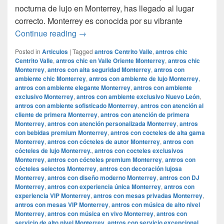
nocturna de lujo en Monterrey, has llegado al lugar
correcto. Monterrey es conocida por su vibrante
## Los Antros Más Lujosos y Costosos de
Continue reading
→
Posted in
Articulos
|
Tagged
antros Centrito Valle
,
antros chic
Centrito Valle
,
antros chic en Valle Oriente Monterrey
,
antros chic
Monterrey
,
antros con alta seguridad Monterrey
,
antros con
ambiente chic Monterrey
,
antros con ambiente de lujo Monterrey
,
antros con ambiente elegante Monterrey
,
antros con ambiente
exclusivo Monterrey
,
antros con ambiente exclusivo Nuevo León
,
antros con ambiente sofisticado Monterrey
,
antros con atención al
cliente de primera Monterrey
,
antros con atención de primera
Monterrey
,
antros con atención personalizada Monterrey
,
antros
con bebidas premium Monterrey
,
antros con cocteles de alta gama
Monterrey
,
antros con cócteles de autor Monterrey
,
antros con
cócteles de lujo Monterrey.
,
antros con cocteles exclusivos
Monterrey
,
antros con cócteles premium Monterrey
,
antros con
cócteles selectos Monterrey
,
antros con decoración lujosa
Monterrey
,
antros con diseño moderno Monterrey
,
antros con DJ
Monterrey
,
antros con experiencia única Monterrey
,
antros con
experiencia VIP Monterrey
,
antros con mesas privadas Monterrey
,
antros con mesas VIP Monterrey
,
antros con música de alto nivel
Monterrey
,
antros con música en vivo Monterrey
,
antros con
servicio de alto nivel Monterrey
,
antros con servicio excepcional