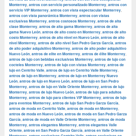
Monterrey
,
antros con servicio personalizado Monterrey
,
antros con
servicio VIP Monterrey
,
antros con vista espectacular Monterrey
,
antros con vista panorámica Monterrey
,
antros con vistas
exclusivas Monterrey
,
antros costosos Monterrey
,
antros de alta
clase Monterrey
,
antros de alta gama Monterrey
,
antros de alta
gama Nuevo León
,
antros de alto costo en Monterrey
,
antros de alto
costo Monterrey
,
antros de alto nivel en Nuevo León
,
antros de alto
nivel Monterrey
,
antros de alto nivel San Pedro Garza García
,
antros
de alto poder adquisitivo Monterrey
,
antros de alto poder adquisitivo
Nuevo León
,
antros de elite en Monterrey
,
antros de élite Monterrey
,
antros de lujo con bebidas exclusivas Monterrey
,
antros de lujo con
cocteles Monterrey
,
antros de lujo con vistas Monterrey
,
antros de
lujo en Centrito Valle
,
antros de lujo en Centrito Valle Monterrey
,
antros de lujo en Monterrey
,
antros de lujo en Monterrey Nuevo
León
,
antros de lujo en Nuevo León
,
antros de lujo en San Pedro
Monterrey
,
antros de lujo en Valle Oriente Monterrey
,
antros de lujo
Monterrey
,
antros de lujo Nuevo León
,
antros de lujo para adultos
Monterrey
,
antros de lujo para clientes VIP Monterrey
,
antros de lujo
para eventos Monterrey
,
antros de lujo San Pedro Garza García
,
antros de moda en Centrito Valle
,
antros de moda en Monterrey
,
antros de moda en Nuevo León
,
antros de moda en San Pedro Garza
García
,
antros de moda en Valle Oriente Monterrey
,
antros de moda
Monterrey
,
antros elegantes Monterrey
,
antros elegantes Valle
Oriente
,
antros en San Pedro Garza García
,
antros en Valle Oriente
Monterrey
,
antros exclusivos Centrito Valle
,
antros exclusivos en