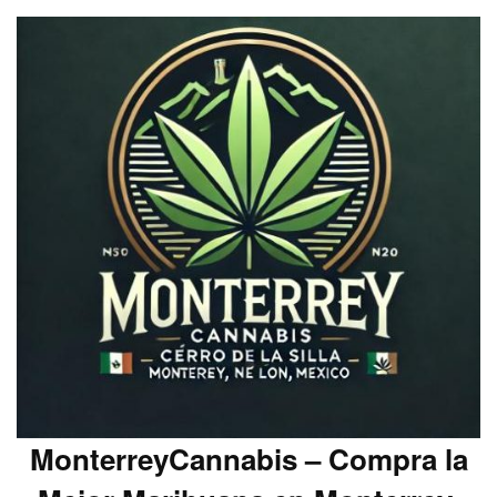
MonterreyCannabis – Compra la