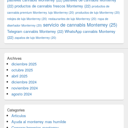
(22)
productos de cannabis frescos Monterrey
(22)
productos de
cannabis premium Monterrey. lujo Monterrey
(20)
productos de lujo Monterrey
(20)
relojes de lujo Monterrey
(20)
restaurantes de lujo Monterrey
(20)
ropa de
servicio de cannabis Monterrey
(25)
diseñador Monterrey
(20)
Telegram cannabis Monterrey
(22)
WhatsApp cannabis Monterrey
(22)
zapatos de lujo Monterrey
(20)
Archives
diciembre 2025
octubre 2025
abril 2025
diciembre 2024
noviembre 2024
agosto 2024
Categories
Articulos
Ayuda al monterrey mas humilde
Comprar brownies monterrey