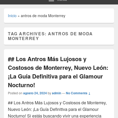
Inicio
»
antros de moda Monterrey
TAG ARCHIVES:
ANTROS DE MODA
MONTERREY
## Los Antros Más Lujosos y
Costosos de Monterrey, Nuevo León:
¡La Guía Definitiva para el Glamour
Nocturno!
Posted on
agosto 24, 2024
by
admin
—
No Comments ↓
## Los Antros Más Lujosos y Costosos de Monterrey,
Nuevo León: ¡La Guía Definitiva para el Glamour
Nocturno! Si estás buscando vivir una experiencia