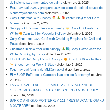
de invierno para momentos de calma
diciembre 2, 2025
Feliz navidad 2025 y prospero 2026 de parte de todo el equipo de
Monterreycannabis.com
diciembre 2, 2025
Cozy Christmas with Snoopy
Winter Playlist for Calm
Moment
diciembre 2, 2025
Snoopy’s Christmas Fireplace Evening
Cozy Lofi Beats for
Winter
Calm Lofi for Peaceful Holiday
diciembre 2, 2025
Cozy Christmas Jazz Café with Crackling Fireplace for Chill and
Relax
diciembre 2, 2025
Christmas in New York with Snoopy
| Cozy Coffee Jazz for
Winter Morning by Jazzy
diciembre 2, 2025
Chill Winter Campfire with Snoopy
Cozy Lofi Vibes to Relax
Snoozi Lofi for Work & Study
diciembre 2, 2025
Feliz navidad familia de MMCannabis!
diciembre 2, 2025
El MEJOR Buffet de la Carretera Nacional de Monterrey!
octubre
29, 2025
LAS QUESADILLAS DE LA ABUELA / RESTAURANT DE
GUISOS MEXICANOS EN BARRIO ANTIGUO MONTERREY
octubre 29, 2025
BARRIO ANTIGUO MONTERREY 2021/ RESTAURANTE OTAKU
MONTERREY
octubre 29, 2025