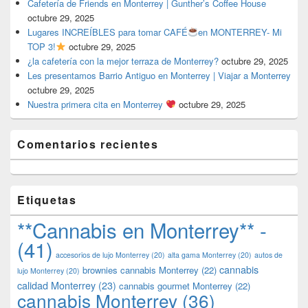
Cafetería de Friends en Monterrey | Gunther’s Coffee House
octubre 29, 2025
Lugares INCREÍBLES para tomar CAFÉ
en MONTERREY- Mi
TOP 3!
octubre 29, 2025
¿la cafetería con la mejor terraza de Monterrey?
octubre 29, 2025
Les presentamos Barrio Antiguo en Monterrey | Viajar a Monterrey
octubre 29, 2025
Nuestra primera cita en Monterrey
octubre 29, 2025
Comentarios recientes
Etiquetas
**Cannabis en Monterrey** -
(41)
accesorios de lujo Monterrey
(20)
alta gama Monterrey
(20)
autos de
cannabis
brownies cannabis Monterrey
(22)
lujo Monterrey
(20)
calidad Monterrey
(23)
cannabis gourmet Monterrey
(22)
cannabis Monterrey
(36)