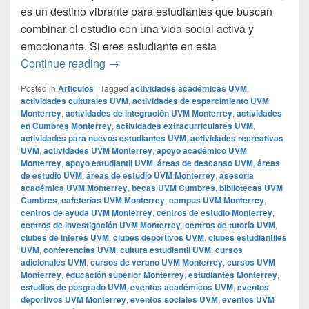
es un destino vibrante para estudiantes que buscan
combinar el estudio con una vida social activa y
emocionante. Si eres estudiante en esta
## Descubre Dónde Estudiar y Disfrutar 
Continue reading
→
Posted in
Articulos
|
Tagged
actividades académicas UVM
,
actividades culturales UVM
,
actividades de esparcimiento UVM
Monterrey
,
actividades de integración UVM Monterrey
,
actividades
en Cumbres Monterrey
,
actividades extracurriculares UVM
,
actividades para nuevos estudiantes UVM
,
actividades recreativas
UVM
,
actividades UVM Monterrey
,
apoyo académico UVM
Monterrey
,
apoyo estudiantil UVM
,
áreas de descanso UVM
,
áreas
de estudio UVM
,
áreas de estudio UVM Monterrey
,
asesoría
académica UVM Monterrey
,
becas UVM Cumbres
,
bibliotecas UVM
Cumbres
,
cafeterías UVM Monterrey
,
campus UVM Monterrey
,
centros de ayuda UVM Monterrey
,
centros de estudio Monterrey
,
centros de investigación UVM Monterrey
,
centros de tutoría UVM
,
clubes de interés UVM
,
clubes deportivos UVM
,
clubes estudiantiles
UVM
,
conferencias UVM
,
cultura estudiantil UVM
,
cursos
adicionales UVM
,
cursos de verano UVM Monterrey
,
cursos UVM
Monterrey
,
educación superior Monterrey
,
estudiantes Monterrey
,
estudios de posgrado UVM
,
eventos académicos UVM
,
eventos
deportivos UVM Monterrey
,
eventos sociales UVM
,
eventos UVM