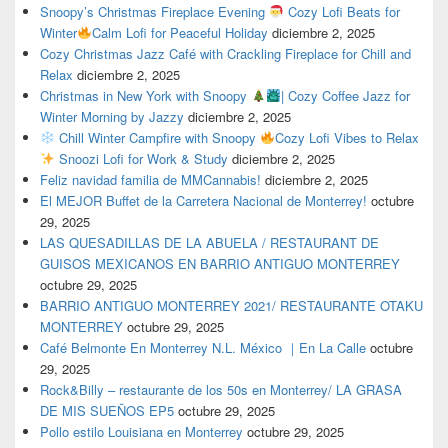
Snoopy’s Christmas Fireplace Evening
Cozy Lofi Beats for
Winter
Calm Lofi for Peaceful Holiday
diciembre 2, 2025
Cozy Christmas Jazz Café with Crackling Fireplace for Chill and
Relax
diciembre 2, 2025
Christmas in New York with Snoopy
| Cozy Coffee Jazz for
Winter Morning by Jazzy
diciembre 2, 2025
Chill Winter Campfire with Snoopy
Cozy Lofi Vibes to Relax
Snoozi Lofi for Work & Study
diciembre 2, 2025
Feliz navidad familia de MMCannabis!
diciembre 2, 2025
El MEJOR Buffet de la Carretera Nacional de Monterrey!
octubre
29, 2025
LAS QUESADILLAS DE LA ABUELA / RESTAURANT DE
GUISOS MEXICANOS EN BARRIO ANTIGUO MONTERREY
octubre 29, 2025
BARRIO ANTIGUO MONTERREY 2021/ RESTAURANTE OTAKU
MONTERREY
octubre 29, 2025
Café Belmonte En Monterrey N.L. México ｜En La Calle
octubre
29, 2025
Rock&Billy – restaurante de los 50s en Monterrey/ LA GRASA
DE MIS SUEÑOS EP5
octubre 29, 2025
Pollo estilo Louisiana en Monterrey
octubre 29, 2025