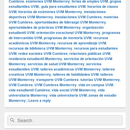
Cumbres
,
exámenes UVM Monterrey
,
ferias de empleo UVM
,
grupos
estudiantiles UVM.
,
guía para estudiantes UVM
,
horarios de clases
UVM
,
horarios de exámenes UVM Monterrey
,
instalaciones
deportivas UVM Monterrey
,
instalaciones UVM Cumbres
,
materias
UVM Cumbres
,
oportunidades de liderazgo UVM Monterrey
,
oportunidades de prácticas UVM Monterrey
,
organización
estudiantil UVM
,
orientación vocacional UVM Monterrey
,
programas
de intercambio UVM
,
programas de mentoría UVM
,
recursos
académicos UVM Monterrey
,
recursos de aprendizaje UVM
,
recursos de biblioteca UVM Monterrey
,
recursos para estudiantes
UVM
,
redes sociales UVM Cumbres
,
relaciones públicas UVM
,
residencia estudiantil Monterrey
,
servicios de orientación UVM
Monterrey
,
servicios de salud UVM Monterrey
,
servicios
estudiantiles UVM
,
talleres académicos UVM Monterrey
,
talleres
creativos UVM Monterrey
,
talleres de habilidades UVM
,
talleres
UVM Monterrey
,
transporte UVM Cumbres
,
tutorías UVM Monterrey
,
UVM Cumbres
,
UVM Cumbres Monterrey
,
vida en campus UVM
,
vida estudiantil Cumbres
,
vida social UVM Monterrey
,
vida
universitaria Monterrey
,
vida universitaria UVM
,
zonas de estudio
Monterrey
|
Leave a reply
Primary
Search
Search
Sidebar
for:
Widget