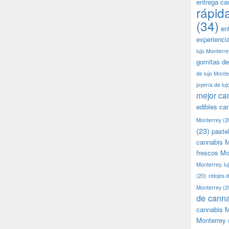
entrega ca
rápid
(34)
en
experienci
lujo Monterre
gomitas de
de lujo Monte
joyería de lu
mejor ca
edibles ca
Monterrey
(2
(23)
paste
cannabis M
frescos Mo
Monterrey. lu
(20)
relojes 
Monterrey
(2
de canna
cannabis M
Monterrey