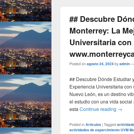
## Descubre Dónd
Monterrey: La Me
Universitaria con
www.monterreyc
Posted on
agosto 24, 2024
by
admin
## Descubre Dónde Estudiar y 
Experiencia Universitaria co
Nuevo León, es un destino vi
el estudio con una vida social
## Desc
esta
Continue reading
→
Posted in
Articulos
|
Tagged
activida
actividades de esparcimiento UVM M