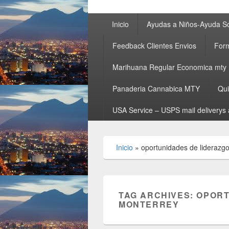
Primary
Inicio
Ayudas a Niños-Ayuda So
menu
Feedback Clientes Envios
Form
Marihuana Regular Economica mty
Panaderia Cannabica MTY
Qu
USA Service – USPS mail deliverys 
Inicio
»
oportunidades de lideraz
TAG ARCHIVES:
OPORT
MONTERREY