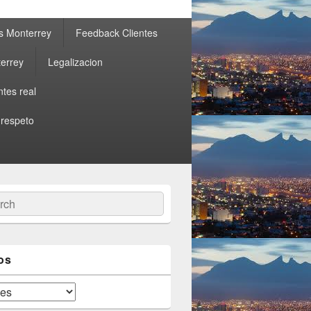
s Monterrey
Feedback Clientes
errey
Legalizacion
ntes real
 respeto
ch
os