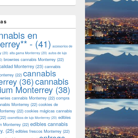
tas
nnabis en
errey** -
(41)
accesorios de
y
(20)
alta gama Monterrey
(20)
autos de lujo
brownies cannabis Monterrey
(22)
0)
calidad Monterrey
(23)
cannabis
cannabis
onterrey
(22)
cannabis
errey
(36)
ium Monterrey
(38)
wnies cannabis Monterrey
(22)
compra
nnabis Monterrey
(22)
cookies de
onterrey
(22)
cookies mágicas cannabis
(22)
edibles
cosméticos de lujo Monterrey
(20)
edibles cannabis
n Monterrey
(22)
y.
(25)
edibles frescos Monterrey
(22)
entrega