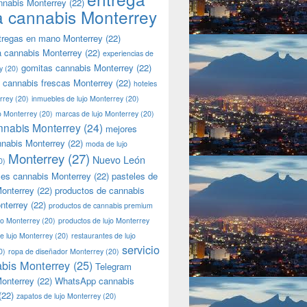
nnabis Monterrey
(22)
a cannabis Monterrey
tregas en mano Monterrey
(22)
a cannabis Monterrey
(22)
experiencias de
gomitas cannabis Monterrey
(22)
y
(20)
 cannabis frescas Monterrey
(22)
hoteles
rrey
(20)
inmuebles de lujo Monterrey
(20)
jo Monterrey
(20)
marcas de lujo Monterrey
(20)
nnabis Monterrey
(24)
mejores
nnabis Monterrey
(22)
moda de lujo
Monterrey
(27)
Nuevo León
0)
les cannabis Monterrey
(22)
pasteles de
onterrey
(22)
productos de cannabis
nterrey
(22)
productos de cannabis premium
jo Monterrey
(20)
productos de lujo Monterrey
de lujo Monterrey
(20)
restaurantes de lujo
servicio
0)
ropa de diseñador Monterrey
(20)
bis Monterrey
(25)
Telegram
onterrey
(22)
WhatsApp cannabis
(22)
zapatos de lujo Monterrey
(20)