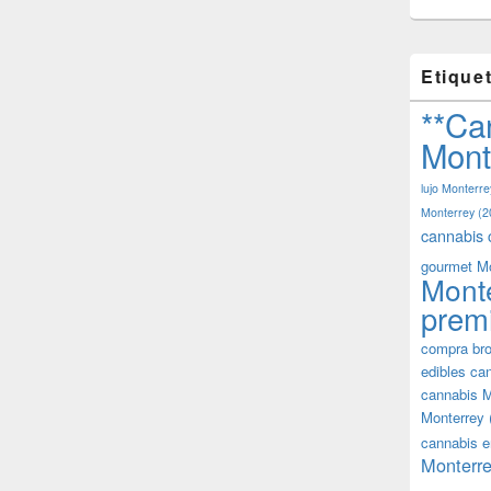
Etique
**Ca
Mont
lujo Monterre
Monterrey
(2
cannabis 
gourmet M
Mont
prem
compra bro
edibles ca
cannabis M
Monterrey
cannabis e
Monterre