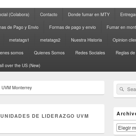
cial (Colabora)
Contacto
Donde fumar en MTY
Entrega
as de Pago y Envio
Formas de pago y envio
Fumar en mont
metatags1
metatags2
Nuestra Historia
Opinion clie
ienes somos
Quienes Somos
Redes Sociales
Reglas de
all over the US (New)
Primary
Search
Sear
go UVM Monterrey
Sidebar
for:
Widget
Area
Archiv
UNIDADES DE LIDERAZGO UVM
Archivos