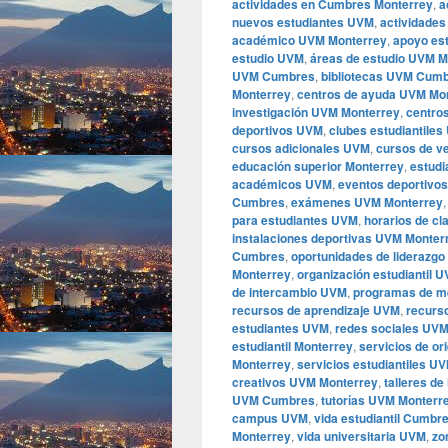
actividades en Cumbres Monterrey
,
a
nuevos estudiantes UVM
,
actividades
académico UVM Monterrey
,
apoyo est
estudio UVM
,
áreas de estudio UVM M
UVM Cumbres
,
bibliotecas UVM Cum
Monterrey
,
centros de ayuda UVM Mo
investigación UVM Monterrey
,
centros
deportivos UVM
,
clubes estudiantile
cursos adicionales UVM
,
cursos de v
educación superior Monterrey
,
estudi
académicos UVM
,
eventos deportivo
Cumbres
,
exámenes UVM Monterrey
para estudiantes UVM
,
horarios de c
instalaciones deportivas UVM Monter
Cumbres
,
oportunidades de liderazg
Monterrey
,
organización estudiantil 
de intercambio UVM
,
programas de m
recursos de aprendizaje UVM
,
recurs
estudiantes UVM
,
redes sociales UV
estudiantil Monterrey
,
servicios de o
Monterrey
,
servicios estudiantiles U
creativos UVM Monterrey
,
talleres d
UVM Cumbres
,
tutorías UVM Monterr
campus UVM
,
vida estudiantil Cumbr
Monterrey
,
vida universitaria UVM
,
zo