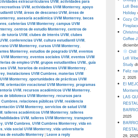
ctividades extracurriculares UVM
,
actividades para
Lofi Bea
 recreativas UVM
,
actividades UVM Monterrey
,
apoyo
udiantil UVM
,
áreas de descanso UVM
,
áreas de
Holiday
onterrey
,
asesoría académica UVM Monterrey
,
becas
Cozy Ch
bres
,
cafeterías UVM Monterrey
,
campus UVM
Fireplac
nterrey
,
centros de estudio Monterrey
,
centros de
Christm
 de tutoría UVM
,
clubes de interés UVM
,
clubes
Coffee J
s UVM
,
conferencias UVM
,
cultura estudiantil UVM
,
diciembr
erano UVM Monterrey
,
cursos UVM Monterrey
,
antes Monterrey
,
estudios de posgrado UVM
,
eventos
Chill
s UVM Monterrey
,
eventos sociales UVM
,
eventos UVM
Lofi Vib
,
ferias de empleo UVM
,
grupos estudiantiles UVM.
,
guía
Study
d
lases UVM
,
horarios de exámenes UVM Monterrey
,
Feliz n
rey
,
instalaciones UVM Cumbres
,
materias UVM
2, 2025
o UVM Monterrey
,
oportunidades de prácticas UVM
El MEJOR
UVM
,
orientación vocacional UVM Monterrey
,
programas
entoría UVM
,
recursos académicos UVM Monterrey
,
Monterr
os de biblioteca UVM Monterrey
,
recursos para
LAS QU
M Cumbres
,
relaciones públicas UVM
,
residencia
RESTAU
rientación UVM Monterrey
,
servicios de salud UVM
BARRI
VM
,
talleres académicos UVM Monterrey
,
talleres
2025
e habilidades UVM
,
talleres UVM Monterrey
,
transporte
BARRIO
ey
,
UVM Cumbres
,
UVM Cumbres Monterrey
,
vida en
es
,
vida social UVM Monterrey
,
vida universitaria
RESTA
nas de estudio Monterrey
|
Leave a reply
29, 202