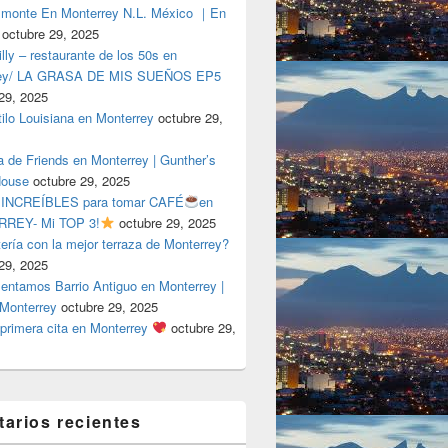
lmonte En Monterrey N.L. México ｜En
octubre 29, 2025
ly – restaurante de los 50s en
rey/ LA GRASA DE MIS SUEÑOS EP5
29, 2025
tilo Louisiana en Monterrey
octubre 29,
a de Friends en Monterrey | Gunther’s
House
octubre 29, 2025
 INCREÍBLES para tomar CAFÉ
en
REY- Mi TOP 3!
octubre 29, 2025
tería con la mejor terraza de Monterrey?
29, 2025
entamos Barrio Antiguo en Monterrey |
 Monterrey
octubre 29, 2025
primera cita en Monterrey
octubre 29,
arios recientes