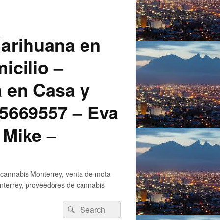
arihuana en
icilio –
a en Casa y
5669557 – Eva
 Mike –
 cannabis Monterrey, venta de mota
nterrey, proveedores de cannabis
Search
Search
for: