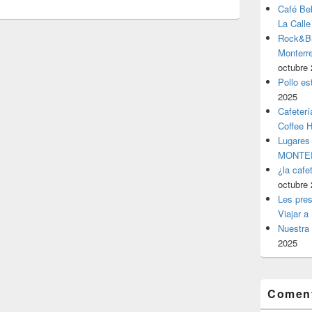
Café Be
La Calle
Rock&Bil
Monter
octubre 
Pollo es
2025
Cafeterí
Coffee 
Lugares
MONTER
¿la cafe
octubre 
Les pres
Viajar a
Nuestra 
2025
Coment