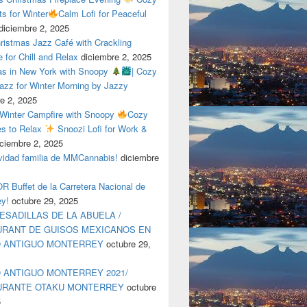
ts for Winter
Calm Lofi for Peaceful
diciembre 2, 2025
ristmas Jazz Café with Crackling
e for Chill and Relax
diciembre 2, 2025
as in New York with Snoopy
| Cozy
azz for Winter Morning by Jazzy
e 2, 2025
 Winter Campfire with Snoopy
Cozy
es to Relax
Snoozi Lofi for Work &
iciembre 2, 2025
avidad familia de MMCannabis!
diciembre
 Buffet de la Carretera Nacional de
ey!
octubre 29, 2025
ESADILLAS DE LA ABUELA /
RANT DE GUISOS MEXICANOS EN
O ANTIGUO MONTERREY
octubre 29,
 ANTIGUO MONTERREY 2021/
URANTE OTAKU MONTERREY
octubre
5