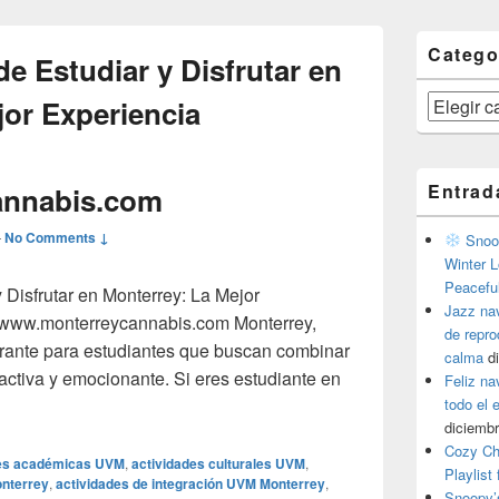
Catego
e Estudiar y Disfrutar en
Categorías
jor Experiencia
Entrad
annabis.com
—
No Comments ↓
Snoop
Winter L
Peacefu
Disfrutar en Monterrey: La Mejor
Jazz na
n www.monterreycannabis.com Monterrey,
de repr
brante para estudiantes que buscan combinar
calma
d
 activa y emocionante. Si eres estudiante en
Feliz na
ubre Dónde Estudiar y Disfrutar en Monterrey: La Mejor Exper
todo el
diciembr
Cozy Ch
des académicas UVM
,
actividades culturales UVM
,
Playlist
onterrey
,
actividades de integración UVM Monterrey
,
Snoopy’