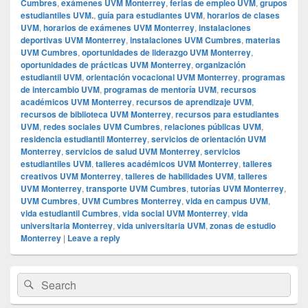
Cumbres
,
exámenes UVM Monterrey
,
ferias de empleo UVM
,
grupos
estudiantiles UVM.
,
guía para estudiantes UVM
,
horarios de clases
UVM
,
horarios de exámenes UVM Monterrey
,
instalaciones
deportivas UVM Monterrey
,
instalaciones UVM Cumbres
,
materias
UVM Cumbres
,
oportunidades de liderazgo UVM Monterrey
,
oportunidades de prácticas UVM Monterrey
,
organización
estudiantil UVM
,
orientación vocacional UVM Monterrey
,
programas
de intercambio UVM
,
programas de mentoría UVM
,
recursos
académicos UVM Monterrey
,
recursos de aprendizaje UVM
,
recursos de biblioteca UVM Monterrey
,
recursos para estudiantes
UVM
,
redes sociales UVM Cumbres
,
relaciones públicas UVM
,
residencia estudiantil Monterrey
,
servicios de orientación UVM
Monterrey
,
servicios de salud UVM Monterrey
,
servicios
estudiantiles UVM
,
talleres académicos UVM Monterrey
,
talleres
creativos UVM Monterrey
,
talleres de habilidades UVM
,
talleres
UVM Monterrey
,
transporte UVM Cumbres
,
tutorías UVM Monterrey
,
UVM Cumbres
,
UVM Cumbres Monterrey
,
vida en campus UVM
,
vida estudiantil Cumbres
,
vida social UVM Monterrey
,
vida
universitaria Monterrey
,
vida universitaria UVM
,
zonas de estudio
Monterrey
|
Leave a reply
Primary
Search
Search
Sidebar
for:
Widget