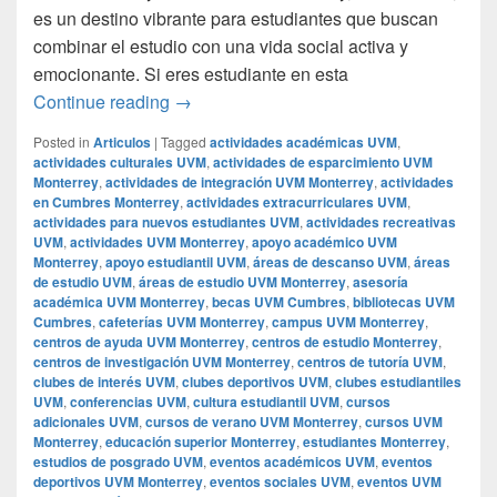
es un destino vibrante para estudiantes que buscan
combinar el estudio con una vida social activa y
emocionante. Si eres estudiante en esta
## Descubre Dónde Estudiar y Disfrutar 
Continue reading
→
Posted in
Articulos
|
Tagged
actividades académicas UVM
,
actividades culturales UVM
,
actividades de esparcimiento UVM
Monterrey
,
actividades de integración UVM Monterrey
,
actividades
en Cumbres Monterrey
,
actividades extracurriculares UVM
,
actividades para nuevos estudiantes UVM
,
actividades recreativas
UVM
,
actividades UVM Monterrey
,
apoyo académico UVM
Monterrey
,
apoyo estudiantil UVM
,
áreas de descanso UVM
,
áreas
de estudio UVM
,
áreas de estudio UVM Monterrey
,
asesoría
académica UVM Monterrey
,
becas UVM Cumbres
,
bibliotecas UVM
Cumbres
,
cafeterías UVM Monterrey
,
campus UVM Monterrey
,
centros de ayuda UVM Monterrey
,
centros de estudio Monterrey
,
centros de investigación UVM Monterrey
,
centros de tutoría UVM
,
clubes de interés UVM
,
clubes deportivos UVM
,
clubes estudiantiles
UVM
,
conferencias UVM
,
cultura estudiantil UVM
,
cursos
adicionales UVM
,
cursos de verano UVM Monterrey
,
cursos UVM
Monterrey
,
educación superior Monterrey
,
estudiantes Monterrey
,
estudios de posgrado UVM
,
eventos académicos UVM
,
eventos
deportivos UVM Monterrey
,
eventos sociales UVM
,
eventos UVM