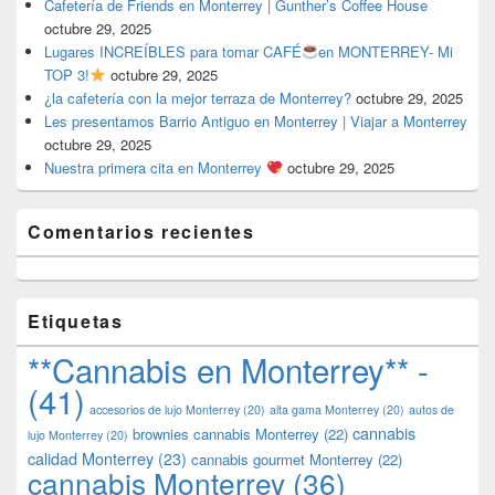
Cafetería de Friends en Monterrey | Gunther’s Coffee House
octubre 29, 2025
Lugares INCREÍBLES para tomar CAFÉ
en MONTERREY- Mi
TOP 3!
octubre 29, 2025
¿la cafetería con la mejor terraza de Monterrey?
octubre 29, 2025
Les presentamos Barrio Antiguo en Monterrey | Viajar a Monterrey
octubre 29, 2025
Nuestra primera cita en Monterrey
octubre 29, 2025
Comentarios recientes
Etiquetas
**Cannabis en Monterrey** -
(41)
accesorios de lujo Monterrey
(20)
alta gama Monterrey
(20)
autos de
cannabis
brownies cannabis Monterrey
(22)
lujo Monterrey
(20)
calidad Monterrey
(23)
cannabis gourmet Monterrey
(22)
cannabis Monterrey
(36)