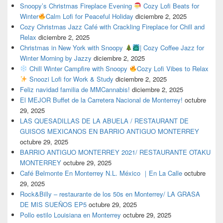
Snoopy’s Christmas Fireplace Evening
Cozy Lofi Beats for
Winter
Calm Lofi for Peaceful Holiday
diciembre 2, 2025
Cozy Christmas Jazz Café with Crackling Fireplace for Chill and
Relax
diciembre 2, 2025
Christmas in New York with Snoopy
| Cozy Coffee Jazz for
Winter Morning by Jazzy
diciembre 2, 2025
Chill Winter Campfire with Snoopy
Cozy Lofi Vibes to Relax
Snoozi Lofi for Work & Study
diciembre 2, 2025
Feliz navidad familia de MMCannabis!
diciembre 2, 2025
El MEJOR Buffet de la Carretera Nacional de Monterrey!
octubre
29, 2025
LAS QUESADILLAS DE LA ABUELA / RESTAURANT DE
GUISOS MEXICANOS EN BARRIO ANTIGUO MONTERREY
octubre 29, 2025
BARRIO ANTIGUO MONTERREY 2021/ RESTAURANTE OTAKU
MONTERREY
octubre 29, 2025
Café Belmonte En Monterrey N.L. México ｜En La Calle
octubre
29, 2025
Rock&Billy – restaurante de los 50s en Monterrey/ LA GRASA
DE MIS SUEÑOS EP5
octubre 29, 2025
Pollo estilo Louisiana en Monterrey
octubre 29, 2025